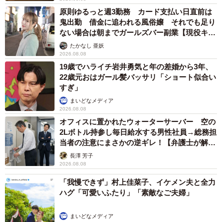
です。
原則ゆるっと週3勤務 カード支払い日直前は
鬼出勤 借金に追われる風俗嬢 それでも足り
──変顔（笑）。楽しそうです。
ない場合は朝までガールズバー副業【現役キャ
ストに取材】
たかなし 亜妖
絵を描くのが大好きで、よく笑いよく食べる、朗らかな
2026.08.08
子です。家族は、父、母（私）、娘、息子（中学生）で、
19歳でハライチ岩井勇気と年の差婚から3年、
22歳元おはガール髪バッサリ「ショート似合い
全員仲が良くグループラインで日常のしょうもないことを
すぎ」
たくさん会話しています。でもそのおかげで、今回のよう
まいどなメディア
なメジャーでない動物の写真であっても、自分が「カモ、
2026.08.08
ウトウトして可愛い💕」と感じた通りに私に送ってくれ
オフィスに置かれたウォーターサーバー 空の
2Lボトル持参し毎日給水する男性社員→総務担
て、この結果に繋がりました。
当者の注意にまさかの逆ギレ！【弁護士が解
説】
長澤 芳子
2026.08.08
「我慢できず」村上佳菜子、イケメン夫と全力
ハグ「可愛いふたり」「素敵なご夫婦」
まいどなメディア