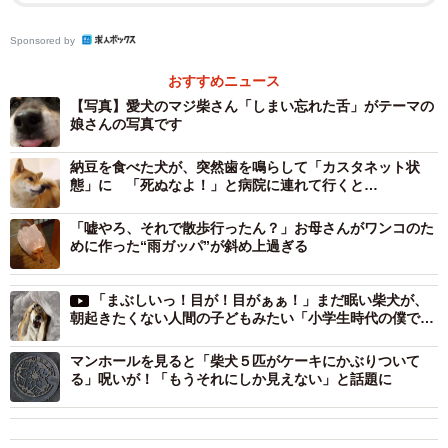
柴犬のお尻に見えた人は挙手！（提供：黒柴･あられとラブ･茶々さん）
Sponsored by
おすすめニュース
【写真】愛犬のマジ柴さん「しまい忘れた舌」がテーマの
娘さんの写真です
納豆を食べた犬が、突然歯を鳴らして「カスタネット状
態」に 「死ぬなよ！」と病院に連れて行くと…
「嘘やろ、それで散歩行ったん？」お母さんがワンコのた
めに作った“雨ガッパ”が斜め上過ぎる
「まぶしいっ！目が！目がぁぁ！」まだ眠い柴犬が、
朝起きたくない人間の子どもみたい「小学生時代の僕です
リプ欄にはこんなコメントが寄せられています。です
わ」
が、鳥好きさんには鳥にしか見えないようで「アカツクシ
マンホールを見ると「柴犬５匹がケーキにかぶりついて
る」呪いが！「もうそれにしか見えない」と話題に
ガモ」だと教えてくれる人たちも。ツイートしたのは「黒
柴･あられとラブ･茶々（
@m0331020
）」さん。写真を撮
った１７歳の女子高校生のお母さんです。娘さんは遠足で