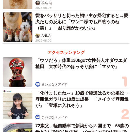
椎名 碧
2026.08.06
髪をバッサリと切った飼い主が帰宅すると→愛
犬たちの反応に「ワンコ様でも戸惑うのね
（笑）」「困り顔がかわいい」
ANNA
2026.08.06
アクセスランキング
2/5
「ウソだろ」体重130kgの女性芸人オダウエダ
植田 大学時代のほっそり姿に「マジで」
あられちゃん（黒柴）と茶々ちゃん（ラブラドール・レトリバー）のこ
とをツイートしているアカウントに投稿しました（提供：黒柴･あられと
ラブ･茶々さん）
まいどなメディア
「化けましたね～」10歳で綾瀬はるかの娘役→
──そうなのですね！（笑）。写真を見たときはどんなこと
雰囲気ガラリの18歳に成長 「メイクで雰囲気
を思われましたか？
が」「宝塚に入れそう」
まいどなメディア
アドベンチャーワールドは普段触れあえない動物がたく
72歳父、軽自動車で新潟から四国まで 65歳の
さんいることで有名な所なのに、何で柴犬がいるんだろ
母と2人で3泊4日の旅 パーキングの休憩まで