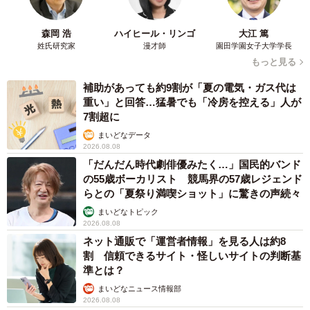
と、騙されようが人それぞれになってきて、非常に興味深
かったです。例えばコーギーのお尻派の人だったり、「写
森岡 浩
ハイヒール・リンゴ
大江 篤
真じゃなくてよくできた絵なんでしょ？」という人だった
姓氏研究家
漫才師
園田学園女子大学学長
り。
もっと見る
補助があっても約9割が「夏の電気・ガス代は
一番興味深かったのは、鳥好きさんは一発で見抜くもし
重い」と回答…猛暑でも「冷房を控える」人が
くは鳥にしか見えなくて、柴犬に見えるまで苦労したと言
7割超に
われたこと。人の脳は自分の見たいように見るらしいです
まいどなデータ
2026.08.08
が、それは本当なんだなと実感できました。
「だんだん時代劇俳優みたく…」国民的バンド
の55歳ボーカリスト 競馬界の57歳レジェンド
らとの「夏祭り満喫ショット」に驚きの声続々
まいどなトピック
2026.08.08
ネット通販で「運営者情報」を見る人は約8
割 信頼できるサイト・怪しいサイトの判断基
準とは？
まいどなニュース情報部
2026.08.08