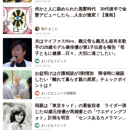
2026.08.08
何かと人に舐められた黒髪時代 30代後半で金
髪デビューしたら…人生が激変！【漫画】
4/5
海川 まこと
2026.08.08
電球交換時にカバーをかぶる弟くん。楽しそうですね（提供：黒柴･あら
れとラブ･茶々さん）
夫はマイファスHiro、義父母も義兄も超有名歌
手の28歳モデル兼俳優が第1子出産を報告「母
子ともに健康…日々、大切に過ごしたい」
まいどなトピック
2026.08.08
お盆明けは介護相談が3割増加 帰省時に確認
したい「離れて暮らす親の異変」チェックポイ
ントは？
まいどなニュース情報部
2026.08.08
両親は「東京キッド」の看板役者 ライダー演
じた42歳元俳優が再婚妻との「ウエディングフ
ォト」計画を明言 「センスあるカメラマン求
む」
まいどなトピック