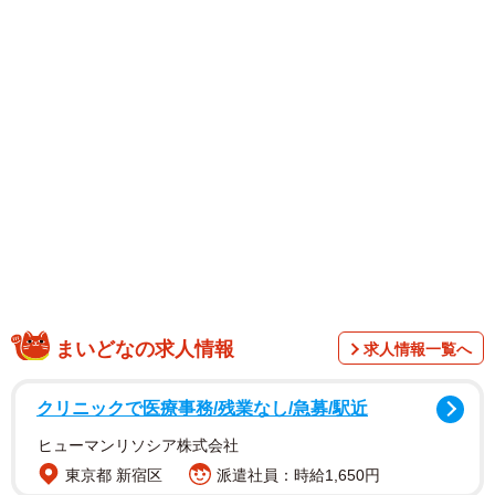
と１枚の写真がツイッターに投稿されました。写真には
「間違いなく、くるっと巻いた尻尾が乗った柴犬のお尻が
写っていますよね」と思った人たちが、リプライや引用リ
ツイートで次々と手を挙げています。
「騙されました‼️」
「本当に柴犬にしか見えません。娘ちゃんセンスいいな
ぁ。すごい『アハ』体験画像ですね。」
「はい！騙されました🤣🤣 何故アドベンチャーワールド
に柴の絵が？とww」
「家族全員柴尻に見えました🤣」
「これはもっと評価されるべき」
まいどなの求人情報
求人情報一覧へ
「柴犬の尻？ でも股の間にはカラス…え？どゆこと？
あっ、そういうことか！ってなりましたわwww」
クリニックで医療事務/残業なし/急募/駅近
「柴尻にもコギ尻にも見えるwwww」
ヒューマンリソシア株式会社
「カラスの上に柴犬が覆いかぶさってるのかと思った🐕」
東京都 新宿区
派遣社員：時給1,650円