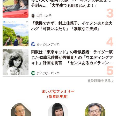
う？え？柴犬がカラスを押さえつけてる所？何で？と、不
分刻み… 「大学生でも組まねえよ！」
思議に思いました。それからなんとなーく違和感があった
山岡 もと子
ので、拡大してみたら、閉じた目に気付き、…鳥！！と叫
「我慢できず」村上佳菜子、イケメン夫と全力
びました（笑）。
ハグ「可愛いふたり」「素敵なご夫婦」
鳥も娘も騙す気なんてサラサラなかったのに私が勝手に
まいどなメディア
騙されたのですが、同じように騙される人がいるハズ！と
両親は「東京キッド」の看板役者 ライダー演
思い、あえて普段自分の飼っている柴犬とラブラドールの
じた42歳元俳優が再婚妻との「ウエディングフ
ことを呟くための犬アカに、アップしました（笑）。
ォト」計画を明言 「センスあるカメラマン求
む」
まいどなトピック
──なるほど。みなさんすっかり騙されました。
６位以降を見る
私と同じように考える人が想像以上にいたので驚きつつ
まいどなファミリー
「やっぱりね！」と思いました。柴犬のお尻を見慣れてい
（新着記事順）
る日本人だからこそ、刷り込みに近い捉え方をしてしまっ
たのかなと思います。しかし、リプをいくつも読んでいる