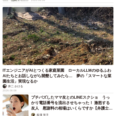
2026.08.08
ITエンジニアがAIとつくる家庭菜園 ローカルLLMのゆるふわ
AIたちとお話しながら開墾してみたら… 夢の「スマートな菜
園生活」実現なるか
井二 かける
2026.08.08
プチバズしたママ友とのLINEスクショ うっ
かり電話番号を流出させちゃった！ 激怒する
友人 慰謝料の相場はいくらですか【弁護士が
解説】
長澤 芳子