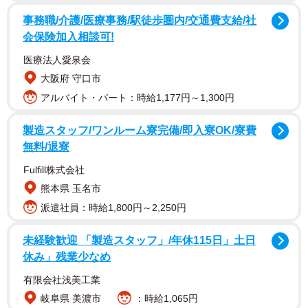
事務職/介護/医療事務/駅徒歩圏内/交通費支給/社
会保険加入相談可!
医療法人愛泉会
大阪府 守口市
アルバイト・パート：時給1,177円～1,300円
製造スタッフ/ワンルーム寮完備/即入寮OK/寮費
無料/退寮
Fulfill株式会社
熊本県 玉名市
派遣社員：時給1,800円～2,250円
未経験歓迎 「製造スタッフ」/年休115日」土日
休み」残業少なめ
有限会社浅美工業
1/5
岐阜県 美濃市
：時給1,065円