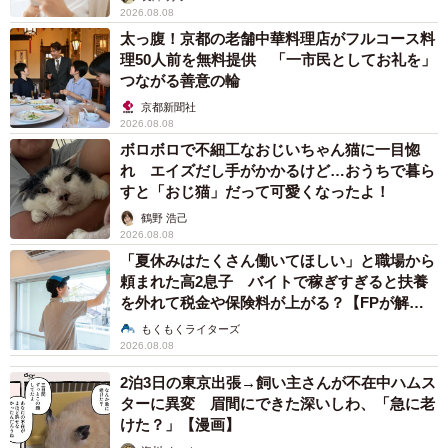
2026.08.08
太っ腹！京都の老舗中華料理店がフルコース料
理50人前を無料提供 「一市民としてお礼を」
つながる善意の輪
京都新聞社
2026.08.08
ボロボロで不細工なおじいちゃん猫に一目惚
れ エイズだし手がかかるけど…おうちで暮ら
すと「おじ猫」だって可愛くなったよ！
鶴野 浩己
2026.08.08
「夏休みはたくさん働いてほしい」と職場から
頼まれた高2息子 バイトで稼ぎすぎると扶養
を外れて税金や保険料が上がる？【FPが解
説】
もくもくライターズ
2026.08.08
2泊3日の東京出張→飼い主さんが不在中ハムス
ターに異変 眉間にできた深いしわ、「急に老
けた？」【漫画】