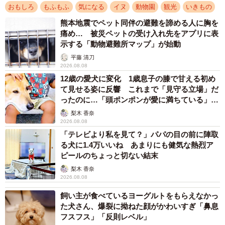
おもしろ
もふもふ
気になる
イヌ
動物園
観光
いきもの
訪れたアドベンチャーワールドで、なぜ柴犬のお尻みたい
熊本地震でペット同伴の避難を諦める人に胸を
な写真を撮ったのでしょうか。お話を聞きました。
痛め… 被災ペットの受け入れ先をアプリに表
示する「動物避難所マップ」が始動
──（手を挙げつつ）柴犬のお尻に見えたひとりです。娘さ
平藤 清刀
んは、この写真をなんと言って送ってきたのですか？
2026.08.08
12歳の愛犬に変化 1歳息子の膝で甘える初め
て見せる姿に反響 これまで「見守る立場」だ
特にコメントなく、アドベンチャーワールドで可愛い！
ったのに…「頭ポンポンが愛に満ちている」
と思ったものをたくさん送ってくれた中にありました。あ
「尊…」
梨木 香奈
とから聞いたら、カモがウトウトしていて目を開けたり閉
2026.08.08
じたりしていて、閉じたときに撮ったと言っていました。
「テレビより私を見て？」パパの目の前に陣取
る犬に1.4万いいね あまりにも健気な熱烈ア
ピールのちょっと切ない結末
──柴犬だと思って撮ったわけではないのですね？
梨木 香奈
2026.08.08
娘に、犬かと思ったと指摘して初めて本人も「ホンマや
飼い主が食べているヨーグルトをもらえなかっ
w」と言っていました。
た犬さん、爆裂に拗ねた顔がかわいすぎ「鼻息
フスフス」「反則レベル」