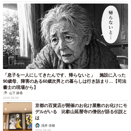
3/5
「息子を一人にしてきたんです、帰らないと」 施設に入った
娘さんが「しまい忘れた舌をメインに撮りたかったから…」という写
真。私はこんな撮り方をしないなとお母さんは思ったそう（提供：黒柴･
90歳母、障害のある60歳次男との暮らしは行き詰まり…【司法
あられとラブ･茶々さん）
書士の現場から】
山下 静香
2026.08.08
──娘さんはこれまでも面白い写真を撮ったことが？
京都の百貨店が開催のお化け屋敷のお化けにモ
デルがいる 比叡山延暦寺の僧侶が語る伝説と
今回のようなモノはたまたまです（笑）。普段はコレ食
は
べたい！とか、コレ欲しい！といった画像や、変顔が多い
浅井 佳穂
2026.08.08