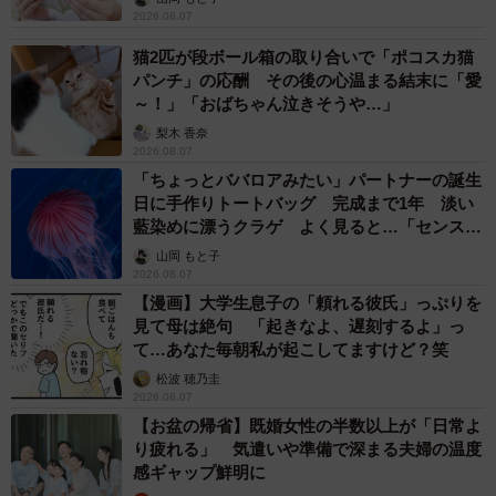
2026.08.07
猫2匹が段ボール箱の取り合いで「ポコスカ猫
パンチ」の応酬 その後の心温まる結末に「愛
～！」「おばちゃん泣きそうや…」
梨木 香奈
2026.08.07
「ちょっとババロアみたい」パートナーの誕生
日に手作りトートバッグ 完成まで1年 淡い
藍染めに漂うクラゲ よく見ると…「センスす
ごい」
山岡 もと子
2026.08.07
【漫画】大学生息子の「頼れる彼氏」っぷりを
見て母は絶句 「起きなよ、遅刻するよ」っ
て…あなた毎朝私が起こしてますけど？笑
松波 穂乃圭
2026.08.07
【お盆の帰省】既婚女性の半数以上が「日常よ
り疲れる」 気遣いや準備で深まる夫婦の温度
感ギャップ鮮明に