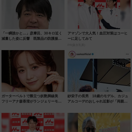
「一瞬誰かと…」彦摩呂、30キロ近く
アマゾンで大人気！血圧対策はコーヒ
減量した姿に反響 既製品の防護服が
ーに足してみて
着られると...
PR(森永乳業)
ガーターベルトで際立つ妖艶脚線美
紗栄子の長男 18歳のモデル、カジュ
フリーアナ森香澄がランジェリーモデ
アルコーデのおしゃれ近影が「両親の
ルに ｢PE...
いいとこ取...