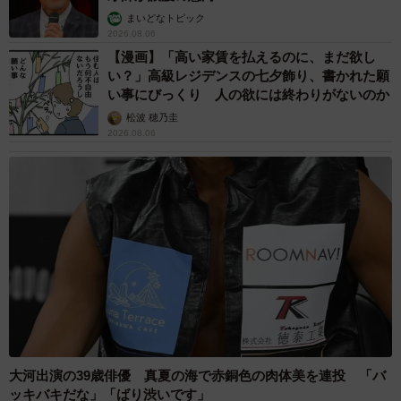
まいどなトピック
2026.08.06
【漫画】「高い家賃を払えるのに、まだ欲し
い？」高級レジデンスの七夕飾り、書かれた願
い事にびっくり 人の欲には終わりがないのか
松波 穂乃圭
2026.08.06
大河出演の39歳俳優 真夏の海で赤銅色の肉体美を連投 「バ
ッキバキだな」「ばり渋いです」