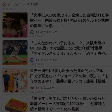
まいどなニュース情報部
2026.08.07
「火事以来10カ月ぶり」全焼した自宅訪れた林
家ぺー 内装も壁も取り払われスケルトン状態
の部屋に呆然
まいどなトピック
2026.08.07
「こんなかわいい子おるん！？」大阪出身の
UHB26歳アナが話題…父は元プロ野球選手
「アイドルさんよりかわいい」「めちゃ爽や
か」
まいどなメディア
2026.08.07
世界一周中に3度も出会った運命的カップル
口では言えない「ジョージアの熱い夜」に「も
うやめぇや！」藤井が猛ツッコミ連発【新婚さ
ん】
まいどなニュース
2026.08.07
「国産マッチでもバズりたい」願いかなった！
老舗メーカーの投稿が4100万再生 他業種も
続々相乗りでミーム化へ発展