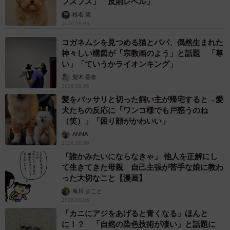
フスフス」「反則レベル」
椎名 碧
2026.08.06
コガネムシを見つめる猫とパパ、偶然生まれた
神々しい構図が「宗教画のよう」と話題 「尊
い」「ていうかライオンキング」
梨木 香奈
2026.08.06
髪をバッサリと切った飼い主が帰宅すると→愛
犬たちの反応に「ワンコ様でも戸惑うのね
（笑）」「困り顔がかわいい」
ANNA
2026.08.06
「誰かみたいにならなきゃ」 他人を正解にし
て生きてきた母親 自己主張が苦手な娘に教わ
った大切なこと【漫画】
海川 まこと
2026.08.06
「カニにアジをあげると青くなる」ほんと
に！？ 「自然の染色技術が凄い」と話題に