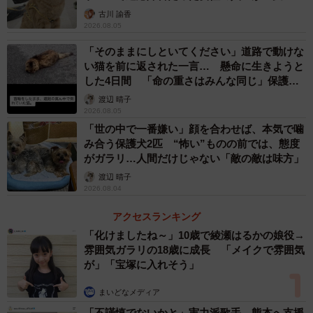
古川 諭香
2026.08.05
「そのままにしといてください」道路で動けな
い猫を前に返された一言… 懸命に生きようと
した4日間 「命の重さはみんな同じ」保護団
体代表の訴え
渡辺 晴子
2026.08.05
「世の中で一番嫌い」顔を合わせば、本気で噛
み合う保護犬2匹 “怖い”ものの前では、態度
がガラリ…人間だけじゃない「敵の敵は味方」
渡辺 晴子
2026.08.04
アクセスランキング
「化けましたね～」10歳で綾瀬はるかの娘役→
雰囲気ガラリの18歳に成長 「メイクで雰囲気
が」「宝塚に入れそう」
まいどなメディア
「不謹慎でないかと」実力派歌手、熊本へ支援