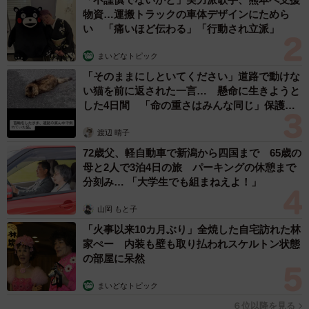
物資…運搬トラックの車体デザインにためら
い 「痛いほど伝わる」「行動され立派」
まいどなトピック
「そのままにしといてください」道路で動けな
い猫を前に返された一言… 懸命に生きようと
した4日間 「命の重さはみんな同じ」保護団
体代表の訴え
渡辺 晴子
72歳父、軽自動車で新潟から四国まで 65歳の
母と2人で3泊4日の旅 パーキングの休憩まで
分刻み… 「大学生でも組まねえよ！」
山岡 もと子
「火事以来10カ月ぶり」全焼した自宅訪れた林
家ぺー 内装も壁も取り払われスケルトン状態
の部屋に呆然
まいどなトピック
６位以降を見る