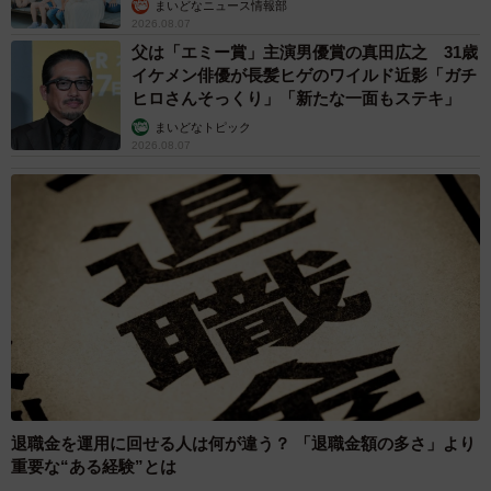
まいどなニュース情報部
2026.08.07
父は「エミー賞」主演男優賞の真田広之 31歳
イケメン俳優が長髪ヒゲのワイルド近影「ガチ
ヒロさんそっくり」「新たな一面もステキ」
まいどなトピック
2026.08.07
退職金を運用に回せる人は何が違う？ 「退職金額の多さ」より
重要な“ある経験”とは