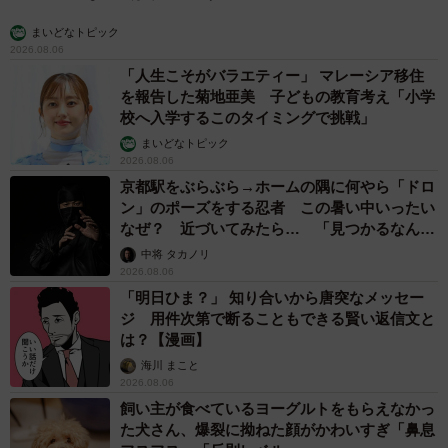
まいどなトピック
2026.08.06
「人生こそがバラエティー」 マレーシア移住
を報告した菊地亜美 子どもの教育考え「小学
校へ入学するこのタイミングで挑戦」
まいどなトピック
2026.08.06
京都駅をぶらぶら→ホームの隅に何やら「ドロ
ン」のポーズをする忍者 この暑い中いったい
なぜ？ 近づいてみたら… 「見つかるなんて
未熟」
中将 タカノリ
2026.08.06
「明日ひま？」 知り合いから唐突なメッセー
ジ 用件次第で断ることもできる賢い返信文と
は？【漫画】
海川 まこと
2026.08.06
飼い主が食べているヨーグルトをもらえなかっ
た犬さん、爆裂に拗ねた顔がかわいすぎ「鼻息