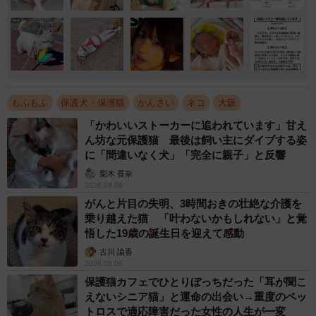
もふもふ
保護犬・保護猫
かんさい
ネコ
大阪
「かわいいストーカーに追われています」甘え
ん坊な元保護猫 最後は飼い主にダイブする姿
に「間違いなく犬」「完全に親子」と反響
梨木 香奈
2026.08.06
がんと片目の失明、3時間おきの壮絶な介護を
乗り越えた猫 「叶わないかもしれない」と覚
悟した19歳の誕生日を迎えて感動
古川 諭香
2026.08.06
保護猫カフェでひとりぼっちだった「耳が聞こ
えないシニア猫」と運命の出会い→重度のペッ
トロスで適応障害だった女性の人生が一変