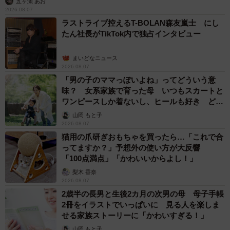
五ヶ瀬 あお
2026.08.07
ラストライブ控えるT-BOLAN森友嵐士 にし
たん社長がTikTok内で独占インタビュー
まいどなニュース
2026.08.07
「男の子のママっぽいよね」ってどういう意
味？ 女系家族で育った母 いつもスカートと
ワンピースしか着ないし、ヒールも好き どの
へんが…
山岡 もと子
2026.08.07
猫用の爪研ぎおもちゃを買ったら…「これで合
ってますか？」予想外の使い方が大反響
「100点満点」「かわいいからよし！」
梨木 香奈
2026.08.07
2歳半の長男と生後2カ月の次男の母 母子手帳
2冊をイラストでいっぱいに 見る人を楽しま
せる家族ストーリーに「かわいすぎる！」
山岡 もと子