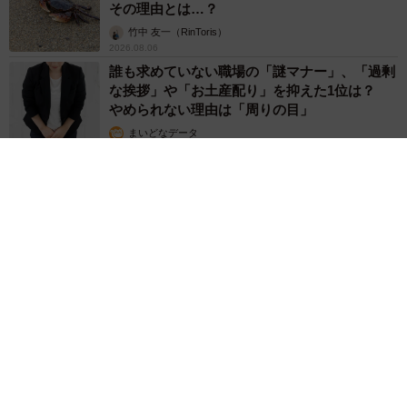
その理由とは…？
竹中 友一（RinToris）
2026.08.06
誰も求めていない職場の「謎マナー」、「過剰
な挨拶」や「お土産配り」を抑えた1位は？
やめられない理由は「周りの目」
まいどなデータ
2026.08.06
自転車通行可の歩道 電動キックボードで走行中、小学生とあ