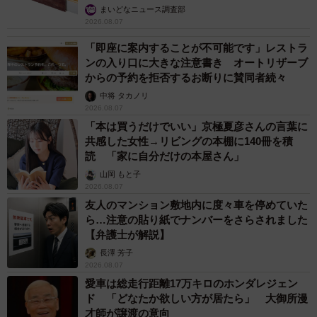
まいどなニュース調査部
2026.08.07
「即座に案内することが不可能です」レストラ
ンの入り口に大きな注意書き オートリザーブ
からの予約を拒否するお断りに賛同者続々
中将 タカノリ
2026.08.07
「本は買うだけでいい」京極夏彦さんの言葉に
共感した女性→リビングの本棚に140冊を積
読 「家に自分だけの本屋さん」
山岡 もと子
2026.08.07
友人のマンション敷地内に度々車を停めていた
ら…注意の貼り紙でナンバーをさらされました
【弁護士が解説】
長澤 芳子
2026.08.07
愛車は総走行距離17万キロのホンダレジェン
ド 「どなたか欲しい方が居たら」 大御所漫
才師が譲渡の意向