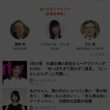
まいどなファミリー
（新着記事順）
森岡 浩
ハイヒール・リンゴ
大江 篤
姓氏研究家
漫才師
園田学園女子大学学長
もっと見る
3児の母 43歳女優の肩見せコーデでファンざ
わざわ 「色っぽすぎて思わず二度見」「むっ
かしからずっと可愛い」
まいどなトピック
2026.08.07
あのちゃん、雨の日のショーパン姿に「雨が似
合う」「脚めっちゃきれい！」「水も滴る良い
アーティスト」 幻想的な近影が話題
まいどなメディア