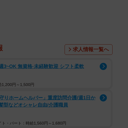
部位は火を通していただきます。いずれも魚が好きな日
ある部位です。
ーな部位以外にも、肉で言うところのいわゆるホルモン
バー・エラブタなど）もあり、丁寧にさばかれ、鮮度が
きるという説を聞きました。でも、そんな部位これまで
報
求人情報一覧へ
とも聞いたこともなく、どこか半信半疑に思っていまし
週3~OK 無資格·未経験歓迎 シフト柔軟
月オープンしたマグロ料理専門店「マグロスタンダー
加えて、こういったマグロのホルモンも提供すると聞き
,200円～1,500円
守りホームヘルパー」重度訪問介護/週1日か
/髪型などオシャレ自由/介護職員
ト・パート：時給1,560円～1,680円