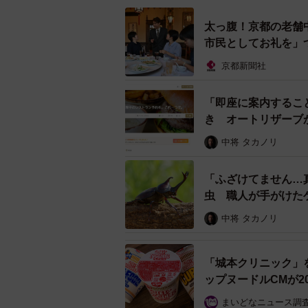
太っ腹！京都の老舗
市民としてお礼を」
京都新聞社
「即座に案内するこ
き オートリザーブ
中将 タカノリ
「ふざけてません…
虫 職人が手がけた
ル」
中将 タカノリ
「城本クリニック」
ップヌードルCMが2
まいどなニュース調