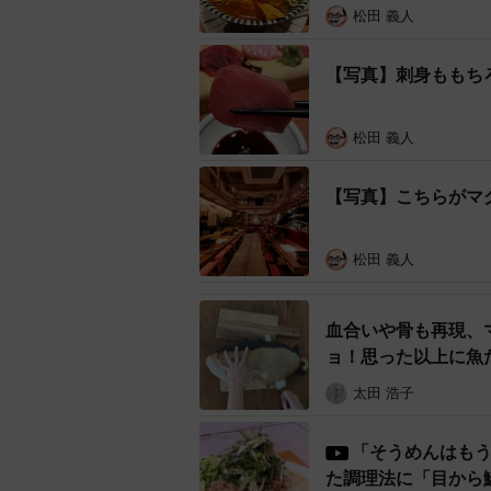
松田 義人
今年3月の開店以来、連日予約で埋まるほ
【写真】刺身ももち
マグロのホルモンとは、果たしてど
松田 義人
ことにしました。
【写真】こちらがマ
「脳天」「頰肉」の刺身の味に
3月にオープンしたばかりでありな
松田 義人
ロスタンダード」。店の魅力は仲卸
鮮度抜群、味抜群のあらゆるマグロ
血合いや骨も再現、
ロを焼肉に見立てて自分で焼いてい
ョ！思った以上に魚
太田 浩子
「そうめんはも
た調理法に「目から