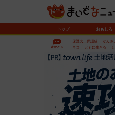
ニ
トップ
おもしろ
ュ
ー
保護犬・保護猫
かんさ
ス
一
ネコ
ともに生きる
し
覧