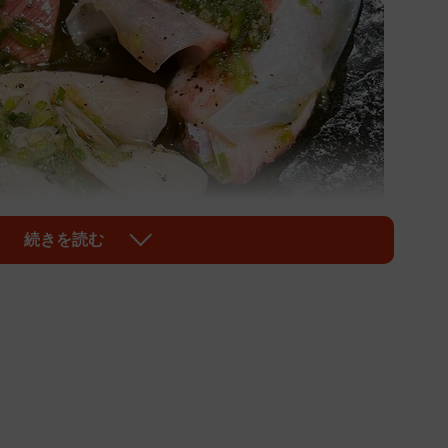
続きを読む
1/11
ともなかったマグロのホルモンとは一体！？
ロ、中トロ、赤身、中落ちといった部位を刺身でいただ