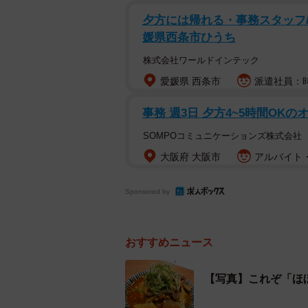
夕方には帰れる・事務スタッフ/20
媛県西条市ひうち
株式会社ワールドインテック
愛媛県 西条市
派遣社員：時給
事務 週3日 夕方4~5時間OK
SOMPOコミュニケーションズ株式会社
大阪府 大阪市
アルバイト・
Sponsored by
おすすめニュース
【写真】これぞ「ほ