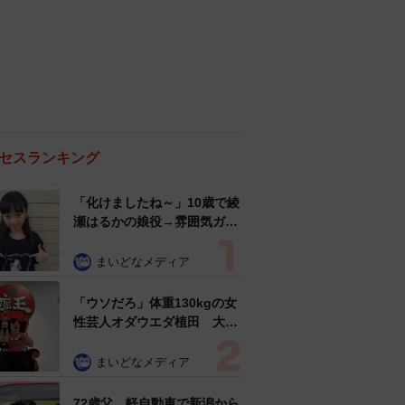
セスランキング
「化けましたね～」10歳で綾
瀬はるかの娘役→雰囲気ガラ
リの18歳に成長 「メイクで
雰囲気が」「宝塚に入れそ
まいどなメディア
う」
「ウソだろ」体重130kgの女
性芸人オダウエダ植田 大学
時代のほっそり姿に「マジ
で」
まいどなメディア
72歳父、軽自動車で新潟から