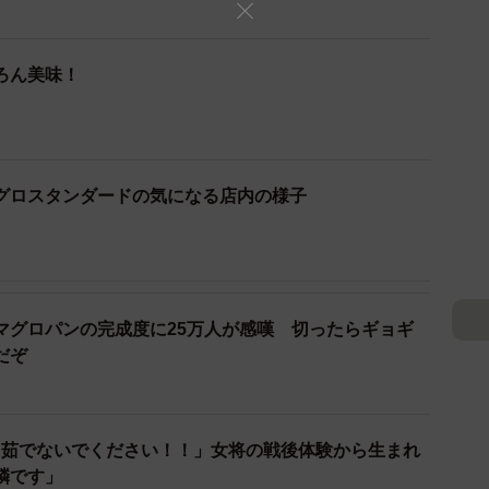
どの人気店となった、東京・門前仲町の「マグロスタンダード」
ろん美味！
んな味がするのでしょうか。このお店に行き、いただく
グロスタンダードの気になる店内の様子
ビックリ
がら、連日予約で埋まるほどの人気を博している「マグ
し業を営む父を持つオーナーが、独自ルートで仕入れた
の部位を格安で提供している点。刺身はもちろん、マグ
マグロパンの完成度に25万人が感嘆 切ったらギョギ
ただくメニュー、煮込みなどもあります。
だぞ
う茹でないでください！！」女将の戦後体験から生まれ
鱗です」