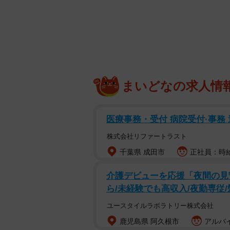
くことが多く、カマ、頰肉といった
本人なら多くの人が口にしたことが
他方、マグロにはこういったメジャ
にあたる部位（腸管・ハツモト・レ
良いものは美味しく食べることがで
まいどなの求人情
口にしたことはおろか、目にしたこ
た。
医療事務・受付 病院受付·事務 
そんな中、東京・門前仲町に今年3
株式会社リファートラスト
ド」では、マグロのメジャー部位に
千葉県 成田市
正社員：時給1
ました。
介護デビューを応援「夜間の見
ら/未経験でも高収入/夜勤専従
ユースタイルラボラトリー株式会社
鹿児島県 阿久根市
アルバイ