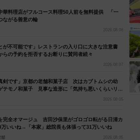
中華料理店がフルコース料理50人前を無料提供 「一
つながる善意の輪
2026.08.08
とが不可能です」レストランの入り口に大きな注意書
からの予約を拒否するお断りに賛同者続々
2026.08.07
真剣です」京都の老舗和菓子店 次はカブトムシの幼
ゲテモノ和菓子 見事な造形に「気持ち悪いくらいリア
2026.08.05
を完全オマージュ 吉田沙保里がゴロゴロ転がる日清カ
0万いいね→「本家」総院長も体張って31万いいね
査部
2026.08.05
4/11