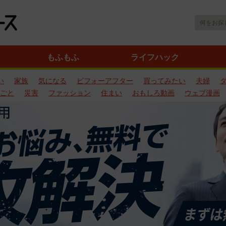
もふもふ
ライフハック
い
家族
気になる
ビフォーアフター
買ってみたい
夫婦
ごと
災害
ファッション
住まい
おもしろ動画
ウェブ漫画