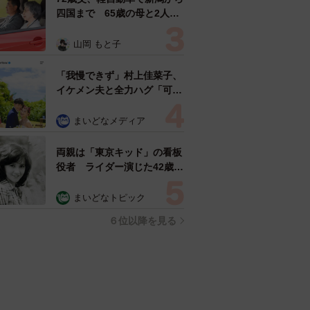
四国まで 65歳の母と2人で
3泊4日の旅 パーキングの休
憩まで分刻み… 「大学生で
山岡 もと子
も組まねえよ！」
「我慢できず」村上佳菜子、
イケメン夫と全力ハグ「可愛
いふたり」「素敵なご夫婦」
まいどなメディア
両親は「東京キッド」の看板
役者 ライダー演じた42歳元
俳優が再婚妻との「ウエディ
ングフォト」計画を明言
まいどなトピック
「センスあるカメラマン求
６位以降を見る
む」