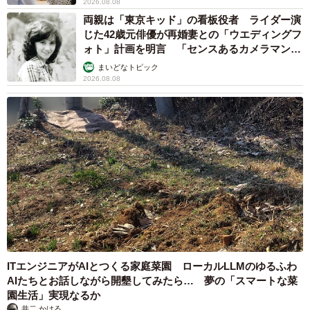
2026.08.08
両親は「東京キッド」の看板役者 ライダー演
じた42歳元俳優が再婚妻との「ウエディングフ
ォト」計画を明言 「センスあるカメラマン求
む」
まいどなトピック
2026.08.08
ITエンジニアがAIとつくる家庭菜園 ローカルLLMのゆるふわ
AIたちとお話しながら開墾してみたら… 夢の「スマートな菜
3/3
園生活」実現なるか
井二 かける