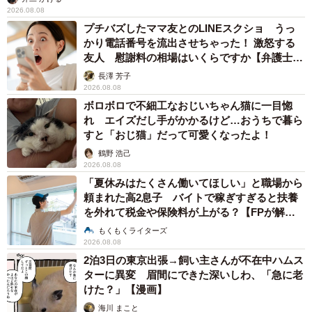
おばあちゃん子だという夏樹さんと笑顔のおばあさま（提供：夏樹𓆉自
2026.08.08
然愛好家さん）
プチバズしたママ友とのLINEスクショ うっ
かり電話番号を流出させちゃった！ 激怒する
◇ ◇
友人 慰謝料の相場はいくらですか【弁護士が
解説】
長澤 芳子
2026.08.08
今回のことはあくまでも夏樹さんのおばあさまが体験した
ボロボロで不細工なおじいちゃん猫に一目惚
ことであり、医学的、医療的な根拠はありません。また、
れ エイズだし手がかかるけど…おうちで暮ら
音楽観賞用のイヤホンは「会話」を聞くためのサポートを
すと「おじ猫」だって可愛くなったよ！
するものではありません。難聴などの症状がある場合はき
鶴野 浩己
2026.08.08
ちんと医療機関を受診し、必ず医師に相談してください。
「夏休みはたくさん働いてほしい」と職場から
頼まれた高2息子 バイトで稼ぎすぎると扶養
■夏樹さんのブログ
を外れて税金や保険料が上がる？【FPが解
説】
もくもくライターズ
■夏樹さんのInstagram「ntarou_shinsyou」
2026.08.08
2泊3日の東京出張→飼い主さんが不在中ハムス
ターに異変 眉間にできた深いしわ、「急に老
けた？」【漫画】
海川 まこと