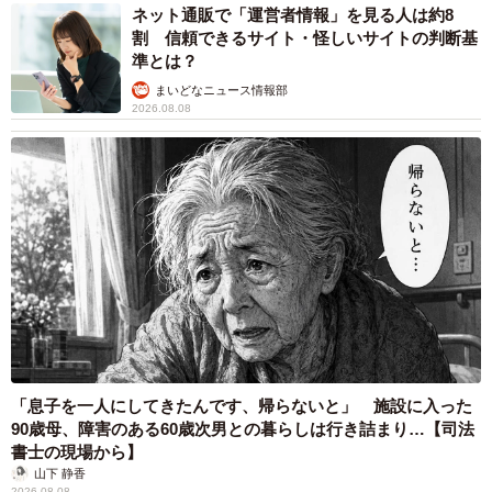
で、少しでも楽しく過ごして欲しいと思った…というのも
ネット通販で「運営者情報」を見る人は約8
割 信頼できるサイト・怪しいサイトの判断基
あります」
準とは？
まいどなニュース情報部
ーーおばあさま思いですね…。
2026.08.08
「もともとばあちゃんは明るく前向きな人なのですが、大
腸ガンが発覚してオストメイトになったり、２週間の入院
とコロナの影響で面会ができなかったこともあり、かなり
気持ちは落ちていたと思います」
「息子を一人にしてきたんです、帰らないと」 施設に入った
90歳母、障害のある60歳次男との暮らしは行き詰まり…【司法
書士の現場から】
山下 静香
2026.08.08