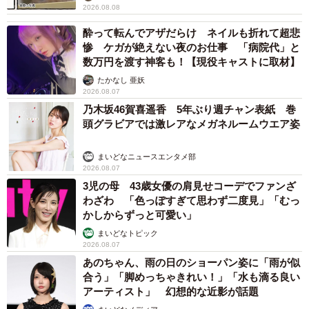
2026.08.08
酔って転んでアザだらけ ネイルも折れて超悲
惨 ケガが絶えない夜のお仕事 「病院代」と
数万円を渡す神客も！【現役キャストに取材】
たかなし 亜妖
2026.08.07
乃木坂46賀喜遥香 5年ぶり週チャン表紙 巻
頭グラビアでは激レアなメガネルームウエア姿
まいどなニュースエンタメ部
2026.08.07
3児の母 43歳女優の肩見せコーデでファンざ
わざわ 「色っぽすぎて思わず二度見」「むっ
かしからずっと可愛い」
まいどなトピック
2026.08.07
あのちゃん、雨の日のショーパン姿に「雨が似
合う」「脚めっちゃきれい！」「水も滴る良い
アーティスト」 幻想的な近影が話題