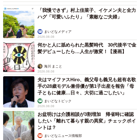
「我慢できず」村上佳菜子、イケメン夫と全力
「機種をいろいろ『体験』してもらってから購入するつも
ハグ「可愛いふたり」「素敵なご夫婦」
りです。骨伝導タイプは自分も使った経験がないので、ぜ
ひお店で試してみようと思っています」
まいどなメディア
2026.08.08
何かと人に舐められた黒髪時代 30代後半で金
ーーその後のおばあさまのご様子は？
髪デビューしたら…人生が激変！【漫画】
「歌を聴いて楽しんだ後、ラジオが聞きたいとのことだっ
海川 まこと
たので、アプリで聞いてもらいました。ラジオで流れる新
2026.08.08
夫はマイファスHiro、義父母も義兄も超有名歌
しい曲を聞いて、『こんな曲が流行ってるの？』『あんま
手の28歳モデル兼俳優が第1子出産を報告「母
りこの曲は好きじゃないわ～』『これはいい曲ね』と、積
子ともに健康…日々、大切に過ごしたい」
極的にいろいろと自分から発言していました。今はタブレ
まいどなトピック
ットで時代劇のYouTubeを見ることにハマっています
2026.08.08
お盆明けは介護相談が3割増加 帰省時に確認
（笑）。長らく声をちゃんと聞けていなかったせいか、よ
したい「離れて暮らす親の異変」チェックポイ
く、『声が違うけどやっぱり俳優さんはかっこいいね』と
ントは？
いった話を楽しそうにしてます」
まいどなニュース情報部