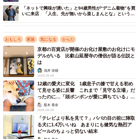
見を聞くことはとても大事なことです」
と明言していた夏
「ネットで興味が湧いた」と94歳男性が“デニム着物”を買
樹さん。しかし、祖母に笑顔をもたらした孫の思いやりと
いに来店 「人生、先が無いから楽しまんとな」という言
葉が「粋過ぎる」
アイデアに、リプ欄には、同じ境遇の家族を持つ人たちか
らのリアルな声が多数寄せられました。
おもしろ
家族
気になる
からだ
「母が此の時代に生きていたら、いの一番に買ってあげた
京都の百貨店が開催のお化け屋敷のお化けにモ
かった」
デルがいる 比叡山延暦寺の僧侶が語る伝説と
は
「難聴は耳の機能が壊れていなければ、周囲の音総て同じ
浅井 佳穂
音の大きさで聞こえてしまう。ノイキャンで周囲の音を取
2026.08.08
り払えれば聞こえると言うのは理にかなってますね」
12歳の愛犬に変化 1歳息子の膝で甘える初め
「耳が遠くなった祖父母に骨伝導が付いた携帯をあげたら
て見せる姿に反響 これまで「見守る立場」だ
ったのに…「頭ポンポンが愛に満ちている」
電話が良くかかってくるようになりました」
「尊…」
梨木 香奈
2026.08.08
もちろん、「会話」を聞き取るサポートを命題とする補聴
「テレビより私を見て？」パパの目の前に陣取
器と、音楽などを集中して聞くためのノイズキャンセリン
る犬に1.4万いいね あまりにも健気な熱烈ア
ピールのちょっと切ない結末
グのイヤホンでは、機能も使用用途もまったく異なりま