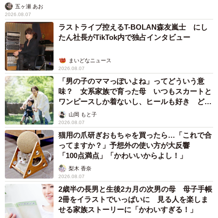
五ヶ瀬 あお
2026.08.07
ラストライブ控えるT-BOLAN森友嵐士 にし
たん社長がTikTok内で独占インタビュー
まいどなニュース
2026.08.07
「男の子のママっぽいよね」ってどういう意
味？ 女系家族で育った母 いつもスカートと
ワンピースしか着ないし、ヒールも好き どの
へんが…
山岡 もと子
2026.08.07
猫用の爪研ぎおもちゃを買ったら…「これで合
ってますか？」予想外の使い方が大反響
「100点満点」「かわいいからよし！」
梨木 香奈
2026.08.07
2歳半の長男と生後2カ月の次男の母 母子手帳
2冊をイラストでいっぱいに 見る人を楽しま
せる家族ストーリーに「かわいすぎる！」