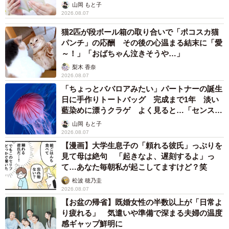
山岡 もと子
2026.08.07
猫2匹が段ボール箱の取り合いで「ポコスカ猫
パンチ」の応酬 その後の心温まる結末に「愛
～！」「おばちゃん泣きそうや…」
梨木 香奈
2026.08.07
「ちょっとババロアみたい」パートナーの誕生
日に手作りトートバッグ 完成まで1年 淡い
藍染めに漂うクラゲ よく見ると…「センスす
ごい」
山岡 もと子
2026.08.07
【漫画】大学生息子の「頼れる彼氏」っぷりを
見て母は絶句 「起きなよ、遅刻するよ」っ
て…あなた毎朝私が起こしてますけど？笑
松波 穂乃圭
2026.08.07
【お盆の帰省】既婚女性の半数以上が「日常よ
り疲れる」 気遣いや準備で深まる夫婦の温度
感ギャップ鮮明に