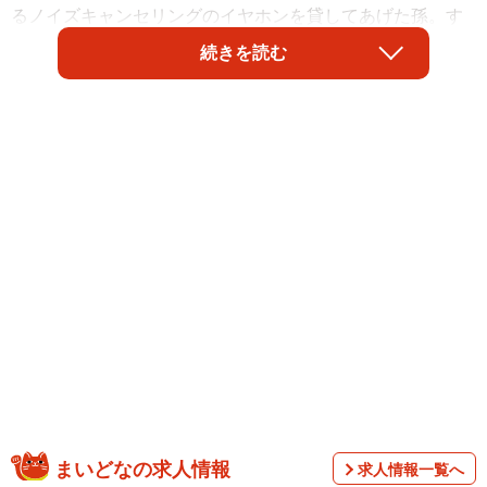
るノイズキャンセリングのイヤホンを貸してあげた孫。す
ると、｢聞こえるよ！歌が聴こえる！｣と、たちまち笑顔に
続きを読む
なった祖母の嬉しそうな姿がネットで話題です。
「うちのばあちゃん、８０超えたあたりから耳が遠くなっ
て９０前にはなかなか話すのも難しいレベルになった。大
好きだったラジオもテレビも聞こえないという理由で離れ
た。昨日何となく僕のノイズキャンセリングイヤホンを付
けてあげてみた。それで演歌を流してみたところ【続
く】」
「『聞こえるよ！歌が聴こえる！』と嬉しそうに話す。そ
れからイヤホンをつけてラジオを聴いたり、演歌を見た
り、ipadに繋いで映画を見たり、かなりエンジョイしてい
る。補聴器でも雑音が酷くて聞き取れなかったからノイキ
ャンで聴こえるんだなぁ。なんか文明に感動してる笑」と
まいどなの求人情報
求人情報一覧へ