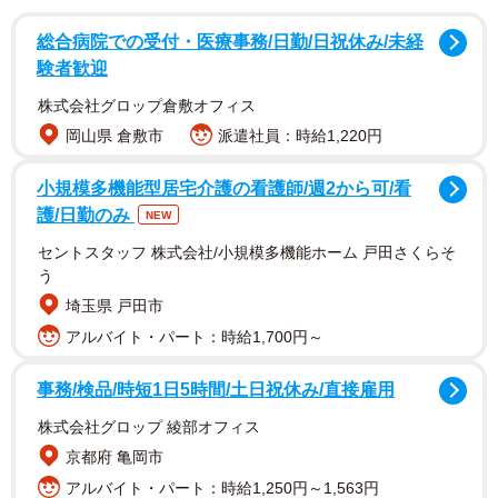
つぶやき、１枚の写真をツイッターに投稿した、夏樹𓆉自
然愛好家さん（@Sea_monkey7）。そこに写っていたの
総合病院での受付・医療事務/日勤/日祝休み/未経
験者歓迎
は、イヤホンから聞こえる「歌」に耳を澄ませているおば
あちゃんの姿！
株式会社グロップ倉敷オフィス
岡山県 倉敷市
派遣社員：時給1,220円
小規模多機能型居宅介護の看護師/週2から可/看
護/日勤のみ
NEW
セントスタッフ 株式会社/小規模多機能ホーム 戸田さくらそ
う
埼玉県 戸田市
アルバイト・パート：時給1,700円～
事務/検品/時短1日5時間/土日祝休み/直接雇用
株式会社グロップ 綾部オフィス
京都府 亀岡市
｢聞こえるよ！歌が聴こえる！｣
アルバイト・パート：時給1,250円～1,563円