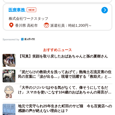
と嬉しそうに話す😁
医療事務
NEW
株式会社ワークスタッフ
それからイヤホンをつけてラジオを聴いたり、演歌を見た
香川県 高松市
派遣社員：時給1,200円～
り、ipadに繋いで映画を見たり
かなりエンジョイしている。
Sponsored by
補聴器でも雑音が酷くて聞き取れなかったからノイキャン
おすすめニュース
【写真】笑顔を取り戻したおばあちゃんと孫の夏樹さん
で聴こえるんだなぁ。
なんか文明に感動してる笑
pic.twitter.com/Txpm6s1yg0
「泥だらけの救助犬を洗ってあげて」熱海土石流災害の住
民の言葉に「涙が出る…」現場で活躍する「救助犬」と
は？
— 夏樹𓆉自然愛好家 (@Sea_monkey7)
February 10, 2022
「大半のジジババはやる気がなくて、偉そうにしてるだ
け」 スマホを使いこなす104歳のおばあちゃんの発言が話
「あくまでも僕のおばあちゃんが今回体験したお話で、科
題に
学的根拠や医療的根拠は分かりません」「お医者様と相談
地元で見守られ25年生きた町田のサビ猫 今も百貨店への
感謝の声が絶えない理由とは？
してからの方がスムーズにことが進むだろうし、医師の意