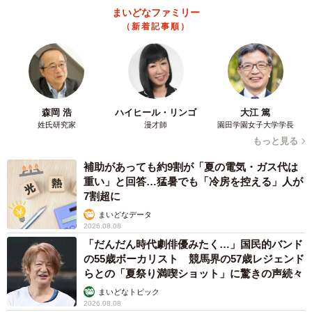
まいどなファミリー
（新着記事順）
1/3
「歌」に聴き入る夏樹さんのおばあさま（提供：夏樹𓆉自然愛好家さ
森岡 浩
ハイヒール・リンゴ
大江 篤
ん）
姓氏研究家
漫才師
園田学園女子大学学長
もっと見る
ーーなぜ今回ノイズキャンセル機能付きのイヤホンを試し
てみようと？
補助があっても約9割が「夏の電気・ガス代は
重い」と回答…猛暑でも「冷房を控える」人が
7割超に
「自分自身が聴覚過敏で、周りの雑音が耳に入ってしまう
まいどなデータ
ためノイキャンを使用しているのです。以前祖母が、『補
2026.08.08
聴器を付けるとザーザーうるさくて聞こえない』と言って
「だんだん時代劇俳優みたく…」国民的バンド
の55歳ボーカリスト 競馬界の57歳レジェンド
いたのを思い出して、ノイズキャンセリング機能なら、も
らとの「夏祭り満喫ショット」に驚きの声続々
しかして雑音を消して聞きたい音だけを聞けるかも？と思
まいどなトピック
い、着用させました。またこの日、祖母は退院したばかり
2026.08.08