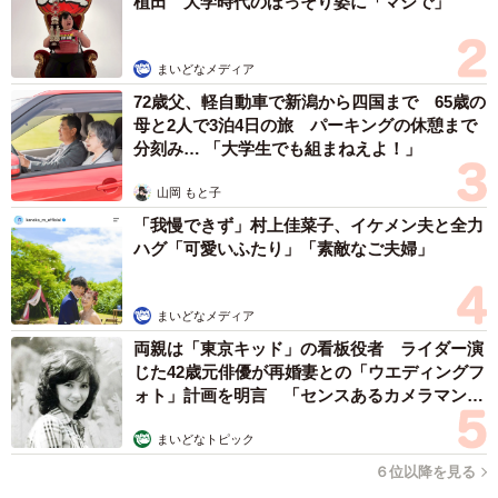
「歌い出したとき、指揮者のように手でリズムを取り、ニ
植田 大学時代のほっそり姿に「マジで」
コニコしながら歌っていました。本人はイヤホンのおかげ
で聞こえたと理解している感じではなかったのですが、た
まいどなメディア
だただ、音楽が聞けたことに喜びを感じていたようでし
72歳父、軽自動車で新潟から四国まで 65歳の
た」
母と2人で3泊4日の旅 パーキングの休憩まで
分刻み… 「大学生でも組まねえよ！」
山岡 もと子
「我慢できず」村上佳菜子、イケメン夫と全力
ハグ「可愛いふたり」「素敵なご夫婦」
まいどなメディア
両親は「東京キッド」の看板役者 ライダー演
じた42歳元俳優が再婚妻との「ウエディングフ
ォト」計画を明言 「センスあるカメラマン求
む」
まいどなトピック
６位以降を見る