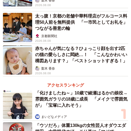
梨木 香奈
す。夏樹さんも、
「あくまでも僕のおばあちゃんが今回体
2026.08.08
験したお話で、科学的根拠や医療的根拠は分かりません」
太っ腹！京都の老舗中華料理店がフルコース料
と明言しています。
理50人前を無料提供 「一市民としてお礼を」
つながる善意の輪
夏樹さんのおばあさまも病院で検査を受け、補聴器を作ら
京都新聞社
れたそうです。しかし補聴器が合わず、だんだんと使用し
2026.08.08
赤ちゃんが気になる？ひょっこり顔を出す2匹
なくなり、一日中ぼーっとすることが多くなったため、祖
の猫の愛らしさに悶絶…！ 「こんなかわいい
母をなんとか元気づけたい…と思ったそうです。そんな祖
構図あります？」「ベストショットすぎる！」
母思いの孫の優しさがもたらした「祖母の笑顔」につい
梨木 香奈
て、夏樹さんにお話を伺いました。
2026.08.08
アクセスランキング
聞こえるよ！歌が聴こえる！
「化けましたね～」10歳で綾瀬はるかの娘役→
雰囲気ガラリの18歳に成長 「メイクで雰囲気
ーー夏樹さんの
ブログ
によると、歌が聞こえるとおっし
が」「宝塚に入れそう」
ゃった後、おばあさまは歌い出されたそうですね。ご家族
もその様子に驚かれたとか。
まいどなメディア
「ウソだろ」体重130kgの女性芸人オダウエダ