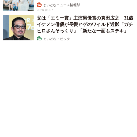
まいどなニュース情報部
2026.08.07
父は「エミー賞」主演男優賞の真田広之 31歳
イケメン俳優が長髪ヒゲのワイルド近影「ガチ
ヒロさんそっくり」「新たな一面もステキ」
まいどなトピック
2026.08.07
退職金を運用に回せる人は何が違う？ 「退職金額の多さ」より
重要な“ある経験”とは