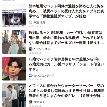
熊本地震でペット同伴の避難を諦める人に胸を
痛め… 被災ペットの受け入れ先をアプリに表
示する「動物避難所マップ」が始動
平藤 清刀
2026.08.08
原則ゆるっと週3勤務 カード支払い日直前は
鬼出勤 借金に追われる風俗嬢 それでも足り
ない場合は朝までガールズバー副業【現役キャ
ストに取材】
たかなし 亜妖
2/3
2026.08.08
19歳でハライチ岩井勇気と年の差婚から3年、
夏樹さんの思いやりで笑顔を取り戻したおばあさま（提供：夏樹𓆉自然
22歳元おはガール髪バッサリ「ショート似合い
愛好家さん）
すぎ」
まいどなメディア
ーー今回試された機種は、夏樹さん愛用のANKERの
2026.08.08
「Soundcore Liberty Air 2 Pro」とのこと。今後は、テレビ
オフィスに置かれたウォーターサーバー 空の
2Lボトル持参し毎日給水する男性社員→総務担
やラジオにつなげられることや充電の手間、紛失の可能性
当者の注意にまさかの逆ギレ！【弁護士が解
などを考慮して、「有線」タイプのノイズキャンセリング
説】
長澤 芳子
イヤホンを使うことを検討中なのだとか。
2026.08.08