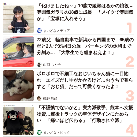
髪デビューしたら…人生が激変！【漫画】
海川 まこと
2026.08.08
夫はマイファスHiro、義父母も義兄も超有名歌
手の28歳モデル兼俳優が第1子出産を報告「母
子ともに健康…日々、大切に過ごしたい」
まいどなトピック
2026.08.08
お盆明けは介護相談が3割増加 帰省時に確認
したい「離れて暮らす親の異変」チェックポイ
ントは？
まいどなニュース情報部
2026.08.08