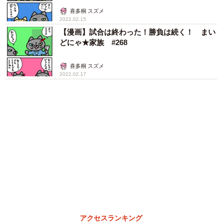
まいどなトピック
2泊3日の東京出張→飼い主さんが不在中ハムス
ターに異変 眉間にできた深いしわ、「急に老
けた？」【漫画】
海川 まこと
６位以降を見る
まいどなファミリー
（新着記事順）
森岡 浩
ハイヒール・リンゴ
大江 篤
姓氏研究家
漫才師
園田学園女子大学学長
もっと見る
何かと人に舐められた黒髪時代 30代後半で金