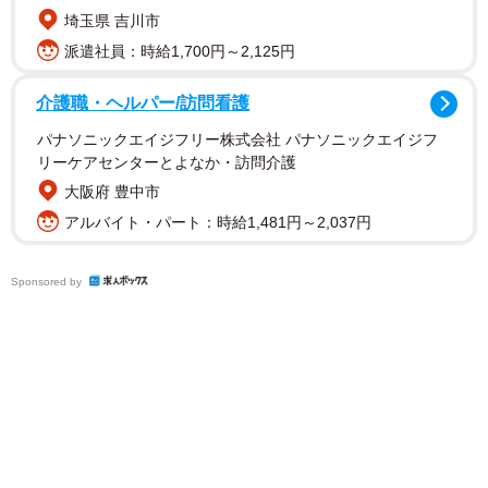
埼玉県 吉川市
派遣社員：時給1,700円～2,125円
介護職・ヘルパー/訪問看護
パナソニックエイジフリー株式会社 パナソニックエイジフ
リーケアセンターとよなか・訪問介護
大阪府 豊中市
アルバイト・パート：時給1,481円～2,037円
Sponsored by
マンガ・まいどにゃ★家族
マンガ
【漫画】その趣味、誰が理解する？ まいどに
ゃ★家族 #136
喜多桐 スズメ
2021.05.29