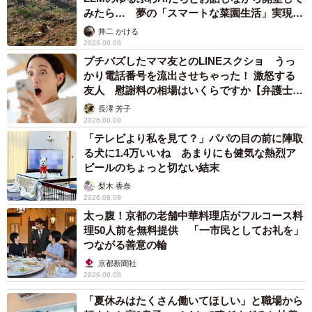
3児の母 43歳女優の肩見せコーデでファンざわざわ 「色っ
ぽすぎて思わず二度見」「むっかしからずっと可愛い」
まいどなトピック
2026.08.07
あのちゃん、雨の日のショーパン姿に「雨が似
合う」「脚めっちゃきれい！」「水も滴る良い
アーティスト」 幻想的な近影が話題
まいどなメディア
2026.08.07
【漫画】周囲の目を気にせず遊べる！洗濯物も
干せる！最近人気の戸建ての「中庭」 ところ
が…実際住んでみて分かった後悔ポイント
中瀬 えみ
2026.08.07