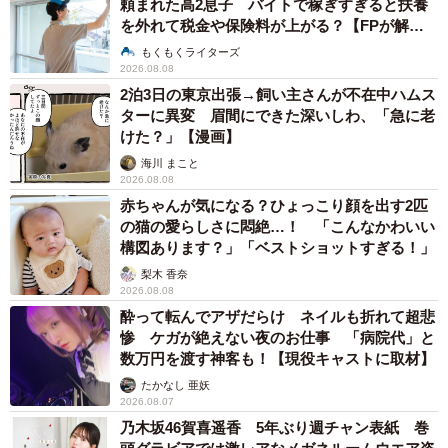
難聴のお姉ちゃんに5歳の妹が手話通訳 互い
に支え合う家族の日常に反響「妹ちゃん、頼も
しい」「かわいい通訳さん」
五ヶ瀬 あお
2026.08.07
ラストライブ控えるT-BOLAN森友嵐士 にし
たん社長がTikTok内で独占インタビュー
まいどなニュース
2026.08.07
「男の子のママっぽいよね」ってどういう意
味？ 女系家族で育った母 いつもスカートと
ワンピースしか着ないし、ヒールも好き どの
へんが…
山岡 もと子
2026.08.07
猫用の爪研ぎおもちゃを買ったら…「これで合
ってますか？」予想外の使い方が大反響
「100点満点」「かわいいからよし！」
梨木 香奈
2026.08.07