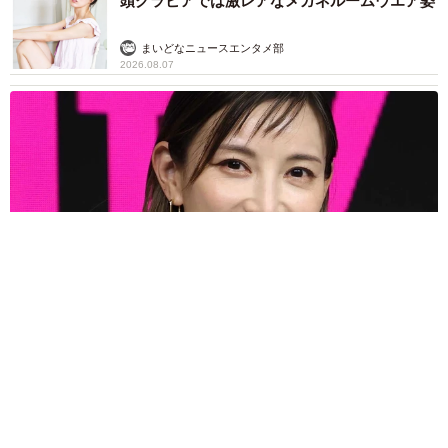
2歳半の長男と生後2カ月の次男の母 母子手帳
2冊をイラストでいっぱいに 見る人を楽しま
せる家族ストーリーに「かわいすぎる！」
山岡 もと子
2026.08.07
猫2匹が段ボール箱の取り合いで「ポコスカ猫
パンチ」の応酬 その後の心温まる結末に「愛
～！」「おばちゃん泣きそうや…」
梨木 香奈
2026.08.07
「ちょっとババロアみたい」パートナーの誕生
日に手作りトートバッグ 完成まで1年 淡い
藍染めに漂うクラゲ よく見ると…「センスす
ごい」
山岡 もと子
2026.08.07