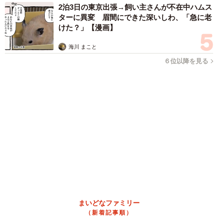
両親は「東京キッド」の看板役者 ライダー演じた42歳元俳優
が再婚妻との「ウエディングフォト」計画を明言 「センスあ
るカメラマン求む」
まいどなトピック
2026.08.08
ITエンジニアがAIとつくる家庭菜園 ローカル
LLMのゆるふわAIたちとお話しながら開墾して
みたら… 夢の「スマートな菜園生活」実現な
るか
井二 かける
2026.08.08
プチバズしたママ友とのLINEスクショ うっ
かり電話番号を流出させちゃった！ 激怒する
友人 慰謝料の相場はいくらですか【弁護士が
解説】
長澤 芳子
2026.08.08
「テレビより私を見て？」パパの目の前に陣取