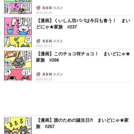
アクセスランキング
「化けましたね～」10歳で綾瀬はるかの娘役→
雰囲気ガラリの18歳に成長 「メイクで雰囲気
が」「宝塚に入れそう」
まいどなメディア
72歳父、軽自動車で新潟から四国まで 65歳の
母と2人で3泊4日の旅 パーキングの休憩まで
分刻み… 「大学生でも組まねえよ！」
山岡 もと子
ボロボロで不細工なおじいちゃん猫に一目惚
れ エイズだし手がかかるけど…おうちで暮ら
すと「おじ猫」だって可愛くなったよ！
鶴野 浩己
「不謹慎でないかと」実力派歌手、熊本へ支援
物資…運搬トラックの車体デザインにためら
い 「痛いほど伝わる」「行動され立派」