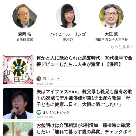
る犬に1.4万いいね あまりにも健気な熱烈ア
ピールのちょっと切ない結末
梨木 香奈
2026.08.08
太っ腹！京都の老舗中華料理店がフルコース料
理50人前を無料提供 「一市民としてお礼を」
つながる善意の輪
京都新聞社
2026.08.08
「夏休みはたくさん働いてほしい」と職場から
頼まれた高2息子 バイトで稼ぎすぎると扶養
を外れて税金や保険料が上がる？【FPが解
説】
もくもくライターズ
2026.08.08
2泊3日の東京出張→飼い主さんが不在中ハムス
ターに異変 眉間にできた深いしわ、「急に老
けた？」【漫画】
海川 まこと
2026.08.08