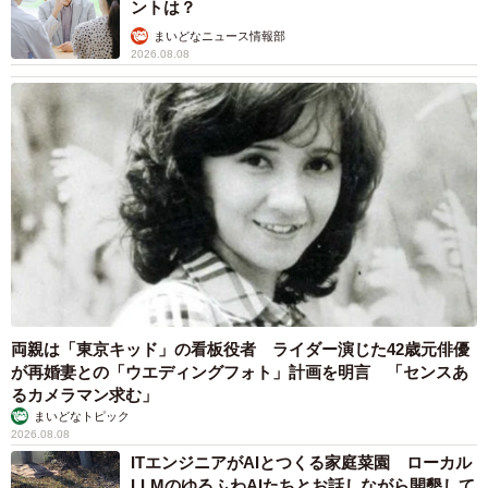
赤ちゃんが気になる？ひょっこり顔を出す2匹
の猫の愛らしさに悶絶…！ 「こんなかわいい
構図あります？」「ベストショットすぎる！」
梨木 香奈
2026.08.08
酔って転んでアザだらけ ネイルも折れて超悲
惨 ケガが絶えない夜のお仕事 「病院代」と
数万円を渡す神客も！【現役キャストに取材】
たかなし 亜妖
2026.08.07
乃木坂46賀喜遥香 5年ぶり週チャン表紙 巻
頭グラビアでは激レアなメガネルームウエア姿
まいどなニュースエンタメ部
2026.08.07