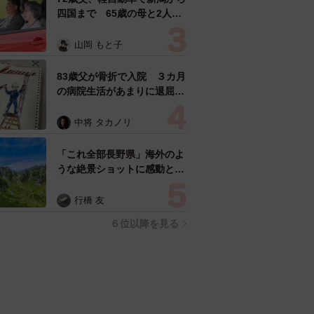
四国まで 65歳の母と2人で
3泊4日の旅 パーキングの休
憩まで分刻み… 「大学生で
山岡 もと子
も組まねえよ！」
83歳父が骨折で入院 ３カ月
の病院生活があまりに退屈で
「画用紙と色鉛筆持ってこ
い！」→スケッチブックを見
中将 タカノリ
た家族が仰天「これ、売れま
すよ…」
「これ全部長野県」海外のよ
うな絶景ショットに感動と反
響「離れてからいいところだ
ったんだって気づいた」
行橋 友
６位以降を見る