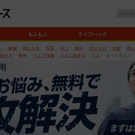
もふもふ
ライフハック
い
家族
気になる
災害
ネコ
観光
のりもの
夫婦
思い
街ネタ
事件
ウェブ漫画
ともに生きる
イヌ
もっと見る