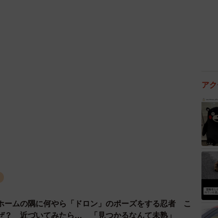
_norwegian)
January 30, 2022
見ますと、普段から仲良しさんなのかなと感じます。
しを弟が持って一緒に遊んだりすることもありますよ。
立てたり、かんだりすることがありますが、弟にはしま
アク
くん。普段はどんな猫ちゃんなのでしょうか？
ってきたりします。猫じゃらしが好きでよく口にくわえ
、遊んであげるシィク😽
#仲良し兄弟
#
コ
/iisUIishkl
ホームの隅に何やら「ドロン」のポーズをする忍者 こ
_norwegian)
February 7, 2022
ぜ？ 近づいてみたら… 「見つかるなんて未熟」