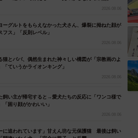
成長されて、どのような関係になって欲しいなと思いま
2026.08.06
ヨーグルトをもらえなかった犬さん、爆裂に拗ねた顔が
るので、優しくなでなでできるようになってもらえれ
スフス」「反則レベル」
良く優しく一緒に成長していって欲しいなと思います」
2026.08.06
る猫とパパ、偶然生まれた神々しい構図が「宗教画のよ
」「ていうかライオンキング」
2026.08.06
た飼い主が帰宅すると→愛犬たちの反応に「ワンコ様で
」「困り顔がかわいい」
2026.08.06
ーに追われています」甘えん坊な元保護猫 最後は飼い