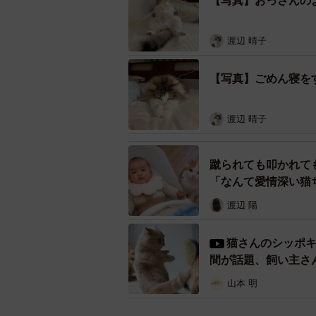
【写真】おっさんの
「シィクが段ボールの上で寝ていて
渡辺 晴子
ィクが遊んであげていました」
【写真】ごめん寝を
――シィクくん、寝ていたのに弟く
しっぽで弟さんをあやしてあげるの
渡辺 晴子
「たまに遊んでいますね。シィクは
蹴られても叩かれて
――撮影後、シィクくんと弟くんは
「なんて愛情深い猫
渡辺 陽
「しばらく遊んでいました。そのう
ましたね」
猫さんのシッポ
間が話題、飼い主さ
遊び方が雑😹
#猫
#c
山本 明
pic.twitter.com/MaDwPR