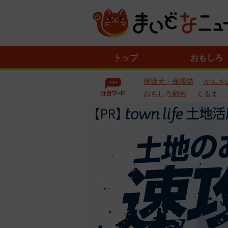
ニ
トップ
おもしろ
ュ
ー
保護犬・保護猫
かんさ
ス
一
おもしろ動画
くるま
覧