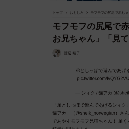
トップ
おもしろ
モフモフの尻尾で赤ちゃ
モフモフの尻尾で
お兄ちゃん」「見
渡辺 晴子
弟としっぽで遊んであげる
pic.twitter.com/IvQYG2V
— シィク / 猫アカ (@sheik
「弟としっぽで遊んであげるシィク」
猫アカ」（@sheik_norwegi
であやすモフモフ兄猫ちゃん！ 弟く