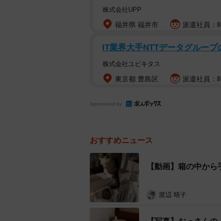
株式会社UPP
福井県 福井市
派遣社員：時
IT業界大手NTTデータグルー
株式会社ユビキタス
東京都 豊島区
派遣社員：時
Sponsored by
おすすめニュース
【動画】箱の中から
しっぽで赤ちゃんをあやすモフモフ猫がTwitte
渡辺 晴子
――べビーサークルの中にいる弟く
うに遊ぶ動画が話題になりました。