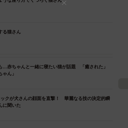
ような座り方でくつろぐ猫さん
しっぽが垂れていたんです。そこに弟がじゃれてからシ
する猫さん
んと遊んであげたんですね。優しいお兄ちゃん。いつも
ですか。
いつも弟に対して優しいのでほっこりしています」
も…赤ちゃんと一緒に寝たい猫が話題 「癒された」
どうなったのでしょう？
ちゃん」
ち、弟がリビングのお母さんの声に反応して離れていき
キックが犬さんの顔面を直撃！ 華麗なる技の決定的瞬
んに聞いた
at
#仲良し兄弟
jqFS