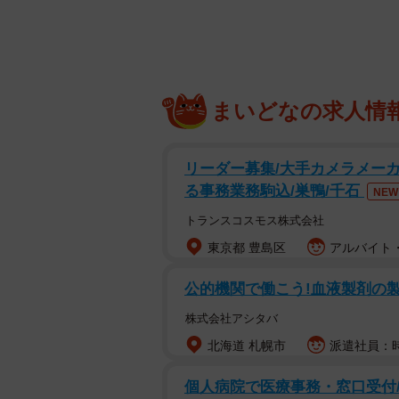
「優しくて可愛い世界」
どうして、シィクくんがしっぽで弟
投稿者の飼い主さんに伺ってみまし
まいどなの求人情
リーダー募集/大手カメラメー
る事務業務駒込/巣鴨/千石
NEW
トランスコスモス株式会社
東京都 豊島区
アルバイト・
公的機関で働こう!血液製剤の
株式会社アシタバ
北海道 札幌市
派遣社員：時
個人病院で医療事務・窓口受付