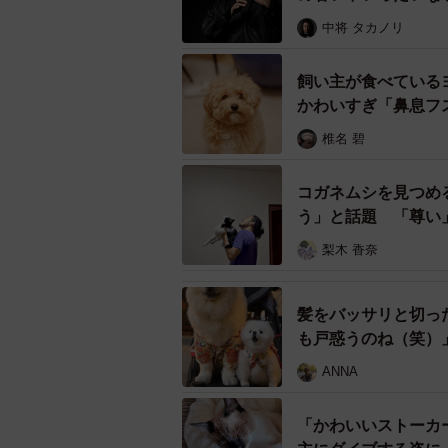
――シィクくんと弟くんがこれから
中将 タカノリ
すか。
飼い主が食べている
「弟がシィクの毛を引っ張ったりす
かわいすぎ「鼻息フ
ば･･･そして、これからもお互い仲
椎名 碧
コガネムシを見つめ
う」と話題 「尊い
梨木 香奈
髪をバッサリと切っ
も戸惑うのね（笑）
ANNA
「かわいいストーカ