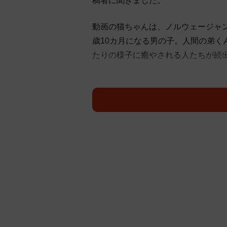
稿者に聞きました。
動画の猫ちゃんは、ノルウェージャ
歳10カ月になる男の子。人間の弟く
たりの様子に癒やされる人たちが続
「シィクさん、赤ちゃんの良い遊び
「赤ちゃんの『遊び相手』をしてく
「しっぽつかんでも怒らないの優し
「めっちゃ 楽しそ～～私も ふわふわ
「シィク君、優しいお兄ちゃんですね
「なんて魅惑的なふわふわしっぽ！
「どっちが猫ちゃん」
「ねこじゃらしみたいですね。」
「ちゃんと確認しながら遊ばせてる
「弟くん、子猫が尻尾で遊んでるみた
「見てるだけでほっこりします」