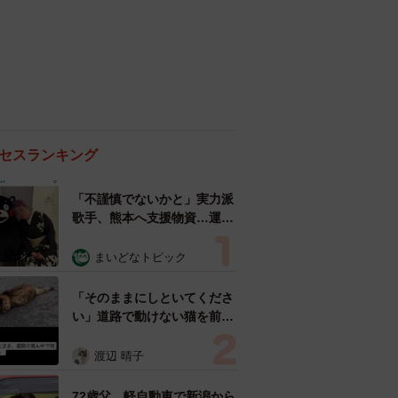
セスランキング
「不謹慎でないかと」実力派
歌手、熊本へ支援物資…運搬
トラックの車体デザインにた
めらい 「痛いほど伝わる」
まいどなトピック
「行動され立派」
「そのままにしといてくださ
い」道路で動けない猫を前に
返された一言… 懸命に生き
ようとした4日間 「命の重
渡辺 晴子
さはみんな同じ」保護団体代
表の訴え
72歳父、軽自動車で新潟から