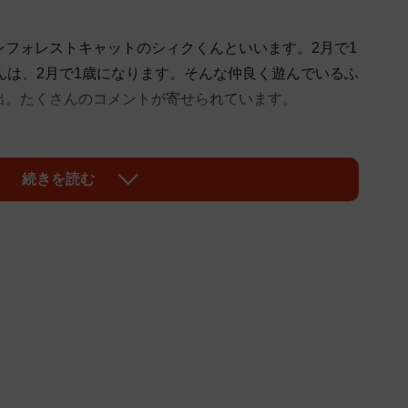
ンフォレストキャットのシィクくんといいます。2月で1
んは、2月で1歳になります。そんな仲良く遊んでいるふ
出。たくさんのコメントが寄せられています。
相手ですね」
れる優しい猫さんですね！！」
続きを読む
い！」
シッポで 遊んで」
～ ほっこりしました」
」
」
い！ 可愛い」