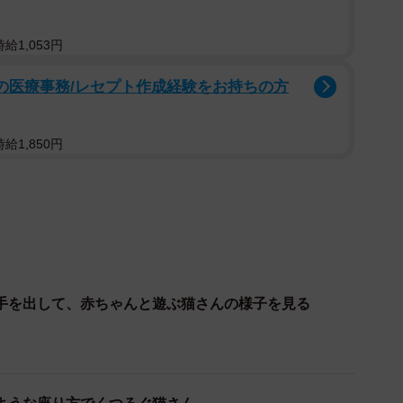
給1,053円
プの医療事務/レセプト作成経験をお持ちの方
給1,850円
1/8
手を出して、赤ちゃんと遊ぶ猫さんの様子を見る
r上で話題を集めた（「シィク / 猫アカ」さん提供、Twitterよりキャ
プチャ撮影）
ん。段ボールの上に乗ったシィクくんのしっぽで楽しそ
しっぽで遊び始めたきっかけは？