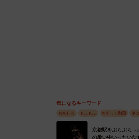
— シィク / 猫アカ (@sheik
――しっぽで遊ぶおふたりの様子を
「そうですね。シィク用の猫じゃら
それにシィクは大人にはたまに爪を
せん」
――とっても弟くんに優しいシィク
「実は、甘えん坊で飼い主の膝に乗
て運んできますね」
気になるキーワード
どうしても触りたい弟と
おもしろ
もふもふ
おもしろ動画
ネ
猫
#cat
pic.twitter.com
京都駅をぶらぶら→
— シィク / 猫アカ (@sheik
の暑い中いったいな