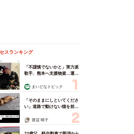
セスランキング
「不謹慎でないかと」実力派
歌手、熊本へ支援物資…運搬
トラックの車体デザインにた
めらい 「痛いほど伝わる」
まいどなトピック
「行動され立派」
「そのままにしといてくださ
い」道路で動けない猫を前に
返された一言… 懸命に生き
ようとした4日間 「命の重
渡辺 晴子
さはみんな同じ」保護団体代
表の訴え
72歳父、軽自動車で新潟から