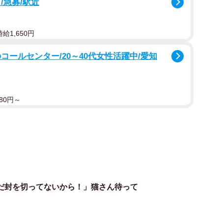
/急募/駅近
さん）
ですね！今回の２枚はどんなタイミングで撮影されたの
給1,650円
コールセンター/20～40代女性活躍中/愛知
いるときのお顔』と、『もなちゃんごはん食べる？』と
ごはんを待ってる姿が可愛くて撮影したのですが、まさ
瞬間のキラキラした表情も一緒に撮れたので、可愛くて
80円～
だ封を切ってないから！」猫さん待って