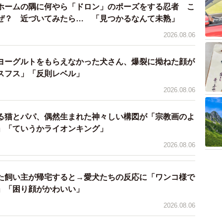
ホームの隅に何やら「ドロン」のポーズをする忍者 こ
ぜ？ 近づいてみたら… 「見つかるなんて未熟」
2026.08.06
3/10
のキラキラお目めのもなちゃん（提供：アメチカンのもな@福岡さん）
ヨーグルトをもらえなかった犬さん、爆裂に拗ねた顔が
スフス」「反則レベル」
もなちゃんはお腹が減ると不機嫌な顔になる…？
2026.08.06
お腹が減ると不機嫌顔になっちゃうんです（笑）。不機
る猫とパパ、偶然生まれた神々しい構図が「宗教画のよ
ご機嫌になるもなちゃんも可愛くてたまりません…！」
」「ていうかライオンキング」
2026.08.06
た飼い主が帰宅すると→愛犬たちの反応に「ワンコ様で
」「困り顔がかわいい」
2026.08.06