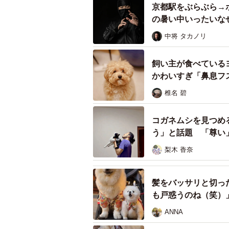
京都駅をぶらぶら→
の暑い中いったいな
中将 タカノリ
AFTER：「ごはんだよ」の声を聞いた後
飼い主が食べている
かわいすぎ「鼻息フ
ーー可愛いですね…♡ もしかして
椎名 碧
「そうなんです、食いしん坊過ぎて
コガネムシを見つめ
嫌顔も可愛いのですが、ごはん後に
う」と話題 「尊い
梨木 香奈
髪をバッサリと切っ
も戸惑うのね（笑）
ANNA