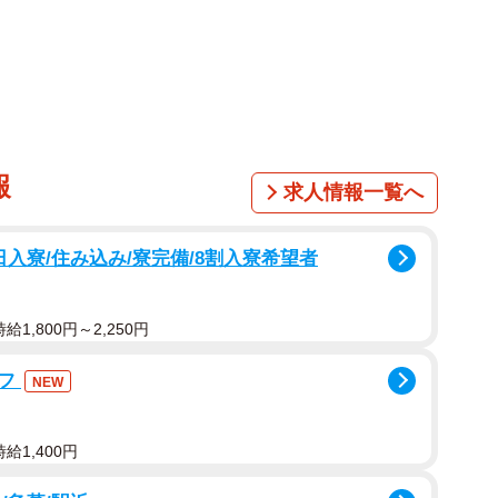
報
求人情報一覧へ
入寮/住み込み/寮完備/8割入寮希望者
1,800円～2,250円
ッフ
NEW
1/10
給1,400円
みたいに違っていた、もなちゃん（提供：アメチカンのもな@福岡