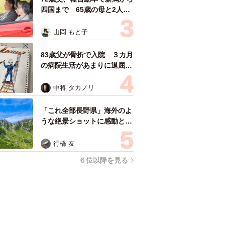
四国まで 65歳の母と2人で
3泊4日の旅 パーキングの休
憩まで分刻み… 「大学生で
山岡 もと子
も組まねえよ！」
83歳父が骨折で入院 ３カ月
の病院生活があまりに退屈で
「画用紙と色鉛筆持ってこ
い！」→スケッチブックを見
中将 タカノリ
た家族が仰天「これ、売れま
すよ…」
「これ全部長野県」海外のよ
うな絶景ショットに感動と反
響「離れてからいいところだ
ったんだって気づいた」
行橋 友
６位以降を見る