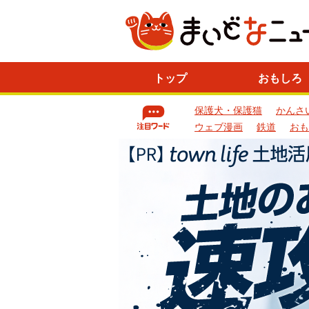
ニ
トップ
おもしろ
ュ
ー
保護犬・保護猫
かんさ
ス
一
ウェブ漫画
鉄道
おも
覧