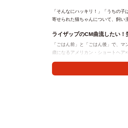
「そんなにハッキリ！」「うちの子
寄せられた猫ちゃんについて、飼い
ライザップのCM曲流したい！
「ごはん前」と「ごはん後」で、マ
歳になるアメリカン・ショートヘア
ちゃん。
「明らかに目が生き生きしとる」「
と本当に表情豊かだなぁ」「ライザ
ッテー♪」など、国内外から驚きと
「ごはん後」の表情の違いについて