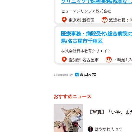
クリニックで医療事務/残業なし
ヒューマンリソシア株式会社
ーーもなちゃんは表情がすごく豊か
東京都 新宿区
派遣社員：時
ですか？
医療事務・病院受付/総合病院の
「正確に言うと、『ごはんを待って
県/名古屋市千種区
聞いた後のお顔なんです。仏頂面で
株式会社日本教育クリエイト
かの『ごはん食べる？』が伝わった
愛知県 名古屋市
：時給1,2
ツイッターに投稿しちゃいました」
Sponsored by
おすすめニュース
【写真】「いや、ま
はやかわ リュウ