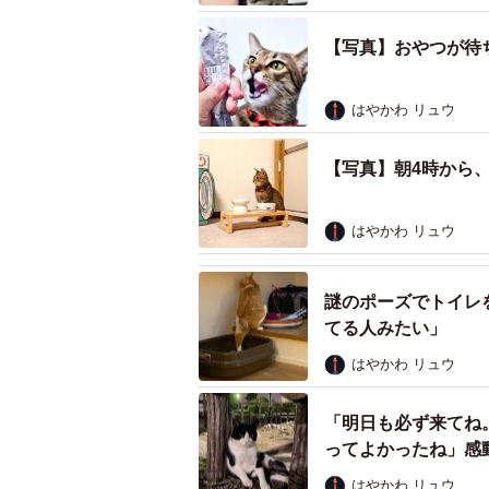
【写真】おやつが待
はやかわ リュウ
【写真】朝4時から
はやかわ リュウ
謎のポーズでトイレ
てる人みたい」
BEFORE：空腹で不機嫌
はやかわ リュウ
ーーあのキラキラのお目めは『ごは
なちゃんはいつもごはんの度にあの
「明日も必ず来てね
ってよかったね」感
「いつもはごはん前に、飼い主の耳
はやかわ リュウ