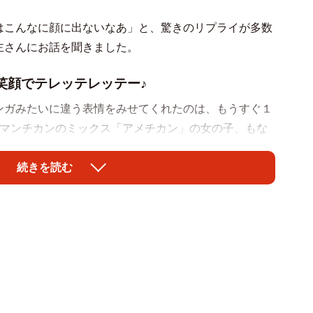
はこんなに顔に出ないなあ」と、驚きのリプライが多数
主さんにお話を聞きました。
笑顔でテレッテレッテー♪
ンガみたいに違う表情をみせてくれたのは、もうすぐ１
×マンチカンのミックス「アメチカン」の女の子、もな
続きを読む
猫って表情少ないなんて言うけどこうやって写真にする
ップのCM曲を流したいです。笑顔のとこでテレッテレ
感嘆のリプライが殺到したもなちゃんの「ごはん前」と
、飼い主さんにお話を伺いました。