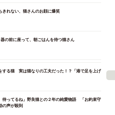
ちきれない、猫さんのお顔に爆笑
、器の前に座って、朝ごはんを待つ猫さん
2/10
をする猫 実は猫なりの工夫だった！？「港で足を上げ
顔のもなちゃん（提供：アメチカンのもな@福岡さん）
ん食べる？』の言葉に反応した表情だったのですね！も
笑顔に？
。待ってるね」野良猫との２年の純愛物語 「お約束守
動の声が殺到
には『ごはーん！』と聞こえる声で鳴いて催促すること