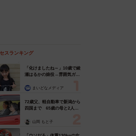
セスランキング
「化けましたね～」10歳で綾
瀬はるかの娘役→雰囲気ガラ
リの18歳に成長 「メイクで
雰囲気が」「宝塚に入れそ
まいどなメディア
う」
72歳父、軽自動車で新潟から
四国まで 65歳の母と2人で
3泊4日の旅 パーキングの休
憩まで分刻み… 「大学生で
山岡 もと子
も組まねえよ！」
「ウソだろ」体重130kgの女