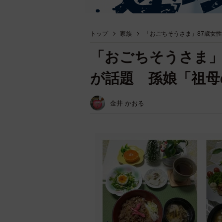
トップ
家族
「おごちそうさま」87歳女
「おごちそうさま」
が話題 孫娘「祖母
金井 かおる