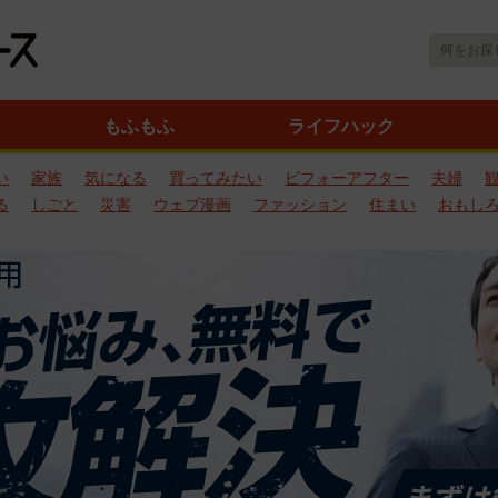
もふもふ
ライフハック
い
家族
気になる
買ってみたい
ビフォーアフター
夫婦
る
しごと
災害
ウェブ漫画
ファッション
住まい
おもし