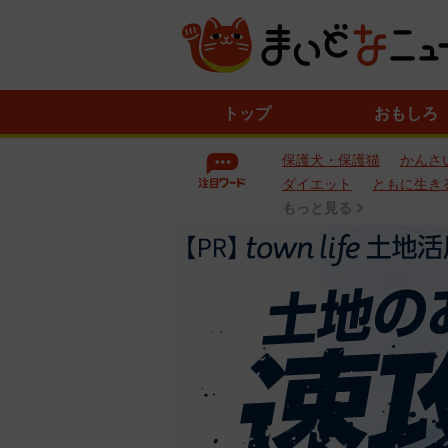
ニ
トップ
おもしろ
ュ
ー
保護犬・保護猫
かんさ
ス
一
ダイエット
ともに生き
覧
もっと見る