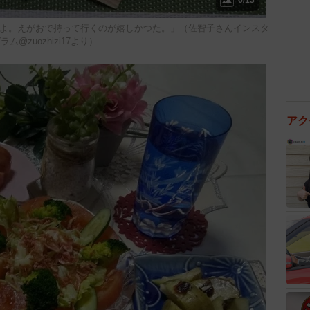
6/13
よ。えがおで持って行くのが嬉しかつた。」（佐智子さんインスタ
ラム@zuozhizi17より）
アク