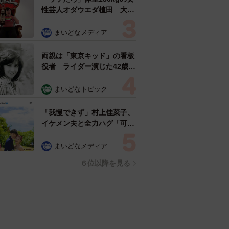
性芸人オダウエダ植田 大学
時代のほっそり姿に「マジ
で」
まいどなメディア
両親は「東京キッド」の看板
役者 ライダー演じた42歳元
俳優が再婚妻との「ウエディ
ングフォト」計画を明言
まいどなトピック
「センスあるカメラマン求
む」
「我慢できず」村上佳菜子、
イケメン夫と全力ハグ「可愛
いふたり」「素敵なご夫婦」
まいどなメディア
６位以降を見る