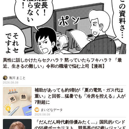
異性に話しかけたらセクハラ？ 黙っていたらフキハラ？ 「最
近、生きるの難しい」令和の職場で悩む上司【漫画】
海川 まこと
2026.08.09
補助があっても約9割が「夏の電気・ガス代は
重い」と回答…猛暑でも「冷房を控える」人が
7割超に
まいどなデータ
2026.08.08
「だんだん時代劇俳優みたく…」国民的バンド
の55歳ボーカリスト 競馬界の57歳レジェンド