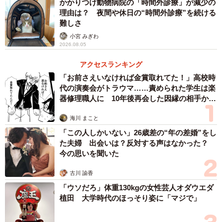
かかりつけ動物病院の「時間外診療」が減少の
理由は？ 夜間や休日の“時間外診療”を続ける
難しさ
小宮 みぎわ
2026.08.05
アクセスランキング
「お前さえいなければ金賞取れてた！」高校時
代の演奏会がトラウマ……責められた学生は楽
器修理職人に 10年後再会した因縁の相手から
思わぬ申し出【漫画】
海川 まこと
「この人しかいない」26歳差の“年の差婚”をし
た夫婦 出会いは？反対する声はなかった？
今の思いを聞いた
古川 諭香
「ウソだろ」体重130kgの女性芸人オダウエダ
植田 大学時代のほっそり姿に「マジで」