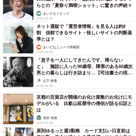
らとの「夏祭り満喫ショット」に驚きの声続々
まいどなトピック
2026.08.08
ネット通販で「運営者情報」を見る人は約8
割 信頼できるサイト・怪しいサイトの判断基
準とは？
まいどなニュース情報部
2026.08.08
「息子を一人にしてきたんです、帰らない
と」 施設に入った90歳母、障害のある60歳次
男との暮らしは行き詰まり…【司法書士の現場
から】
山下 静香
2026.08.08
京都の百貨店が開催のお化け屋敷のお化けにモ
デルがいる 比叡山延暦寺の僧侶が語る伝説と
は
浅井 佳穂
2026.08.08
原則ゆるっと週3勤務 カード支払い日直前は