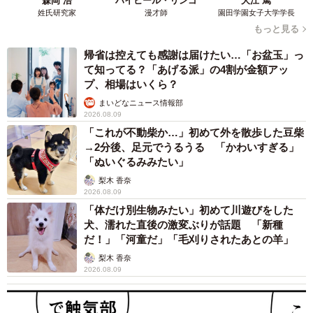
森岡 浩
ハイヒール・リンゴ
大江 篤
姓氏研究家
漫才師
園田学園女子大学学長
もっと見る
帰省は控えても感謝は届けたい…「お盆玉」っ
て知ってる？「あげる派」の4割が金額アッ
プ、相場はいくら？
まいどなニュース情報部
2026.08.09
「これが不動柴か…」初めて外を散歩した豆柴
→2分後、足元でうるうる 「かわいすぎる」
「ぬいぐるみみたい」
梨木 香奈
2026.08.09
「体だけ別生物みたい」初めて川遊びをした
犬、濡れた直後の激変ぶりが話題 「新種
だ！」「河童だ」「毛刈りされたあとの羊」
梨木 香奈
2026.08.09