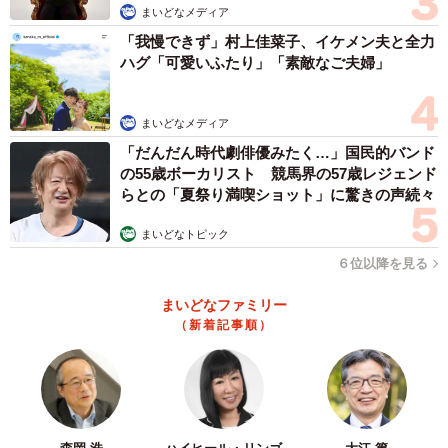
まいどなメディア
「我慢できず」村上佳菜子、イケメン夫と全力
ハグ「可愛いふたり」「素敵なご夫婦」
まいどなメディア
「だんだん時代劇俳優みたく…」国民的バンド
の55歳ボーカリスト 競馬界の57歳レジェンド
らとの「夏祭り満喫ショット」に驚きの声続々
まいどなトピック
６位以降を見る
まいどなファミリー
（新着記事順）