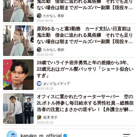
鬼出勤 借金に追われる風俗嬢 それでも足り
ない場合は朝までガールズバー副業【現役キャ
ストに取材】
たかなし 亜妖
2026.08.08
原則ゆるっと週3勤務 カード支払い日直前は
鬼出勤 借金に追われる風俗嬢 それでも足り
ない場合は朝までガールズバー副業【現役キャ
ストに取材】
たかなし 亜妖
2026.08.08
19歳でハライチ岩井勇気と年の差婚から3年、
22歳元おはガール髪バッサリ「ショート似合い
すぎ」
まいどなメディア
2026.08.08
オフィスに置かれたウォーターサーバー 空の
2Lボトル持参し毎日給水する男性社員→総務担
当者の注意にまさかの逆ギレ！【弁護士が解
説】
長澤 芳子
2026.08.08