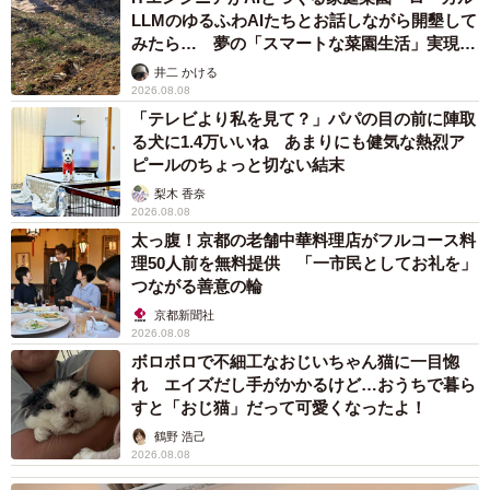
LLMのゆるふわAIたちとお話しながら開墾して
みたら… 夢の「スマートな菜園生活」実現な
るか
井二 かける
2026.08.08
「テレビより私を見て？」パパの目の前に陣取
る犬に1.4万いいね あまりにも健気な熱烈ア
ピールのちょっと切ない結末
梨木 香奈
2026.08.08
太っ腹！京都の老舗中華料理店がフルコース料
理50人前を無料提供 「一市民としてお礼を」
つながる善意の輪
京都新聞社
2026.08.08
ボロボロで不細工なおじいちゃん猫に一目惚
れ エイズだし手がかかるけど…おうちで暮ら
すと「おじ猫」だって可愛くなったよ！
鶴野 浩己
2026.08.08