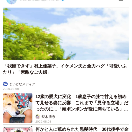
「我慢できず」村上佳菜子、イケメン夫と全力ハグ「可愛いふ
たり」「素敵なご夫婦」
まいどなメディア
2026.08.08
12歳の愛犬に変化 1歳息子の膝で甘える初め
て見せる姿に反響 これまで「見守る立場」だ
ったのに…「頭ポンポンが愛に満ちている」
「尊…」
梨木 香奈
2026.08.08
何かと人に舐められた黒髪時代 30代後半で金