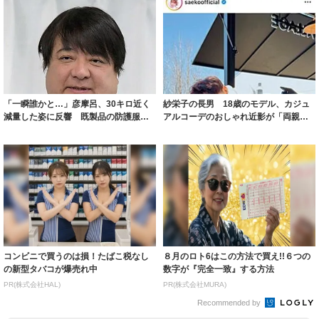
「一瞬誰かと…」彦摩呂、30キロ近く
紗栄子の長男 18歳のモデル、カジュ
減量した姿に反響 既製品の防護服が
アルコーデのおしゃれ近影が「両親の
着られると...
いいとこ取...
コンビニで買うのは損！たばこ税なし
８月のロト6はこの方法で買え!!６つの
の新型タバコが爆売れ中
数字が『完全一致』する方法
PR(株式会社HAL)
PR(株式会社MURA)
Recommended by