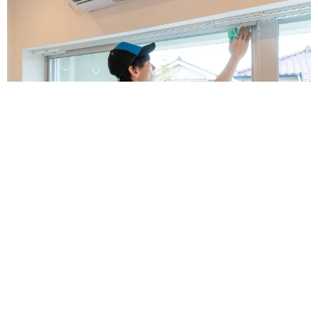
「夏休みはたくさん働いてほしい」と職場から頼まれた高2息
子 バイトで稼ぎすぎると扶養を外れて税金や保険料が上が
る？【FPが解説】
もくもくライターズ
2026.08.08
赤ちゃんが気になる？ひょっこり顔を出す2匹
の猫の愛らしさに悶絶…！ 「こんなかわいい
構図あります？」「ベストショットすぎる！」
梨木 香奈
2026.08.08