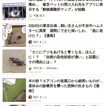
痛め… 被災ペットの受け入れ先をアプリに表
示する「動物避難所マップ」が始動
平藤 清刀
2026.08.08
2泊3日の東京出張→飼い主さんが不在中ハムス
ターに異変 眉間にできた深いしわ、「急に老
けた？」【漫画】
海川 まこと
2026.08.08
「カニにアジをあげると青くなる」ほんと
に！？ 「自然の染色技術が凄い」と話題に
その理由とは…？
竹中 友一（RinToris）
2026.08.06
木の枝？エアコンの送風口から細長いものが…
昼休みの診療所を襲った恐怖の生きもの【漫
画】
海川 まこと
2026.08.05