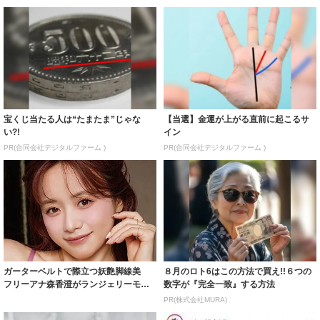
宝くじ当たる人は“たまたま”じゃな
【当選】金運が上がる直前に起こるサ
い?!
イン
PR(合同会社デジタルファーム )
PR(合同会社デジタルファーム )
ガーターベルトで際立つ妖艶脚線美
８月のロト6はこの方法で買え!!６つの
フリーアナ森香澄がランジェリーモデ
数字が『完全一致』する方法
ルに ｢PE...
PR(株式会社MURA)