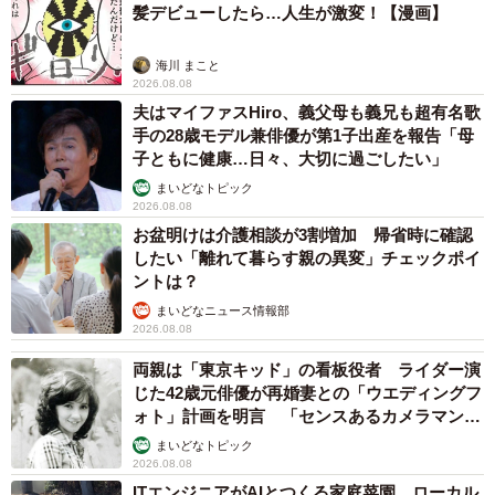
髪デビューしたら…人生が激変！【漫画】
海川 まこと
2026.08.08
夫はマイファスHiro、義父母も義兄も超有名歌
手の28歳モデル兼俳優が第1子出産を報告「母
子ともに健康…日々、大切に過ごしたい」
まいどなトピック
2026.08.08
お盆明けは介護相談が3割増加 帰省時に確認
したい「離れて暮らす親の異変」チェックポイ
ントは？
まいどなニュース情報部
2026.08.08
両親は「東京キッド」の看板役者 ライダー演
じた42歳元俳優が再婚妻との「ウエディングフ
ォト」計画を明言 「センスあるカメラマン求
む」
まいどなトピック
2026.08.08
ITエンジニアがAIとつくる家庭菜園 ローカル