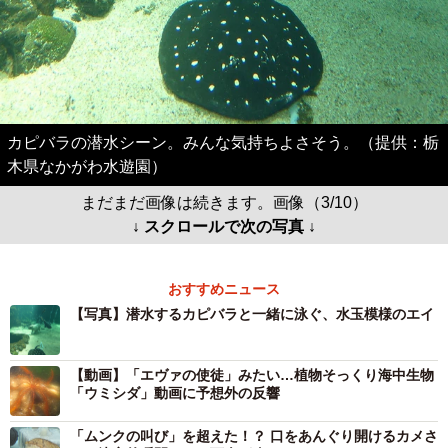
カピバラの潜水シーン。みんな気持ちよさそう。（提供：栃
木県なかがわ水遊園）
まだまだ画像は続きます。画像（3/10）
↓ スクロールで次の写真 ↓
おすすめニュース
【写真】潜水するカピバラと一緒に泳ぐ、水玉模様のエイ
【動画】「エヴァの使徒」みたい…植物そっくり海中生物
「ウミシダ」動画に予想外の反響
「ムンクの叫び」を超えた！？ 口をあんぐり開けるカメさ