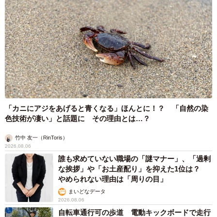
「カニにアジをあげると青くなる」ほんとに！？ 「自然の染
色技術が凄い」と話題に その理由とは…？
竹中 友一（RinToris）
2026.08.06
誰も求めていない職場の「謎マナー」、「過剰
な挨拶」や「お土産配り」を抑えた1位は？
やめられない理由は「周りの目」
まいどなデータ
2026.08.06
自転車通行可の歩道 電動キックボードで走行