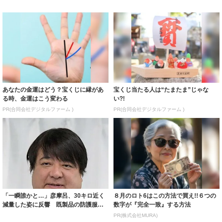
あなたの金運はどう？宝くじに縁があ
宝くじ当たる人は“たまたま”じゃな
る時、金運はこう変わる
い?!
PR(合同会社デジタルファーム )
PR(合同会社デジタルファーム )
「一瞬誰かと…」彦摩呂、30キロ近く
８月のロト6はこの方法で買え!!６つの
減量した姿に反響 既製品の防護服が
数字が『完全一致』する方法
着られると...
PR(株式会社MURA)