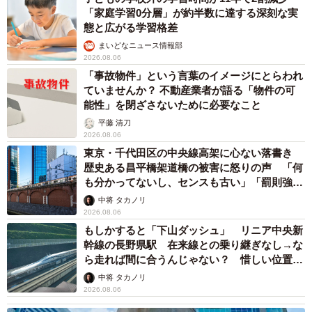
「家庭学習0分層」が約半数に達する深刻な実
態と広がる学習格差
まいどなニュース情報部
2026.08.06
「事故物件」という言葉のイメージにとらわれ
ていませんか？ 不動産業者が語る「物件の可
能性」を閉ざさないために必要なこと
平藤 清刀
2026.08.06
東京・千代田区の中央線高架に心ない落書き
歴史ある昌平橋架道橋の被害に怒りの声 「何
も分かってないし、センスも古い」「罰則強化
して」
中将 タカノリ
2026.08.06
もしかすると「下山ダッシュ」 リニア中央新
幹線の長野県駅 在来線との乗り継ぎなし→な
ら走れば間に合うんじゃない？ 惜しい位置関
係が反響
中将 タカノリ
2026.08.06