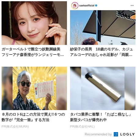
ガーターベルトで際立つ妖艶脚線美
紗栄子の長男 18歳のモデル、カジュ
フリーアナ森香澄がランジェリーモデ
アルコーデのおしゃれ近影が「両親の
ルに ｢PE...
いいとこ取...
８月のロト6はこの方法で買え!!６つの
タバコ業界に衝撃！「たばこ税なし」
数字が『完全一致』する方法
新型タバコが爆売れ中
PR(株式会社MURA)
PR(株式会社HAL)
Recommended by