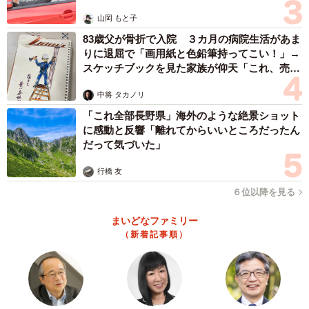
山岡 もと子
83歳父が骨折で入院 ３カ月の病院生活があま
りに退屈で「画用紙と色鉛筆持ってこい！」→
スケッチブックを見た家族が仰天「これ、売れ
ますよ…」
中将 タカノリ
「これ全部長野県」海外のような絶景ショット
に感動と反響「離れてからいいところだったん
だって気づいた」
行橋 友
６位以降を見る
まいどなファミリー
（新着記事順）