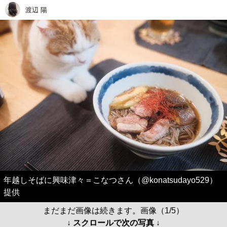
渡辺 陽
年越しそばに興味津々＝こなつさん（@konatsudayo529）
提供
まだまだ画像は続きます。画像（1/5）
↓ スクロールで次の写真 ↓