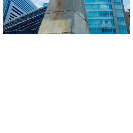
「なんじゃこりゃ！」「ロボ？」大阪・梅田にそびえる物体の
正体は？ 昭和の遺産を調査してみた結果…
太田 浩子
2026.08.06
エジプトで自撮りしていたら、ガイドが「撮り
ますよ！」→ノリノリでポーズを取っていた
ら……スマホを返してもらえない 「日本人は
カモ代表かも」「私は6時間で3万円払った」
宮前 晶子
2026.08.06