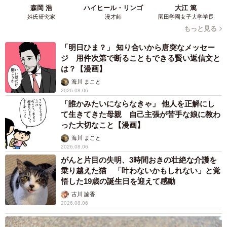
森岡 浩
ハイヒール・リンゴ
大江 篤
姓氏研究家
漫才師
園田学園女子大学学長
もっと見る
「明日ひま？」 知り合いから唐突なメッセー
ジ 用件次第で断ることもできる賢い返信文と
は？【漫画】
海川 まこと
2026.08.06
「誰かみたいにならなきゃ」 他人を正解にし
て生きてきた母親 自己主張が苦手な娘に教わ
った大切なこと【漫画】
海川 まこと
2026.08.06
がんと片目の失明、3時間おきの壮絶な介護を
乗り越えた猫 「叶わないかもしれない」と覚
悟した19歳の誕生日を迎えて感動
古川 諭香
2026.08.06