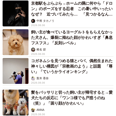
京都駅をぶらぶら→ホームの隅に何やら「ドロ
ン」のポーズをする忍者 この暑い中いったい
なぜ？ 近づいてみたら… 「見つかるなんて
未熟」
中将 タカノリ
2026.08.06
飼い主が食べているヨーグルトをもらえなかっ
た犬さん、爆裂に拗ねた顔がかわいすぎ「鼻息
フスフス」「反則レベル」
椎名 碧
2026.08.06
コガネムシを見つめる猫とパパ、偶然生まれた
神々しい構図が「宗教画のよう」と話題 「尊
い」「ていうかライオンキング」
梨木 香奈
2026.08.06
髪をバッサリと切った飼い主が帰宅すると→愛
犬たちの反応に「ワンコ様でも戸惑うのね
（笑）」「困り顔がかわいい」
ANNA
2026.08.06