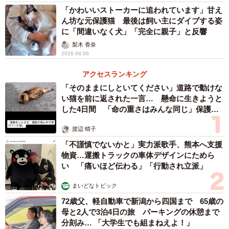
「かわいいストーカーに追われています」甘え
ん坊な元保護猫 最後は飼い主にダイブする姿
に「間違いなく犬」「完全に親子」と反響
梨木 香奈
2026.08.06
アクセスランキング
「そのままにしといてください」道路で動けな
い猫を前に返された一言… 懸命に生きようと
した4日間 「命の重さはみんな同じ」保護団
体代表の訴え
渡辺 晴子
「不謹慎でないかと」実力派歌手、熊本へ支援
物資…運搬トラックの車体デザインにためら
い 「痛いほど伝わる」「行動され立派」
まいどなトピック
72歳父、軽自動車で新潟から四国まで 65歳の
母と2人で3泊4日の旅 パーキングの休憩まで
分刻み… 「大学生でも組まねえよ！」