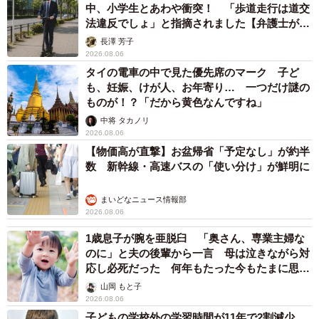
中、小学生とあわや衝突！ 「歩道走行は道交
法違反でしょ」と指摘されました【弁護士が解
説】
長澤 芳子
2026.08.06
タイの電車の中で見た優先席のマーク 子ど
も、妊娠、けが人、お年寄り… 一つだけ謎の
ものが！？「だから黄色なんですね」
中将 タカノリ
2026.08.06
【物価高が直撃】お盆帰省「予定なし」が約半
数 新幹線・高速バスの「使い分け」が鮮明に
まいどなニュース情報部
2026.08.06
1歳息子が腕を亜脱臼 「奥さん、専業主婦な
のに」と夫の後輩から一言 母は泣きながら対
応し必死だった 何年もたった今もたまに思い
出し…
山岡 もと子
2026.08.06
子どもの学校外の学習時間が11年で2割減少