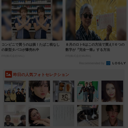
コンビニで買うのは損！たばこ税なし
８月のロト6はこの方法で買え!!６つの
の新型タバコが爆売れ中
数字が『完全一致』する方法
PR(株式会社HAL)
PR(株式会社MURA)
Recommended by
昨日の人気フォトセレクション