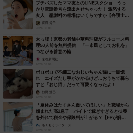
プチバズしたママ友とのLINEスクショ うっ
かり電話番号を流出させちゃった！ 激怒する
友人 慰謝料の相場はいくらですか【弁護士が
解説】
長澤 芳子
2026.08.08
太っ腹！京都の老舗中華料理店がフルコース料
理50人前を無料提供 「一市民としてお礼を」
つながる善意の輪
京都新聞社
2026.08.08
ボロボロで不細工なおじいちゃん猫に一目惚
れ エイズだし手がかかるけど…おうちで暮ら
すと「おじ猫」だって可愛くなったよ！
鶴野 浩己
2026.08.08
「夏休みはたくさん働いてほしい」と職場から
頼まれた高2息子 バイトで稼ぎすぎると扶養
を外れて税金や保険料が上がる？【FPが解
説】
もくもくライターズ
2026.08.08