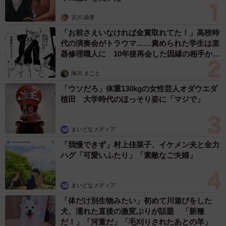
古川 諭香
「お前さえいなければ金賞取れてた！」高校時
代の演奏会がトラウマ……責められた学生は楽
器修理職人に 10年後再会した因縁の相手から
思わぬ申し出【漫画】
海川 まこと
「ウソだろ」体重130kgの女性芸人オダウエダ
植田 大学時代のほっそり姿に「マジで」
まいどなメディア
「我慢できず」村上佳菜子、イケメン夫と全力
ハグ「可愛いふたり」「素敵なご夫婦」
まいどなメディア
「体だけ別生物みたい」初めて川遊びをした
犬、濡れた直後の激変ぶりが話題 「新種
だ！」「河童だ」「毛刈りされたあとの羊」