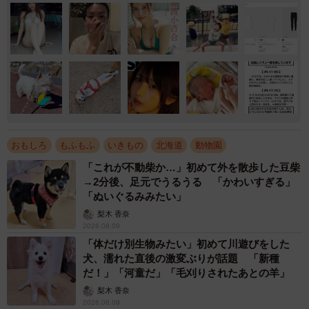
おもしろ
もふもふ
いきもの
北海道
動物園
「これが不動柴か…」初めて外を散歩した豆柴
→2分後、足元でうるうる 「かわいすぎる」
「ぬいぐるみみたい」
梨木 香奈
2026.08.09
「体だけ別生物みたい」初めて川遊びをした
犬、濡れた直後の激変ぶりが話題 「新種
だ！」「河童だ」「毛刈りされたあとの羊」
梨木 香奈
2026.08.09