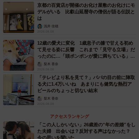
京都の百貨店が開催のお化け屋敷のお化けにモ
デルがいる 比叡山延暦寺の僧侶が語る伝説と
は
浅井 佳穂
2026.08.08
12歳の愛犬に変化 1歳息子の膝で甘える初め
て見せる姿に反響 これまで「見守る立場」だ
ったのに…「頭ポンポンが愛に満ちている」
「尊…」
梨木 香奈
2026.08.08
「テレビより私を見て？」パパの目の前に陣取
る犬に1.4万いいね あまりにも健気な熱烈ア
ピールのちょっと切ない結末
梨木 香奈
2026.08.08
アクセスランキング
「この人しかいない」26歳差の“年の差婚”をし
た夫婦 出会いは？反対する声はなかった？
今の思いを聞いた