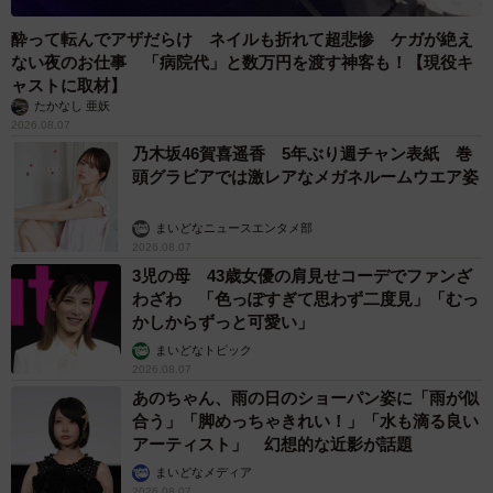
酔って転んでアザだらけ ネイルも折れて超悲惨 ケガが絶え
ない夜のお仕事 「病院代」と数万円を渡す神客も！【現役キ
ャストに取材】
たかなし 亜妖
2026.08.07
乃木坂46賀喜遥香 5年ぶり週チャン表紙 巻
頭グラビアでは激レアなメガネルームウエア姿
まいどなニュースエンタメ部
2026.08.07
3児の母 43歳女優の肩見せコーデでファンざ
わざわ 「色っぽすぎて思わず二度見」「むっ
かしからずっと可愛い」
まいどなトピック
2026.08.07
あのちゃん、雨の日のショーパン姿に「雨が似
合う」「脚めっちゃきれい！」「水も滴る良い
アーティスト」 幻想的な近影が話題
まいどなメディア
2026.08.07