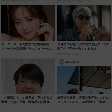
PR(合同会社デジタルファーム )
PR(合同会社デジタルファーム )
ガーターベルトで際立つ妖艶脚線美
８月のロト6はこの方法で買え!!６つの
フリーアナ森香澄がランジェリーモデ
数字が『完全一致』する方法
ルに ｢PE...
PR(株式会社MURA)
「一瞬誰かと…」彦摩呂、30キロ近く
紗栄子の長男 18歳のモデル、カジュ
減量した姿に反響 既製品の防護服が
アルコーデのおしゃれ近影が「両親の
着られると...
いいとこ取...