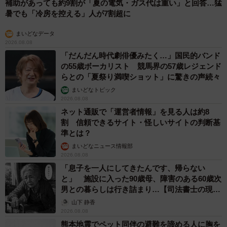
補助があっても約9割が「夏の電気・ガス代は重い」と回答…猛
暑でも「冷房を控える」人が7割超に
まいどなデータ
2026.08.08
「だんだん時代劇俳優みたく…」国民的バンド
の55歳ボーカリスト 競馬界の57歳レジェンド
らとの「夏祭り満喫ショット」に驚きの声続々
まいどなトピック
2026.08.08
ネット通販で「運営者情報」を見る人は約8
割 信頼できるサイト・怪しいサイトの判断基
準とは？
まいどなニュース情報部
2026.08.08
「息子を一人にしてきたんです、帰らない
と」 施設に入った90歳母、障害のある60歳次
男との暮らしは行き詰まり…【司法書士の現場
から】
山下 静香
2026.08.08
熊本地震でペット同伴の避難を諦める人に胸を