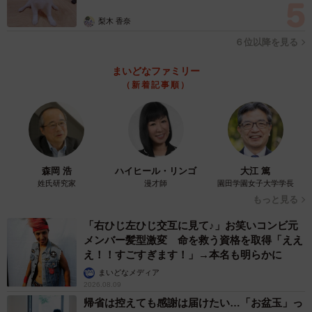
梨木 香奈
６位以降を見る
まいどなファミリー
（新着記事順）
森岡 浩
ハイヒール・リンゴ
大江 篤
姓氏研究家
漫才師
園田学園女子大学学長
もっと見る
「右ひじ左ひじ交互に見て♪」お笑いコンビ元
メンバー髪型激変 命を救う資格を取得「ええ
え！！すごすぎます！」→本名も明らかに
まいどなメディア
2026.08.09
帰省は控えても感謝は届けたい…「お盆玉」っ