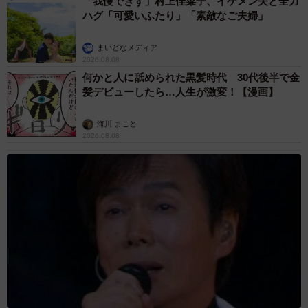
「我慢できず」村上佳菜子、イケメン夫と全力
ハグ「可愛いふたり」「素敵なご夫婦」
まいどなメディア
2026.08.08
何かと人に舐められた黒髪時代 30代後半で金
髪デビューしたら…人生が激変！【漫画】
海川 まこと
2026.08.08