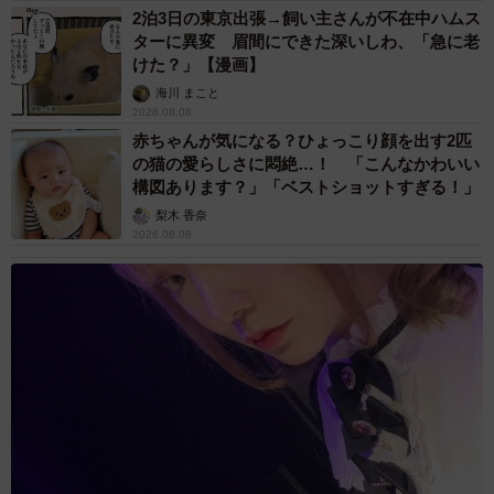
2泊3日の東京出張→飼い主さんが不在中ハムス
ターに異変 眉間にできた深いしわ、「急に老
けた？」【漫画】
海川 まこと
2026.08.08
赤ちゃんが気になる？ひょっこり顔を出す2匹
の猫の愛らしさに悶絶…！ 「こんなかわいい
構図あります？」「ベストショットすぎる！」
梨木 香奈
2026.08.08