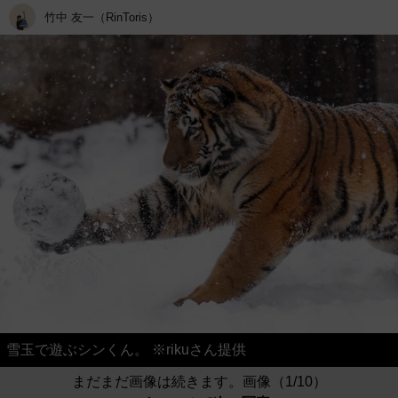
竹中 友一（RinToris）
雪玉で遊ぶシンくん。 ※rikuさん提供
まだまだ画像は続きます。画像（1/10）