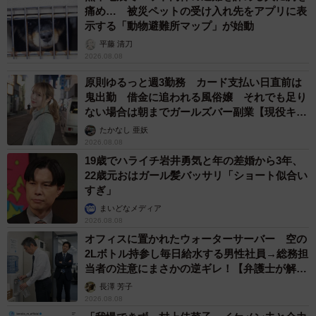
痛め… 被災ペットの受け入れ先をアプリに表
示する「動物避難所マップ」が始動
平藤 清刀
2026.08.08
原則ゆるっと週3勤務 カード支払い日直前は
鬼出勤 借金に追われる風俗嬢 それでも足り
ない場合は朝までガールズバー副業【現役キャ
ストに取材】
たかなし 亜妖
2026.08.08
19歳でハライチ岩井勇気と年の差婚から3年、
22歳元おはガール髪バッサリ「ショート似合い
すぎ」
まいどなメディア
2026.08.08
オフィスに置かれたウォーターサーバー 空の
2Lボトル持参し毎日給水する男性社員→総務担
当者の注意にまさかの逆ギレ！【弁護士が解
説】
長澤 芳子
2026.08.08