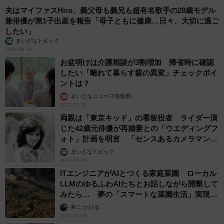
夫はマイファスHiro、義父母も義兄も超有名歌手の28歳モデル
兼俳優が第1子出産を報告「母子ともに健康…日々、大切に過ご
したい」
まいどなトピック
2026.08.08
お盆明けは介護相談が3割増加 帰省時に確認
したい「離れて暮らす親の異変」チェックポイ
ントは？
まいどなニュース情報部
2026.08.08
両親は「東京キッド」の看板役者 ライダー演
じた42歳元俳優が再婚妻との「ウエディングフ
ォト」計画を明言 「センスあるカメラマン求
む」
まいどなトピック
2026.08.08
ITエンジニアがAIとつくる家庭菜園 ローカル
LLMのゆるふわAIたちとお話しながら開墾して
みたら… 夢の「スマートな菜園生活」実現な
るか
井二 かける
2026.08.08