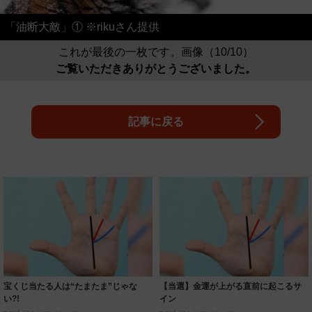
「油断大敵」① ※rikuさん提供
これが最後の一枚です。画像（10/10）
ご覧いただきありがとうございました。
記事に戻る
宝くじ当たる人は“たまたま”じゃな
【当選】金運が上がる直前に起こるサ
い?!
イン