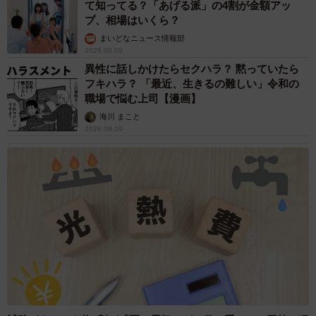
て知ってる？「あげる派」の4割が金額アッ
プ、相場はいくら？
まいどなニュース情報部
2026.08.09
異性に話しかけたらセクハラ？ 黙っていたら
フキハラ？ 「最近、生きるの難しい」令和の
職場で悩む上司【漫画】
海川 まこと
2026.08.09