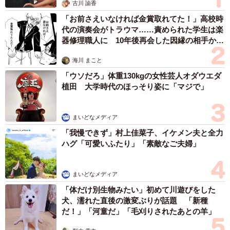
古川 諭香
「お前さえいなければ金賞取れてた！」高校時
代の演奏会がトラウマ……責められた学生は楽
器修理職人に 10年後再会した因縁の相手から
思わぬ申し出【漫画】
海川 まこと
「ウソだろ」体重130kgの女性芸人オダウエダ
植田 大学時代のほっそり姿に「マジで」
まいどなメディア
「我慢できず」村上佳菜子、イケメン夫と全力
ハグ「可愛いふたり」「素敵なご夫婦」
まいどなメディア
「体だけ別生物みたい」初めて川遊びをした
犬、濡れた直後の激変ぶりが話題 「新種
だ！」「河童だ」「毛刈りされたあとの羊」