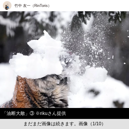
竹中 友一（RinToris）
「油断大敵」③ ※rikuさん提供
まだまだ画像は続きます。画像（1/10）