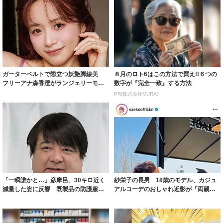
ガーターベルトで際立つ妖艶脚線美
８月のロト6はこの方法で買え!!６つの
フリーアナ森香澄がランジェリーモデ
数字が『完全一致』する方法
ルに ｢PE...
PR(株式会社MURA)
「一瞬誰かと…」彦摩呂、30キロ近く
紗栄子の長男 18歳のモデル、カジュ
減量した姿に反響 既製品の防護服が
アルコーデのおしゃれ近影が「両親の
着られると...
いいとこ取...