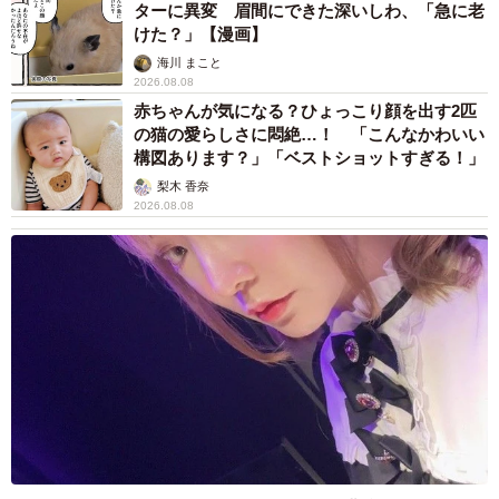
ターに異変 眉間にできた深いしわ、「急に老
けた？」【漫画】
海川 まこと
2026.08.08
赤ちゃんが気になる？ひょっこり顔を出す2匹
の猫の愛らしさに悶絶…！ 「こんなかわいい
構図あります？」「ベストショットすぎる！」
梨木 香奈
2026.08.08