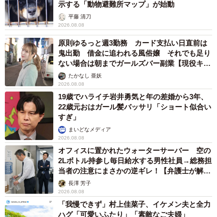
示する「動物避難所マップ」が始動
平藤 清刀
2026.08.08
原則ゆるっと週3勤務 カード支払い日直前は
鬼出勤 借金に追われる風俗嬢 それでも足り
ない場合は朝までガールズバー副業【現役キャ
ストに取材】
たかなし 亜妖
2026.08.08
19歳でハライチ岩井勇気と年の差婚から3年、
22歳元おはガール髪バッサリ「ショート似合い
すぎ」
まいどなメディア
2026.08.08
オフィスに置かれたウォーターサーバー 空の
2Lボトル持参し毎日給水する男性社員→総務担
当者の注意にまさかの逆ギレ！【弁護士が解
説】
長澤 芳子
2026.08.08
「我慢できず」村上佳菜子、イケメン夫と全力
ハグ「可愛いふたり」「素敵なご夫婦」