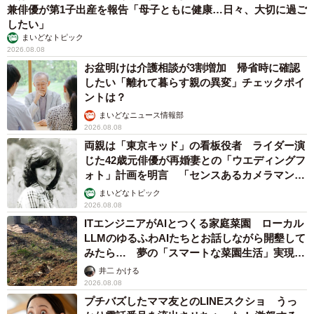
兼俳優が第1子出産を報告「母子ともに健康…日々、大切に過ご
したい」
まいどなトピック
2026.08.08
お盆明けは介護相談が3割増加 帰省時に確認
したい「離れて暮らす親の異変」チェックポイ
ントは？
まいどなニュース情報部
2026.08.08
両親は「東京キッド」の看板役者 ライダー演
じた42歳元俳優が再婚妻との「ウエディングフ
ォト」計画を明言 「センスあるカメラマン求
む」
まいどなトピック
2026.08.08
ITエンジニアがAIとつくる家庭菜園 ローカル
LLMのゆるふわAIたちとお話しながら開墾して
みたら… 夢の「スマートな菜園生活」実現な
るか
井二 かける
2026.08.08
プチバズしたママ友とのLINEスクショ うっ