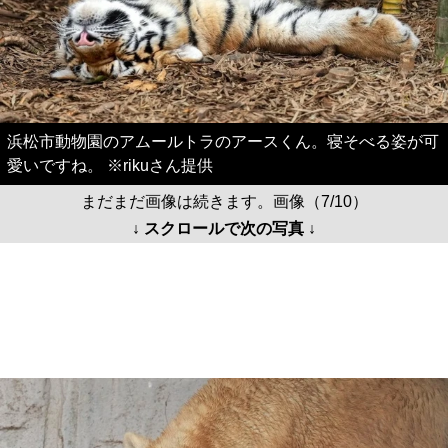
浜松市動物園のアムールトラのアースくん。寝そべる姿が可
愛いですね。 ※rikuさん提供
まだまだ画像は続きます。画像（7/10）
↓ スクロールで次の写真 ↓