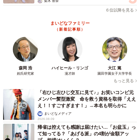
梨木 香奈
６位以降を見る
まいどなファミリー
（新着記事順）
森岡 浩
ハイヒール・リンゴ
大江 篤
姓氏研究家
漫才師
園田学園女子大学学長
もっと見る
「右ひじ左ひじ交互に見て♪」お笑いコンビ元
メンバー髪型激変 命を救う資格を取得「ええ
え！！すごすぎます！」→本名も明らかに
まいどなメディア
2026.08.09
帰省は控えても感謝は届けたい…「お盆玉」っ
て知ってる？「あげる派」の4割が金額アッ