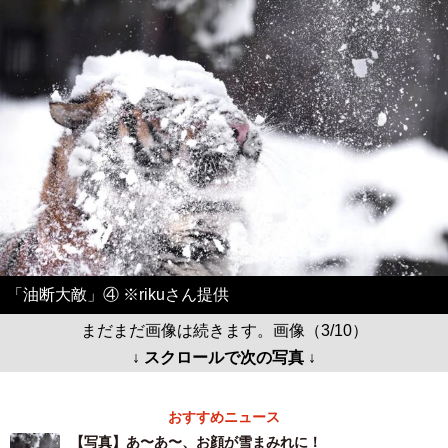
「油断大敵」④ ※rikuさん提供
まだまだ画像は続きます。画像（3/10）
↓ スクロールで次の写真 ↓
おすすめニュース
【写真】あ〜あ〜、お顔が雪まみれに！