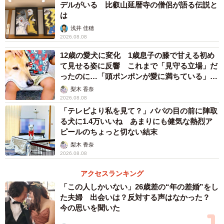
デルがいる 比叡山延暦寺の僧侶が語る伝説と
は
浅井 佳穂
2026.08.08
12歳の愛犬に変化 1歳息子の膝で甘える初め
て見せる姿に反響 これまで「見守る立場」だ
ったのに…「頭ポンポンが愛に満ちている」
「尊…」
梨木 香奈
2026.08.08
「テレビより私を見て？」パパの目の前に陣取
る犬に1.4万いいね あまりにも健気な熱烈ア
ピールのちょっと切ない結末
梨木 香奈
2026.08.08
アクセスランキング
「この人しかいない」26歳差の“年の差婚”をし
た夫婦 出会いは？反対する声はなかった？
今の思いを聞いた