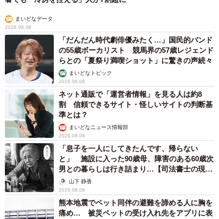
まいどなデータ
2026.08.08
「だんだん時代劇俳優みたく…」国民的バンド
の55歳ボーカリスト 競馬界の57歳レジェンド
らとの「夏祭り満喫ショット」に驚きの声続々
まいどなトピック
2026.08.08
ネット通販で「運営者情報」を見る人は約8
割 信頼できるサイト・怪しいサイトの判断基
準とは？
まいどなニュース情報部
2026.08.08
「息子を一人にしてきたんです、帰らない
と」 施設に入った90歳母、障害のある60歳次
男との暮らしは行き詰まり…【司法書士の現場
から】
山下 静香
2026.08.08
熊本地震でペット同伴の避難を諦める人に胸を
痛め… 被災ペットの受け入れ先をアプリに表