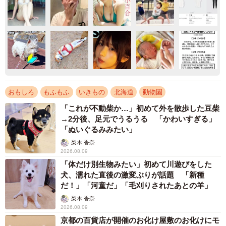
おもしろ
もふもふ
いきもの
北海道
動物園
「これが不動柴か…」初めて外を散歩した豆柴
→2分後、足元でうるうる 「かわいすぎる」
「ぬいぐるみみたい」
梨木 香奈
2026.08.09
「体だけ別生物みたい」初めて川遊びをした
犬、濡れた直後の激変ぶりが話題 「新種
だ！」「河童だ」「毛刈りされたあとの羊」
梨木 香奈
2026.08.09
京都の百貨店が開催のお化け屋敷のお化けにモ