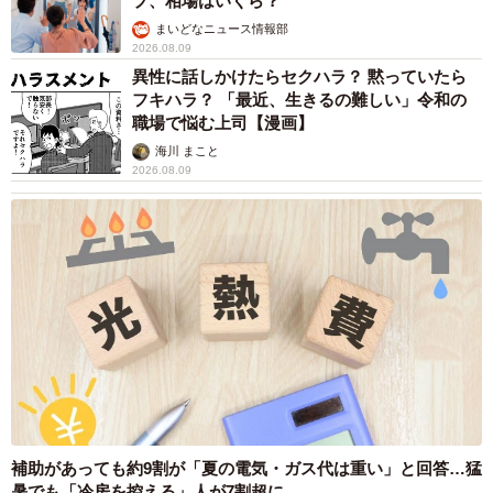
プ、相場はいくら？
まいどなニュース情報部
2026.08.09
異性に話しかけたらセクハラ？ 黙っていたら
フキハラ？ 「最近、生きるの難しい」令和の
職場で悩む上司【漫画】
海川 まこと
2026.08.09
補助があっても約9割が「夏の電気・ガス代は重い」と回答…猛
暑でも「冷房を控える」人が7割超に