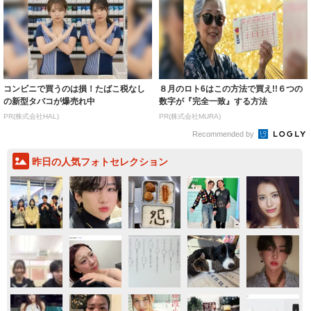
コンビニで買うのは損！たばこ税なし
８月のロト6はこの方法で買え!!６つの
の新型タバコが爆売れ中
数字が『完全一致』する方法
PR(株式会社HAL)
PR(株式会社MURA)
Recommended by
昨日の人気フォトセレクション