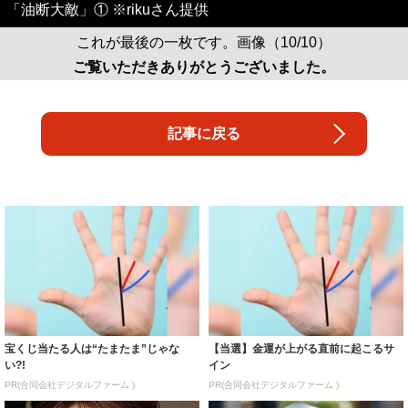
「油断大敵」① ※rikuさん提供
これが最後の一枚です。画像（10/10）
ご覧いただきありがとうございました。
記事に戻る
宝くじ当たる人は“たまたま”じゃな
【当選】金運が上がる直前に起こるサ
い?!
イン
PR(合同会社デジタルファーム )
PR(合同会社デジタルファーム )