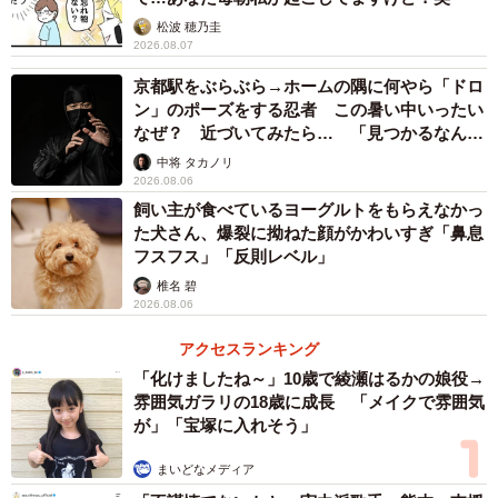
ぷらいむ：近年では他の趣味に比べて軽んじられていると
松波 穂乃圭
思うことは無くなりました。常識の範囲内で楽しむ限り
2026.08.07
は、他の趣味と同じような扱いを受けているように感じま
京都駅をぶらぶら→ホームの隅に何やら「ドロ
す。関連ツイートにも書きましたが、5年前にe-sportsの開
ン」のポーズをする忍者 この暑い中いったい
拓をしていた時はゲームというだけで冷たい目を向けられ
なぜ？ 近づいてみたら… 「見つかるなんて
未熟」
ることもありました。その時代に比べれば関係者のご尽力
中将 タカノリ
2026.08.06
もあり堂々と「趣味はゲームです」と言える時代になりま
飼い主が食べているヨーグルトをもらえなかっ
した。ありがたいことだと思っています。
た犬さん、爆裂に拗ねた顔がかわいすぎ「鼻息
フスフス」「反則レベル」
－－ぷらいむさんにとってゲームとはどのような存在でし
椎名 碧
2026.08.06
ょうか？
アクセスランキング
ぷらいむ：私の中で明確な答えがでております。それは
「化けましたね～」10歳で綾瀬はるかの娘役→
「ゲームとは求めたものを返してくれるもの」だというこ
雰囲気ガラリの18歳に成長 「メイクで雰囲気
が」「宝塚に入れそう」
とです。
まいどなメディア
疲れた心をリフレッシュするためにゲームをすればリフレ