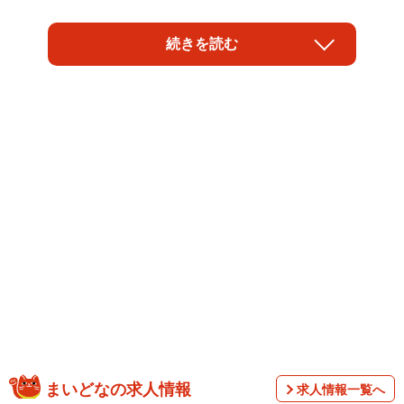
きっかけになったのは
続きを読む
「年配の人に『ゲームなんてやって何になるの？将来何の
役に立つの？』って聞かれた時に『おいしいもの食べると
きにこれ将来何になるんだろうって食べます？』って聞い
たら『いや、それは楽しい体験して元気になって明日も頑
張ろうって気になるからでしょ』って返ってきたから『そ
れです』って答えた」
まいどなの求人情報
求人情報一覧へ