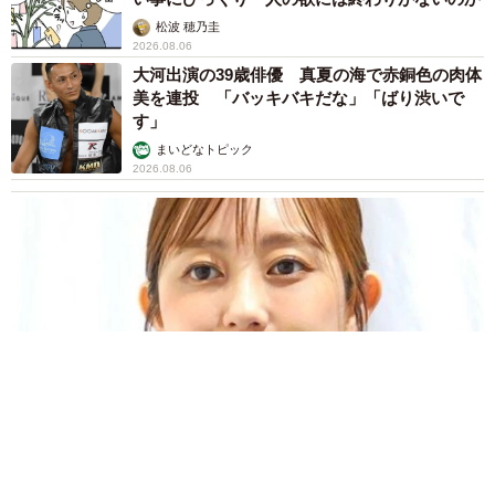
松波 穂乃圭
2026.08.06
大河出演の39歳俳優 真夏の海で赤銅色の肉体
美を連投 「バッキバキだな」「ばり渋いで
す」
まいどなトピック
2026.08.06
「人生こそがバラエティー」 マレーシア移住を報告した菊地亜
美 子どもの教育考え「小学校へ入学するこのタイミングで挑