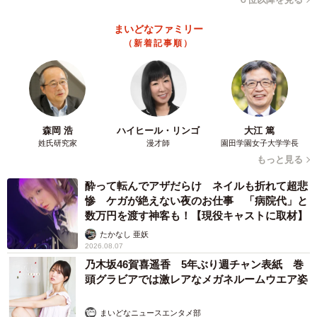
しい楽しみを見つけられる。そのことを知った時からゲー
ムは楽しもうとしなければ楽しくないと思いそういう姿勢
まいどなファミリー
（新着記事順）
でゲームとは向かい合っています。
－－これまでのSNSの反響へのご感想をお聞かせくださ
い。
森岡 浩
ハイヒール・リンゴ
大江 篤
ぷらいむ：これは私が四国でゲームイベントを開催してい
姓氏研究家
漫才師
園田学園女子大学学長
く中で体験したことを書いただけで、こんなにも沢山のい
もっと見る
いねやリツイートを頂けるとは思っていませんでした。驚
酔って転んでアザだらけ ネイルも折れて超悲
きの中で「ひょっとしてみんな言われたことあるのかな」
惨 ケガが絶えない夜のお仕事 「病院代」と
数万円を渡す神客も！【現役キャストに取材】
とも思いました。それほど共感して頂けたのなら嬉しいで
たかなし 亜妖
す。
2026.08.07
乃木坂46賀喜遥香 5年ぶり週チャン表紙 巻
実際に「ゲームが何の役に立つの？」と言われた時、それ
頭グラビアでは激レアなメガネルームウエア姿
を私みたいに言い返す必要はないと思います。私はe-sports
まいどなニュースエンタメ部
開拓時代に周りの理解を得る必要があったので、短くわか