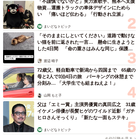
「不謹慎でないかと」実力派歌手、熊本へ支援
ッシュさせてくれる、自分を高めるためにゲームをやれば
物資…運搬トラックの車体デザインにためら
い 「痛いほど伝わる」「行動され立派」
自分を高めてくれる、力を誇示する道具に使えばそれがで
きる、現実から逃げるために使えば逃げ道を作ってくれ
まいどなトピック
る…良くも悪くもそういうものだと思っています。だから
「そのままにしといてください」道路で動けな
こそゲームに向かい合う姿勢は大事だと私自身は常々感じ
い猫を前に返された一言… 懸命に生きようと
した4日間 「命の重さはみんな同じ」保護団
ております。
体代表の訴え
渡辺 晴子
私自身はゲームを楽しむためにゲームをしています。表現
72歳父、軽自動車で新潟から四国まで 65歳の
が少し難しいですが、新しく出たゲームは何も考えなくて
母と2人で3泊4日の旅 パーキングの休憩まで
も自分を楽しませてくれます。ですが暫くするとゲームが
分刻み… 「大学生でも組まねえよ！」
自分を楽しませてくれる時期を過ぎてつまらなく感じるよ
山岡 もと子
うになります。これが所謂「飽き」というものです。そこ
父は「エミー賞」主演男優賞の真田広之 31歳
から先は自分がゲームを楽しもうとしないと何も楽しくな
イケメン俳優が長髪ヒゲのワイルド近影「ガチ
いんです。
ヒロさんそっくり」「新たな一面もステキ」
まいどなトピック
逆に自分からそのゲームを楽しむ努力をすれば何度でも新
６位以降を見る