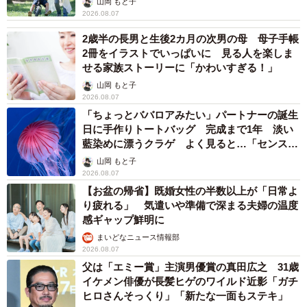
山岡 もと子
なお、ぷらいむさんは自らゲームへの姿勢を反映した
2026.08.07
YouTubeチャンネル「ぷらいむの格ゲー挑戦状」を運営し
2歳半の長男と生後2カ月の次男の母 母子手帳
ている。なおさんの考えに共鳴する方はぜひチェックして
2冊をイラストでいっぱいに 見る人を楽しま
せる家族ストーリーに「かわいすぎる！」
いただきたい。
山岡 もと子
2026.08.07
ぷらいむさん関連情報
「ちょっとババロアみたい」パートナーの誕生
Twitterアカウント：
https://twitter.com/SF4prime
日に手作りトートバッグ 完成まで1年 淡い
藍染めに漂うクラゲ よく見ると…「センスす
YouTubeチャンネル「ぷらいむの格ゲー挑戦状」：
ごい」
山岡 もと子
https://www.youtube.com/user/primebig
2026.08.07
【お盆の帰省】既婚女性の半数以上が「日常よ
り疲れる」 気遣いや準備で深まる夫婦の温度
感ギャップ鮮明に
まいどなニュース情報部
2026.08.07
父は「エミー賞」主演男優賞の真田広之 31歳
イケメン俳優が長髪ヒゲのワイルド近影「ガチ
ヒロさんそっくり」「新たな一面もステキ」