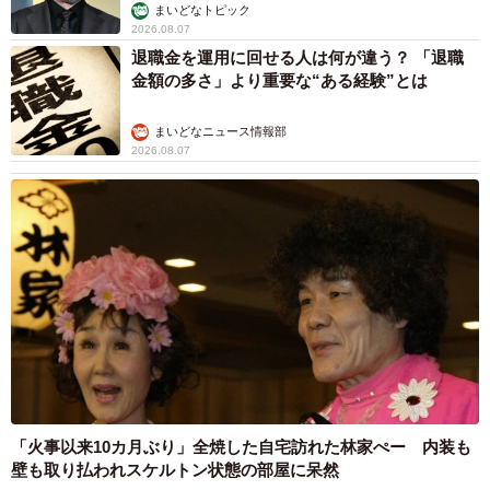
まいどなトピック
2026.08.07
退職金を運用に回せる人は何が違う？ 「退職
金額の多さ」より重要な“ある経験”とは
まいどなニュース情報部
2026.08.07
「火事以来10カ月ぶり」全焼した自宅訪れた林家ぺー 内装も
壁も取り払われスケルトン状態の部屋に呆然