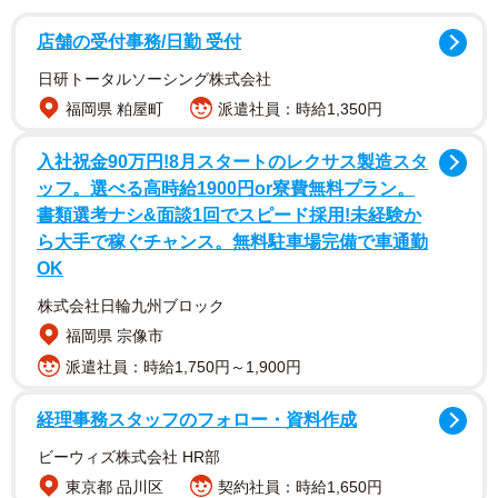
店舗の受付事務/日勤 受付
日研トータルソーシング株式会社
福岡県 粕屋町
派遣社員：時給1,350円
というゲーマーの
ぷらいむ
さん（@SF4prime）の投稿。
入社祝金90万円!8月スタートのレクサス製造スタ
年配の人に「ゲームなんてやって何になるの？将来何の役
ッフ。選べる高時給1900円or寮費無料プラン。
に立つの？」って聞かれた時に『おいしいもの食べるとき
書類選考ナシ&面談1回でスピード採用!未経験か
にこれ将来何になるんだろうって食べます？』って聞いた
ら大手で稼ぐチャンス。無料駐車場完備で車通勤
OK
ら「いや、それは楽しい体験して元気になって明日も頑張
ろうって気になるからでしょ」って返ってきたから「それ
株式会社日輪九州ブロック
です」って答えた
福岡県 宗像市
派遣社員：時給1,750円～1,900円
— ぷらいむ (@SF4prime)
December 14, 2021
経理事務スタッフのフォロー・資料作成
e-sportsが世界的な盛り上がりを見せ、ゲームは立派な趣味
ビーウィズ株式会社 HR部
として市民権を得た感のある現代だが、年配の人の中には
東京都 品川区
契約社員：時給1,650円
いまだにゲームを"子どもの慰み事"のようにとらえる人も多