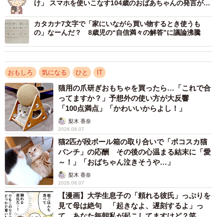
け」 スマホを使いこなす104歳のおばあちゃんの発言が話
題に
ぷらいむさんにお話をうかがってみた。
カタカナ7文字で「家にいながら買い物するとき使うも
の」なーんだ？ 8歳児の“自信満々の解答”に議論沸騰
おもしろ
気になる
ひと
IT
猫用の爪研ぎおもちゃを買ったら…「これで合
ってますか？」予想外の使い方が大反響
「100点満点」「かわいいからよし！」
梨木 香奈
2026.08.07
2/2
猫2匹が段ボール箱の取り合いで「ポコスカ猫
パンチ」の応酬 その後の心温まる結末に「愛
話題になったぷらいむさんの投稿
～！」「おばちゃん泣きそうや…」
梨木 香奈
－－「ゲームが他の趣味や行為より軽んじられている」と
2026.08.07
思うことは多いのでしょうか？
【漫画】大学生息子の「頼れる彼氏」っぷりを
見て母は絶句 「起きなよ、遅刻するよ」っ
て…あなた毎朝私が起こしてますけど？笑