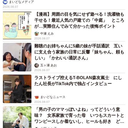
まいどなメディア
2026.08.07
【漫画】周囲の目を気にせず遊べる！洗濯物も
干せる！最近人気の戸建ての「中庭」 ところ
が…実際住んでみて分かった後悔ポイント
中瀬 えみ
2026.08.07
カッコいいゲーマーとダサいゲーマー
難聴のお姉ちゃんに5歳の妹が手話通訳 互い
に支え合う家族の日常に反響「妹ちゃん、頼も
あの時の活動は無駄じゃなかったのかなと少しだけ思える
しい」「かわいい通訳さん」
ようになりました。
五ヶ瀬 あお
2026.08.07
ラストライブ控えるT-BOLAN森友嵐士 にし
◇ ◇
たん社長がTikTok内で独占インタビュー
登場当時から絶大な人気を博したアーケードゲームやテレ
まいどなニュース
2026.08.07
ビゲームだが、それが社会的にまっとうな趣味として地位
「男の子のママっぽいよね」ってどういう意
を確立するまでになお数十年を要したというのは人間の意
味？ 女系家族で育った母 いつもスカートと
識のあり方を考える上で興味深い。
ワンピースしか着ないし、ヒールも好き どの
へんが…