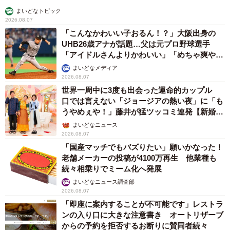
まいどなトピック
2026.08.07
「こんなかわいい子おるん！？」大阪出身の
UHB26歳アナが話題…父は元プロ野球選手
「アイドルさんよりかわいい」「めちゃ爽や
か」
まいどなメディア
2026.08.07
世界一周中に3度も出会った運命的カップル
口では言えない「ジョージアの熱い夜」に「も
うやめぇや！」藤井が猛ツッコミ連発【新婚さ
ん】
まいどなニュース
2026.08.07
「国産マッチでもバズりたい」願いかなった！
老舗メーカーの投稿が4100万再生 他業種も
続々相乗りでミーム化へ発展
まいどなニュース調査部
2026.08.07
「即座に案内することが不可能です」レストラ
ンの入り口に大きな注意書き オートリザーブ
からの予約を拒否するお断りに賛同者続々