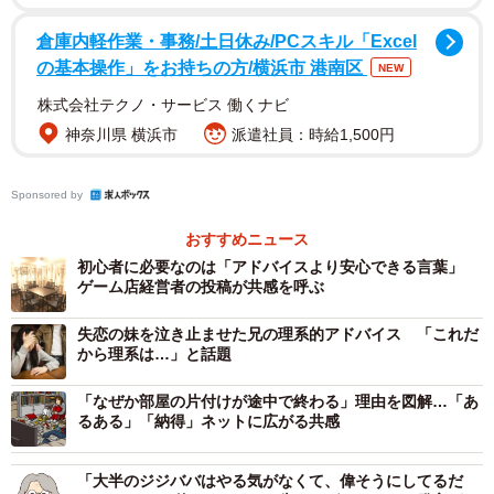
い。ぷらいむさんの投稿に対し、SNSユーザー達からは
倉庫内軽作業・事務/土日休み/PCスキル「Excel
の基本操作」をお持ちの方/横浜市 港南区
NEW
「私もゲームたのしくて毎日生きるのがたのしいです(*
株式会社テクノ・サービス 働くナビ
´▽`*)ノーゲームノーライフ」
神奈川県 横浜市
派遣社員：時給1,500円
「なんでも無駄って考える人の思考が
Sponsored by
無駄なんだと思います笑」
おすすめニュース
「似たようなこと言われた経験がありますが、『◯◯さん
初心者に必要なのは「アドバイスより安心できる言葉」
ゲーム店経営者の投稿が共感を呼ぶ
も将棋好きじゃないすか』って言ったらわかってもらえま
した」
失恋の妹を泣き止ませた兄の理系的アドバイス 「これだ
から理系は…」と話題
「趣を味わうと書いて趣味だからな
「なぜか部屋の片付けが途中で終わる」理由を図解…「あ
趣味は心の食事よ」
るある」「納得」ネットに広がる共感
など数々のコメントが寄せられている。
「大半のジジババはやる気がなくて、偉そうにしてるだ