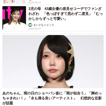
2026.08.07
りやすい表現で、特に否定するつもりで聞いてくる人に対
3児の母 43歳女優の肩見せコーデでファンざ
して自分の考えを伝える方法が必要だったのです。もちろ
わざわ 「色っぽすぎて思わず二度見」「むっ
かしからずっと可愛い」
んそれを話したときにも「へぇ、そんなもんかねぇ」とい
まいどなトピック
うような納得してないような返事でしたが、聞かれた時は
2026.08.07
こう返事するというのを事前に決めていたことでもありま
す。
私自身はe-sports業界から身を引いてもう二年になるのです
が、今回のツイートで自分の活動を思い返せましたし、先
日は有名プレイヤーさんが動画で当時の私の活動のこと話
してくださりました。
あのちゃん、雨の日のショーパン姿に「雨が似合う」「脚めっ
ちゃきれい！」「水も滴る良いアーティスト」 幻想的な近影
が話題