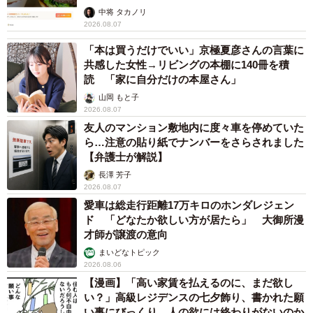
中将 タカノリ
2026.08.07
「本は買うだけでいい」京極夏彦さんの言葉に
共感した女性→リビングの本棚に140冊を積
読 「家に自分だけの本屋さん」
山岡 もと子
2026.08.07
友人のマンション敷地内に度々車を停めていた
ら…注意の貼り紙でナンバーをさらされました
【弁護士が解説】
長澤 芳子
2026.08.07
愛車は総走行距離17万キロのホンダレジェン
ド 「どなたか欲しい方が居たら」 大御所漫
才師が譲渡の意向
まいどなトピック
2026.08.06
【漫画】「高い家賃を払えるのに、まだ欲し
い？」高級レジデンスの七夕飾り、書かれた願
い事にびっくり 人の欲には終わりがないのか