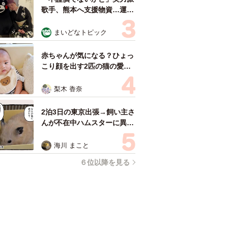
歌手、熊本へ支援物資…運搬
トラックの車体デザインにた
めらい 「痛いほど伝わる」
まいどなトピック
「行動され立派」
赤ちゃんが気になる？ひょっ
こり顔を出す2匹の猫の愛ら
しさに悶絶…！ 「こんなか
わいい構図あります？」「ベ
梨木 香奈
ストショットすぎる！」
2泊3日の東京出張→飼い主さ
んが不在中ハムスターに異
変 眉間にできた深いしわ、
「急に老けた？」【漫画】
海川 まこと
６位以降を見る