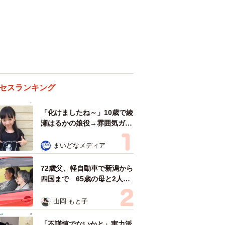
セスランキング
「化けましたね～」10歳で綾
瀬はるかの娘役→雰囲気ガラ
リの18歳に成長 「メイクで
雰囲気が」「宝塚に入れそ
まいどなメディア
う」
72歳父、軽自動車で新潟から
四国まで 65歳の母と2人で
3泊4日の旅 パーキングの休
憩まで分刻み… 「大学生で
山岡 もと子
も組まねえよ！」
「不謹慎でないかと」実力派