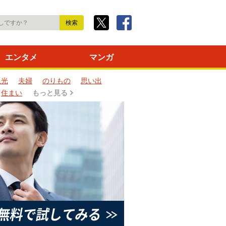
エンタメ
マンガ
観光
夫婦
のりもの
思い出
住まい
もっと見る