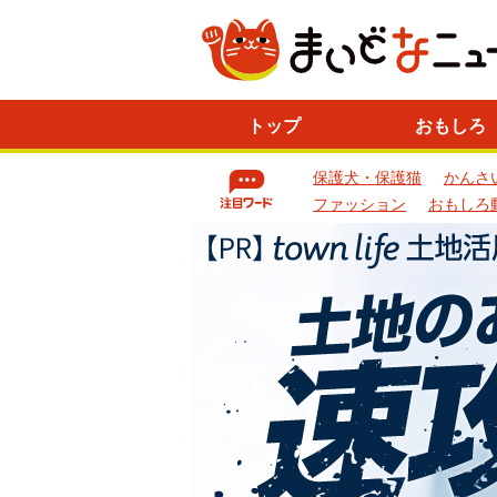
ニ
トップ
おもしろ
ュ
ー
保護犬・保護猫
かんさ
ス
一
ファッション
おもしろ
覧