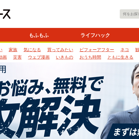
もふもふ
ライフハック
い
家族
気になる
買ってみたい
ビフォーアフター
ネコ
動画
災害
ウェブ漫画
いきもの
おうち時間
ともに生きる