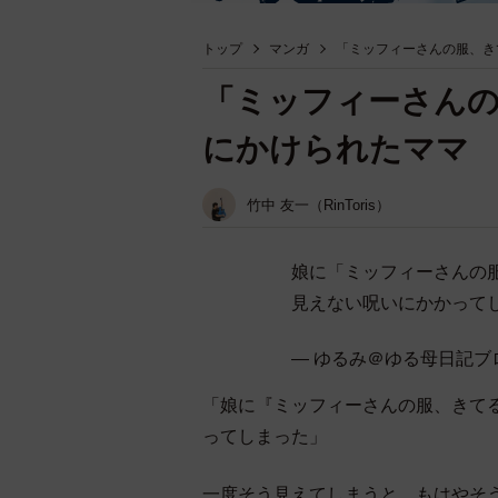
トップ
マンガ
「ミッフィーさんの服、き
「ミッフィーさん
にかけられたママ 
竹中 友一（RinToris）
娘に「ミッフィーさんの
見えない呪いにかかって
— ゆるみ＠ゆる母日記ブログ (
「娘に『ミッフィーさんの服、きて
ってしまった」
一度そう見えてしまうと、もはやそ