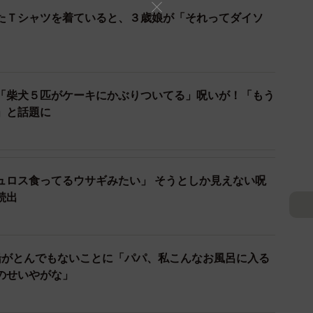
たＴシャツを着ていると、３歳娘が「それってダイソ
ってしまったという人の声が続出。
）
(((ToT)†~~~ 悪霊退散!!!」
！」
「柴犬５匹がケーキにかぶりついてる」呪いが！「もう
・×・）」
」と話題に
しか見えないですわ」
）
の子も間髪入れずに『あっ！ミッフィー！』って言って
ュロス食ってるウサギみたい」 そうとしか見えない呪
続出
す。また、ほかの「呪い」にかかったという人もいまし
）
白石に見えてしまう…」
船がとんでもないことに「パパ、私こんなお風呂に入る
のせいやがな」
付けたら仮面ライダーみたいになる的なやつですね」
体にみえるやつや」