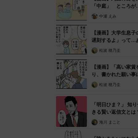
「中庭」 ところが
中瀬 えみ
【漫画】大学生息子
遅刻するよ」って…
松波 穂乃圭
【漫画】「高い家賃
手足に見えるカーネルサンダースの
り、書かれた願い事
筆者はこれまでにも、
『ケーキにか
松波 穂乃圭
いチュロスを食べているウサギに見
イトで紹介しました。今回のミッフ
「明日ひま？」 知
きる賢い返信文とは
ゆるゆるみさんに聞きました。
海川 まこと
――娘さんの発想、とても素敵です