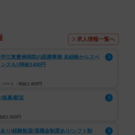
報
求人情報一覧へ
大学江東豊洲病院の医療事務 未経験からスペ
スも!/時給1400円
パート：時給1,400円
1/9
/急募/駅近
イラストですが… ※ゆるゆるみさん提供
給1,650円
したイラスト。ゆるゆるみさんによると、１００円ショ
日本地図に描かれていたものだそうです。
あり/経験歓迎/退職金制度あり/シフト制