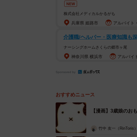
NEW
とてもかわいいイラストですが、ゆ
株式会社メディカルかるがも
兵庫県 姫路市
アルバイト・
介護職/ヘルパー・医療知識も
ナーシングホームさくらの郷市ヶ尾
神奈川県 横浜市
アルバイト
Sponsored by
たしかにミッフィーに見
おすすめニュース
たぬきの胴体の部分に描かれている
ィーに見えたもよう。
【漫画】3歳娘のお
すごい発想力。さらに、娘さんから
竹中 友一（RinToris
見えなくなってしまいました。