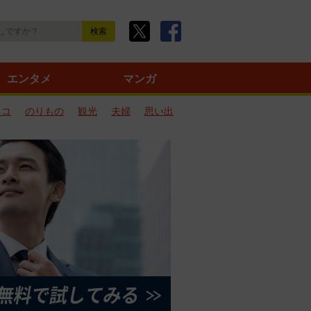
エンタメ
マンガ
ネコ
のりもの
観光
夫婦
思い出