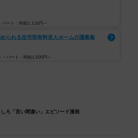
るゆるみさんの娘さんはその一部に注目しました。
パート：時給1,116円～
深められる住宅型有料老人ホーム介護募集
・パート：時給1,500円～
2/9
えます！ ※ゆるゆるみさん提供 (一部抜粋)
「・」「×」の模様が、うさぎのキャラクター・ミッフ
もしろ「言い間違い」エピソード漫画
そのように言われたゆるゆるみさんも、もうそうとしか
）