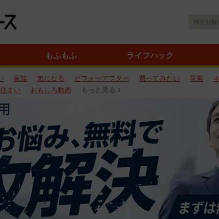
もふもふ
ライフハック
い
家族
気になる
ビフォーアフター
買ってみたい
災害
住まい
おもしろ動画
もっと見る