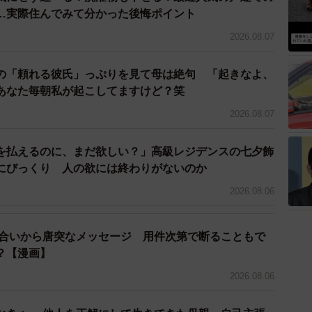
…実際住んでみて分かった後悔ポイント
2026.08.07
の「頼れる彼氏」っぷりを見て母は絶句 「起きなよ、
あなた毎朝私が起こしてますけど？笑
2026.08.07
3/9
を払えるのに、まだ欲しい？」高級レジデンスの七夕飾
リボンは、以前にも当ニュースで紹介しました。 ※筆者撮影
にびっくり 人の欲には終わりがないのか
ぶりついている犬のように見えるマンホール』
、
『長
2026.08.06
える壁の配管』
というような「呪い」について、当サ
ィーは、まさにそんな「呪い」の好例ですね。
り合いから唐突なメッセージ 用件次第で断ることもで
？【漫画】
2026.08.06
ね！娘さんはミッフィーが好きなのですか？