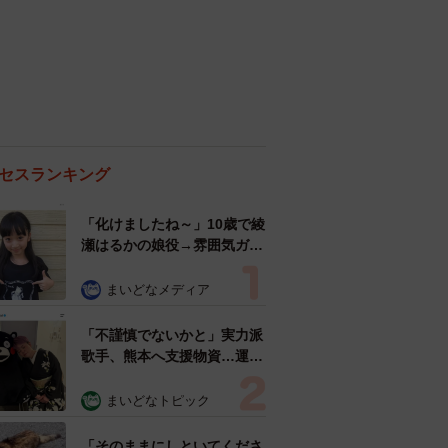
セスランキング
「化けましたね～」10歳で綾
瀬はるかの娘役→雰囲気ガラ
リの18歳に成長 「メイクで
雰囲気が」「宝塚に入れそ
まいどなメディア
う」
「不謹慎でないかと」実力派
歌手、熊本へ支援物資…運搬
トラックの車体デザインにた
めらい 「痛いほど伝わる」
まいどなトピック
「行動され立派」
「そのままにしといてくださ