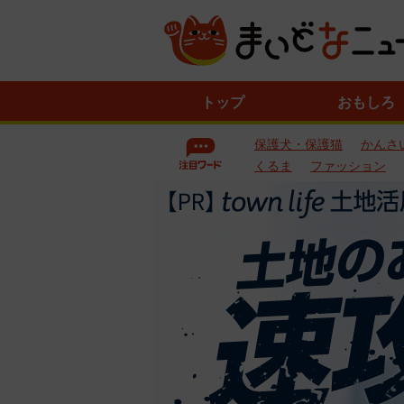
ニ
トップ
おもしろ
ュ
ー
保護犬・保護猫
かんさ
ス
一
くるま
ファッション
覧