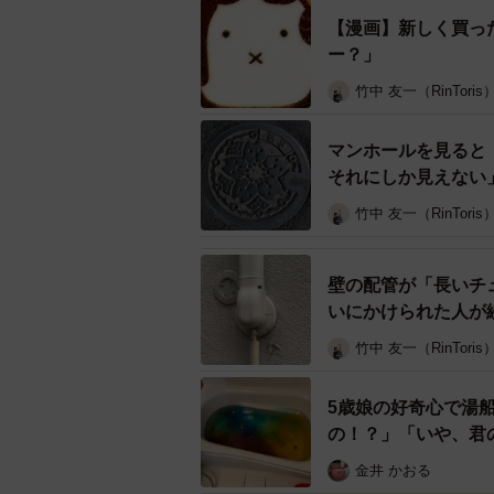
【漫画】新しく買っ
リプ欄でも、同様の「呪い」にかか
ー？」
竹中 友一（RinToris
「本当だ(*≧▽≦)私も呪いにかかっちゃった(
「あぁ…もう、そうとしか見えない
マンホールを見ると
「確かにミッフィーに見えますね（
それにしか見えない
「確かにミッフィー好きのタヌキに
竹中 友一（RinToris
「今画面をたまたま覗き込んだうち
ました」
壁の配管が「長いチ
いにかけられた人が
といったコメントが寄せられていま
た。
竹中 友一（RinToris
「私には何故かゴールデンカムイの
5歳娘の好奇心で湯
の！？」「いや、君
「昼という漢字を丸で囲って触覚を
「カーネルサンダースのリボンが身
金井 かおる