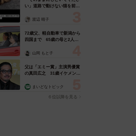
い」道路で動けない猫を前に
返された一言… 懸命に生き
ようとした4日間 「命の重
渡辺 晴子
さはみんな同じ」保護団体代
表の訴え
72歳父、軽自動車で新潟から
四国まで 65歳の母と2人で
3泊4日の旅 パーキングの休
憩まで分刻み… 「大学生で
山岡 もと子
も組まねえよ！」
父は「エミー賞」主演男優賞
の真田広之 31歳イケメン俳
優が長髪ヒゲのワイルド近影
「ガチヒロさんそっくり」
まいどなトピック
「新たな一面もステキ」
６位以降を見る