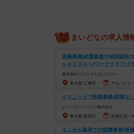
まいどなの求人情
医療事務/絶賛募集中昭和医科
シャリストへ!ワークライフバラン
株式会社リジョイスカンパニー
東京都 江東区
アルバイト・
クリニックで医療事務/残業なし
かわいい信楽焼の
ヒューマンリソシア株式会社
東京都 新宿区
派遣社員：時
滋賀県の名産、信楽焼をデフォルメ
ップで購入した、お風呂の壁に貼る
エンゼル薬局での医療事務/研修