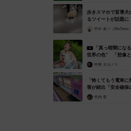
歩きスマホで盲導犬
るツイートが話題に
竹中 友一（RinToris
「真っ暗闇になる
世界の色” 「想像
中将 タカノリ
「怖くてもう電車に
害が続出「安全確保
竹内 章