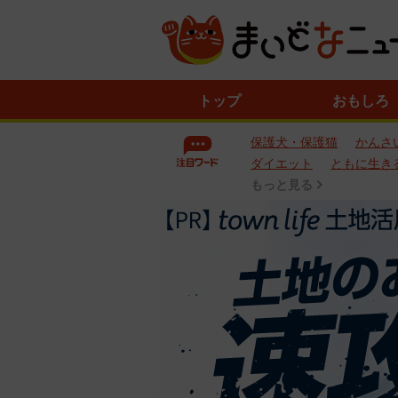
ニ
トップ
おもしろ
ュ
ー
保護犬・保護猫
かんさ
ス
一
ダイエット
ともに生き
覧
もっと見る