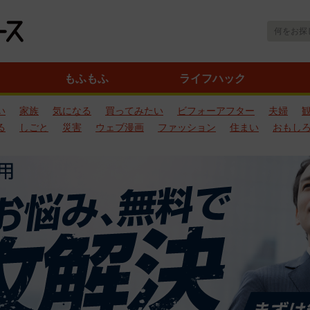
もふもふ
ライフハック
い
家族
気になる
買ってみたい
ビフォーアフター
夫婦
る
しごと
災害
ウェブ漫画
ファッション
住まい
おもし