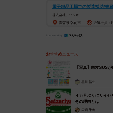
電子部品工場での製造補助/未経
株式会社アソシオ
青森県 弘前市
派遣社員：時給
Sponsored by
おすすめニュース
【写真】白杖SOS
黒川 裕生
４カ月ぶりにサイゼリ
その理由とは
広畑 千春