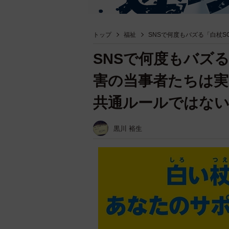
トップ
福祉
SNSで何度もバズる「白杖
SNSで何度もバズ
害の当事者たちは実
共通ルールではな
黒川 裕生