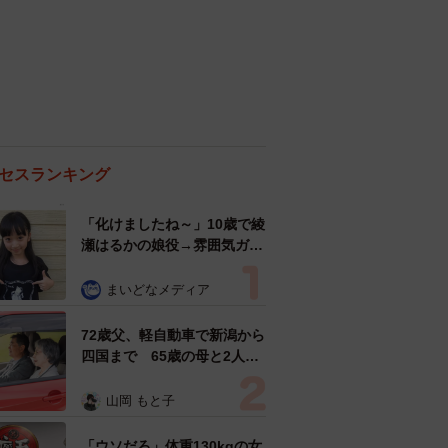
セスランキング
「化けましたね～」10歳で綾
瀬はるかの娘役→雰囲気ガラ
リの18歳に成長 「メイクで
雰囲気が」「宝塚に入れそ
まいどなメディア
う」
72歳父、軽自動車で新潟から
四国まで 65歳の母と2人で
3泊4日の旅 パーキングの休
憩まで分刻み… 「大学生で
山岡 もと子
も組まねえよ！」
「ウソだろ」体重130kgの女