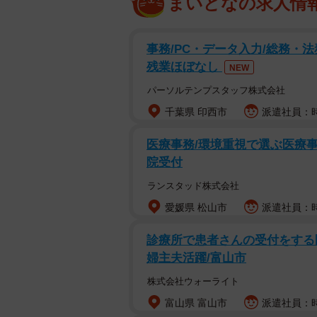
まいどなの求人情
事務/PC・データ入力/総務・法
残業ほぼなし
NEW
パーソルテンプスタッフ株式会社
千葉県 印西市
派遣社員：時
医療事務/環境重視で選ぶ医療事
院受付
ランスタッド株式会社
愛媛県 松山市
派遣社員：時
診療所で患者さんの受付をする医
婦主夫活躍/富山市
株式会社ウォーライト
富山県 富山市
派遣社員：時給