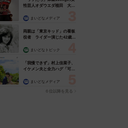
性芸人オダウエダ植田 大学
時代のほっそり姿に「マジ
で」
まいどなメディア
両親は「東京キッド」の看板
役者 ライダー演じた42歳元
俳優が再婚妻との「ウエディ
ングフォト」計画を明言
まいどなトピック
「センスあるカメラマン求
む」
「我慢できず」村上佳菜子、
イケメン夫と全力ハグ「可愛
いふたり」「素敵なご夫婦」
まいどなメディア
６位以降を見る