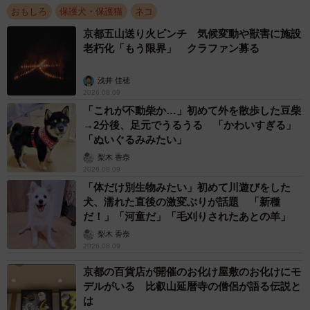
おもしろ
保護犬・保護猫
ネコ
京都五山送り火ピンチ 気候変動や獣害に施設
老朽化「もう限界」 クラファン募る
浅井 佳穂
2026.08.09
「これが不動柴か…」初めて外を散歩した豆柴
→2分後、足元でうるうる 「かわいすぎる」
「ぬいぐるみみたい」
梨木 香奈
2026.08.09
「体だけ別生物みたい」初めて川遊びをした
犬、濡れた直後の激変ぶりが話題 「新種
だ！」「河童だ」「毛刈りされたあとの羊」
梨木 香奈
2026.08.09
京都の百貨店が開催のお化け屋敷のお化けにモ
デルがいる 比叡山延暦寺の僧侶が語る伝説と
は