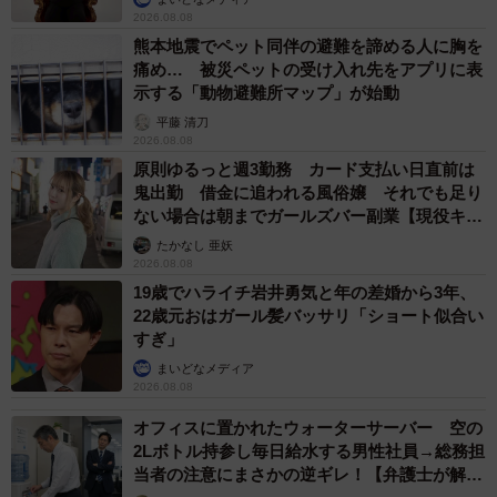
2026.08.08
熊本地震でペット同伴の避難を諦める人に胸を
痛め… 被災ペットの受け入れ先をアプリに表
示する「動物避難所マップ」が始動
平藤 清刀
2026.08.08
原則ゆるっと週3勤務 カード支払い日直前は
鬼出勤 借金に追われる風俗嬢 それでも足り
ない場合は朝までガールズバー副業【現役キャ
ストに取材】
たかなし 亜妖
2026.08.08
19歳でハライチ岩井勇気と年の差婚から3年、
22歳元おはガール髪バッサリ「ショート似合い
すぎ」
まいどなメディア
2026.08.08
オフィスに置かれたウォーターサーバー 空の
2Lボトル持参し毎日給水する男性社員→総務担
当者の注意にまさかの逆ギレ！【弁護士が解