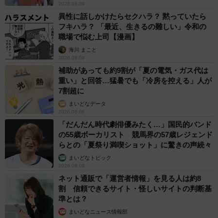
2026.08.09
異性に話しかけたらセクハラ？ 黙っていたら
フキハラ？ 「最近、生きるの難しい」令和の
職場で悩む上司【漫画】
海川 まこと
2026.08.09
補助があっても約9割が「夏の電気・ガス代は
重い」と回答…猛暑でも「冷房を控える」人が
7割超に
まいどなデータ
2026.08.08
「だんだん時代劇俳優みたく…」国民的バンド
の55歳ボーカリスト 競馬界の57歳レジェンド
らとの「夏祭り満喫ショット」に驚きの声続々
まいどなトピック
2026.08.08
ネット通販で「運営者情報」を見る人は約8
割 信頼できるサイト・怪しいサイトの判断基
準とは？
まいどなニュース情報部