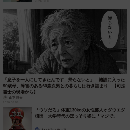
2026.08.08
「息子を一人にしてきたんです、帰らないと」 施設に入った
90歳母、障害のある60歳次男との暮らしは行き詰まり…【司法
書士の現場から】
山下 静香
2026.08.08
「ウソだろ」体重130kgの女性芸人オダウエダ
植田 大学時代のほっそり姿に「マジで」
まいどなメディア