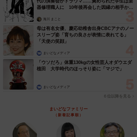
代の演奏会がトラウマ……責められた学生は楽
器修理職人に 10年後再会した因縁の相手から
思わぬ申し出【漫画】
海川 まこと
母は有名女優、慶応幼稚舎出身CBCアナのノー
スリーブ姿「育ちの良さが表情に表れてる」
「天使の笑顔」
まいどなメディア
「ウソだろ」体重130kgの女性芸人オダウエダ
植田 大学時代のほっそり姿に「マジで」
まいどなメディア
６位以降を見る
まいどなファミリー
（新着記事順）