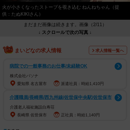
火が小さくなったストーブを覗き込む ねんねちゃん（提
供：たぬKIKIさん）
まだまだ画像は続きます。画像（2/11）
↓ スクロールで次の写真 ↓
まいどなの求人情報
求人情報一覧へ
病院での一般事務のお仕事/未経験OK
株式会社パソナ
愛知県 名古屋市
派遣社員：時給1,410円
介護職員/長崎県/西九州線/佐世保中央駅/佐世保市
介護老人福祉施設白寿荘
長崎県 佐世保市
正社員：時給1,140円