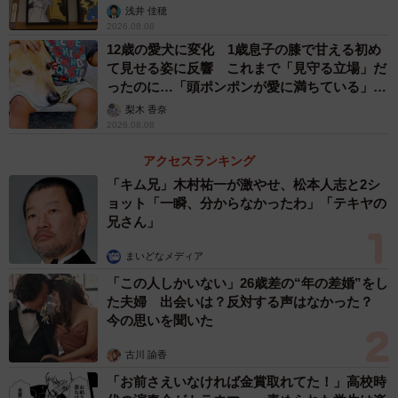
浅井 佳穂
2026.08.08
12歳の愛犬に変化 1歳息子の膝で甘える初め
て見せる姿に反響 これまで「見守る立場」だ
ったのに…「頭ポンポンが愛に満ちている」
「尊…」
梨木 香奈
2026.08.08
アクセスランキング
「キム兄」木村祐一が激やせ、松本人志と2シ
ョット「一瞬、分からなかったわ」「テキヤの
兄さん」
まいどなメディア
「この人しかいない」26歳差の“年の差婚”をし
た夫婦 出会いは？反対する声はなかった？
今の思いを聞いた
古川 諭香
「お前さえいなければ金賞取れてた！」高校時