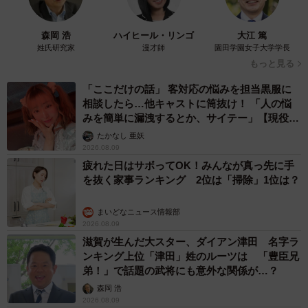
森岡 浩
ハイヒール・リンゴ
大江 篤
姓氏研究家
漫才師
園田学園女子大学学長
もっと見る
「ここだけの話」 客対応の悩みを担当黒服に
相談したら…他キャストに筒抜け！ 「人の悩
みを簡単に漏洩するとか、サイテー」【現役キ
ャストに取材】
たかなし 亜妖
2026.08.09
疲れた日はサボってOK！みんなが真っ先に手
を抜く家事ランキング 2位は「掃除」1位は？
まいどなニュース情報部
2026.08.09
滋賀が生んだ大スター、ダイアン津田 名字ラ
ンキング上位「津田」姓のルーツは 「豊臣兄
弟！」で話題の武将にも意外な関係が…？
森岡 浩
2026.08.09