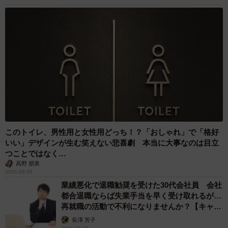
このトイレ、男性用と女性用どっち！？「おしゃれ」で「格好
いい」デザインが生む笑えない悲喜劇 本当に大事なのは目立
つことではなく…
高野 朋美
2026.08.09
業績悪化で退職勧奨を受けた30代会社員 会社
都合退職ならば失業手当を早く受け取れるが…
再就職の活動で不利になりませんか？【キャリ
アカウンセラーが解説】
長澤 芳子