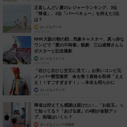
2026.08.09
正直しんどい夏のレジャーランキング、3位
「帰省」、2位「バーベキュー」を抑えた1位
は？
まいどなデータ
2026.08.09
NHK大阪の朝の顔…気象キャスター、真っ赤な
ワンピで「愛の不時着」観劇 三山凌輝さんら
ポスターと記念撮影
まいどなトピック
2026.08.09
「右ひじ左ひじ交互に見て♪」お笑いコンビ元
メンバー髪型激変 命を救う資格を取得「ええ
え！！すごすぎます！」→本名も明らかに
まいどなメディア
2026.08.09
帰省は控えても感謝は届けたい…「お盆玉」っ
て知ってる？「あげる派」の4割が金額アッ
プ、相場はいくら？
まいどなニュース情報部