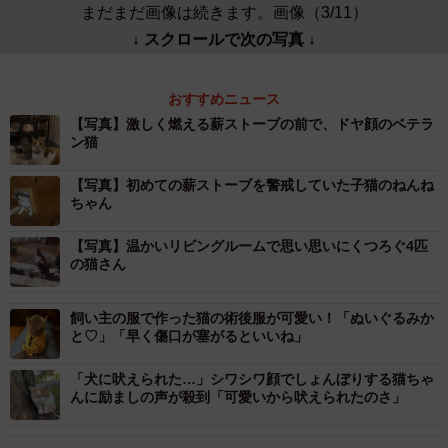
まだまだ画像は続きます。画像（3/11）
↓ スクロールで次の写真 ↓
おすすめニュース
【写真】激しく燃える薪ストーブの前で、ドヤ顔のベテラ
ン猫
【写真】初めての薪ストーブを警戒していた子猫のねんね
ちゃん
【写真】温かいリビングルームで思い思いにくつろぐ4匹
の猫さん
飼い主の服で作った猫の術後服が可愛い！「ぬいぐるみか
と♡」「早く傷口が塞がるといいね」
「犬に吠えられた…」シワシワ顔でしょんぼりする猫ちゃ
んに励ましの声が殺到「可愛いから吠えられたのさ」