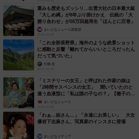
2026.08.06
重みも歴史もズッシリ…出雲大社の日本最大級
「大しめ縄」が8年ぶり掛けかえ 伝統の「大
撚り合わせ」が28万回超再生「ほんとに圧巻」
まいどなニュース調査部
2026.08.06
「これ全部長野県」海外のような絶景ショット
15/16
に感動と反響「離れてからいいところだったん
だって気づいた」
骨付き肉の旨みを堪能できる一品
行橋 友
2026.08.06
骨付きスペアリブ（５００円）は下味の付いた大きなスペ
「ミステリーの女王」と呼ばれた作家の娘は
アリブが１本。中までしっかり焼けるかどうか不安だった
「2時間サスペンスの女王」 聞いていたのと
ので、フライパンで蒸し焼きにして、最後に表面だけ焼き
違う血液型に「私は誰の子なの？」【徹子の部
屋】
台で炙ることに。これもジューシーで美味しかった。腹パ
まいどなニュース
2026.08.06
ン状態で食べてしまったのがもったいない。
「わぁ…姐さん…」「永遠にお美しい」 大女
優岩下志麻さん、写真家のインスタに登場
誰とも対面・会話せず、これだけの肉を手に入れることが
できたのはすごい体験だと改めて実感。しかも２４時間い
まいどなメディア