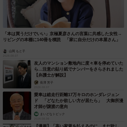
ルビ、ハラミ、ウインナー、ハーブチキン、ホルモンＭＩ
Ｘ。お皿に移してみるとかなりボリュームがあることがわ
かります。
「本は買うだけでいい」京極夏彦さんの言葉に共感した女性→
リビングの本棚に140冊を積読 「家に自分だけの本屋さん」
山岡 もと子
2026.08.07
友人のマンション敷地内に度々車を停めていた
ら…注意の貼り紙でナンバーをさらされました
【弁護士が解説】
長澤 芳子
2026.08.07
愛車は総走行距離17万キロのホンダレジェン
ド 「どなたか欲しい方が居たら」 大御所漫
才師が譲渡の意向
8/16
まいどなトピック
2026.08.06
味付けされていない部位は小分けして下味を付けました
【漫画】「高い家賃を払えるのに、まだ欲し