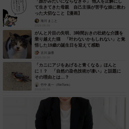
「誰かみたいにならなきゃ」 他人を正解にし
ぶるタレ（７００円）は万能調味料！
て生きてきた母親 自己主張が苦手な娘に教わ
った大切なこと【漫画】
海川 まこと
2026.08.06
がんと片目の失明、3時間おきの壮絶な介護を
乗り越えた猫 「叶わないかもしれない」と覚
悟した19歳の誕生日を迎えて感動
古川 諭香
2026.08.06
「カニにアジをあげると青くなる」ほんと
に！？ 「自然の染色技術が凄い」と話題に
その理由とは…？
竹中 友一（RinToris）
2026.08.06
10/16
カルビ（手前）はお店と同じ和牛を使用
厚めにカットされた極上タンは噛むほどに旨みが口の中に
広がり、「脂のりすぎちゃうん！？」と思わず声が漏れた