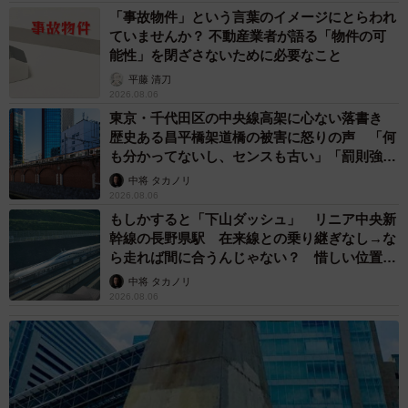
「事故物件」という言葉のイメージにとらわれ
ていませんか？ 不動産業者が語る「物件の可
能性」を閉ざさないために必要なこと
平藤 清刀
2026.08.06
東京・千代田区の中央線高架に心ない落書き
歴史ある昌平橋架道橋の被害に怒りの声 「何
も分かってないし、センスも古い」「罰則強化
して」
中将 タカノリ
2026.08.06
13/16
もしかすると「下山ダッシュ」 リニア中央新
ホソの脂が甘くて感動〜
幹線の長野県駅 在来線との乗り継ぎなし→な
ら走れば間に合うんじゃない？ 惜しい位置関
係が反響
ハーブとレモンが爽やかなハーブチキン、プリップリのホ
中将 タカノリ
2026.08.06
ルモン（ホソやミノなど）、ウインナーまで、死角なしの
ラインアップに大満足です。大食らいな筆者はひとりで完
食しましたが、野菜なんかも一緒に焼けば２人でも十分楽
しめそうな量でした。