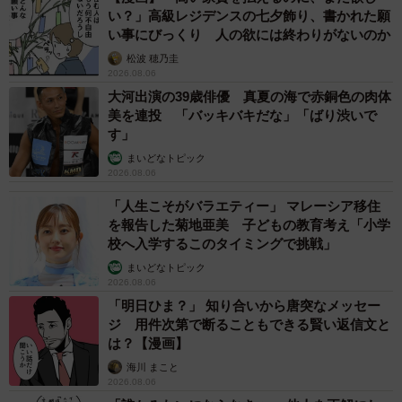
い？」高級レジデンスの七夕飾り、書かれた願
「盛り合わせ」にはタレが付いているかどうか自販機の情
い事にびっくり 人の欲には終わりがないのか
報ではわからなかったので別で買いましたが、ちゃんと付
松波 穂乃圭
いていました。「お肉に揉み込んで焼いて下さい」とのこ
2026.08.06
となので、ハラミとホルモンはそのように。タン、カルビ
大河出演の39歳俳優 真夏の海で赤銅色の肉体
美を連投 「バッキバキだな」「ばり渋いで
は自宅にあったスパイス塩でいきます。
す」
まいどなトピック
2026.08.06
「人生こそがバラエティー」 マレーシア移住
を報告した菊地亜美 子どもの教育考え「小学
校へ入学するこのタイミングで挑戦」
まいどなトピック
2026.08.06
「明日ひま？」 知り合いから唐突なメッセー
ジ 用件次第で断ることもできる賢い返信文と
は？【漫画】
海川 まこと
2026.08.06
9/16