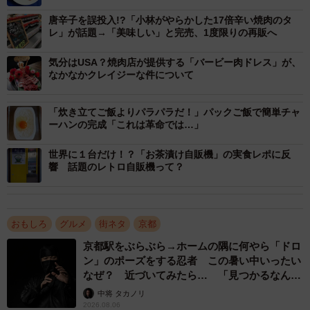
唐辛子を誤投入!?「小林がやらかした17倍辛い焼肉のタ
焼肉の自販機メニューその１
レ」が話題→「美味しい」と完売、1度限りの再販へ
気分はUSA？焼肉店が提供する「バービー肉ドレス」が、
なかなかクレイジーな件について
「炊き立てご飯よりパラパラだ！」パックご飯で簡単チャ
ーハンの完成「これは革命では…」
世界に１台だけ！？「お茶漬け自販機」の実食レポに反
響 話題のレトロ自販機って？
おもしろ
グルメ
街ネタ
京都
4/16
京都駅をぶらぶら→ホームの隅に何やら「ドロ
焼肉の自販機メニューその２
ン」のポーズをする忍者 この暑い中いったい
なぜ？ 近づいてみたら… 「見つかるなんて
（１）ＢＢＱ盛り合わせ 初心者（極上タン、カルビ、ハラ
未熟」
中将 タカノリ
ミ、ウインナー、ハーブチキン、ホルモンＭＩＸ）２００
2026.08.06