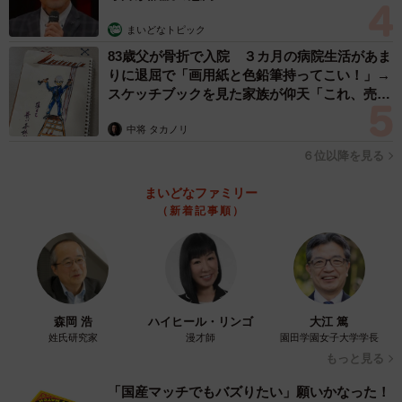
まで１時間ほどあれこれしているうちに自然解凍されてい
まいどなトピック
ました。
83歳父が骨折で入院 ３カ月の病院生活があま
りに退屈で「画用紙と色鉛筆持ってこい！」→
スケッチブックを見た家族が仰天「これ、売れ
ますよ…」
中将 タカノリ
６位以降を見る
まいどなファミリー
（新着記事順）
6/16
森岡 浩
ハイヒール・リンゴ
大江 篤
姓氏研究家
漫才師
園田学園女子大学学長
今回購入したもの
もっと見る
「国産マッチでもバズりたい」願いかなった！