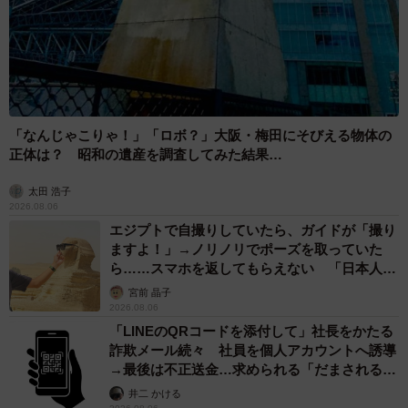
「なんじゃこりゃ！」「ロボ？」大阪・梅田にそびえる物体の
正体は？ 昭和の遺産を調査してみた結果…
太田 浩子
2026.08.06
エジプトで自撮りしていたら、ガイドが「撮り
14/16
ますよ！」→ノリノリでポーズを取っていた
ら……スマホを返してもらえない 「日本人は
骨付きスペアリブ（５００円）
カモ代表かも」「私は6時間で3万円払った」
宮前 晶子
2026.08.06
「LINEのQRコードを添付して」社長をかたる
詐欺メール続々 社員を個人アカウントへ誘導
→最後は不正送金…求められる「だまされる前
提」の対策
井二 かける