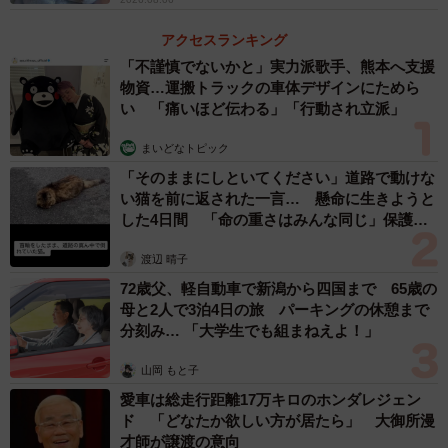
と冷凍状態の商品が出てきました。自販機の取り出し口か
アクセスランキング
ら肉が出てくるという状況が面白くてつい記念撮影。
「不謹慎でないかと」実力派歌手、熊本へ支援
物資…運搬トラックの車体デザインにためら
い 「痛いほど伝わる」「行動され立派」
まいどなトピック
「そのままにしといてください」道路で動けな
い猫を前に返された一言… 懸命に生きようと
した4日間 「命の重さはみんな同じ」保護団
体代表の訴え
渡辺 晴子
72歳父、軽自動車で新潟から四国まで 65歳の
母と2人で3泊4日の旅 パーキングの休憩まで
分刻み… 「大学生でも組まねえよ！」
5/16
山岡 もと子
本当に自販機で肉が買えました！
愛車は総走行距離17万キロのホンダレジェン
ド 「どなたか欲しい方が居たら」 大御所漫
肉もタレもしっかりと凍った状態でしたが、帰宅して調理
才師が譲渡の意向