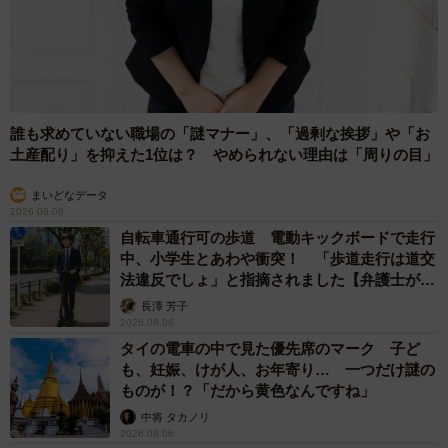
カルビはとろけるような味わい。
誰も求めていない職場の「謎マナー」、「過剰な挨拶」や「お
土産配り」を抑えた1位は？ やめられない理由は「周りの目」
まいどなデータ
2026.08.06
自転車通行可の歩道 電動キックボードで走行
中、小学生とあわや衝突！ 「歩道走行は道交
法違反でしょ」と指摘されました【弁護士が解
説】
長澤 芳子
11/16
2026.08.06
タイの電車の中で見た優先席のマーク 子ど
旨みたっぷりなタレをまぶしたハラミをご飯にオン！
も、妊娠、けが人、お年寄り… 一つだけ謎の
ものが！？「だから黄色なんですね」
しっかりとタレを揉み込んだハラミは焦げないように注意
中将 タカノリ
しつつ焼き上げ、オンザライスでいただきます！ ワンバ
2026.08.06