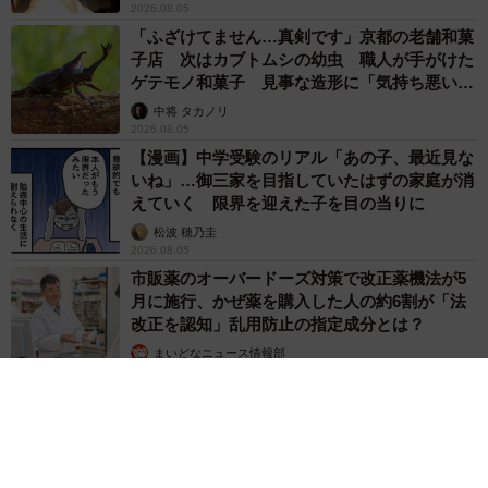
2026.08.05
つでも買える！ ありがとう自販機！
「ふざけてません…真剣です」京都の老舗和菓
子店 次はカブトムシの幼虫 職人が手がけた
盛り上がった気持ちのまま、この焼肉自販機を設置した
ゲテモノ和菓子 見事な造形に「気持ち悪いく
「炭火焼肉ノぶる」のオーナー・松江武流さんに話を聞き
らいリアル」
中将 タカノリ
ました。
2026.08.05
【漫画】中学受験のリアル「あの子、最近見な
いね」…御三家を目指していたはずの家庭が消
──なぜ、焼肉の自販機を始めたのですか？
えていく 限界を迎えた子を目の当りに
松波 穂乃圭
コロナ禍において２店舗とも平日は休業、週末のみ営業と
2026.08.05
いう状況が続きまして、空いた時間で何か別のことをしよ
市販薬のオーバードーズ対策で改正薬機法が5
月に施行、かぜ薬を購入した人の約6割が「法
うと思ったのがきっかけです。店に来ていただきにくい状
改正を認知」乱用防止の指定成分とは？
況でも「ぶる」の味を知ってもらいたい。そのためにはど
まいどなニュース情報部
うすればいいのかと考え、自販機に思い至りました。今年
2026.08.05
の４月頃から構想を練って、９月上旬にやっと実現した形
です。
──自販機で買えるお肉やタレは実店舗と同じものなのです