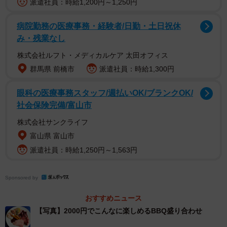
派遣社員：時給1,200円～1,250円
2/16
病院勤務の医療事務・経験者/日勤・土日祝休
歩道のすぐそばに設置されている
み・残業なし
株式会社ルフト・メディカルケア 太田オフィス
メニューは以下の８品（２０２１年９月２８日現在。※撮
群馬県 前橋市
派遣社員：時給1,300円
影日以降に一部変更がありました）。
眼科の医療事務スタッフ/週払いOK/ブランクOK/
社会保険完備/富山市
株式会社サンクライフ
富山県 富山市
派遣社員：時給1,250円～1,563円
Sponsored by
おすすめニュース
【写真】2000円でこんなに楽しめるBBQ盛り合わせ
3/16