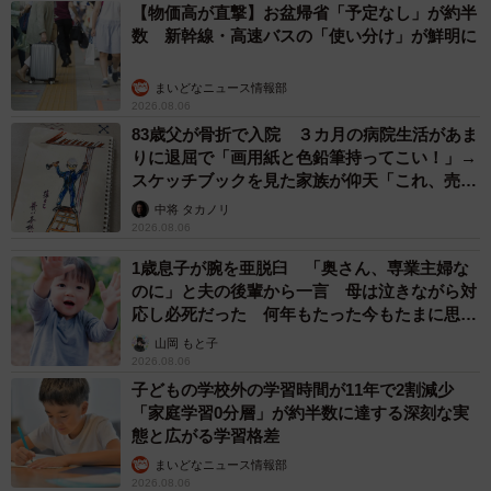
ウンドさせるのが好きっす！ ああ、これは久しぶりすぎ
【物価高が直撃】お盆帰省「予定なし」が約半
る焼肉屋の味。ちょっと泣きそう。
数 新幹線・高速バスの「使い分け」が鮮明に
まいどなニュース情報部
2026.08.06
83歳父が骨折で入院 ３カ月の病院生活があま
りに退屈で「画用紙と色鉛筆持ってこい！」→
スケッチブックを見た家族が仰天「これ、売れ
ますよ…」
中将 タカノリ
2026.08.06
1歳息子が腕を亜脱臼 「奥さん、専業主婦な
のに」と夫の後輩から一言 母は泣きながら対
応し必死だった 何年もたった今もたまに思い
出し…
山岡 もと子
12/16
2026.08.06
子どもの学校外の学習時間が11年で2割減少
ハーブ風味のチキンはお子さんも好きそうな味
「家庭学習0分層」が約半数に達する深刻な実
態と広がる学習格差
まいどなニュース情報部
2026.08.06