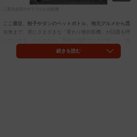
二度見必至のカラフルな自販機
ここ最近、餃子やダシのペットボトル、地元グルメから昆
虫食まで、実にさまざまな「変わり種自販機」が話題を呼
んでいます。そんななか、京都に関西ではまだ珍しい「焼
肉の自販機」が登場しました。
続きを読む
場所は、地下鉄東西線の太秦天神川駅から徒歩５分ほどの
カフェ「GARAGE 39CAFE」（京都市右京区）の店舗前。
レインボーカラーの派手なビジュアルが目を引く自販機で
す。自販機にプリントされた店名やＱＲコードによると、
この自販機を設置したのは四条大宮と西院に店舗をもつ人
気店「炭火焼肉ノぶる」でした。