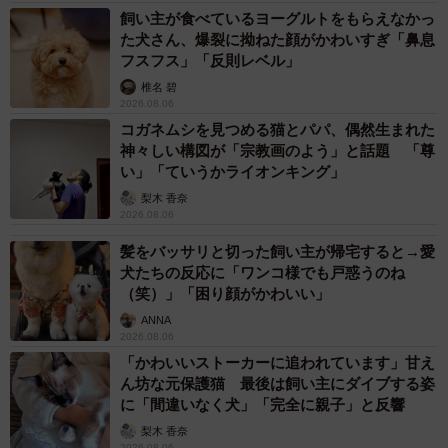
飼い主が食べているヨーグルトをもらえなかっ
０円
た犬さん、爆裂に拗ねた顔がかわいすぎ「鼻息
（２）ＢＢＱ盛り合わせ 上級者（極上タン、極上ハラミ、
フスフス」「反則レベル」
特選イチボ、特選ランプステーキ、特選赤身モモ、ホルモ
椎名 碧
ンＭＩＸ）４０００円
2026.08.06
コガネムシを見つめる猫とパパ、偶然生まれた
（３）カルビ＆ハラミ 各５０ｇ ８００円
神々しい構図が「宗教画のよう」と話題 「尊
（４）ぶるタレ １本 ７００円
い」「ていうかライオンキング」
（５）ホルモンＭＩＸ ２００ｇ １０００円
梨木 香奈
2026.08.06
（６）牛すじ煮込み（レンチン惣菜） １２５ｇ×２袋 １
０００円
髪をバッサリと切った飼い主が帰宅すると→愛
犬たちの反応に「ワンコ様でも戸惑うのね
（７）骨付きスペアリブ １００ｇ ５００円
（笑）」「困り顔がかわいい」
（８）ハーブチキン ２００ｇ ４００円
ANNA
2026.08.06
単品から盛り合わせまで、「これだけあれば満足できそ
「かわいいストーカーに追われています」甘え
う！」なラインアップに目移り必至。筆者は迷った結果、
ん坊な元保護猫 最後は飼い主にダイブする姿
に「間違いなく犬」「完全に親子」と反響
「ＢＢＱ盛り合わせ」と「骨付きスペアリブ」「ぶるタ
梨木 香奈
レ」を購入。タッチパネルで商品を選んで現金を投入する
2026.08.06