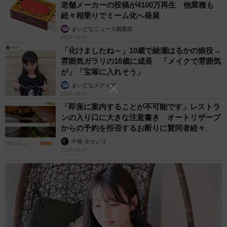
老舗メーカーの投稿が4100万再生 他業種も
続々相乗りでミーム化へ発展
まいどなニュース調査部
2026.08.07
「化けましたね～」10歳で綾瀬はるかの娘役→
雰囲気ガラリの18歳に成長 「メイクで雰囲気
が」「宝塚に入れそう」
まいどなメディア
2026.08.07
「即座に案内することが不可能です」レストラ
7/16
ンの入り口に大きな注意書き オートリザーブ
からの予約を拒否するお断りに賛同者続々
ＢＢＱ盛り合わせ（２０００円）
中将 タカノリ
2026.08.07
それでは、焼いていきましょう。室内にレジャーシートを
敷いてアウトドア用テーブルを置き、家庭用の電熱式焼き
台をセット。もちろん換気はしっかりしながら、ひとり焼
肉のスタートです！
ＢＢＱ盛り合わせ 初心者（２０００円）は、極上タン、カ