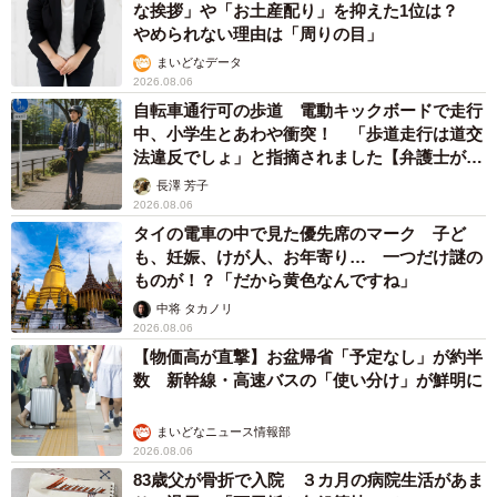
な挨拶」や「お土産配り」を抑えた1位は？
やめられない理由は「周りの目」
まいどなデータ
2026.08.06
自転車通行可の歩道 電動キックボードで走行
中、小学生とあわや衝突！ 「歩道走行は道交
法違反でしょ」と指摘されました【弁護士が解
説】
長澤 芳子
2026.08.06
タイの電車の中で見た優先席のマーク 子ど
も、妊娠、けが人、お年寄り… 一つだけ謎の
ものが！？「だから黄色なんですね」
中将 タカノリ
2026.08.06
【物価高が直撃】お盆帰省「予定なし」が約半
数 新幹線・高速バスの「使い分け」が鮮明に
まいどなニュース情報部
2026.08.06
83歳父が骨折で入院 ３カ月の病院生活があま