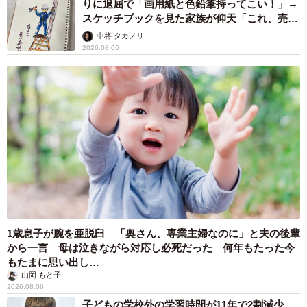
りに退屈で「画用紙と色鉛筆持ってこい！」→
スケッチブックを見た家族が仰天「これ、売れ
ますよ…」
中将 タカノリ
2026.08.06
1歳息子が腕を亜脱臼 「奥さん、専業主婦なのに」と夫の後輩
から一言 母は泣きながら対応し必死だった 何年もたった今
もたまに思い出し…
山岡 もと子
2026.08.06
子どもの学校外の学習時間が11年で2割減少