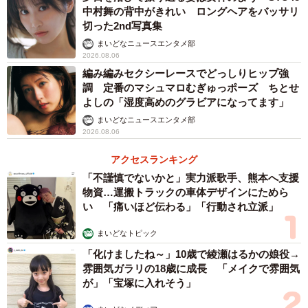
中村舞の背中がきれい ロングヘアをバッサリ
切った2nd写真集
まいどなニュースエンタメ部
2026.08.06
編み編みセクシーレースでどっしりヒップ強
調 定番のマシュマロむぎゅっポーズ ちとせ
よしの「湿度高めのグラビアになってます」
まいどなニュースエンタメ部
2026.08.06
アクセスランキング
「不謹慎でないかと」実力派歌手、熊本へ支援
物資…運搬トラックの車体デザインにためら
い 「痛いほど伝わる」「行動され立派」
まいどなトピック
「化けましたね～」10歳で綾瀬はるかの娘役→
雰囲気ガラリの18歳に成長 「メイクで雰囲気
が」「宝塚に入れそう」