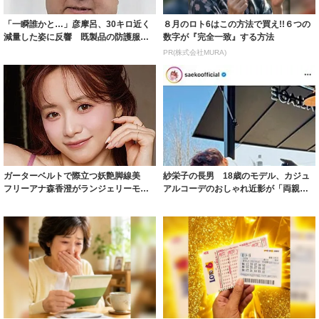
「一瞬誰かと…」彦摩呂、30キロ近く
８月のロト6はこの方法で買え!!６つの
減量した姿に反響 既製品の防護服が
数字が『完全一致』する方法
着られると...
PR(株式会社MURA)
ガーターベルトで際立つ妖艶脚線美
紗栄子の長男 18歳のモデル、カジュ
フリーアナ森香澄がランジェリーモデ
アルコーデのおしゃれ近影が「両親の
ルに ｢PE...
いいとこ取...