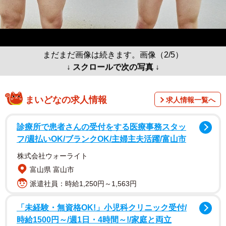
まだまだ画像は続きます。画像（2/5）
↓ スクロールで次の写真 ↓
まいどなの求人情報
求人情報一覧へ
診療所で患者さんの受付をする医療事務スタッ
フ/週払いOK/ブランクOK/主婦主夫活躍/富山市
株式会社ウォーライト
富山県 富山市
派遣社員：時給1,250円～1,563円
「未経験・無資格OK!」小児科クリニック受付/
時給1500円～/週1日・4時間～!/家庭と両立