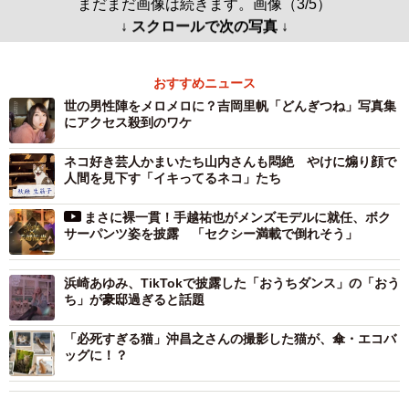
まだまだ画像は続きます。画像（3/5）
↓ スクロールで次の写真 ↓
おすすめニュース
世の男性陣をメロメロに？吉岡里帆「どんぎつね」写真集
にアクセス殺到のワケ
ネコ好き芸人かまいたち山内さんも悶絶 やけに煽り顔で
人間を見下す「イキってるネコ」たち
まさに裸一貫！手越祐也がメンズモデルに就任、ボク
サーパンツ姿を披露 「セクシー満載で倒れそう」
浜崎あゆみ、TikTokで披露した「おうちダンス」の「おう
ち」が豪邸過ぎると話題
「必死すぎる猫」沖昌之さんの撮影した猫が、傘・エコバ
ッグに！？