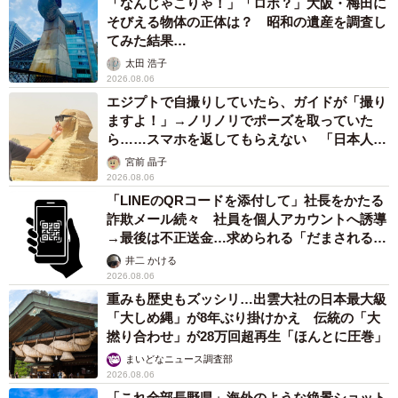
「なんじゃこりゃ！」「ロボ？」大阪・梅田に
そびえる物体の正体は？ 昭和の遺産を調査し
てみた結果…
太田 浩子
2026.08.06
エジプトで自撮りしていたら、ガイドが「撮り
ますよ！」→ノリノリでポーズを取っていた
ら……スマホを返してもらえない 「日本人は
カモ代表かも」「私は6時間で3万円払った」
宮前 晶子
2026.08.06
「LINEのQRコードを添付して」社長をかたる
詐欺メール続々 社員を個人アカウントへ誘導
→最後は不正送金…求められる「だまされる前
提」の対策
井二 かける
2026.08.06
重みも歴史もズッシリ…出雲大社の日本最大級
「大しめ縄」が8年ぶり掛けかえ 伝統の「大
撚り合わせ」が28万回超再生「ほんとに圧巻」
まいどなニュース調査部
2026.08.06
「これ全部長野県」海外のような絶景ショット