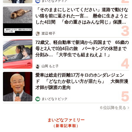
まいどなメディア
「そのままにしといてください」道路で動けな
い猫を前に返された一言… 懸命に生きようと
した4日間 「命の重さはみんな同じ」保護団
体代表の訴え
渡辺 晴子
72歳父、軽自動車で新潟から四国まで 65歳の
母と2人で3泊4日の旅 パーキングの休憩まで
分刻み… 「大学生でも組まねえよ！」
山岡 もと子
愛車は総走行距離17万キロのホンダレジェン
ド 「どなたか欲しい方が居たら」 大御所漫
才師が譲渡の意向
まいどなトピック
６位以降を見る
まいどなファミリー
（新着記事順）