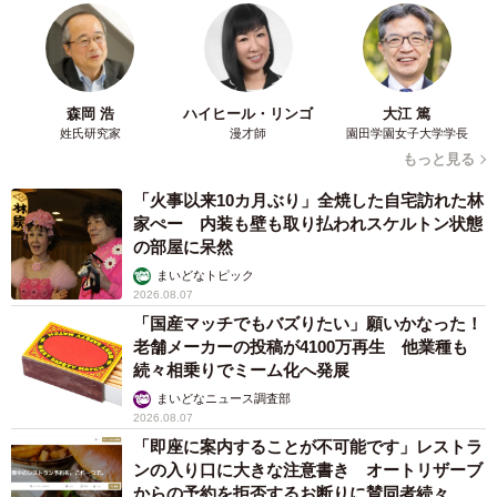
森岡 浩
ハイヒール・リンゴ
大江 篤
姓氏研究家
漫才師
園田学園女子大学学長
もっと見る
「火事以来10カ月ぶり」全焼した自宅訪れた林
家ぺー 内装も壁も取り払われスケルトン状態
の部屋に呆然
まいどなトピック
2026.08.07
「国産マッチでもバズりたい」願いかなった！
老舗メーカーの投稿が4100万再生 他業種も
続々相乗りでミーム化へ発展
まいどなニュース調査部
2026.08.07
「即座に案内することが不可能です」レストラ
ンの入り口に大きな注意書き オートリザーブ
からの予約を拒否するお断りに賛同者続々