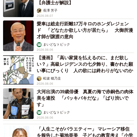
【弁護士が解説】
長澤 芳子
2026.08.07
愛車は総走行距離17万キロのホンダレジェン
ド 「どなたか欲しい方が居たら」 大御所漫
才師が譲渡の意向
まいどなトピック
2026.08.06
【漫画】「高い家賃を払えるのに、まだ欲し
い？」高級レジデンスの七夕飾り、書かれた願
い事にびっくり 人の欲には終わりがないのか
松波 穂乃圭
2026.08.06
大河出演の39歳俳優 真夏の海で赤銅色の肉体
美を連投 「バッキバキだな」「ばり渋いで
す」
まいどなトピック
2026.08.06
「人生こそがバラエティー」 マレーシア移住
を報告した菊地亜美 子どもの教育考え「小学