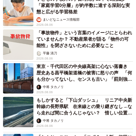
「家庭学習0分層」が約半数に達する深刻な実
態と広がる学習格差
まいどなニュース情報部
2026.08.06
「事故物件」という言葉のイメージにとらわれ
ていませんか？ 不動産業者が語る「物件の可
能性」を閉ざさないために必要なこと
平藤 清刀
2026.08.06
東京・千代田区の中央線高架に心ない落書き
歴史ある昌平橋架道橋の被害に怒りの声 「何
も分かってないし、センスも古い」「罰則強化
して」
中将 タカノリ
2026.08.06
もしかすると「下山ダッシュ」 リニア中央新
幹線の長野県駅 在来線との乗り継ぎなし→な
ら走れば間に合うんじゃない？ 惜しい位置関
係が反響
中将 タカノリ
2026.08.06