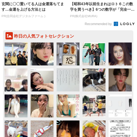
玄関に〇〇置いてる人は金運落ちてま
【昭和43年以前生まれはロト６この数
す…金運を上げる方法とは
字を買うべき】6つの数字が「完全一
致」する方...
PR(合同会社デジタルファーム )
PR(株式会社MURA)
Recommended by
昨日の人気フォトセレクション