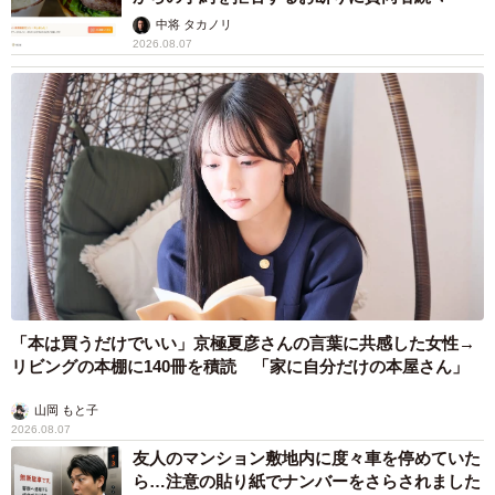
中将 タカノリ
2026.08.07
「本は買うだけでいい」京極夏彦さんの言葉に共感した女性→
リビングの本棚に140冊を積読 「家に自分だけの本屋さん」
山岡 もと子
2026.08.07
友人のマンション敷地内に度々車を停めていた
ら…注意の貼り紙でナンバーをさらされました