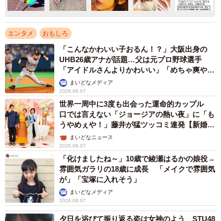
エンタメ
おもしろ
「こんなかわいい子おるん！？」大阪出身の
UHB26歳アナが話題…父は元プロ野球選手
「アイドルさんよりかわいい」「めちゃ爽や
か」
まいどなメディア
2026.08.07
世界一周中に3度も出会った運命的カップル
口では言えない「ジョージアの熱い夜」に「も
うやめぇや！」藤井が猛ツッコミ連発【新婚さ
ん】
まいどなニュース
2026.08.07
「化けましたね～」10歳で綾瀬はるかの娘役→
雰囲気ガラリの18歳に成長 「メイクで雰囲気
が」「宝塚に入れそう」
まいどなメディア
2026.08.07
夕日を浴びて振り返る姿は女神のよう STU48