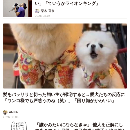
い」「ていうかライオンキング」
梨木 香奈
2026.08.06
髪をバッサリと切った飼い主が帰宅すると→愛犬たちの反応に
「ワンコ様でも戸惑うのね（笑）」「困り顔がかわいい」
ANNA
2026.08.06
「誰かみたいにならなきゃ」 他人を正解にし