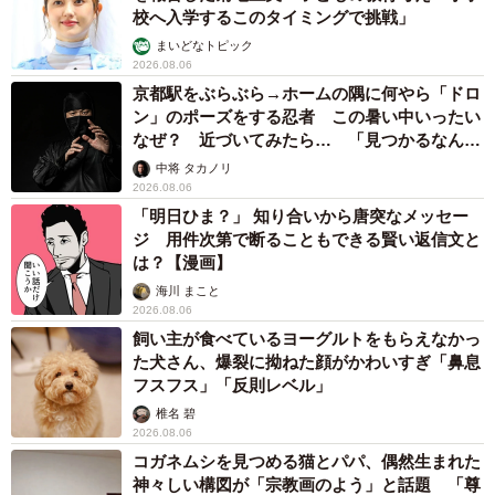
校へ入学するこのタイミングで挑戦」
まいどなトピック
2026.08.06
京都駅をぶらぶら→ホームの隅に何やら「ドロ
ン」のポーズをする忍者 この暑い中いったい
なぜ？ 近づいてみたら… 「見つかるなんて
未熟」
中将 タカノリ
2026.08.06
「明日ひま？」 知り合いから唐突なメッセー
ジ 用件次第で断ることもできる賢い返信文と
は？【漫画】
海川 まこと
2026.08.06
飼い主が食べているヨーグルトをもらえなかっ
た犬さん、爆裂に拗ねた顔がかわいすぎ「鼻息
フスフス」「反則レベル」
椎名 碧
2026.08.06
コガネムシを見つめる猫とパパ、偶然生まれた
神々しい構図が「宗教画のよう」と話題 「尊