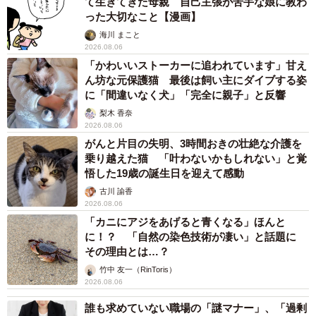
て生きてきた母親 自己主張が苦手な娘に教わ
った大切なこと【漫画】
海川 まこと
2026.08.06
「かわいいストーカーに追われています」甘え
ん坊な元保護猫 最後は飼い主にダイブする姿
に「間違いなく犬」「完全に親子」と反響
梨木 香奈
2026.08.06
がんと片目の失明、3時間おきの壮絶な介護を
乗り越えた猫 「叶わないかもしれない」と覚
悟した19歳の誕生日を迎えて感動
古川 諭香
2026.08.06
「カニにアジをあげると青くなる」ほんと
に！？ 「自然の染色技術が凄い」と話題に
その理由とは…？
竹中 友一（RinToris）
2026.08.06
誰も求めていない職場の「謎マナー」、「過剰