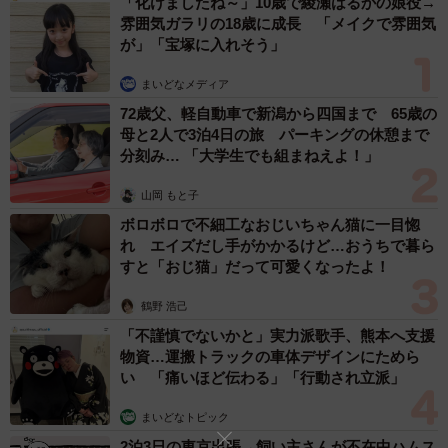
「化けましたね～」10歳で綾瀬はるかの娘役→
た。中国の『ビャン』という漢字（編集部注：1文字で画数
雰囲気ガラリの18歳に成長 「メイクで雰囲気
58画の漢字）であったり…とにかく画数の多い漢字を書こ
が」「宝塚に入れそう」
うと思ってました。ですが実際に筆を手に取り、『この筆
まいどなメディア
では画数の多い漢字は書けない！不可能だ』とすぐに悟
72歳父、軽自動車で新潟から四国まで 65歳の
り、それであれば、画数が少なく、誰でも知っていて、意
母と2人で3泊4日の旅 パーキングの休憩まで
味の良い漢字は何かなと思い合わせ「美」を選びました。5
分刻み… 「大学生でも組まねえよ！」
回ほど練習を重ねた後に書いた『美』の文字が、SNSに上
山岡 もと子
がった作品になります」
ボロボロで不細工なおじいちゃん猫に一目惚
れ エイズだし手がかかるけど…おうちで暮ら
ーー小さな筆は持ちにくかったのでは。
すと「おじ猫」だって可愛くなったよ！
鶴野 浩己
「小さな筆は毛の長さが1cmほど、持ち手の長さが3cmほ
「不謹慎でないかと」実力派歌手、熊本へ支援
どなので、2本指で摘んで書きました。とにかく毛が硬いの
物資…運搬トラックの車体デザインにためら
で、紙に対しての反発力が強いため、はらいなど繊細な技
い 「痛いほど伝わる」「行動され立派」
術が必要な部分は思い通りにいかないことがあります。通
まいどなトピック
常であれば筆を立てて文字を書くべきところをわざと斜
2泊3日の東京出張→飼い主さんが不在中ハムス