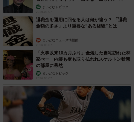
まいどなトピック
2026.08.07
退職金を運用に回せる人は何が違う？ 「退職
金額の多さ」より重要な“ある経験”とは
まいどなニュース情報部
2026.08.07
「火事以来10カ月ぶり」全焼した自宅訪れた林
家ぺー 内装も壁も取り払われスケルトン状態
の部屋に呆然
まいどなトピック
2026.08.07