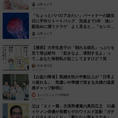
山岡 もと子
2026.08.07
「ちょっとババロアみたい」パートナーの誕生
日に手作りトートバッグ 完成まで1年 淡い
藍染めに漂うクラゲ よく見ると…「センスす
ごい」
山岡 もと子
2026.08.07
【漫画】大学生息子の「頼れる彼氏」っぷりを
見て母は絶句 「起きなよ、遅刻するよ」っ
て…あなた毎朝私が起こしてますけど？笑
松波 穂乃圭
2026.08.07
【お盆の帰省】既婚女性の半数以上が「日常よ
り疲れる」 気遣いや準備で深まる夫婦の温度
感ギャップ鮮明に
まいどなニュース情報部
2026.08.07
父は「エミー賞」主演男優賞の真田広之 31歳
イケメン俳優が長髪ヒゲのワイルド近影「ガチ
ヒロさんそっくり」「新たな一面もステキ」