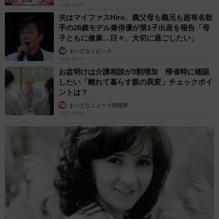
2026.08.08
夫はマイファスHiro、義父母も義兄も超有名歌
ーー「弘法筆を選ばず」というコメントが目立ちます。
手の28歳モデル兼俳優が第1子出産を報告「母
子ともに健康…日々、大切に過ごしたい」
「多くのコメントもいただきまして、その中でも『弘法
まいどなトピック
2026.08.08
筆を選ばず』という言葉をピックアップしてコメントをく
お盆明けは介護相談が3割増加 帰省時に確認
ださる方がほとんどだったので、日本の教育の過程で学ん
したい「離れて暮らす親の異変」チェックポイ
だ『ことわざ』の知識がこういうところで多く垣間見える
ントは？
のが面白いなと思いました」
まいどなニュース情報部
2026.08.08