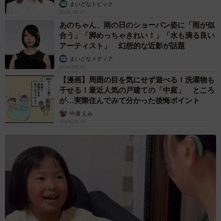
まいどなトピック
2026.08.07
あのちゃん、雨の日のショーパン姿に「雨が似
合う」「脚めっちゃきれい！」「水も滴る良い
アーティスト」 幻想的な近影が話題
まいどなメディア
2026.08.07
【漫画】周囲の目を気にせず遊べる！洗濯物も
干せる！最近人気の戸建ての「中庭」 ところ
が…実際住んでみて分かった後悔ポイント
中瀬 えみ
2026.08.07
4/4
蒼喬さんが手がけた「黒豚」の文字と説明文（松屋フーズホールディン
グス提供）