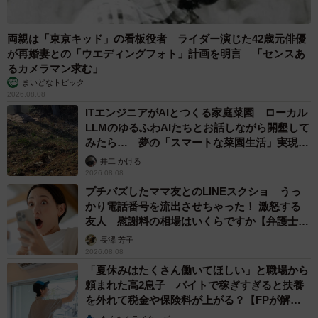
両親は「東京キッド」の看板役者 ライダー演じた42歳元俳優
が再婚妻との「ウエディングフォト」計画を明言 「センスあ
るカメラマン求む」
まいどなトピック
2026.08.08
ITエンジニアがAIとつくる家庭菜園 ローカル
LLMのゆるふわAIたちとお話しながら開墾して
みたら… 夢の「スマートな菜園生活」実現な
3/4
るか
井二 かける
本物の道具とサイズを比べると…（蒼喬さん提供）
2026.08.08
プチバズしたママ友とのLINEスクショ うっ
店頭で見るあの文字も実は
かり電話番号を流出させちゃった！ 激怒する
友人 慰謝料の相場はいくらですか【弁護士が
実は、私たちの生活の中でも蒼喬さんの作品にお目にか
解説】
長澤 芳子
かることができます。
2026.08.08
「夏休みはたくさん働いてほしい」と職場から
頼まれた高2息子 バイトで稼ぎすぎると扶養
アニメ好きの人なら「Fate／Grand Order」 の作中筆文字
を外れて税金や保険料が上がる？【FPが解
演出や、NHK Eテレ放送の「銀河英雄伝説 Die Neue
説】