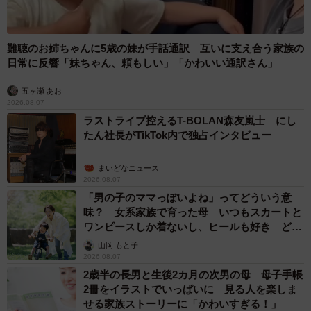
難聴のお姉ちゃんに5歳の妹が手話通訳 互いに支え合う家族の
日常に反響「妹ちゃん、頼もしい」「かわいい通訳さん」
五ヶ瀬 あお
2026.08.07
ラストライブ控えるT-BOLAN森友嵐士 にし
たん社長がTikTok内で独占インタビュー
まいどなニュース
2026.08.07
「男の子のママっぽいよね」ってどういう意
味？ 女系家族で育った母 いつもスカートと
ワンピースしか着ないし、ヒールも好き どの
へんが…
山岡 もと子
2026.08.07
2歳半の長男と生後2カ月の次男の母 母子手帳
2冊をイラストでいっぱいに 見る人を楽しま
せる家族ストーリーに「かわいすぎる！」