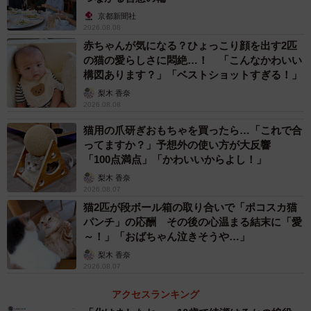
京都新聞社
2026.08.08
ーープロとして使い心地は。
赤ちゃんが気になる？ひょっこり顔を出す2匹
の猫の愛らしさに悶絶…！ 「こんなかわいい
「ふたを開ければ、中にはプラスチック製の硯、文鎮、
構図あります？」「ベストショットすぎる！」
固形の墨、それと書道の筆ではなじみの少ない合成繊維の
梨木 香奈
毛が使われた筆が入ってます。使い心地としては、文鎮は
2026.08.08
とても軽いので書いてると紙がズレてしまいます（笑）。
猫用の爪研ぎおもちゃを買ったら…「これで合
そして1番重要な筆は、毛が化学繊維ということもあり、動
ってますか？」予想外の使い方が大反響
「100点満点」「かわいいからよし！」
物の毛より硬く、心苦しいですが書き心地は良いとは言い
梨木 香奈
難い部分はありますが、おもちゃとしてのクオリティーは
2026.08.07
高いのでは思います」
猫2匹が段ボール箱の取り合いで「ポコスカ猫
パンチ」の応酬 その後の心温まる結末に「愛
～！」「おばちゃん泣きそうや…」
当初は58画の漢字を書くつもりが…
梨木 香奈
ーー「美」の文字を選んだ理由は？
2026.08.07
アクセスランキング
「本来であればもっと難しい漢字を書こうと思ってまし