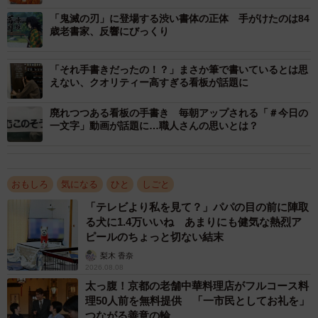
をたしなまない方でも、飾り物としても手にしたい商品だ
「鬼滅の刃」に登場する渋い書体の正体 手がけたのは84
と思いました。情報によれば、フィギュアのキャラクター
歳老書家、反響にびっくり
に持たせて飾ったりする方もいるようです」
「それ手書きだったの！？」まさか筆で書いているとは思
えない、クオリティー高すぎる看板が話題に
廃れつつある看板の手書き 毎朝アップされる「＃今日の
一文字」動画が話題に…職人さんの思いとは？
おもしろ
気になる
ひと
しごと
「テレビより私を見て？」パパの目の前に陣取
る犬に1.4万いいね あまりにも健気な熱烈ア
ピールのちょっと切ない結末
梨木 香奈
2026.08.08
太っ腹！京都の老舗中華料理店がフルコース料
2/4
理50人前を無料提供 「一市民としてお礼を」
つながる善意の輪
サイズはこんな感じです（蒼喬さん提供）