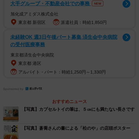
大手グループ・不動産会社での事務
NEW
ーー「ミニチュア習字セット」は職業柄、試そうと。
旭化成アミダス株式会社
東京都 新宿区
派遣社員：時給1,850円
「職業柄というのもありますが、元は私の知人がSNSで
『こんなガチャ見つけて、使えるらしいんだけど、これで
未経験OK 週3日午後パート募集 済生会中央病院
蒼喬さんに字書いて欲しい…』と発言したのをたまたま目
の受付医療事務
にしたのが始まりです。こんなすてきなカプセルトイがあ
東京都済生会中央病院
るとは知らなかったので、これはぜひとも試してみたいと
東京都 港区
の感情がわき、作品を書くに至りました」
アルバイト・パート：時給1,250円～1,330円
ーー手にした感想は。
Sponsored by
「ありがたいことに、20年近く書道を続けてきました。
おすすめニュース
多くの道具に触れてきましたが、その中でもこのミニ習字
【写真】カプセルトイの筆は、５㎝にも満たない長さです
セットは、見た目もとてもかわいらしく、とてもなじみや
すい素敵なデザインです。道具箱の絵は椿の絵や千鳥柄な
【写真】蒼喬さんの書による「松のや」の店頭ポスター
ど、和のデザインではおなじみの素材があしらわれ、書道