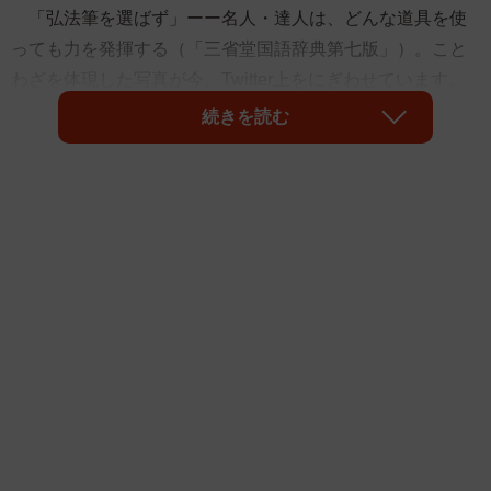
「弘法筆を選ばず」ーー名人・達人は、どんな道具を使
っても力を発揮する（「三省堂国語辞典第七版」）。こと
わざを体現した写真が今、Twitter上をにぎわせています。
続きを読む
投稿主は書道家の蒼喬（そうきょう）さん。蒼喬さんは
15日、自身の公式ツイッター「書家 蒼喬」を更新。「プロ
の書道家が、200円のカプセルトイの書道セットで文字を書
いてみました」と投稿しました。写真には半紙に書かれた
「美」の筆文字とミニチュアサイズの書道セットが写って
います。