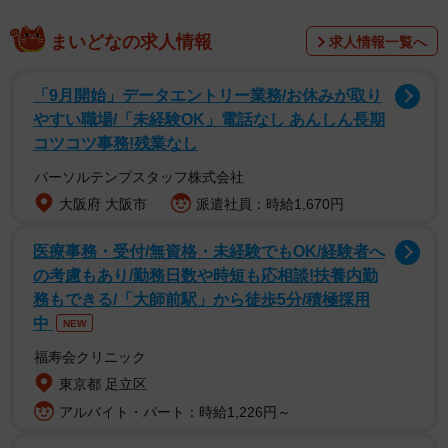
まいどなの求人情報
求人情報一覧へ
「9月開始」データエントリー業務/お休みが取り
やすい職場/「未経験OK」電話なし あんしん長期
写真を見たTwitterユーザーは「プロすごいー」「美しす
コツコツ事務!残業なし
ぎます！」「スゴ技！」「さすがです」と絶賛。3.6万以上
パーソルテンプスタッフ株式会社
のいいねがつき、現在も拡散は続いています。
大阪府 大阪市
派遣社員：時給1,670円
プロも心動く「これはぜひとも試してみたい」
医療事務・受付/無資格・未経験でもOK/経験者へ
の考慮もあり/勤務日数や時短も応相談!扶養内勤
今回使用したミニチュアは、Jドリームが7月に発売した
務もできる/「大師前駅」から徒歩5分/積極採用
カプセルトイ「ミニチュア習字セット」（1つ200円）の最
中
NEW
新シリーズ。シリーズ初回の発売は2019年12月。今回が第
福寿会クリニック
4弾となる人気商品です。
東京都 足立区
アルバイト・パート：時給1,226円～
蒼喬さんに話を聞きました。