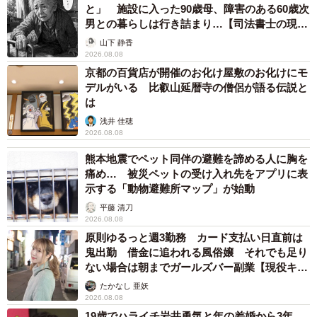
と」 施設に入った90歳母、障害のある60歳次
男との暮らしは行き詰まり…【司法書士の現場
から】
山下 静香
2026.08.08
京都の百貨店が開催のお化け屋敷のお化けにモ
デルがいる 比叡山延暦寺の僧侶が語る伝説と
は
7/10
浅井 佳穂
2026.08.08
はじめてお風呂も入りました
熊本地震でペット同伴の避難を諦める人に胸を
痛め… 被災ペットの受け入れ先をアプリに表
示する「動物避難所マップ」が始動
平藤 清刀
2026.08.08
原則ゆるっと週3勤務 カード支払い日直前は
鬼出勤 借金に追われる風俗嬢 それでも足り
ない場合は朝までガールズバー副業【現役キャ
ストに取材】
たかなし 亜妖
2026.08.08
19歳でハライチ岩井勇気と年の差婚から3年、