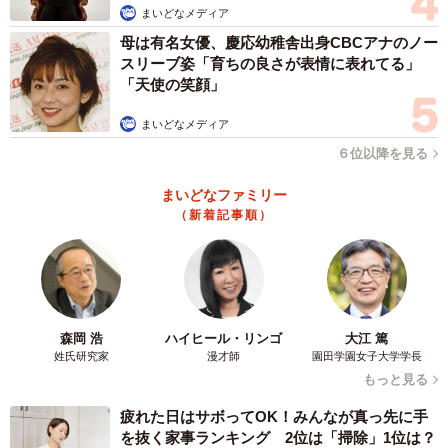
まいどなメディア
してきた保護猫が2匹いる。また夫の猫アレルギーもあり、
母は有名女優、慶応幼稚舎出身CBCアナのノー
これ以上自宅の猫を増やすことは難しい。ましてや、この
スリーブ姿「育ちの良さが表情に表れてる」
地に引っ越してまだ間がないため、地域の信頼できる保護
「天使の笑顔」
団体も知らなかった。問題は山積みだった。
まいどなメディア
６位以降を見る
だが、一生懸命食べているこの子の姿を見ると「このや
せ細って弱った体では、本格的な猛暑となるこれからの気
まいどなファミリー
候に耐えられないだろう」と思い、奥さんは保護する決意
（新着記事順）
を伝え、夫も了承した。
猫のキャリーバッグもなく、素手で抱えて保護を試み
た。猫は弱っているため力がなく、あっさり保護ができ
森岡 浩
ハイヒール・リンゴ
大江 篤
た。そのまま車で病院へ連れて行くと、獣医師から「脱水
姓氏研究家
漫才師
園田学園女子大学学長
症状も出てるし、ノミに血を吸われていて、とても危ない
もっと見る
状態」と知らされた。体重は成猫にもかかわらず、わずか
疲れた日はサボってOK！みんなが真っ先に手
1.8キロ。人間に例えると27キロほどだ。骨と皮だけという
を抜く家事ランキング 2位は「掃除」1位は？