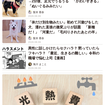
→2分後、足元でうるうる 「かわいすぎる」
「ぬいぐるみみたい」
梨木 香奈
2026.08.09
6/10
「体だけ別生物みたい」初めて川遊びをした
犬、濡れた直後の激変ぶりが話題 「新種
少しずつ体重が増え、毛づやも良くなりました。
だ！」「河童だ」「毛刈りされたあとの羊」
梨木 香奈
あれから1年。
2026.08.09
異性に話しかけたらセクハラ？ 黙っていたら
うーたーはすっかり体が回復し、熱烈な愛情表現をする
フキハラ？ 「最近、生きるの難しい」令和の
職場で悩む上司【漫画】
かわいい猫に成長した。特に猫アレルギーの夫のことが大
海川 まこと
好きで、顔を舐めたり、甘えたい時にする仕草のふみふみ
2026.08.09
マッサージをしたり、主人の仕事をすぐ横で見守ったりと
いつもべったり離れない。夫は「またうーたーに舐められ
たぁ」とにやけながら、舐められた部分を洗い流すのが日
課となっている。
2匹の先住猫とは…どうなったか。お兄ちゃん猫の世話を