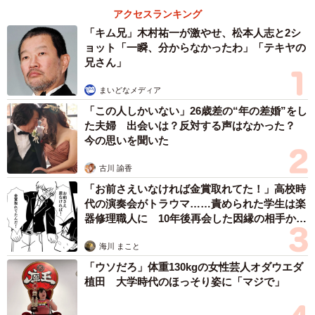
スーパーマーケットでキャットフードと水を用意し、現場
アクセスランキング
へと戻った。
「キム兄」木村祐一が激やせ、松本人志と2シ
ョット「一瞬、分からなかったわ」「テキヤの
逃げ出しているかもしれないと不安だったが、その三毛
兄さん」
猫は移動しておらず、同じ場所で確認ができた。用意した
まいどなメディア
キャットフードをトレーに移し、弱りきった猫に差し出し
「この人しかいない」26歳差の“年の差婚”をし
た。はじめは少し逃げる素振りを見せたが、ご飯を置いて
た夫婦 出会いは？反対する声はなかった？
今の思いを聞いた
少し距離を取ると、すぐにフードを食べ始めてくれた。
古川 諭香
ご飯にはがっついているが、その姿から異変に気が付い
「お前さえいなければ金賞取れてた！」高校時
た。常に頭を左右小刻みに揺らしているのだ。おそらく、
代の演奏会がトラウマ……責められた学生は楽
こちらが思っている以上に、体が支えきれないくらいギリ
器修理職人に 10年後再会した因縁の相手から
思わぬ申し出【漫画】
ギリの状態で生きているのだろう。
海川 まこと
「ウソだろ」体重130kgの女性芸人オダウエダ
猫に食事を与えている間、奥さんは夫にこれからのこと
植田 大学時代のほっそり姿に「マジで」
を相談した。弱っているこの子を放っておくことはでき
ず、保護することを考えた。しかし、自宅には一緒に移住