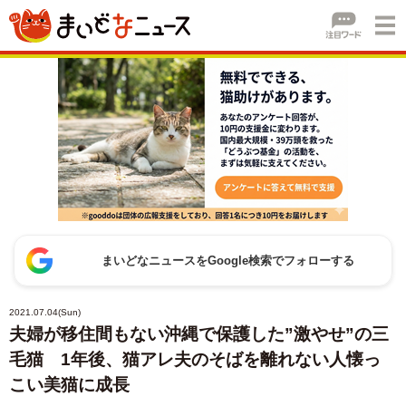
まいどなニュースをGoogle検索でフォローする
2021.07.04(Sun)
夫婦が移住間もない沖縄で保護した”激やせ”の三
毛猫 1年後、猫アレ夫のそばを離れない人懐っ
こい美猫に成長