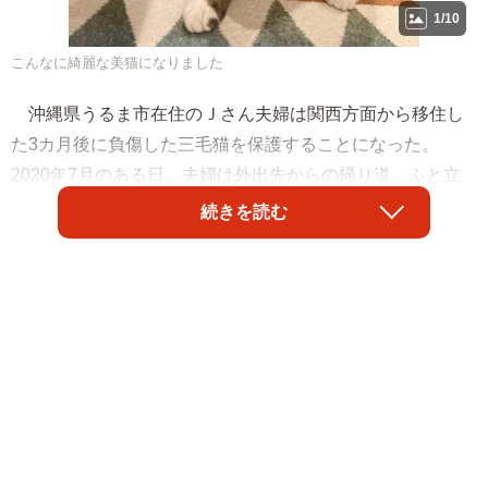
1/10
こんなに綺麗な美猫になりました
沖縄県うるま市在住のＪさん夫婦は関西方面から移住し
た3カ月後に負傷した三毛猫を保護することになった。
2020年7月のある日、夫婦は外出先からの帰り道、ふと立
ち寄った公園で1匹の猫を見掛けた。
続きを読む
前日は暴風雨で大荒れの天候だったが、この日は天気が
良く「せっかくだから散歩でもしよう」となり、車を止め
たのだ。すると公園に隣接した駐車場に1匹の猫がいるのが
目に入った。毛繕いをしていたようだが、こちらに気が付
いたのか離れて行くように歩き出した。