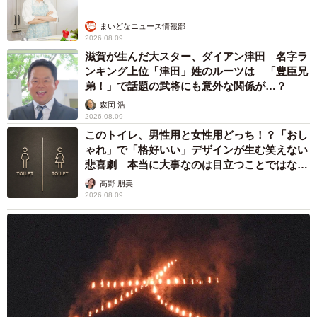
状態にあらためて驚きを隠せなかった。
まいどなニュース情報部
2026.08.09
滋賀が生んだ大スター、ダイアン津田 名字ラ
ンキング上位「津田」姓のルーツは 「豊臣兄
弟！」で話題の武将にも意外な関係が…？
森岡 浩
2026.08.09
このトイレ、男性用と女性用どっち！？「おし
ゃれ」で「格好いい」デザインが生む笑えない
悲喜劇 本当に大事なのは目立つことではな
く…
高野 朋美
2026.08.09
5/10
状態の悪いうーたーを保護した時は、看取る覚悟をしました
実際に「はじめての看取りになるかも？」という不安が