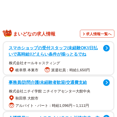
まいどなの求人情報
求人情報一覧へ
スマホショップの受付スタッフ/未経験OK!/日払
いで高時給!/どえらい条件が揃っとるでね
遠目からでも、その姿はフラフラしているように見え
株式会社オールキャスティング
た。気になって近づいてみると、見たことがない程やせ細
岐阜県 本巣市
派遣社員：時給1,650円
って弱っており、尻尾はまるで紐のようだった。
事務員/訪問介護/未経験者歓迎/交通費支給
株式会社ニチイ学館 ニチイケアセンター大館中央
秋田県 大館市
アルバイト・パート：時給1,096円～1,111円