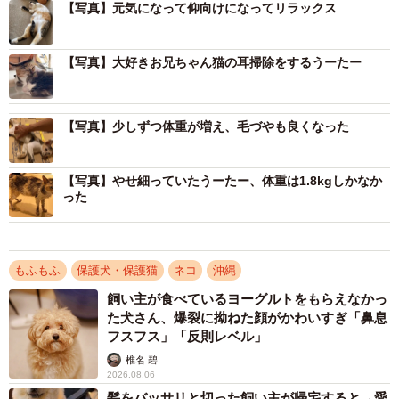
【写真】元気になって仰向けになってリラックス
【写真】大好きお兄ちゃん猫の耳掃除をするうーたー
【写真】少しずつ体重が増え、毛づやも良くなった
3/10
【写真】やせ細っていたうーたー、体重は1.8kgしかなか
った
保護当時はこんなに痩せていました
もふもふ
保護犬・保護猫
ネコ
沖縄
飼い主が食べているヨーグルトをもらえなかっ
た犬さん、爆裂に拗ねた顔がかわいすぎ「鼻息
フスフス」「反則レベル」
椎名 碧
2026.08.06
髪をバッサリと切った飼い主が帰宅すると→愛