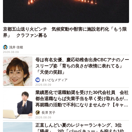
よぎった。しかし、ちょっとでも幸せを感じてもらえるよ
うに世話をしようという覚悟ができた。その一方で猫はメ
スでまだ若いということも分かった。
京都五山送り火ピンチ 気候変動や獣害に施設老朽化「もう限
界」 クラファン募る
うるま農場という公園で保護したことから「うる」とい
う言葉に愛嬌をのせて「うーたー」と名付けた。状態が悪
浅井 佳穂
2026.08.09
かった分、元気になったと感じるまで時間がかかったが、
母は有名女優、慶応幼稚舎出身CBCアナのノー
少しずつ体重が増え、立つ足にも力が入るようになった。
スリーブ姿「育ちの良さが表情に表れてる」
「天使の笑顔」
2カ月ほど経ったころだろうか。ようやく毛が生え変わり
まいどなメディア
始め、小さいながらも鳴き声が出るように。本来のうーた
2026.08.09
業績悪化で退職勧奨を受けた30代会社員 会社
ーの身体に戻っているのだと嬉しい気持ちになった。ずっ
都合退職ならば失業手当を早く受け取れるが…
と無反応だったおもちゃで初めて遊んだ時には、心が通い
再就職の活動で不利になりませんか？【キャリ
合えたような気がして感動で涙が出た。「うーたー本当に
アカウンセラーが解説】
長澤 芳子
よく頑張った」と夫婦で声を掛けた。
2026.08.09
正直しんどい夏のレジャーランキング、3位
「帰省」、2位「バーベキュー」を抑えた1位