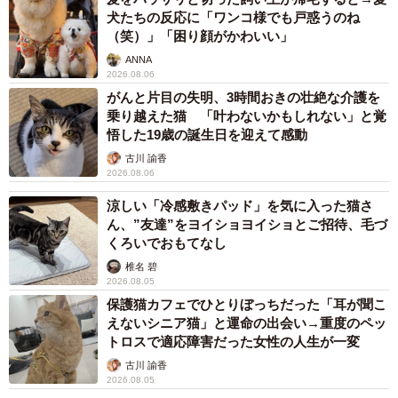
犬たちの反応に「ワンコ様でも戸惑うのね
（笑）」「困り顔がかわいい」
ANNA
2026.08.06
4/10
がんと片目の失明、3時間おきの壮絶な介護を
乗り越えた猫 「叶わないかもしれない」と覚
保護当時やせ細っていたうーたーは1.8kgしかありませんでした
悟した19歳の誕生日を迎えて感動
古川 諭香
「これは…」
2026.08.06
涼しい「冷感敷きパッド」を気に入った猫さ
衰弱しており、いまにも餓死しそうな雰囲気を感じた。
ん、”友達”をヨイショヨイショとご招待、毛づ
顔を確認すると目には力がなく、生気のない、何とも言え
くろいでおもてなし
ない表情でこちらを見つめてきた。
椎名 碧
2026.08.05
保護猫カフェでひとりぼっちだった「耳が聞こ
辺りを見渡すと食事を与えている様子ではあったが、仲
えないシニア猫」と運命の出会い→重度のペッ
間内で食い負けしているのか？それとも食事の頻度が足り
トロスで適応障害だった女性の人生が一変
ていないのか？全く分からないが、とにかくすぐにでも栄
古川 諭香
養補給が必要な状態であることは一目瞭然。急いで近くの
2026.08.05