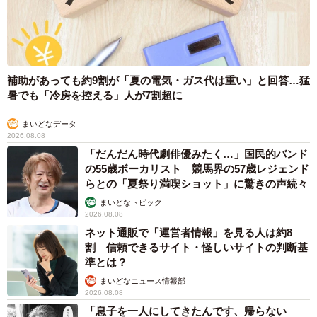
するのが大好きなうーたー。入念に耳掃除をしてあげた
り、お兄ちゃん猫のトイレの後を追いかけ、排泄物を丁寧
に隠してあげる世話焼きさんに。ただ、お姉ちゃん猫には
対抗心があるらしく、いつもちょっかいをかけてはお姉ち
補助があっても約9割が「夏の電気・ガス代は重い」と回答…猛
ゃん猫に怒られている。かなり女の子の面が強いことも分
暑でも「冷房を控える」人が7割超に
かった。
まいどなデータ
2026.08.08
「だんだん時代劇俳優みたく…」国民的バンド
の55歳ボーカリスト 競馬界の57歳レジェンド
らとの「夏祭り満喫ショット」に驚きの声続々
まいどなトピック
2026.08.08
ネット通販で「運営者情報」を見る人は約8
割 信頼できるサイト・怪しいサイトの判断基
準とは？
まいどなニュース情報部
2026.08.08
「息子を一人にしてきたんです、帰らない