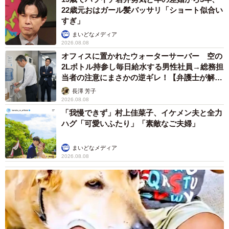
22歳元おはガール髪バッサリ「ショート似合い
すぎ」
まいどなメディア
2026.08.08
オフィスに置かれたウォーターサーバー 空の
2Lボトル持参し毎日給水する男性社員→総務担
当者の注意にまさかの逆ギレ！【弁護士が解
説】
長澤 芳子
8/10
2026.08.08
「我慢できず」村上佳菜子、イケメン夫と全力
お腹を見せて超リラックス
ハグ「可愛いふたり」「素敵なご夫婦」
Ｊさんの奥さんは「うーたーの保護は、命の可能性と尊
まいどなメディア
さを学ぶ大きな経験になりました。あんなに細くて紐のよ
2026.08.08
うな尻尾が今は3匹の中で一番太い立派な尻尾になりまし
た。成長した尻尾の太さは、うーたーが辛い時期を耐え抜
いて、一生懸命生きている勲章だと思っています」と話し
ます。