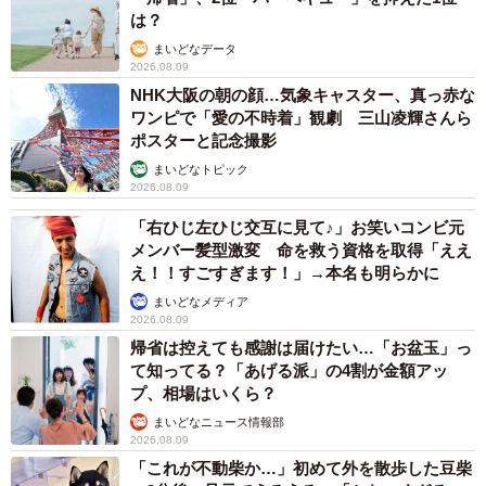
順調に成長していくうーたーに家族を探すことも考えた
は？
が、そのころになると、もうすでに離れられないほどの情
まいどなデータ
が湧いており、我が家の家族として迎え入れることに。そ
2026.08.09
NHK大阪の朝の顔…気象キャスター、真っ赤な
の後、無事に2匹の先住猫にも受け入れられた。
ワンピで「愛の不時着」観劇 三山凌輝さんら
ポスターと記念撮影
まいどなトピック
2026.08.09
「右ひじ左ひじ交互に見て♪」お笑いコンビ元
メンバー髪型激変 命を救う資格を取得「ええ
え！！すごすぎます！」→本名も明らかに
まいどなメディア
2026.08.09
帰省は控えても感謝は届けたい…「お盆玉」っ
て知ってる？「あげる派」の4割が金額アッ
プ、相場はいくら？
まいどなニュース情報部
2026.08.09
「これが不動柴か…」初めて外を散歩した豆柴