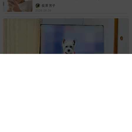
解説】
長澤 芳子
2026.08.08
「テレビより私を見て？」パパの目の前に陣取る犬に1.4万いい
ね あまりにも健気な熱烈アピールのちょっと切ない結末
梨木 香奈
2026.08.08
太っ腹！京都の老舗中華料理店がフルコース料
理50人前を無料提供 「一市民としてお礼を」