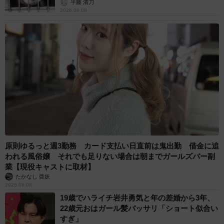
平藤 清刀
2026.08.08
原則ゆるっと週3勤務 カード支払い日直前は鬼出勤 借金に追
われる風俗嬢 それでも足りない場合は朝までガールズバー副
業【現役キャストに取材】
たかなし 亜妖
2026.08.08
19歳でハライチ岩井勇気と年の差婚から3年、
22歳元おはガール髪バッサリ「ショート似合い
すぎ」