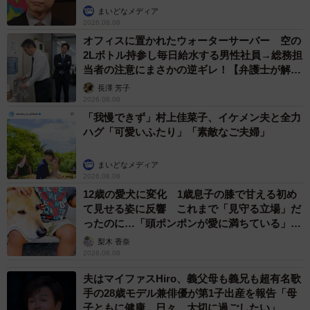
まいどなメディア
2026.08.08
オフィスに置かれたウォーターサーバー 空の
2Lボトル持参し毎日給水する男性社員→総務担
当者の注意にまさかの逆ギレ！【弁護士が解
説】
長澤 芳子
2026.08.08
「我慢できず」村上佳菜子、イケメン夫と全力
ハグ「可愛いふたり」「素敵なご夫婦」
まいどなメディア
2026.08.08
12歳の愛犬に変化 1歳息子の膝で甘える初め
て見せる姿に反響 これまで「見守る立場」だ
ったのに…「頭ポンポンが愛に満ちている」
「尊…」
梨木 香奈
2026.08.08
夫はマイファスHiro、義父母も義兄も超有名歌
手の28歳モデル兼俳優が第1子出産を報告「母
子ともに健康…日々、大切に過ごしたい」