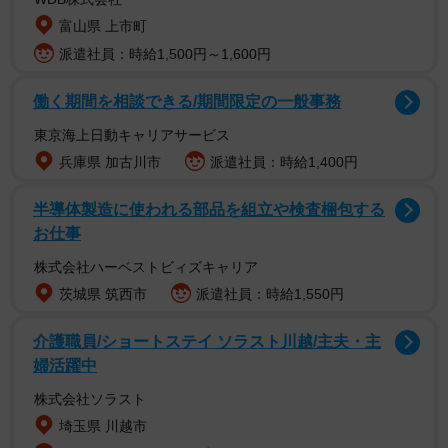
富山県 上市町
派遣社員：時給1,500円～1,600円
2/4
働く期間を相談できる/期間限定の一般事務
東京海上日動キャリアサービス
兵庫県 加古川市
派遣社員：時給1,400円
半導体製造に使われる部品を組立や検査梱包する
お仕事
株式会社ハーベストビィズキャリア
茨城県 筑西市
派遣社員：時給1,550円
介護職員/ショートステイ ソラスト川越/主夫・主
婦活躍中
株式会社ソラスト
3/4
埼玉県 川越市