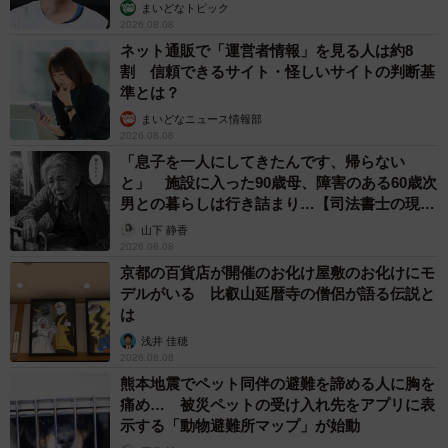
まいどなトピック
2026.08.08
ネット通販で「運営者情報」を見る人は約8
割 信頼できるサイト・怪しいサイトの判断基
準とは？
まいどなニュース情報部
2026.08.08
「息子を一人にしてきたんです、帰らない
と」 施設に入った90歳母、障害のある60歳次
男との暮らしは行き詰まり…【司法書士の現場
から】
山下 静香
2026.08.08
京都の百貨店が開催のお化け屋敷のお化けにモ
デルがいる 比叡山延暦寺の僧侶が語る伝説と
は
浅井 佳穂
2026.08.08
熊本地震でペット同伴の避難を諦める人に胸を
痛め… 被災ペットの受け入れ先をアプリに表
示する「動物避難所マップ」が始動