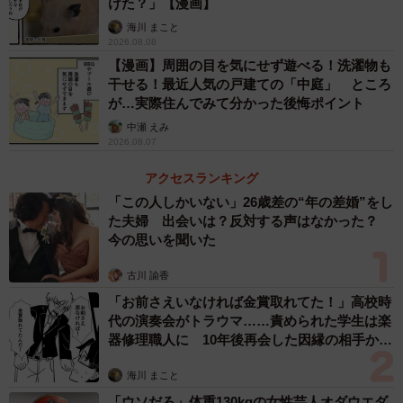
けた？」【漫画】
海川 まこと
2026.08.08
【漫画】周囲の目を気にせず遊べる！洗濯物も
干せる！最近人気の戸建ての「中庭」 ところ
が…実際住んでみて分かった後悔ポイント
中瀬 えみ
2026.08.07
アクセスランキング
「この人しかいない」26歳差の“年の差婚”をし
た夫婦 出会いは？反対する声はなかった？
今の思いを聞いた
古川 諭香
「お前さえいなければ金賞取れてた！」高校時
代の演奏会がトラウマ……責められた学生は楽
器修理職人に 10年後再会した因縁の相手から
思わぬ申し出【漫画】
海川 まこと
「ウソだろ」体重130kgの女性芸人オダウエダ