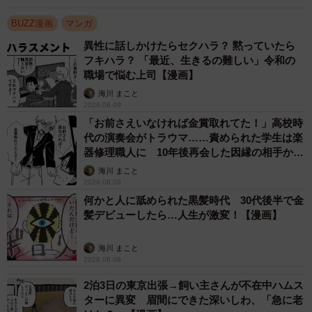
BUZZ漫画
マンガ
異性に話しかけたらセクハラ？ 黙っていたら
フキハラ？ 「最近、生きるの難しい」令和の
職場で悩む上司【漫画】
海川 まこと
2026.08.09
「お前さえいなければ金賞取れてた！」高校時
代の演奏会がトラウマ……責められた学生は楽
この漫画の記事を読む
器修理職人に 10年後再会した因縁の相手から
→
https://maidonanews.jp/article/14329326
思わぬ申し出【漫画】
海川 まこと
2026.08.09
何かと人に舐められた黒髪時代 30代後半で金
髪デビューしたら…人生が激変！【漫画】
海川 まこと
2026.08.08
2泊3日の東京出張→飼い主さんが不在中ハムス
ターに異変 眉間にできた深いしわ、「急に老