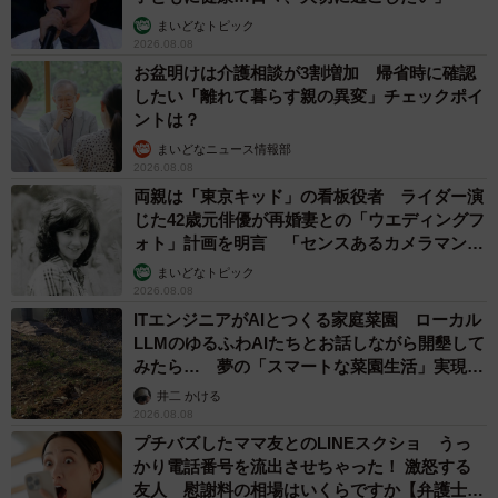
まいどなトピック
2026.08.08
お盆明けは介護相談が3割増加 帰省時に確認
したい「離れて暮らす親の異変」チェックポイ
ントは？
まいどなニュース情報部
2026.08.08
両親は「東京キッド」の看板役者 ライダー演
じた42歳元俳優が再婚妻との「ウエディングフ
ォト」計画を明言 「センスあるカメラマン求
む」
まいどなトピック
2026.08.08
ITエンジニアがAIとつくる家庭菜園 ローカル
LLMのゆるふわAIたちとお話しながら開墾して
みたら… 夢の「スマートな菜園生活」実現な
るか
井二 かける
2026.08.08
プチバズしたママ友とのLINEスクショ うっ
かり電話番号を流出させちゃった！ 激怒する
友人 慰謝料の相場はいくらですか【弁護士が