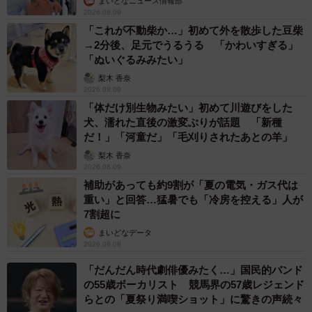
まいどなニュース情報部
2026.08.09
「これが不動柴か…」初めて外を散歩した豆柴
→2分後、足元でうるうる 「かわいすぎる」
「ぬいぐるみみたい」
梨木 香奈
2026.08.09
「体だけ別生物みたい」初めて川遊びをした
犬、濡れた直後の激変ぶりが話題 「新種
だ！」「河童だ」「毛刈りされたあとの羊」
梨木 香奈
2026.08.09
補助があっても約9割が「夏の電気・ガス代は
重い」と回答…猛暑でも「冷房を控える」人が
7割超に
まいどなデータ
2026.08.08
「だんだん時代劇俳優みたく…」国民的バンド
の55歳ボーカリスト 競馬界の57歳レジェンド
らとの「夏祭り満喫ショット」に驚きの声続々