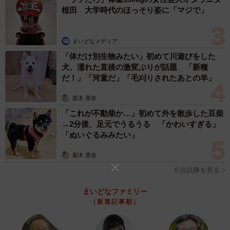
植田 大学時代のほっそり姿に「マジで」
まいどなメディア
「体だけ別生物みたい」初めて川遊びをした
犬、濡れた直後の激変ぶりが話題 「新種
だ！」「河童だ」「毛刈りされたあとの羊」
梨木 香奈
「これが不動柴か…」初めて外を散歩した豆柴
→2分後、足元でうるうる 「かわいすぎる」
「ぬいぐるみみたい」
梨木 香奈
６位以降を見る
まいどなファミリー
（新着記事順）