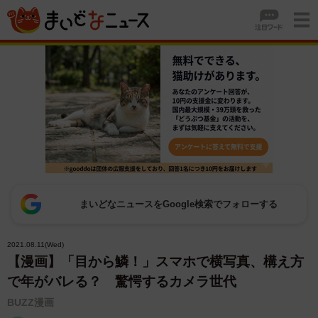
まいどなニュースをGoogle検索でフォローする
2021.08.11(Wed)
【漫画】「目から鱗！」スマホで横写真、構え方
で年がバレる？ 驚愕するカメラ世代
BUZZ漫画