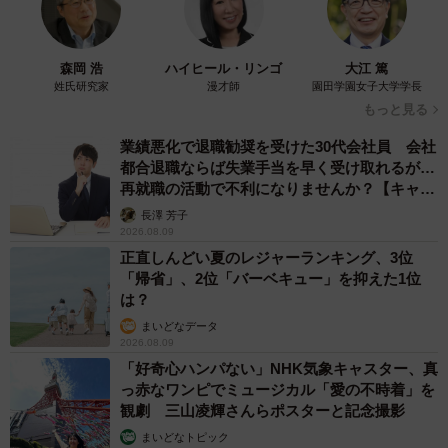
森岡 浩
ハイヒール・リンゴ
大江 篤
姓氏研究家
漫才師
園田学園女子大学学長
もっと見る
業績悪化で退職勧奨を受けた30代会社員 会社
都合退職ならば失業手当を早く受け取れるが…
再就職の活動で不利になりませんか？【キャリ
アカウンセラーが解説】
長澤 芳子
2026.08.09
正直しんどい夏のレジャーランキング、3位
「帰省」、2位「バーベキュー」を抑えた1位
は？
まいどなデータ
2026.08.09
「好奇心ハンパない」NHK気象キャスター、真
っ赤なワンピでミュージカル「愛の不時着」を
観劇 三山凌輝さんらポスターと記念撮影
まいどなトピック