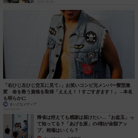
2026.08.09
「右ひじ左ひじ交互に見て♪」お笑いコンビ元メンバー髪型激
変 命を救う資格を取得「えええ！！すごすぎます！」→本名
も明らかに
まいどなメディア
2026.08.09
帰省は控えても感謝は届けたい…「お盆玉」っ
て知ってる？「あげる派」の4割が金額アッ
プ、相場はいくら？