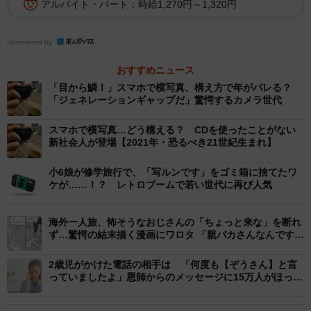
アルバイト・パート：時給1,270円～1,320円
Sponsored by
おすすめニュース
「目から鱗！」スマホで横写真、構え方で年がバレる？
「ジェネレーションギャップだ」驚愕するカメラ世代
スマホで横写真…どう構える？ CDを使ったことがない
新社会人が登場【2021年・恐るべき21世紀生まれ】
小6娘が修学旅行で、「写ルンです」をゴミ箱に捨てたワ
ケが……！？ レトロブームで若い世代に再び人気
4/4
海外一人旅、怖そうなおじさんの「ちょっと来な」を断れ
ず…驚愕の結末描く漫画にワロタ 「親バカさんなんです
ね」
2歳児がかけた電話の相手は 「何度も【ぞうさん】と言
っていましたよ」恩師からのメッセージに15万人がほっこ
り