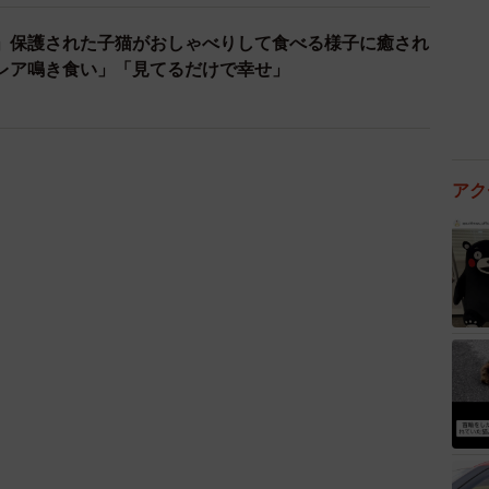
の白と黒のハチワレの女の子。ツイッターには、軍手を
うとすると、小さな子猫がうなりながら「シャーッ！」
た。
で野良感満々でしたが、病院連れて行った後
ャー！って言わなくなりました。
位の子猫なら直ぐ慣れますよ～だそうです。
6b
ki)
May 18, 2021
られました。
迎える前日の深夜から、アパートのエントランスに迷い
ことから、＜夜＞という名前を可愛くもじる意味で、＜
＜ユル＞にしました」と、青木さん。沖縄は青木さんの