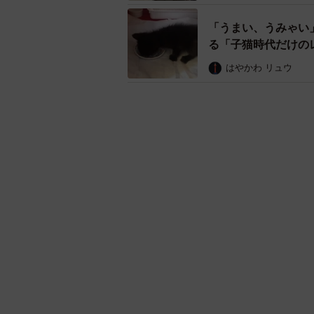
保護された子猫は、生後４週間ほど
はめた青木さんが恐る恐る保護しよ
と威嚇する動画も投稿されていまし
保護の瞬間はこんな感じ
チュール食べさせたらシ
病院の先生いわく、この
pic.twitter.com/joPcQOGr
— 青木悠 (@animation_ao
子猫はその後、ユルちゃんと名付け
名前の由来をうかがうと、「うちに
込んでいたこと。そして黒毛が多い
夜＝ヨル＞の沖縄の方言読みである