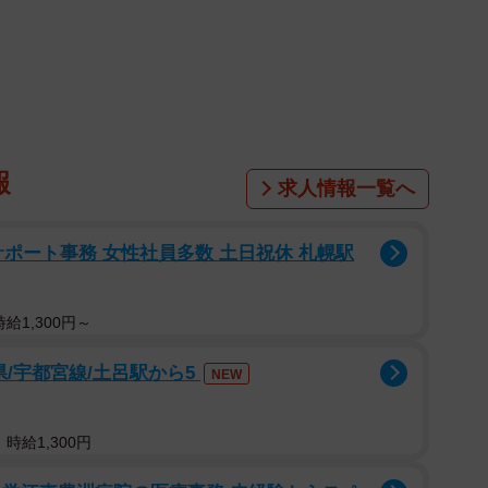
」
（涙）」
報
求人情報一覧へ
ペット可となり、子猫を保護することになったのは、
、アニメーター／演出／イラストレーターとしても活躍する青
サポート事務 女性社員多数 土日祝休 札幌駅
、思ってたよりだいぶ早くに叶いました」とツイートさ
給1,300円～
と猫が大好きだったそうです。
県/宇都宮線/土呂駅から5
NEW
時給1,300円