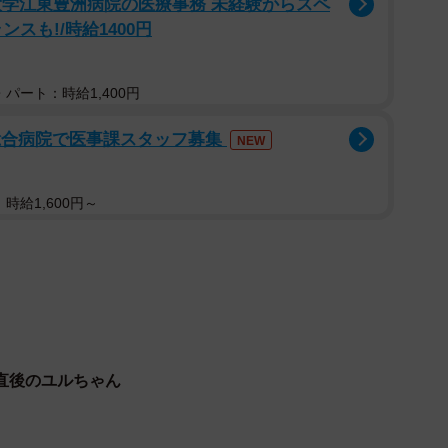
大学江東豊洲病院の医療事務 未経験からスペ
スも!/時給1400円
パート：時給1,400円
K総合病院で医事課スタッフ募集
NEW
時給1,600円～
直後のユルちゃん