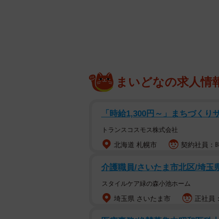
「いかん、目から汁が…」
「とてもいい物件です」
「全てが縁で成り立っている」
「世の中捨てたもんじゃないですね
「そんな大家さんのとこに住みたい
まいどなの求人情
大家さんの一言でペット不可物件が
asurafilm所属のアニメ監督で
木悠さん。
「時給1,300円～」まちづくり
トランスコスモス株式会社
「いつかは猫飼いたい思ってたけど
北海道 札幌市
契約社員：時
れていたように、青木さんはもとも
介護職員/さいたま市北区/埼玉
スタイルケア緑の森小池ホーム
埼玉県 さいたま市
正社員：