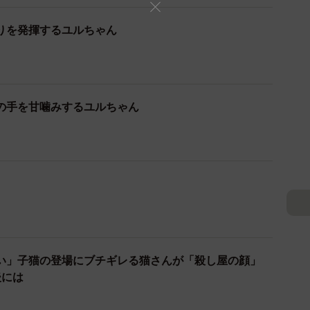
りを発揮するユルちゃん
1/17
してこんなとこに？（提供：青木悠さん）
ら茶トラかキジトラ辺りが良いな～とか考えてたけど、目
の手を甘噛みするユルちゃん
な事はどうでも良くなった。全飼い主が思ってる事だろ
あり天使」「噂に聞いてた通り仕事とネコの両立は難し
やいていた青木さん。
い」子猫の登場にブチギレる猫さんが「殺し屋の顔」
の変化について、うかがってみました。
後には
以前より楽しくなりましたね。現在リモートワークをし
に行っては遊んだり、世話したりしています。
」保護された子猫がおしゃべりして食べる様子に癒され
レア鳴き食い」「見てるだけで幸せ」
めてしまいますし、起きてたら起きてたで、ちょっとだ
で、否応なしに時間を取られてます」（青木悠さん）