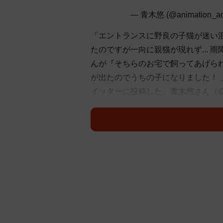
— 青木悠 (@animation_ao
「エントランスに野良の子猫が迷い
たのですが一向に親猫が現れず...
んが『そちらのお宅で飼ってあげら
が出たのでうちの子になりました！
イッターに投稿した、青木悠さん（@anim
迷い込んだ子猫をめぐる運命の出会
到しました。
「すっごいいい話！ぜったいに幸運
「猫を飼うきっかけが羨ましすぎる
「大家さん大英断！((o(｡>ω<｡)o))」
「最高の大家さんやなぁ♡」
「よかったね、猫ちゃん。もう幸せ