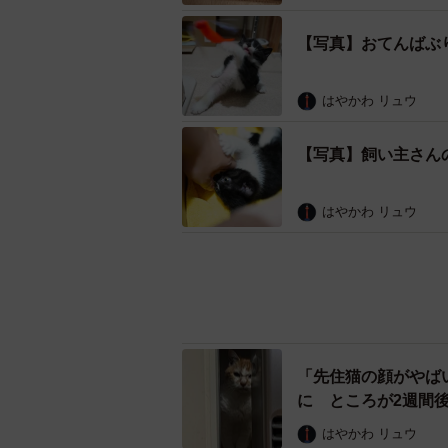
【写真】おてんばぶ
はやかわ リュウ
おびえる子猫。どう
「猫を飼う妄想してる間は 飼うな
【写真】飼い主さん
の前の子猫が可愛すぎてもはやそん
うけど、うちの子ってだけで正義で
はやかわ リュウ
い…」と、早くも愛猫家らしくつぶ
「先住猫の顔がやば
猫を保護したことで起きた生活面で
に ところが2週間
はやかわ リュウ
「猫のおかげで、家で過ごす時間が
てますが、休憩時間の度に様子を見
「うまい、うみゃい
る「子猫時代だけの
猫が寝ていると可愛くてしばらく眺
はやかわ リュウ
けと思ってしばらく遊んでしまうの