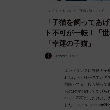
トップ
おもしろ
「子猫を飼ってあげて」
「子猫を飼ってあげ
ト不可が一転！「世
「幸運の子猫」
はやかわ リュウ
エントランスに野良の子
れしばらく様子見てたので
雨降ってるし段々弱って
らのお宅で飼ってあげら
ペット不可だったけど、
した！
pic.twitter.com/