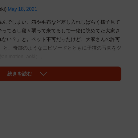
ki)
May 18, 2021
混んでしまい、箱や毛布など差し入れしばらく様子見て
 雨降ってるし段々弱って来てるしで一緒に眺めてた大家さ
れない？』と。ペット不可だったけど、大家さんの許可
 」と、奇跡のようなエピソードとともに子猫の写真をツ
ation_aoki）。
いと大家さんの柔軟な対応に、リプ欄には感動の声が殺
続きを読む
の子だよ」
」
だ」