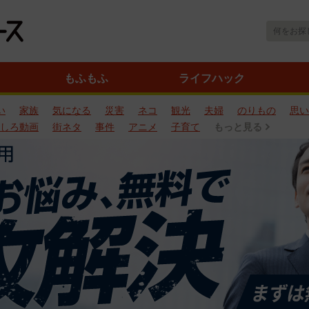
もふもふ
ライフハック
い
家族
気になる
災害
ネコ
観光
夫婦
のりもの
思い
しろ動画
街ネタ
事件
アニメ
子育て
もっと見る