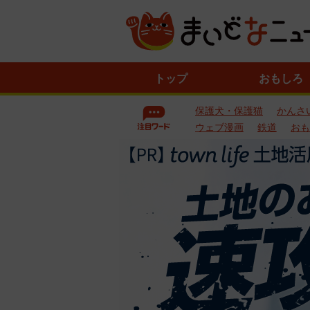
ニ
トップ
おもしろ
ュ
ー
保護犬・保護猫
かんさ
ス
一
ウェブ漫画
鉄道
おも
覧