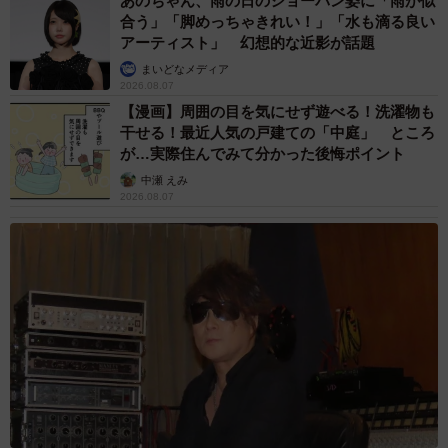
あのちゃん、雨の日のショーパン姿に「雨が似
合う」「脚めっちゃきれい！」「水も滴る良い
アーティスト」 幻想的な近影が話題
まいどなメディア
2026.08.07
【漫画】周囲の目を気にせず遊べる！洗濯物も
干せる！最近人気の戸建ての「中庭」 ところ
が…実際住んでみて分かった後悔ポイント
中瀬 えみ
2026.08.07