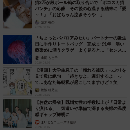
猫2匹が段ボール箱の取り合いで「ポコスカ猫
パンチ」の応酬 その後の心温まる結末に「愛
～！」「おばちゃん泣きそうや…」
梨木 香奈
2026.08.07
「ちょっとババロアみたい」パートナーの誕生
日に手作りトートバッグ 完成まで1年 淡い
藍染めに漂うクラゲ よく見ると…「センスす
ごい」
山岡 もと子
2026.08.07
【漫画】大学生息子の「頼れる彼氏」っぷりを
見て母は絶句 「起きなよ、遅刻するよ」っ
て…あなた毎朝私が起こしてますけど？笑
松波 穂乃圭
2026.08.07
【お盆の帰省】既婚女性の半数以上が「日常よ
り疲れる」 気遣いや準備で深まる夫婦の温度
感ギャップ鮮明に
まいどなニュース情報部
2026.08.07