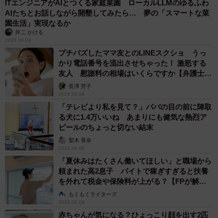
ITエンジニアがAIとつくる家庭菜園 ローカルLLMのゆるふわ
AIたちとお話しながら開墾してみたら… 夢の「スマートな菜
園生活」実現なるか
井二 かける
2026.08.08
プチバズしたママ友とのLINEスクショ うっ
かり電話番号を流出させちゃった！ 激怒する
友人 慰謝料の相場はいくらですか【弁護士が
解説】
長澤 芳子
2026.08.08
「テレビより私を見て？」パパの目の前に陣取
る犬に1.4万いいね あまりにも健気な熱烈ア
ピールのちょっと切ない結末
梨木 香奈
2026.08.08
「夏休みはたくさん働いてほしい」と職場から
頼まれた高2息子 バイトで稼ぎすぎると扶養
を外れて税金や保険料が上がる？【FPが解
説】
もくもくライターズ
2026.08.08
赤ちゃんが気になる？ひょっこり顔を出す2匹