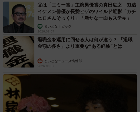
父は「エミー賞」主演男優賞の真田広之 31歳
イケメン俳優が長髪ヒゲのワイルド近影「ガチ
ヒロさんそっくり」「新たな一面もステキ」
まいどなトピック
2026.08.07
退職金を運用に回せる人は何が違う？ 「退職
金額の多さ」より重要な“ある経験”とは
まいどなニュース情報部
2026.08.07