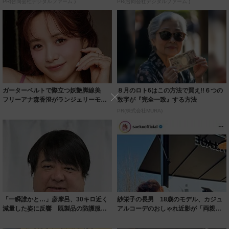
PR(合同会社デジタルファーム )
PR(合同会社デジタルファーム )
ガーターベルトで際立つ妖艶脚線美
８月のロト6はこの方法で買え!!６つの
フリーアナ森香澄がランジェリーモデ
数字が『完全一致』する方法
ルに ｢PE...
PR(株式会社MURA)
「一瞬誰かと…」彦摩呂、30キロ近く
紗栄子の長男 18歳のモデル、カジュ
減量した姿に反響 既製品の防護服が
アルコーデのおしゃれ近影が「両親の
着られると...
いいとこ取...