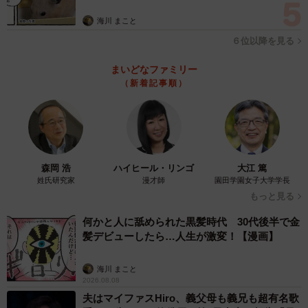
海川 まこと
６位以降を見る
まいどなファミリー
（新着記事順）
森岡 浩
ハイヒール・リンゴ
大江 篤
姓氏研究家
漫才師
園田学園女子大学学長
もっと見る
何かと人に舐められた黒髪時代 30代後半で金
髪デビューしたら…人生が激変！【漫画】
海川 まこと
2026.08.08
夫はマイファスHiro、義父母も義兄も超有名歌