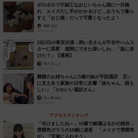
ボロボロで不細工なおじいちゃん猫に一目惚
れ エイズだし手がかかるけど…おうちで暮ら
すと「おじ猫」だって可愛くなったよ！
鶴野 浩己
2026.08.08
2泊3日の東京出張→飼い主さんが不在中ハムス
ターに異変 眉間にできた深いしわ、「急に老
けた？」【漫画】
海川 まこと
2026.08.08
難聴のお姉ちゃんに5歳の妹が手話通訳 互い
に支え合う家族の日常に反響「妹ちゃん、頼も
しい」「かわいい通訳さん」
五ヶ瀬 あお
2026.08.07
アクセスランキング
「化けましたね～」10歳で綾瀬はるかの娘役→
雰囲気ガラリの18歳に成長 「メイクで雰囲気
が」「宝塚に入れそう」