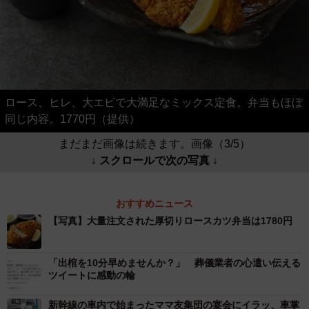
ロース、ヒレ、大エビで大満足なミックス定食。弁当もほぼ
同じ内容。1770円（提供）
まだまだ画像は続きます。画像（3/5）
↓ スクロールで次の写真 ↓
おすすめニュース
【写真】大量注文された厚切りロースカツ弁当は1780円
「出棺を10分早めませんか？」 葬儀業者の心遣い伝える
ツイートに感動の輪
新幹線の車内で始まったママ友集団の宴会にイラッ、車掌