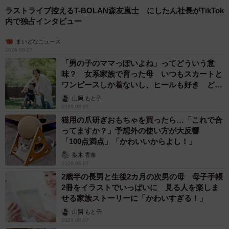
ラストライブ控えるT-BOLAN森友嵐士 にしたん社長がTikTok
内で独占インタビュー
まいどなニュース
2026.08.07
「男の子のママっぽいよね」ってどういう意
味？ 女系家族で育った母 いつもスカートと
ワンピースしか着ないし、ヒールも好き どの
へんが…
山岡 もと子
2026.08.07
猫用の爪研ぎおもちゃを買ったら…「これで合
ってますか？」予想外の使い方が大反響
「100点満点」「かわいいからよし！」
梨木 香奈
2026.08.07
2歳半の長男と生後2カ月の次男の母 母子手帳
2冊をイラストでいっぱいに 見る人を楽しま
せる家族ストーリーに「かわいすぎる！」
山岡 もと子
2026.08.07