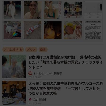
ともに生きる
グルメ
奈良
お盆明けは介護相談が3割増加 帰省時に確認
したい「離れて暮らす親の異変」チェックポイ
ントは？
まいどなニュース情報部
2026.08.08
太っ腹！京都の老舗中華料理店がフルコース料
理50人前を無料提供 「一市民としてお礼を」
つながる善意の輪
京都新聞社
2026.08.08