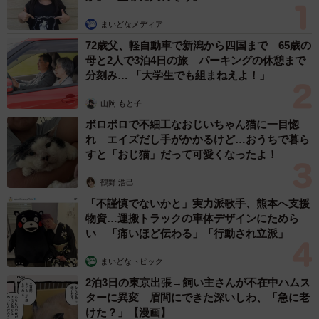
まいどなメディア
72歳父、軽自動車で新潟から四国まで 65歳の
母と2人で3泊4日の旅 パーキングの休憩まで
分刻み… 「大学生でも組まねえよ！」
山岡 もと子
ボロボロで不細工なおじいちゃん猫に一目惚
れ エイズだし手がかかるけど…おうちで暮ら
すと「おじ猫」だって可愛くなったよ！
鶴野 浩己
「不謹慎でないかと」実力派歌手、熊本へ支援
物資…運搬トラックの車体デザインにためら
い 「痛いほど伝わる」「行動され立派」
まいどなトピック
2泊3日の東京出張→飼い主さんが不在中ハムス
ターに異変 眉間にできた深いしわ、「急に老
けた？」【漫画】