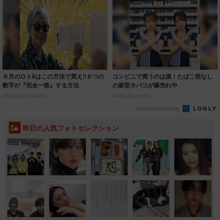
８月のロト6はこの方法で買え!!６つの
コンビニで買うのは損！たばこ税なし
数字が『完全一致』する方法
の新型タバコが爆売れ中
PR(株式会社MURA)
PR(株式会社HAL)
Recommended by
昨日の人気フォトセレクション