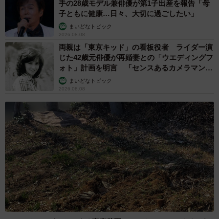
手の28歳モデル兼俳優が第1子出産を報告「母
子ともに健康…日々、大切に過ごしたい」
まいどなトピック
2026.08.08
両親は「東京キッド」の看板役者 ライダー演
じた42歳元俳優が再婚妻との「ウエディングフ
ォト」計画を明言 「センスあるカメラマン求
む」
まいどなトピック
2026.08.08