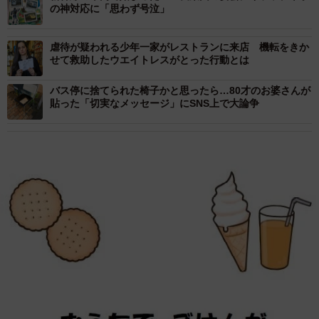
の神対応に「思わず号泣」
虐待が疑われる少年一家がレストランに来店 機転をきか
せて救助したウエイトレスがとった行動とは
バス停に捨てられた椅子かと思ったら…80才のお婆さんが
貼った「切実なメッセージ」にSNS上で大論争