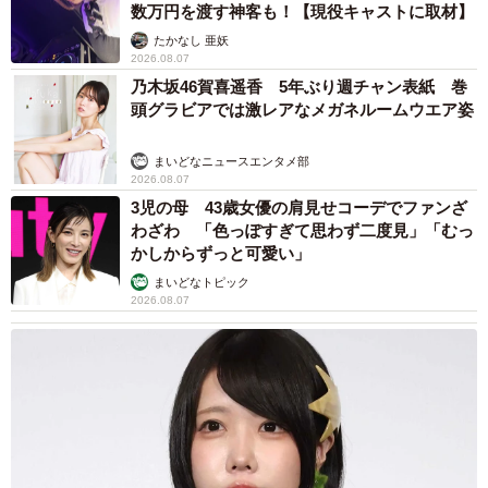
数万円を渡す神客も！【現役キャストに取材】
窓からお外を見ると、お散歩したくなっちゃうんだニャ
たかなし 亜妖
2026.08.07
乃木坂46賀喜遥香 5年ぶり週チャン表紙 巻
頭グラビアでは激レアなメガネルームウエア姿
まいどなニュースエンタメ部
2026.08.07
3児の母 43歳女優の肩見せコーデでファンざ
わざわ 「色っぽすぎて思わず二度見」「むっ
かしからずっと可愛い」
まいどなトピック
6/9
2026.08.07
庭を散歩中。タロスケくんがどこにいるか分かりますか？
現地の清水高原の冬は積雪40～50センチ位になる場所。気
温は里よりもかなり低く、マイナス10度以下になる日もあ
った。また、野生動物がたくさんいて、毎晩のようにイタ
チやキツネが庭を横切っていたことから、「希望は捨てて