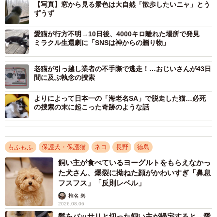
【写真】窓から見る景色は大自然「散歩したいニャ」とう
ずうず
愛猫が行方不明→10日後、4000キロ離れた場所で発見
ミラクル生還劇に「SNSは神からの贈り物」
3/9
老猫が引っ越し業者の不手際で逃走！…おじいさんが43日
間に及ぶ執念の捜索
よりによって日本一の「海老名SA」で脱走した猫…必死
の捜索の末に起こった奇跡のような話
もふもふ
保護犬・保護猫
ネコ
長野
徳島
飼い主が食べているヨーグルトをもらえなかっ
た犬さん、爆裂に拗ねた顔がかわいすぎ「鼻息
フスフス」「反則レベル」
椎名 碧
2026.08.06
4/9
髪をバッサリと切った飼い主が帰宅すると→愛