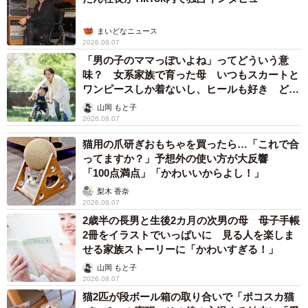
のか、甘えた声で近づきその場で、ゴロンゴロンとお腹を
見せた。
まいどなニュース
2026.08.07
捕まえて帰ろうとしたときに一悶着あった。捕まえようと
「男の子のママっぽいよね」ってどういう意
味？ 女系家族で育った母 いつもスカートと
すると逃げるの繰り返しで捕獲まで1時間の時間を要した。
ワンピースしか着ないし、ヒールも好き どの
やはり半年間の外生活で警戒心が強くなったようだ。最後
へんが…
山岡 もと子
ははとさんが奥の手として用意していたCIAO ちゅ～るを
2026.08.07
CM曲を流しながら取り出すと、タロスケくんは駆け寄って
猫用の爪研ぎおもちゃを買ったら…「これで合
きた。
ってますか？」予想外の使い方が大反響
「100点満点」「かわいいからよし！」
厳しい冬を越して無事だったタロスケくん。発見した家で
梨木 香奈
2026.08.07
は、外猫を複数匹飼っており、タロスケくんもそこへ仲間
2歳半の長男と生後2カ月の次男の母 母子手帳
入りしたため、食いっぱぐれはなかったようだ。
2冊をイラストでいっぱいに 見る人を楽しま
せる家族ストーリーに「かわいすぎる！」
山岡 もと子
2026.08.07
猫2匹が段ボール箱の取り合いで「ポコスカ猫