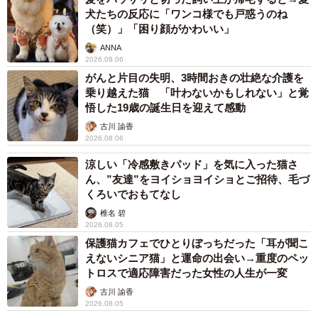
犬たちの反応に「ワンコ様でも戸惑うのね
徳島県在住のころマンション内で
（笑）」「困り顔がかわいい」
ANNA
それ以前は、徳島県内でマンション暮らし。夫婦が働いて
2026.08.06
いたお弁当屋さんに、2019年9月2日、のちに脱走すること
がんと片目の失明、3時間おきの壮絶な介護を
になる子猫のタロスケくんが現れた。2人はともに“犬派”だ
乗り越えた猫 「叶わないかもしれない」と覚
悟した19歳の誕生日を迎えて感動
ったが、毎日、エサを求めてやってくるタロスケくんの可
古川 諭香
愛さにすっかり魅了され、出会いから1カ月半となる10月
2026.08.06
18日に保護、家族の一員として迎えた。
涼しい「冷感敷きパッド」を気に入った猫さ
ん、”友達”をヨイショヨイショとご招待、毛づ
タロスケくんは出会ったころから、左の前足がブラブラし
くろいでおもてなし
て歩き方がおかしかったため、動物病院で診てもらったと
椎名 碧
2026.08.05
ころ、原因は分からないが神経がないと告げられた。生後
保護猫カフェでひとりぼっちだった「耳が聞こ
半年ぐらいだったタロスケくん。神経がなくても器用に前
えないシニア猫」と運命の出会い→重度のペッ
足を使っていたことから、獣医師から勧められた「切断」
トロスで適応障害だった女性の人生が一変
という選択はせずに、そのままにすることにした。
古川 諭香
2026.08.05