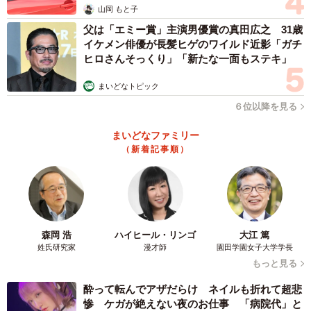
ング、迷子ペットの検索ページの登録、関係機関への連
山岡 もと子
絡、お店や動物病院などへのチラシの配布、早朝や深夜の
父は「エミー賞」主演男優賞の真田広之 31歳
時間を問わずの声掛け、捕獲機の設置や置き餌、ありとあ
イケメン俳優が長髪ヒゲのワイルド近影「ガチ
ヒロさんそっくり」「新たな一面もステキ」
らゆる手で、捜索に没頭した。しかし、目撃情報は一切な
く時間だけが過ぎていった。
まいどなトピック
６位以降を見る
「もう生きて会えることはないのかな」
まいどなファミリー
（新着記事順）
森岡 浩
ハイヒール・リンゴ
大江 篤
姓氏研究家
漫才師
園田学園女子大学学長
もっと見る
酔って転んでアザだらけ ネイルも折れて超悲
5/9
惨 ケガが絶えない夜のお仕事 「病院代」と