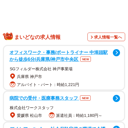
はとさんの愛猫が脱走したのは、2020年10月5日。夕飯
まいどなの求人情報
求人情報一覧へ
後、散歩に出かけたまま帰ってこなかった。実は、夫婦2人
のはとさん夫妻は、田舎暮らしを求めて、9月14日に長野県
オフィスワーク・事務/ポートライナー 中埠頭駅
東筑摩郡山形村の清水高原という標高1400メートルの自然
から徒歩6分/兵庫県/神戸市中央区
NEW
豊かな新居に引っ越したばかりだった。
SGフィルダー株式会社 神戸事業場
兵庫県 神戸市
“犬派”の夫婦がタロスケくんの可愛さに魅了され
アルバイト・パート：時給1,221円
る
病院での受付・医療事務スタッフ
NEW
株式会社ワークスタッフ
愛媛県 松山市
派遣社員：時給1,180円～