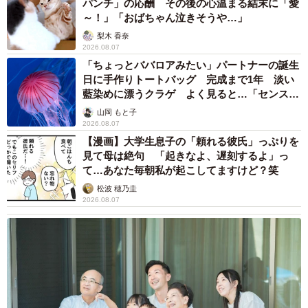
パンチ」の応酬 その後の心温まる結末に「愛
～！」「おばちゃん泣きそうや…」
梨木 香奈
2026.08.07
「ちょっとババロアみたい」パートナーの誕生
日に手作りトートバッグ 完成まで1年 淡い
藍染めに漂うクラゲ よく見ると…「センスす
ごい」
山岡 もと子
2026.08.07
【漫画】大学生息子の「頼れる彼氏」っぷりを
7/9
見て母は絶句 「起きなよ、遅刻するよ」っ
て…あなた毎朝私が起こしてますけど？笑
無事保護されて帰ってきたタロスケくん、ちょっと目つきが険しい…
か？
松波 穂乃圭
2026.08.07
はとさんは言う。「今は帰ってきて間もないので、まだ警
戒しているようですが、キャットタワーや座布団など自分
の使っていたものは覚えているようで匂いを嗅ぎまくって
います。今まで以上に甘えん坊になり、ずっと私の膝の上
にいます。これからゆっくり元の生活にもどっていけたら