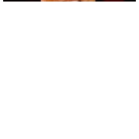
愛車は総走行距離17万キロのホンダレジェンド 「どなたか欲
しい方が居たら」 大御所漫才師が譲渡の意向
まいどなトピック
2026.08.06
【漫画】「高い家賃を払えるのに、まだ欲し
い？」高級レジデンスの七夕飾り、書かれた願
い事にびっくり 人の欲には終わりがないのか
松波 穂乃圭
2026.08.06
大河出演の39歳俳優 真夏の海で赤銅色の肉体
美を連投 「バッキバキだな」「ばり渋いで
す」
まいどなトピック
2026.08.06