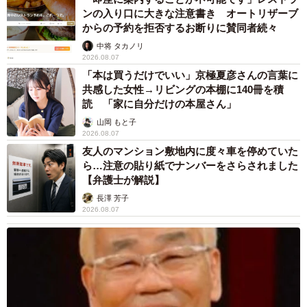
ンの入り口に大きな注意書き オートリザーブ
からの予約を拒否するお断りに賛同者続々
中将 タカノリ
2026.08.07
「本は買うだけでいい」京極夏彦さんの言葉に
共感した女性→リビングの本棚に140冊を積
読 「家に自分だけの本屋さん」
山岡 もと子
2026.08.07
友人のマンション敷地内に度々車を停めていた
ら…注意の貼り紙でナンバーをさらされました
【弁護士が解説】
長澤 芳子
2026.08.07