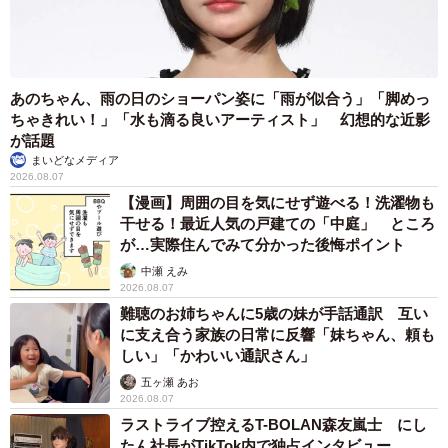
いませんでしたが、もう生きて会えることはないのかなと
思っていました」とはとさん。
山の上ばかりを探してたはとさん夫妻だが、念のために里
あのちゃん、雨の日のショーパン姿に「雨が似合う」「脚めっ
ちゃきれい！」「水も滴る良いアーティスト」 幻想的な近影
にも足をのばした。聞き込みを続けるうちに、なんと、そ
が話題
のうちの1人の女性から「この猫ならお隣でごはんをもらっ
まいどなメディア
ているよ」と有力情報を聞くことができた。実に探し始め
2026.08.07
【漫画】周囲の目を気にせず遊べる！洗濯物も
て190日後、4月13日のことだった。はとさんは胸が高鳴
干せる！最近人気の戸建ての「中庭」 ところ
り、足早で隣家を訪ねた。
が…実際住んでみて分かった後悔ポイント
中瀬 えみ
そして、ずっと会いたかったタロスケくんが、目の前にい
2026.08.07
難聴のお姉ちゃんに5歳の妹が手話通訳 互い
た。発見した場所は、新居から直線距離で1.5～2キロほど
に支え合う家族の日常に反響「妹ちゃん、頼も
だった。半年ぶりに会ったタロスケくんは、すっかり野生
しい」「かわいい通訳さん」
に戻った様子で、かなり顔つきが険しくなっていた。体も
五ヶ瀬 あお
一回り大きくなり、ワイルド感があふれていた。ただ、
2026.08.07
ラストライブ控えるT-BOLAN森友嵐士 にし
「タロスケ」と声をかけるとはとさんのことを思い出した
たん社長がTikTok内で独占インタビュー