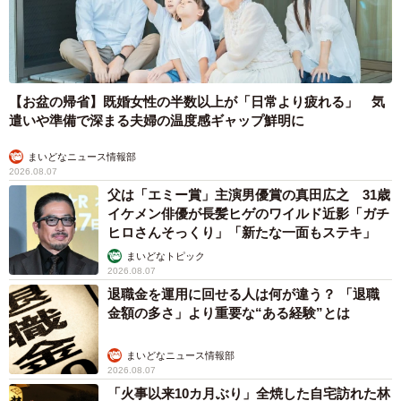
なと思います。もう2度と外には出しません」。ワイルドな
険しい目つきになって帰ってきたタロスケくんだが、元の
穏やかな目つきに戻るのはすぐだろう。
【お盆の帰省】既婚女性の半数以上が「日常より疲れる」 気
遣いや準備で深まる夫婦の温度感ギャップ鮮明に
まいどなニュース情報部
2026.08.07
父は「エミー賞」主演男優賞の真田広之 31歳
イケメン俳優が長髪ヒゲのワイルド近影「ガチ
ヒロさんそっくり」「新たな一面もステキ」
まいどなトピック
2026.08.07
8/9
退職金を運用に回せる人は何が違う？ 「退職
金額の多さ」より重要な“ある経験”とは
まいどなニュース情報部
2026.08.07
「火事以来10カ月ぶり」全焼した自宅訪れた林