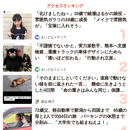
その後は、すっかり完全室内飼いの家猫生活を堪能。部屋
アクセスランキング
の中で、おもちゃで遊んだり、大好きなCIAO ちゅ～るの
「化けましたね～」10歳で綾瀬はるかの娘役→
CM曲を流すと、喜んではとさんの元にやってきたという。
雰囲気ガラリの18歳に成長 「メイクで雰囲気
が」「宝塚に入れそう」
部屋の窓から外を見るのが好きなタロスケくんは平穏に暮
らしていた。
まいどなメディア
「不謹慎でないかと」実力派歌手、熊本へ支援
そんな都会生活に別れを告げ、長野の新居では、窓から見
物資…運搬トラックの車体デザインにためら
い 「痛いほど伝わる」「行動され立派」
える大自然に興味津々。野生の本能が騒いだのか、外に出
たがるようになり、夫妻は時々、一緒に敷地内に出すよう
まいどなトピック
になった。そのうち短い散歩にも行くようになった。そん
「そのままにしといてください」道路で動けな
なときタロスケくんは、今まで見せたことがないくらい目
い猫を前に返された一言… 懸命に生きようと
した4日間 「命の重さはみんな同じ」保護団
をキラキラさせて、高原をかっ歩していた。ところが、引
体代表の訴え
っ越しから21日目、散歩に出掛けたまま、姿を消してしま
渡辺 晴子
った。
72歳父、軽自動車で新潟から四国まで 65歳の
母と2人で3泊4日の旅 パーキングの休憩まで
はとさんはそれからといもの、毎日の聞き込みやポスティ
分刻み… 「大学生でも組まねえよ！」