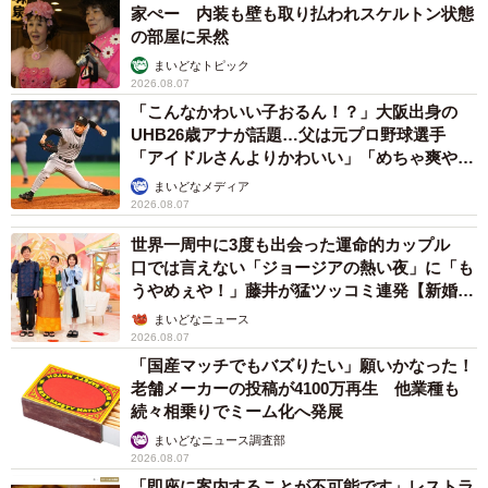
家ぺー 内装も壁も取り払われスケルトン状態
の部屋に呆然
まいどなトピック
2026.08.07
「こんなかわいい子おるん！？」大阪出身の
UHB26歳アナが話題…父は元プロ野球選手
9/9
「アイドルさんよりかわいい」「めちゃ爽や
か」
まいどなメディア
2026.08.07
世界一周中に3度も出会った運命的カップル
口では言えない「ジョージアの熱い夜」に「も
うやめぇや！」藤井が猛ツッコミ連発【新婚さ
ん】
まいどなニュース
2026.08.07
「国産マッチでもバズりたい」願いかなった！
老舗メーカーの投稿が4100万再生 他業種も
続々相乗りでミーム化へ発展
まいどなニュース調査部
2026.08.07
「即座に案内することが不可能です」レストラ