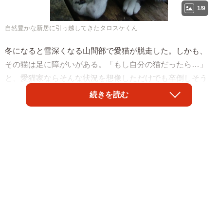
1/9
自然豊かな新居に引っ越してきたタロスケくん
冬になると雪深くなる山間部で愛猫が脱走した。しかも、
その猫は足に障がいがある。「もし自分の猫だったら…」
と、愛猫家ならそんな状況を想像しただけでも卒倒しそう
になるが、脱走した猫を探すことを決してあきらめず、190
続きを読む
日後に発見した夫婦がいる。長野県在住のはとさん夫妻
だ。