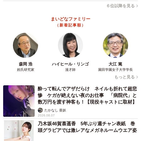
６位以降を見る
まいどなファミリー
（新着記事順）
森岡 浩
ハイヒール・リンゴ
大江 篤
姓氏研究家
漫才師
園田学園女子大学学長
もっと見る
酔って転んでアザだらけ ネイルも折れて超悲
惨 ケガが絶えない夜のお仕事 「病院代」と
数万円を渡す神客も！【現役キャストに取材】
たかなし 亜妖
2026.08.07
乃木坂46賀喜遥香 5年ぶり週チャン表紙 巻
頭グラビアでは激レアなメガネルームウエア姿