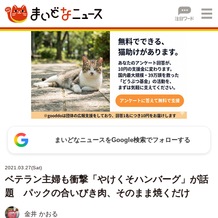
まいどなニュースをGoogle検索でフォローする
2021.03.27(Sat)
ベテラン主婦も衝撃「やけくそハンバーグ」が話
題 パックの合いびき肉、そのまま焼くだけ
金井 かおる