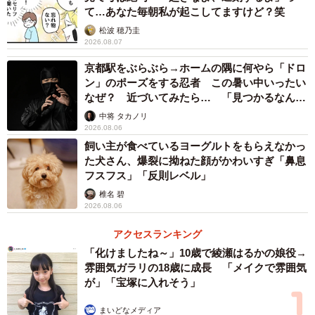
て…あなた毎朝私が起こしてますけど？笑
松波 穂乃圭
2026.08.07
京都駅をぶらぶら→ホームの隅に何やら「ドロ
ン」のポーズをする忍者 この暑い中いったい
なぜ？ 近づいてみたら… 「見つかるなんて
未熟」
中将 タカノリ
2026.08.06
飼い主が食べているヨーグルトをもらえなかっ
た犬さん、爆裂に拗ねた顔がかわいすぎ「鼻息
フスフス」「反則レベル」
椎名 碧
2026.08.06
アクセスランキング
「化けましたね～」10歳で綾瀬はるかの娘役→
雰囲気ガラリの18歳に成長 「メイクで雰囲気
が」「宝塚に入れそう」
まいどなメディア