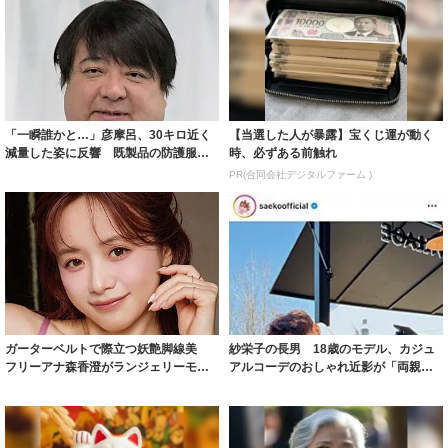
「一瞬誰かと…」彦摩呂、30キロ近く
【当選した人が暴露】宝くじ運が動く
減量した姿に反響 既製品の防護服が
時、必ずある前触れ
着られると...
PR(合同会社デジタルファーム )
ガーターベルトで際立つ妖艶脚線美
紗栄子の長男 18歳のモデル、カジュ
フリーアナ森香澄がランジェリーモデ
アルコーデのおしゃれ近影が「両親の
ルに ｢PE...
いいとこ取...