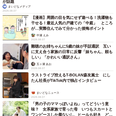
が話題
まいどなメディア
2026.08.07
【漫画】周囲の目を気にせず遊べる！洗濯物も
干せる！最近人気の戸建ての「中庭」 ところ
が…実際住んでみて分かった後悔ポイント
中瀬 えみ
2026.08.07
難聴のお姉ちゃんに5歳の妹が手話通訳 互い
に支え合う家族の日常に反響「妹ちゃん、頼も
しい」「かわいい通訳さん」
五ヶ瀬 あお
2026.08.07
ラストライブ控えるT-BOLAN森友嵐士 にし
たん社長がTikTok内で独占インタビュー
まいどなニュース
2026.08.07
「男の子のママっぽいよね」ってどういう意
味？ 女系家族で育った母 いつもスカートと
ワンピースしか着ないし、ヒールも好き どの