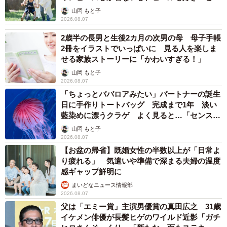
へんが…
山岡 もと子
2026.08.07
2歳半の長男と生後2カ月の次男の母 母子手帳
2冊をイラストでいっぱいに 見る人を楽しま
せる家族ストーリーに「かわいすぎる！」
山岡 もと子
2026.08.07
「ちょっとババロアみたい」パートナーの誕生
日に手作りトートバッグ 完成まで1年 淡い
藍染めに漂うクラゲ よく見ると…「センスす
ごい」
山岡 もと子
2026.08.07
【お盆の帰省】既婚女性の半数以上が「日常よ
り疲れる」 気遣いや準備で深まる夫婦の温度
感ギャップ鮮明に
まいどなニュース情報部
2026.08.07
父は「エミー賞」主演男優賞の真田広之 31歳
イケメン俳優が長髪ヒゲのワイルド近影「ガチ