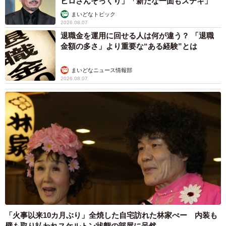
ヒロさんそっくり」「新たな一面もステキ」
まいどなトピック
2026.08.07
退職金を運用に回せる人は何が違う？ 「退職
金額の多さ」より重要な“ある経験”とは
まいどなニュース情報部
2026.08.07
「火事以来10カ月ぶり」全焼した自宅訪れた林家ぺー 内装も
壁も取り払われスケルトン状態の部屋に呆然