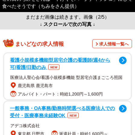
食べたそうです（ちみをさん提供）
まだまだ画像は続きます。画像（2/5）
↓ スクロールで次の写真 ↓
まいどなの求人情報
求人情報一覧へ
看護小規模多機能型居宅介護の看護師/週4から
可/看護/日勤のみ
NEW
医療法人聖心会/看護小規模多機能 型居宅介護まごころ照国
鹿児島県 鹿児島市
アルバイト・パート：時給1,200円～1,600円
一般事務・OA事務/勤務時間選べる医療法人での
受付・医療事務未経験OK
NEW
アデコ株式会社
東京都 日野市
派遣社員：時給1,600円～