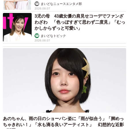
まいどなニュースエンタメ部
2026.08.07
3児の母 43歳女優の肩見せコーデでファンざ
わざわ 「色っぽすぎて思わず二度見」「むっ
かしからずっと可愛い」
まいどなトピック
2026.08.07
あのちゃん、雨の日のショーパン姿に「雨が似合う」「脚めっ
ちゃきれい！」「水も滴る良いアーティスト」 幻想的な近影