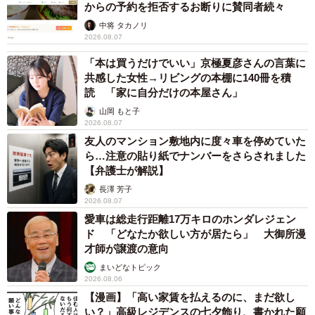
からの予約を拒否するお断りに賛同者続々
中将 タカノリ
2026.08.07
「本は買うだけでいい」京極夏彦さんの言葉に
共感した女性→リビングの本棚に140冊を積
読 「家に自分だけの本屋さん」
山岡 もと子
2026.08.07
友人のマンション敷地内に度々車を停めていた
ら…注意の貼り紙でナンバーをさらされました
【弁護士が解説】
長澤 芳子
2026.08.07
愛車は総走行距離17万キロのホンダレジェン
ド 「どなたか欲しい方が居たら」 大御所漫
才師が譲渡の意向
まいどなトピック
2026.08.06
【漫画】「高い家賃を払えるのに、まだ欲し
い？」高級レジデンスの七夕飾り、書かれた願