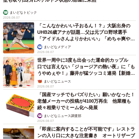
まいどなトピック
2026.08.07
「こんなかわいい子おるん！？」大阪出身の
UHB26歳アナが話題…父は元プロ野球選手
「アイドルさんよりかわいい」「めちゃ爽や
か」
まいどなメディア
2026.08.07
世界一周中に3度も出会った運命的カップル
口では言えない「ジョージアの熱い夜」に「も
うやめぇや！」藤井が猛ツッコミ連発【新婚さ
ん】
まいどなニュース
2026.08.07
「国産マッチでもバズりたい」願いかなった！
老舗メーカーの投稿が4100万再生 他業種も
続々相乗りでミーム化へ発展
まいどなニュース調査部
2026.08.07
「即座に案内することが不可能です」レストラ
ンの入り口に大きな注意書き オートリザーブ