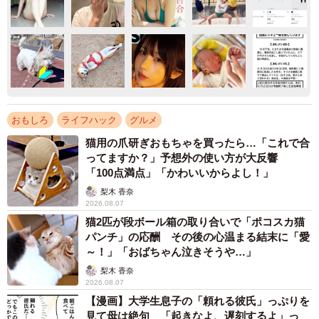
おもしろ
ライフハック
グルメ
猫用の爪研ぎおもちゃを買ったら…「これで合
ってますか？」予想外の使い方が大反響
「100点満点」「かわいいからよし！」
梨木 香奈
2026.08.07
猫2匹が段ボール箱の取り合いで「ポコスカ猫
パンチ」の応酬 その後の心温まる結末に「愛
～！」「おばちゃん泣きそうや…」
梨木 香奈
2026.08.07
【漫画】大学生息子の「頼れる彼氏」っぷりを
見て母は絶句 「起きなよ、遅刻するよ」っ