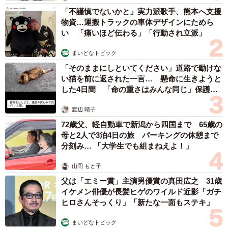
「不謹慎でないかと」実力派歌手、熊本へ支援
物資…運搬トラックの車体デザインにためら
い 「痛いほど伝わる」「行動され立派」
まいどなトピック
「そのままにしといてください」道路で動けな
い猫を前に返された一言… 懸命に生きようと
した4日間 「命の重さはみんな同じ」保護団
体代表の訴え
渡辺 晴子
72歳父、軽自動車で新潟から四国まで 65歳の
母と2人で3泊4日の旅 パーキングの休憩まで
分刻み… 「大学生でも組まねえよ！」
山岡 もと子
父は「エミー賞」主演男優賞の真田広之 31歳
イケメン俳優が長髪ヒゲのワイルド近影「ガチ
ヒロさんそっくり」「新たな一面もステキ」
まいどなトピック