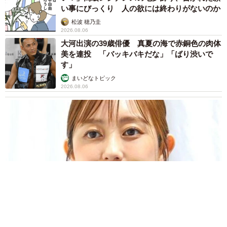
い事にびっくり 人の欲には終わりがないのか
松波 穂乃圭
2026.08.06
大河出演の39歳俳優 真夏の海で赤銅色の肉体
美を連投 「バッキバキだな」「ばり渋いで
す」
まいどなトピック
2026.08.06
「人生こそがバラエティー」 マレーシア移住を報告した菊地亜