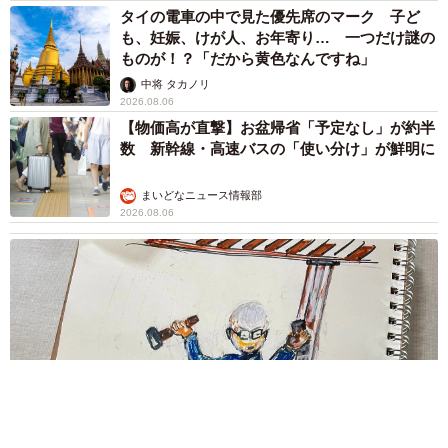
タイの電車の中で見た優先席のマーク 子ど
も、妊娠、けが人、お年寄り… 一つだけ謎の
ものが！？「だから黄色なんですね」
中将 タカノリ
2026.08.06
【物価高が直撃】お盆帰省「予定なし」が約半
数 新幹線・高速バスの「使い分け」が鮮明に
まいどなニュース情報部
2026.08.06