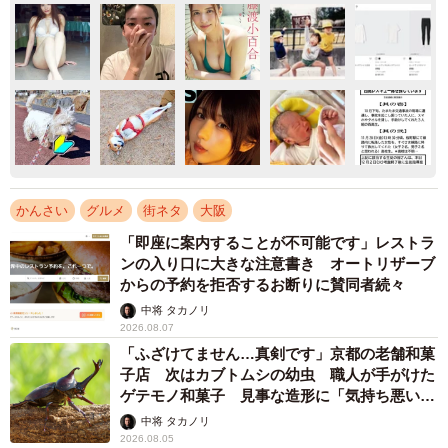
かんさい
グルメ
街ネタ
大阪
「即座に案内することが不可能です」レストラ
ンの入り口に大きな注意書き オートリザーブ
からの予約を拒否するお断りに賛同者続々
中将 タカノリ
2026.08.07
「ふざけてません…真剣です」京都の老舗和菓
子店 次はカブトムシの幼虫 職人が手がけた
ゲテモノ和菓子 見事な造形に「気持ち悪いく
らいリアル」
中将 タカノリ
2026.08.05