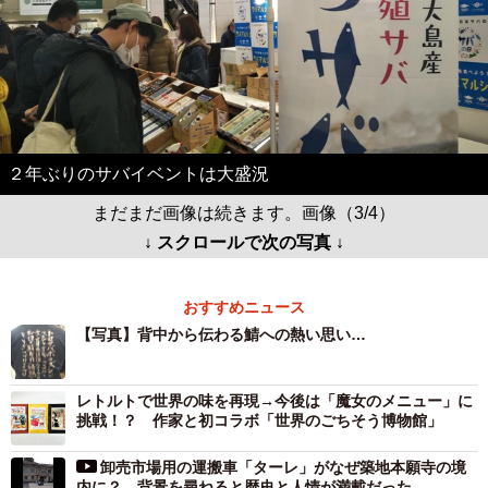
２年ぶりのサバイベントは大盛況
まだまだ画像は続きます。画像（3/4）
↓ スクロールで次の写真 ↓
おすすめニュース
【写真】背中から伝わる鯖への熱い思い…
レトルトで世界の味を再現→今後は「魔女のメニュー」に
挑戦！？ 作家と初コラボ「世界のごちそう博物館」
卸売市場用の運搬車「ターレ」がなぜ築地本願寺の境
内に？ 背景を尋ねると歴史と人情が満載だった