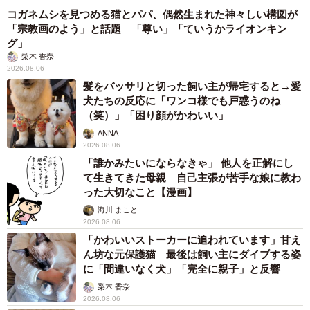
コガネムシを見つめる猫とパパ、偶然生まれた神々しい構図が
「宗教画のよう」と話題 「尊い」「ていうかライオンキン
グ」
梨木 香奈
2026.08.06
髪をバッサリと切った飼い主が帰宅すると→愛
犬たちの反応に「ワンコ様でも戸惑うのね
（笑）」「困り顔がかわいい」
ANNA
2026.08.06
「誰かみたいにならなきゃ」 他人を正解にし
て生きてきた母親 自己主張が苦手な娘に教わ
った大切なこと【漫画】
海川 まこと
2026.08.06
「かわいいストーカーに追われています」甘え
ん坊な元保護猫 最後は飼い主にダイブする姿
に「間違いなく犬」「完全に親子」と反響
梨木 香奈
2026.08.06