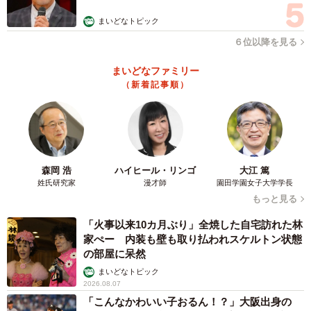
まいどなトピック
６位以降を見る
まいどなファミリー
（新着記事順）
森岡 浩
ハイヒール・リンゴ
大江 篤
姓氏研究家
漫才師
園田学園女子大学学長
もっと見る
「火事以来10カ月ぶり」全焼した自宅訪れた林
家ぺー 内装も壁も取り払われスケルトン状態
の部屋に呆然
まいどなトピック
2026.08.07
「こんなかわいい子おるん！？」大阪出身の