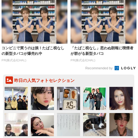
コンビニで買うのは損！たばこ税なし
「たばこ税なし」思わぬ朗報に喫煙者
の新型タバコが爆売れ中
が群がる新型タバコ
PR(株式会社HAL)
PR(株式会社HAL)
Recommended by
昨日の人気フォトセレクション