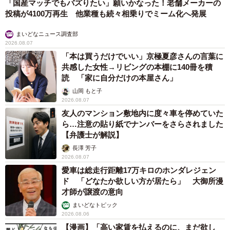
「国産マッチでもバズりたい」願いかなった！老舗メーカーの
投稿が4100万再生 他業種も続々相乗りでミーム化へ発展
まいどなニュース調査部
2026.08.07
「本は買うだけでいい」京極夏彦さんの言葉に
共感した女性→リビングの本棚に140冊を積
読 「家に自分だけの本屋さん」
山岡 もと子
2026.08.07
友人のマンション敷地内に度々車を停めていた
ら…注意の貼り紙でナンバーをさらされました
【弁護士が解説】
長澤 芳子
2026.08.07
愛車は総走行距離17万キロのホンダレジェン
ド 「どなたか欲しい方が居たら」 大御所漫
才師が譲渡の意向
まいどなトピック
2026.08.06
【漫画】「高い家賃を払えるのに、まだ欲し