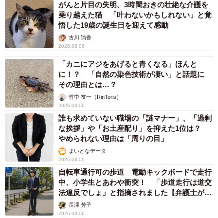
がんと片目の失明、3時間おきの壮絶な介護を
乗り越えた猫 「叶わないかもしれない」と覚
悟した19歳の誕生日を迎えて感動
古川 諭香
2026.08.06
「カニにアジをあげると青くなる」ほんと
に！？ 「自然の染色技術が凄い」と話題に
その理由とは…？
竹中 友一（RinToris）
2026.08.06
誰も求めていない職場の「謎マナー」、「過剰
な挨拶」や「お土産配り」を抑えた1位は？
やめられない理由は「周りの目」
まいどなデータ
2026.08.06
自転車通行可の歩道 電動キックボードで走行
中、小学生とあわや衝突！ 「歩道走行は道交
法違反でしょ」と指摘されました【弁護士が解
説】
長澤 芳子
2026.08.06