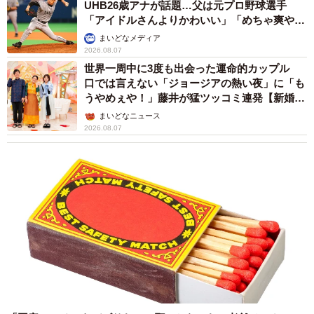
UHB26歳アナが話題…父は元プロ野球選手
「アイドルさんよりかわいい」「めちゃ爽や
か」
まいどなメディア
2026.08.07
世界一周中に3度も出会った運命的カップル
口では言えない「ジョージアの熱い夜」に「も
うやめぇや！」藤井が猛ツッコミ連発【新婚さ
ん】
まいどなニュース
2026.08.07