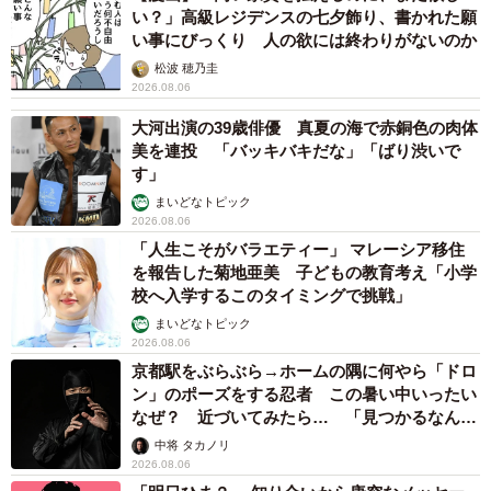
い？」高級レジデンスの七夕飾り、書かれた願
い事にびっくり 人の欲には終わりがないのか
松波 穂乃圭
2026.08.06
大河出演の39歳俳優 真夏の海で赤銅色の肉体
美を連投 「バッキバキだな」「ばり渋いで
す」
まいどなトピック
2026.08.06
「人生こそがバラエティー」 マレーシア移住
を報告した菊地亜美 子どもの教育考え「小学
校へ入学するこのタイミングで挑戦」
まいどなトピック
2026.08.06
京都駅をぶらぶら→ホームの隅に何やら「ドロ
ン」のポーズをする忍者 この暑い中いったい
なぜ？ 近づいてみたら… 「見つかるなんて
未熟」
中将 タカノリ
2026.08.06