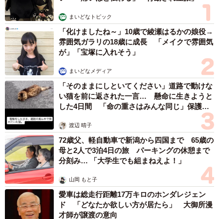
まいどなトピック
「化けましたね～」10歳で綾瀬はるかの娘役→
雰囲気ガラリの18歳に成長 「メイクで雰囲気
が」「宝塚に入れそう」
まいどなメディア
「そのままにしといてください」道路で動けな
い猫を前に返された一言… 懸命に生きようと
した4日間 「命の重さはみんな同じ」保護団
体代表の訴え
渡辺 晴子
72歳父、軽自動車で新潟から四国まで 65歳の
母と2人で3泊4日の旅 パーキングの休憩まで
分刻み… 「大学生でも組まねえよ！」
山岡 もと子
愛車は総走行距離17万キロのホンダレジェン
ド 「どなたか欲しい方が居たら」 大御所漫
才師が譲渡の意向