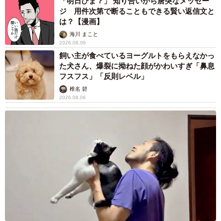
「明日ひま？」 知り合いから唐突なメッセー
ジ 用件次第で断ることもできる賢い返信文と
は？【漫画】
海川 まこと
2026.08.06
飼い主が食べているヨーグルトをもらえなかっ
た犬さん、爆裂に拗ねた顔がかわいすぎ「鼻息
フスフス」「反則レベル」
椎名 碧
2026.08.06