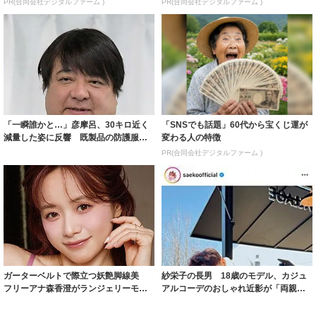
PR(合同会社デジタルファーム )
PR(合同会社デジタルファーム )
「一瞬誰かと…」彦摩呂、30キロ近く
「SNSでも話題」60代から宝くじ運が
減量した姿に反響 既製品の防護服が
変わる人の特徴
着られると...
PR(合同会社デジタルファーム )
ガーターベルトで際立つ妖艶脚線美
紗栄子の長男 18歳のモデル、カジュ
フリーアナ森香澄がランジェリーモデ
アルコーデのおしゃれ近影が「両親の
ルに ｢PE...
いいとこ取...