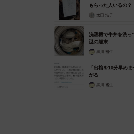
もらった人いるの？
太田 浩子
洗濯機で牛丼を洗っ
謎の顛末
黒川 裕生
「出棺を10分早め
がる
黒川 裕生