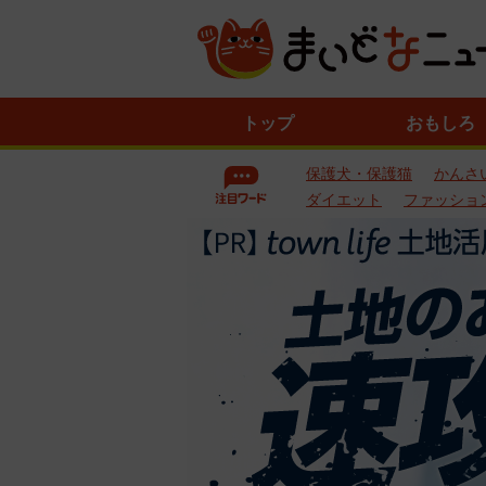
ニ
トップ
おもしろ
ュ
ー
保護犬・保護猫
かんさ
ス
一
ダイエット
ファッショ
覧