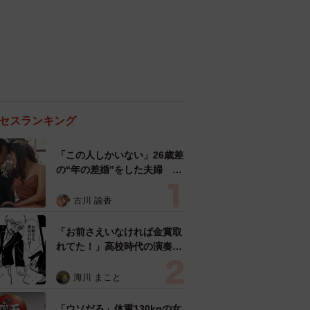
セスランキング
「この人しかいない」26歳差
の“年の差婚”をした夫婦 出
会いは？反対する声はなかっ
た？ 今の思いを聞いた
古川 諭香
「お前さえいなければ金賞取
れてた！」高校時代の演奏会
がトラウマ……責められた学
生は楽器修理職人に 10年後
海川 まこと
再会した因縁の相手から思わ
ぬ申し出【漫画】
「ウソだろ」体重130kgの女