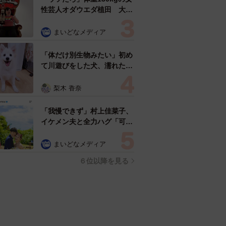
性芸人オダウエダ植田 大学
時代のほっそり姿に「マジ
で」
まいどなメディア
「体だけ別生物みたい」初め
て川遊びをした犬、濡れた直
後の激変ぶりが話題 「新種
だ！」「河童だ」「毛刈りさ
梨木 香奈
れたあとの羊」
「我慢できず」村上佳菜子、
イケメン夫と全力ハグ「可愛
いふたり」「素敵なご夫婦」
まいどなメディア
６位以降を見る