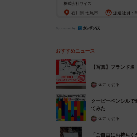
株式会社ワイズ
石川県 七尾市
派遣社員：時給
Sponsored by
おすすめニュース
【写真】ブランド名「
金井 かおる
クーピーペンシルで
てみた
金井 かおる
「ご自由にお持ちく