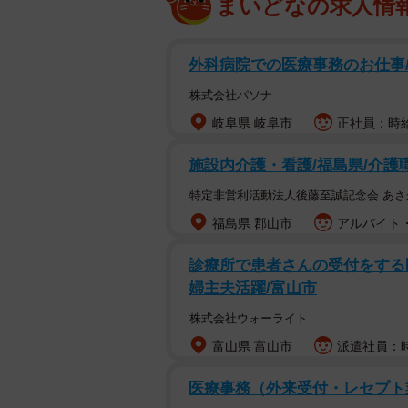
まいどなの求人情
外科病院での医療事務のお仕事
株式会社パソナ
岐阜県 岐阜市
正社員：時給
施設内介護・看護/福島県/介護
特定非営利活動法人後藤至誠記念会 あ
福島県 郡山市
アルバイト・
診療所で患者さんの受付をする医
婦主夫活躍/富山市
株式会社ウォーライト
富山県 富山市
派遣社員：時給
医療事務（外来受付・レセプト