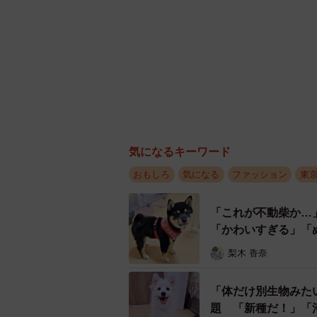
気になるキーワード
おもしろ
気になる
ファッション
東
「これが不動柴か…
「かわいすぎる」「
梨木 香奈
「体だけ別生物みた
題 「新種だ！」「