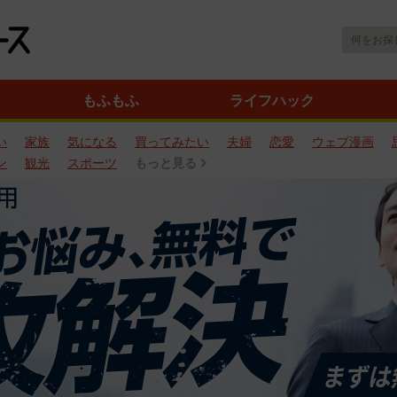
もふもふ
ライフハック
い
家族
気になる
買ってみたい
夫婦
恋愛
ウェブ漫画
ン
観光
スポーツ
もっと見る