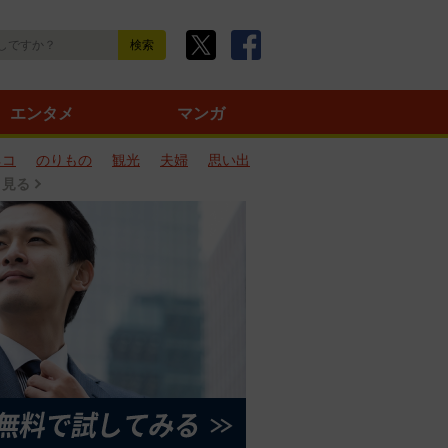
エンタメ
マンガ
ネコ
のりもの
観光
夫婦
思い出
と見る