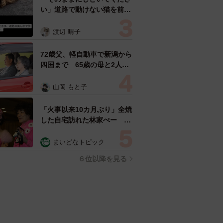
い」道路で動けない猫を前に
返された一言… 懸命に生き
ようとした4日間 「命の重
渡辺 晴子
さはみんな同じ」保護団体代
表の訴え
72歳父、軽自動車で新潟から
四国まで 65歳の母と2人で
3泊4日の旅 パーキングの休
憩まで分刻み… 「大学生で
山岡 もと子
も組まねえよ！」
「火事以来10カ月ぶり」全焼
した自宅訪れた林家ぺー 内
装も壁も取り払われスケルト
ン状態の部屋に呆然
まいどなトピック
６位以降を見る