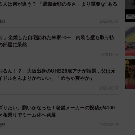
る人は何が違う？ 「退職金額の多さ」より重要な“ある
4/6
報部
2026.08.07
（提供画像）
ぶり」全焼した自宅訪れた林家ぺー 内装も壁も取り払
聞くと、「同期」と答える人が30.1％と最も多くなり
の部屋に呆然
29.7%、「部下ではない後輩」21.8%、「上司」
2026.08.07
おるん！？」大阪出身のUHB26歳アナが話題…父は元
イドルさんよりかわいい」「めちゃ爽やか」
2026.08.07
ズりたい」願いかなった！老舗メーカーの投稿が4100
々相乗りでミーム化へ発展
査部
2026.08.07