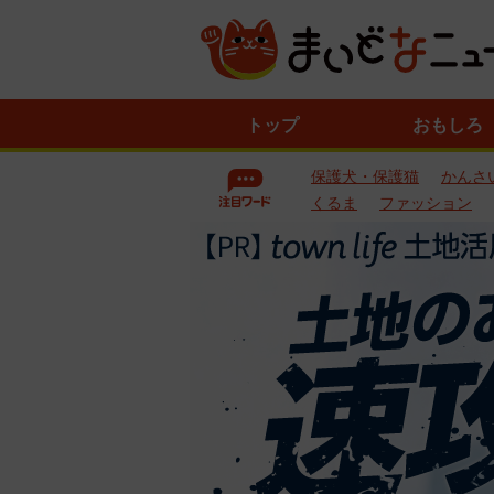
ニ
トップ
おもしろ
ュ
ー
保護犬・保護猫
かんさ
ス
一
くるま
ファッション
覧