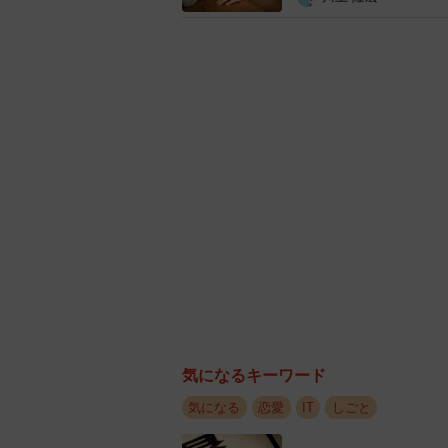
性）
・寮に住んでいて話すことが多かった
・労働組合のイベント（40代前半・
・送り迎え（30代前半・男性）
付き合う相手は「同期」「上司
気になるキーワード
気になる
恋愛
IT
しごと