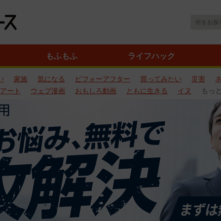
もふもふ
ライフハック
い
家族
気になる
ビフォーアフター
買ってみたい
災害
アート
ウェブ漫画
おもしろ動画
ともに生きる
イヌ
もっ