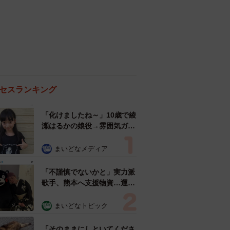
セスランキング
「化けましたね～」10歳で綾
瀬はるかの娘役→雰囲気ガラ
リの18歳に成長 「メイクで
雰囲気が」「宝塚に入れそ
まいどなメディア
う」
「不謹慎でないかと」実力派
歌手、熊本へ支援物資…運搬
トラックの車体デザインにた
めらい 「痛いほど伝わる」
まいどなトピック
「行動され立派」
「そのままにしといてくださ