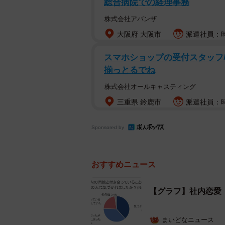
総合病院での経理事務
株式会社アバンザ
大阪府 大阪市
派遣社員：時
「社内恋愛の経験はありますか」とい
た、社内恋愛の経験がある人に「付
スマホショップの受付スタッフ/
く・流れで」が26％、「飲み会・お
揃っとるでね
イトは「同じプロジェクトや部署な
株式会社オールキャスティング
恋愛に発展しているケースが多いと
三重県 鈴鹿市
派遣社員：時
Sponsored by
おすすめニュース
【グラフ】社内恋愛
まいどなニュース