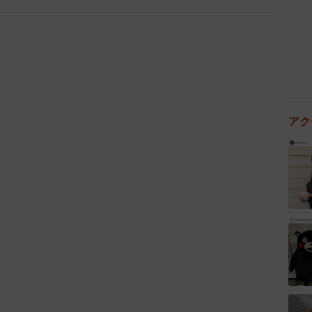
（20代後半・女性）
男性）
ではない先輩」が多く
アク