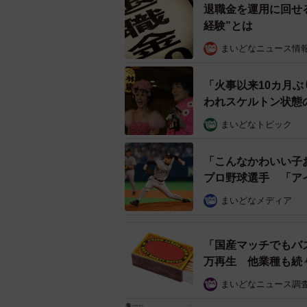
退職金を運用に回せ
経験”とは
まいどなニュース情
「火事以来10カ月
「社内恋愛で付き合った人」について
われスケルトン状態
ました。続いて、「上司ではない先輩」
まいどなトピック
21.7%…と続きます。
「こんなかわいい子
プロ野球選手 「ア
まいどなメディア
「国産マッチでもバ
万再生 他業種も続
まいどなニュース調