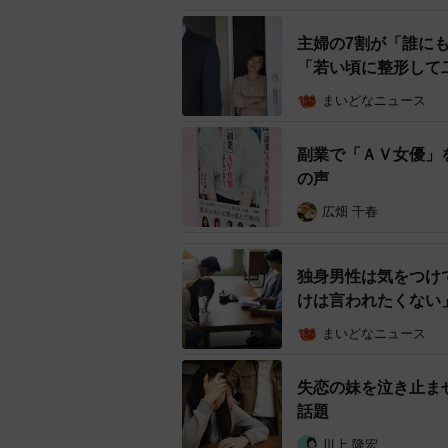
主婦の7割が「誰に
「若い頃に整形して
まいどなニュース
副業で「ＡＶ女優」
の声
広畑 千春
付き合うきっかけについては「その
独身男性は気をつけ
うな回答がありました。
けは言われたくない
・一目ぼれ（40代後半・男性）
まいどなニュース
・同期の子のキューピット役でアレ
半・女性）
失恋の妹を泣き止ま
話題
・体調不良で看病してもらった（40
・一日研修の場所が一緒になり、そ
川上 隆宏