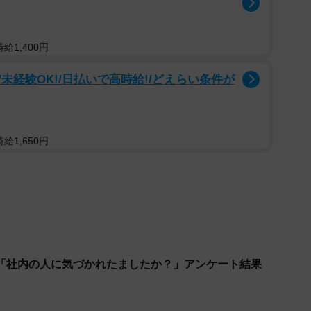
（提供画像）
給1,400円
う質問に、「ある」と答えた人は31.5％でした。ま
き合うことに至ったきっかけ」を聞くと、「なんとな
未経験OK!/日払いで高時給!/どえらい条件が
酒を通じて」が21％などという結果になりました。同サ
ど、同じ時間・仕事を共有しているなかで、気がつけば
判断できます」と説明しています。
給1,650円
「社内の人に気づかれたましたか？」アンケート結果