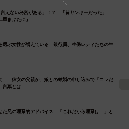
も言えない秘密がある」！？…「昔ヤンキーだった」
二重まぶたに」
を選ぶ女性が増えている 銀行員、生保レディたちの生
3/6
（提供画像）
他」と回答している人も30％いて、具体的には以下のよ
て！ 彼女の父親が、娘との結婚の申し込みで「コレだ
」言葉とは…
コレ聞き出してたら、自分が好かれてしまった（30代後
せた兄の理系的アドバイス 「これだから理系は…」と
代前半・女性）
のまま一緒にご飯を食べに行ったから（30代後半・女