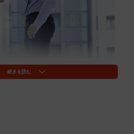
続きを読む
1/6
大変」とのことですが、実は「意外と気づかれない」ようなんです
onet/stock.adobe.com）
」したことはありますか？ 転職や働き方についてのポ
020年11月、 20代から40代の男女2401人を対象に
のほど結果を発表しました。それによると、社内恋愛を
さん「バレないように配慮するのが大変」とのことです