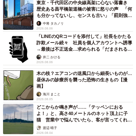
東京・千代田区の中央線高架に心ない落書き
歴史ある昌平橋架道橋の被害に怒りの声 「何
も分かってないし、センスも古い」「罰則強化
して」
中将 タカノリ
2026.08.06
「LINEのQRコードを添付して」社長をかたる
詐欺メール続々 社員を個人アカウントへ誘導
→最後は不正送金…求められる「だまされる前
提」の対策
井二 かける
2026.08.06
木の枝？エアコンの送風口から細長いものが…
昼休みの診療所を襲った恐怖の生きもの【漫
画】
海川 まこと
2026.08.05
どこからか鳴き声が……「テッペンにおる
よ！」と、高さ40メートルのネット頂上に子
猫 営業中で悩んでいたら、客が言ってくれた
のは？
渡辺 晴子
2026.08.04