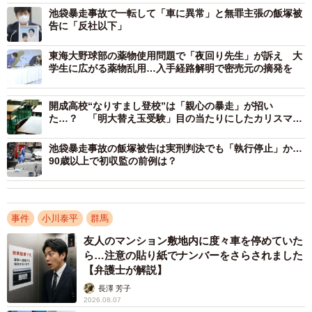
低でも、ご遺体を隠そうとする。レンタカーも残さない。
池袋暴走事故で一転して「車に異常」と無罪主張の飯塚被
その点では計画性はあまりなかったと思われる。また、凶
告に「反社以下」
器を用意している点は、脅すためのものか、殺害するつも
東海大野球部の薬物使用問題で「夜回り先生」が訴え 大
りだったのか、本人が亡くなってしまってので分からない
学生に広がる薬物乱用…入手経路解明で密売元の摘発を
が、最初から強い殺意はなかったのではないか」と指摘し
た。
開成高校“なりすまし登校”は「親心の暴走」が招い
た…？ 「明大替え玉受験」目の当たりにしたカリスマ家
庭教師に聞いた
一方、殺害された女性から相談を受けていた警察側の対
池袋暴走事故の飯塚被告は実刑判決でも「執行停止」か…
応を問う声もある。小川氏は「今の段階では、警察の対応
90歳以上で初収監の前例は？
に関して一概に非難されるものではないが、傷害事件等で
被害届を受理して捜査し、逮捕していれば、今回の凄惨な
事件はなかったと思うと非常に残念です」と見解を示し
事件
小川泰平
群馬
た。
友人のマンション敷地内に度々車を停めていた
ら…注意の貼り紙でナンバーをさらされました
【弁護士が解説】
長澤 芳子
2026.08.07