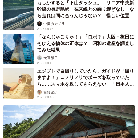
もしかすると「下山ダッシュ」 リニア中央新
幹線の長野県駅 在来線との乗り継ぎなし→な
ら走れば間に合うんじゃない？ 惜しい位置関
係が反響
中将 タカノリ
2026.08.06
「なんじゃこりゃ！」「ロボ？」大阪・梅田に
そびえる物体の正体は？ 昭和の遺産を調査し
てみた結果…
太田 浩子
2026.08.06
エジプトで自撮りしていたら、ガイドが「撮り
ますよ！」→ノリノリでポーズを取っていた
ら……スマホを返してもらえない 「日本人は
カモ代表かも」「私は6時間で3万円払った」
宮前 晶子
2026.08.06