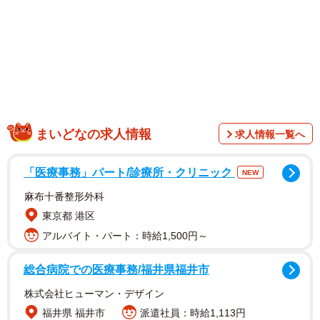
設で死亡しているのを発見したと２０日に発表した。遺書
の有無は明らかにしていないが、自殺を図った可能性があ
るという。
まいどなの求人情報
求人情報一覧へ
「医療事務」パート/診療所・クリニック
NEW
麻布十番整形外科
東京都 港区
アルバイト・パート：時給1,500円～
総合病院での医療事務/福井県福井市
小川氏は「亡くなった女性は６月頃に４回、新潟東警察
株式会社ヒューマン・デザイン
署に相談に行っていました。内容は、男女間のトラブル
福井県 福井市
派遣社員：時給1,113円