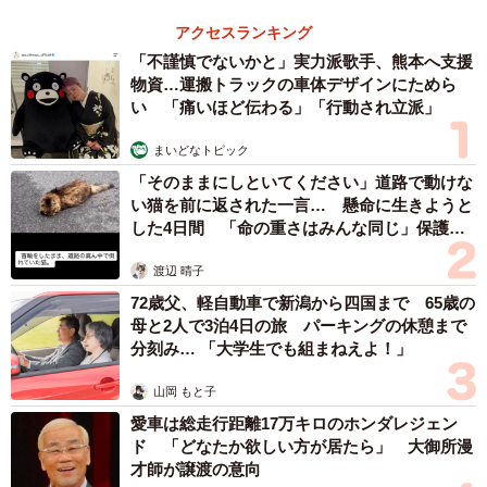
アクセスランキング
「不謹慎でないかと」実力派歌手、熊本へ支援
物資…運搬トラックの車体デザインにためら
い 「痛いほど伝わる」「行動され立派」
まいどなトピック
「そのままにしといてください」道路で動けな
い猫を前に返された一言… 懸命に生きようと
した4日間 「命の重さはみんな同じ」保護団
体代表の訴え
渡辺 晴子
72歳父、軽自動車で新潟から四国まで 65歳の
母と2人で3泊4日の旅 パーキングの休憩まで
分刻み… 「大学生でも組まねえよ！」
山岡 もと子
愛車は総走行距離17万キロのホンダレジェン
ド 「どなたか欲しい方が居たら」 大御所漫
才師が譲渡の意向