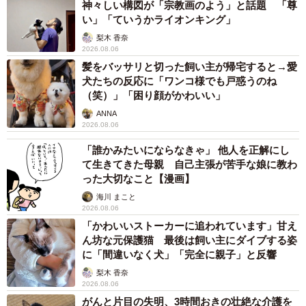
神々しい構図が「宗教画のよう」と話題 「尊
い」「ていうかライオンキング」
梨木 香奈
2026.08.06
髪をバッサリと切った飼い主が帰宅すると→愛
犬たちの反応に「ワンコ様でも戸惑うのね
（笑）」「困り顔がかわいい」
ANNA
2026.08.06
「誰かみたいにならなきゃ」 他人を正解にし
て生きてきた母親 自己主張が苦手な娘に教わ
った大切なこと【漫画】
海川 まこと
2026.08.06
「かわいいストーカーに追われています」甘え
ん坊な元保護猫 最後は飼い主にダイブする姿
に「間違いなく犬」「完全に親子」と反響
梨木 香奈
2026.08.06
がんと片目の失明、3時間おきの壮絶な介護を