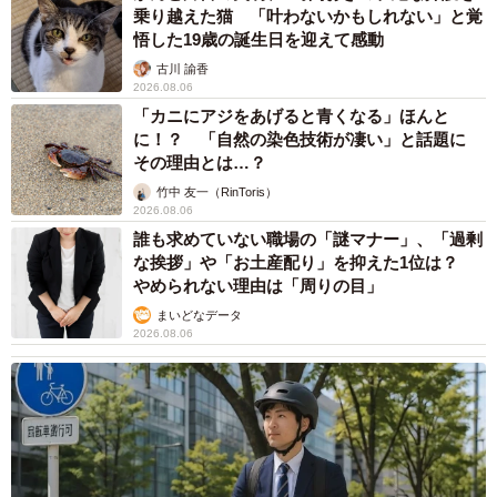
乗り越えた猫 「叶わないかもしれない」と覚
悟した19歳の誕生日を迎えて感動
古川 諭香
2026.08.06
「カニにアジをあげると青くなる」ほんと
に！？ 「自然の染色技術が凄い」と話題に
その理由とは…？
竹中 友一（RinToris）
2026.08.06
誰も求めていない職場の「謎マナー」、「過剰
な挨拶」や「お土産配り」を抑えた1位は？
やめられない理由は「周りの目」
まいどなデータ
2026.08.06