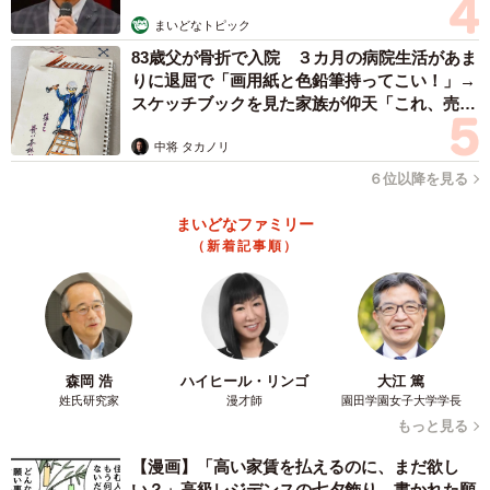
まいどなトピック
83歳父が骨折で入院 ３カ月の病院生活があま
りに退屈で「画用紙と色鉛筆持ってこい！」→
スケッチブックを見た家族が仰天「これ、売れ
ますよ…」
中将 タカノリ
６位以降を見る
まいどなファミリー
（新着記事順）
森岡 浩
ハイヒール・リンゴ
大江 篤
姓氏研究家
漫才師
園田学園女子大学学長
もっと見る
【漫画】「高い家賃を払えるのに、まだ欲し
い？」高級レジデンスの七夕飾り、書かれた願