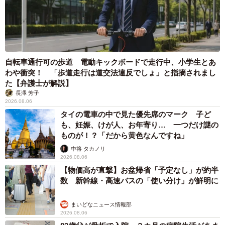
自転車通行可の歩道 電動キックボードで走行中、小学生とあ
わや衝突！ 「歩道走行は道交法違反でしょ」と指摘されまし
た【弁護士が解説】
長澤 芳子
2026.08.06
タイの電車の中で見た優先席のマーク 子ど
も、妊娠、けが人、お年寄り… 一つだけ謎の
ものが！？「だから黄色なんですね」
中将 タカノリ
2026.08.06
【物価高が直撃】お盆帰省「予定なし」が約半
数 新幹線・高速バスの「使い分け」が鮮明に
まいどなニュース情報部
2026.08.06