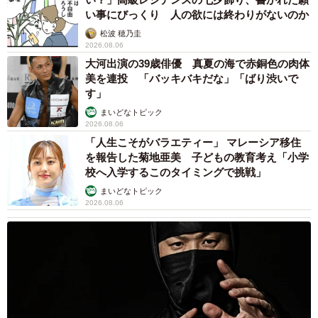
い事にびっくり 人の欲には終わりがないのか
松波 穂乃圭
2026.08.06
大河出演の39歳俳優 真夏の海で赤銅色の肉体
美を連投 「バッキバキだな」「ばり渋いで
す」
まいどなトピック
2026.08.06
「人生こそがバラエティー」 マレーシア移住
を報告した菊地亜美 子どもの教育考え「小学
校へ入学するこのタイミングで挑戦」
まいどなトピック
2026.08.06