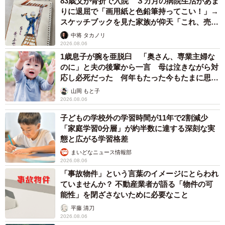
83歳父が骨折で入院 ３カ月の病院生活があま
りに退屈で「画用紙と色鉛筆持ってこい！」→
スケッチブックを見た家族が仰天「これ、売れ
ますよ…」
中将 タカノリ
2026.08.06
1歳息子が腕を亜脱臼 「奥さん、専業主婦な
のに」と夫の後輩から一言 母は泣きながら対
応し必死だった 何年もたった今もたまに思い
出し…
山岡 もと子
2026.08.06
子どもの学校外の学習時間が11年で2割減少
「家庭学習0分層」が約半数に達する深刻な実
態と広がる学習格差
まいどなニュース情報部
2026.08.06
「事故物件」という言葉のイメージにとらわれ
ていませんか？ 不動産業者が語る「物件の可
能性」を閉ざさないために必要なこと
平藤 清刀
2026.08.06