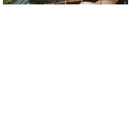
重みも歴史もズッシリ…出雲大社の日本最大級「大しめ縄」が8
年ぶり掛けかえ 伝統の「大撚り合わせ」が28万回超再生「ほ
んとに圧巻」
まいどなニュース調査部
2026.08.06
「これ全部長野県」海外のような絶景ショット
に感動と反響「離れてからいいところだったん
だって気づいた」
行橋 友
2026.08.06
「ミステリーの女王」と呼ばれた作家の娘は
「2時間サスペンスの女王」 聞いていたのと
違う血液型に「私は誰の子なの？」【徹子の部
屋】
まいどなニュース
2026.08.06