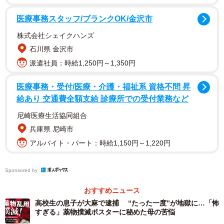
で、ホテルで縛られて殴られたといった内容等であった。
被害女性は事件化を望まなかったとのことです」と明かし
医療事務スタッフ/ブランクOK/金沢市
た。
株式会社シェイクハンズ
石川県 金沢市
さらに、同氏は「男の暴行に対して警察に相談に行って
派遣社員：時給1,250円～1,350円
いたということは、男の行為が(女性の)意に反する行為であ
ったことは明らか。しかし、なぜ、その男と高崎駅近くま
医療事務・受付/医療・介護・福祉系 資格不問 昇
給あり 交通費全額支給 診療所での受付業務など
で行き、しかも密室となる車両内で会っていたのか不可解
ではある。男は被害女性を呼び出した時は『今回で最後だ
尼崎医療生活協同組合
から』等といった言葉で呼び出したのではないか。４回も
兵庫県 尼崎市
警察に相談した女性が、通常なら簡単に男の呼び出しに応
アルバイト・パート：時給1,150円～1,220円
じることは考え難い」と分析した。
Sponsored by
殺意や計画性の有無について、小川氏は「容疑者は刺し
おすすめニュース
た被害女性を車内に残したままレンタカーを放置して逃げ
高校生の息子が大麻で逮捕 “たった一度”が地獄に…「怖
ている。それでは犯人が誰かが簡単に分かってしまう。最
すぎる」薬物撲滅ポスターに秘めた母の苦悩