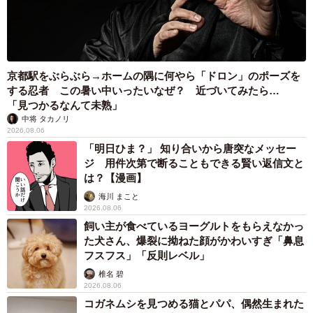
京都駅をぶらぶら→ホームの隅に何やら「ドロン」のポーズを
する忍者 この暑い中いったいなぜ？ 近づいてみたら…
「見つかるなんて未熟」
中将 タカノリ
2026.08.06
「明日ひま？」 知り合いから唐突なメッセー
ジ 用件次第で断ることもできる賢い返信文と
は？【漫画】
海川 まこと
2026.08.06
飼い主が食べているヨーグルトをもらえなかっ
た犬さん、爆裂に拗ねた顔がかわいすぎ「鼻息
フスフス」「反則レベル」
椎名 碧
2026.08.06
コガネムシを見つめる猫とパパ、偶然生まれた