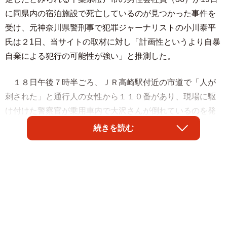
に同県内の宿泊施設で死亡しているのが見つかった事件を
受け、元神奈川県警刑事で犯罪ジャーナリストの小川泰平
氏は２1日、当サイトの取材に対し「計画性というより自暴
自棄による犯行の可能性が強い」と推測した。
１８日午後７時半ごろ、ＪＲ高崎駅付近の市道で「人が
刺された」と通行人の女性から１１０番があり、現場に駆
け付けた警察官が乗用車内で大沢さんが倒れているのを発
見。病院に搬送されたが、約１時間後に死亡が確認され
続きを読む
た。
大沢さんは車の運転席付近で倒れており、胸に複数の刺
し傷があった。運転席のドアがほぼ全開になった状態で、
助手席の男が覆いかぶさるようにして胸を刺していた様子
を通行人が目撃。群馬県警が殺人容疑で男性会社員の逮捕
状を取り、行方を追っていたが、翌日に千葉県内の宿泊施