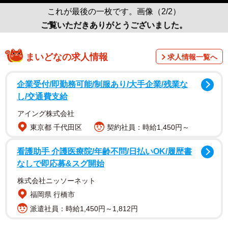
これが最後の一枚です。画像（2/2）
ご覧いただきありがとうございました。
まいどなの求人情報
求人情報一覧へ
企業受付/即勤務可能/制服あり/大手企業/残業な
し/交通費支給
アイング株式会社
東京都 千代田区
契約社員：時給1,450円～
看護助手 介護医療院/年齢不問/日払いOK/履歴書
なしで即応募&スグ開始
株式会社ニッソーネット
福岡県 行橋市
派遣社員：時給1,450円～1,812円