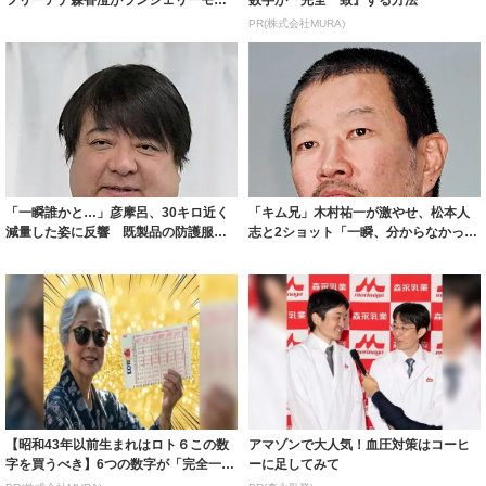
フリーアナ森香澄がランジェリーモデ
数字が『完全一致』する方法
ルに ｢PE...
PR(株式会社MURA)
「一瞬誰かと…」彦摩呂、30キロ近く
「キム兄」木村祐一が激やせ、松本人
減量した姿に反響 既製品の防護服が
志と2ショット「一瞬、分からなかった
着られると...
わ」「テキ...
【昭和43年以前生まれはロト６この数
アマゾンで大人気！血圧対策はコーヒ
字を買うべき】6つの数字が「完全一
ーに足してみて
致」する方...