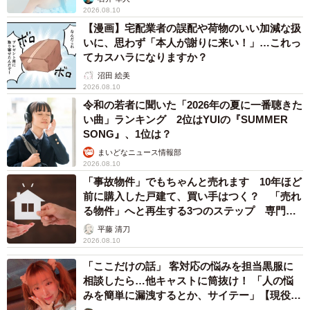
2026.08.10
【漫画】宅配業者の誤配や荷物のいい加減な扱
いに、思わず「本人が謝りに来い！」…これっ
てカスハラになりますか？
沼田 絵美
2026.08.10
令和の若者に聞いた「2026年の夏に一番聴きた
い曲」ランキング 2位はYUIの『SUMMER
SONG』、1位は？
まいどなニュース情報部
2026.08.10
「事故物件」でもちゃんと売れます 10年ほど
前に購入した戸建て、買い手はつく？ 「売れ
る物件」へと再生する3つのステップ 専門家
が解説
平藤 清刀
2026.08.10
「ここだけの話」 客対応の悩みを担当黒服に
相談したら…他キャストに筒抜け！ 「人の悩
みを簡単に漏洩するとか、サイテー」【現役キ
ャストに取材】