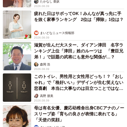
たかなし 亜妖
2026.08.09
疲れた日はサボってOK！みんなが真っ先に手
を抜く家事ランキング 2位は「掃除」1位は？
まいどなニュース情報部
2026.08.09
滋賀が生んだ大スター、ダイアン津田 名字ラ
ンキング上位「津田」姓のルーツは 「豊臣兄
弟！」で話題の武将にも意外な関係が…？
森岡 浩
2026.08.09
このトイレ、男性用と女性用どっち！？「おし
ゃれ」で「格好いい」デザインが生む笑えない
悲喜劇 本当に大事なのは目立つことではな
く…
高野 朋美
2026.08.09
母は有名女優、慶応幼稚舎出身CBCアナのノー
スリーブ姿「育ちの良さが表情に表れてる」
「天使の笑顔」