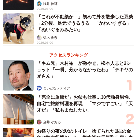
浅井 佳穂
2026.08.09
「これが不動柴か…」初めて外を散歩した豆柴
→2分後、足元でうるうる 「かわいすぎる」
「ぬいぐるみみたい」
梨木 香奈
2026.08.09
アクセスランキング
「キム兄」木村祐一が激やせ、松本人志と2シ
ョット「一瞬、分からなかったわ」「テキヤの
兄さん」
まいどなメディア
「完全に旅館だ」お盆も仕事…30代独身男性、
自宅で旅館料理を再現 「マジですごい」「天
才だ」「私もまねしたい」
金井 かおる
お祭りの夜の駅のトイレ 捨てられた1匹の金