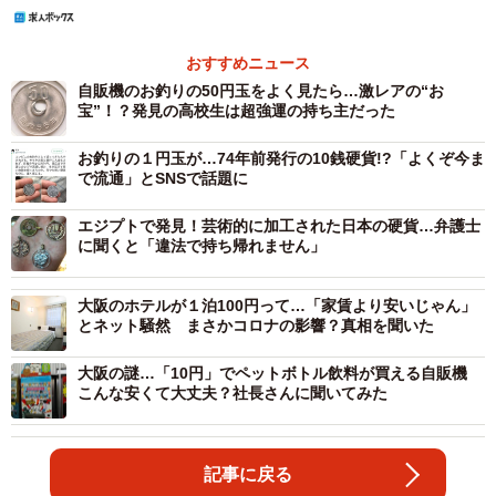
おすすめニュース
自販機のお釣りの50円玉をよく見たら…激レアの“お
宝”！？発見の高校生は超強運の持ち主だった
お釣りの１円玉が…74年前発行の10銭硬貨!?「よくぞ今ま
で流通」とSNSで話題に
エジプトで発見！芸術的に加工された日本の硬貨…弁護士
に聞くと「違法で持ち帰れません」
大阪のホテルが１泊100円って…「家賃より安いじゃん」
とネット騒然 まさかコロナの影響？真相を聞いた
大阪の謎…「10円」でペットボトル飲料が買える自販機
こんな安くて大丈夫？社長さんに聞いてみた
記事に戻る