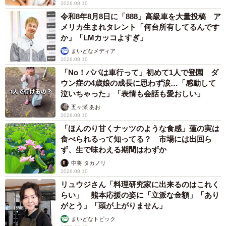
2026.08.10
令和8年8月8日に「888」高級車を大量投稿 ア
メリカ生まれタレント「何台所有してるんです
か」「LMカッコよすぎ」
まいどなメディア
2026.08.10
「No！パパは車行って」初めて1人で登園 ダ
ウン症の4歳娘の成長に思わず涙…「感動して
泣いちゃった」「表情も会話も愛おしい」
五ヶ瀬 あお
2026.08.10
「ほんのり甘くナッツのような食感」蓮の実は
食べられるって知ってる？ 市場には出回ら
ず、生で味わえる期間はわずか
中将 タカノリ
2026.08.10
リュウジさん「料理研究家に出来るのはこれく
らい」 熊本応援の姿に「立派な金額」「あり
がとう」「頭が上がりません」
まいどなトピック