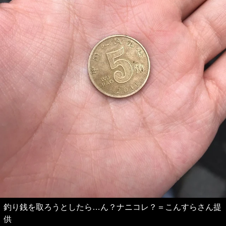
釣り銭を取ろうとしたら…ん？ナニコレ？＝こんすらさん提
供