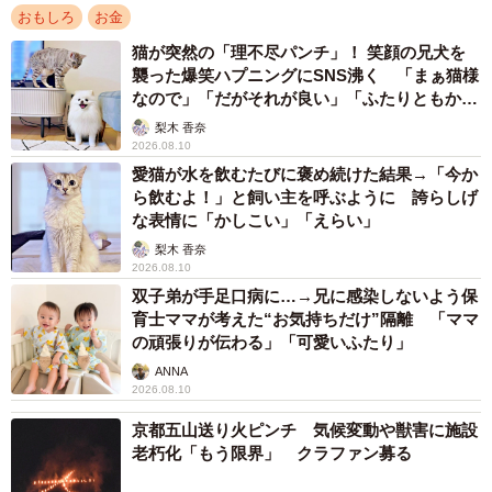
おもしろ
お金
猫が突然の「理不尽パンチ」！ 笑顔の兄犬を
襲った爆笑ハプニングにSNS沸く 「まぁ猫様
なので」「だがそれが良い」「ふたりともかわ
いいね」
梨木 香奈
2026.08.10
愛猫が水を飲むたびに褒め続けた結果→「今か
ら飲むよ！」と飼い主を呼ぶように 誇らしげ
な表情に「かしこい」「えらい」
梨木 香奈
2026.08.10
双子弟が手足口病に…→兄に感染しないよう保
育士ママが考えた“お気持ちだけ”隔離 「ママ
の頑張りが伝わる」「可愛いふたり」
ANNA
2026.08.10
京都五山送り火ピンチ 気候変動や獣害に施設
老朽化「もう限界」 クラファン募る