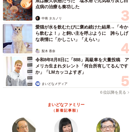
魚は酸欠状態だった 塩水浴で元気取り戻し白
点病の治療も奏功した
中将 タカノリ
愛猫が水を飲むたびに褒め続けた結果→「今か
ら飲むよ！」と飼い主を呼ぶように 誇らしげ
な表情に「かしこい」「えらい」
梨木 香奈
令和8年8月8日に「888」高級車を大量投稿 ア
メリカ生まれタレント「何台所有してるんです
か」「LMカッコよすぎ」
まいどなメディア
６位以降を見る
まいどなファミリー
（新着記事順）