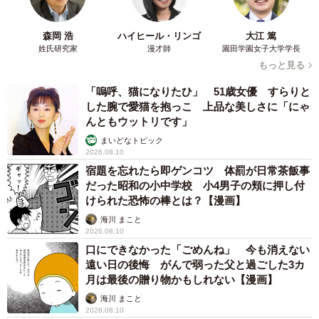
森岡 浩
ハイヒール・リンゴ
大江 篤
姓氏研究家
漫才師
園田学園女子大学学長
もっと見る
「嗚呼、猫になりたひ」 51歳女優 すらりと
した腕で愛猫を抱っこ 上品な美しさに「にゃ
んともウットリです」
まいどなトピック
2026.08.10
宿題を忘れたら即ゲンコツ 体罰が日常茶飯事
だった昭和の小中学校 小4男子の頬に押し付
けられた恐怖の棒とは？【漫画】
海川 まこと
2026.08.10
口にできなかった「ごめんね」 今も消えない
遠い日の後悔 がんで弱った父と過ごした3カ
月は最後の贈り物かもしれない【漫画】
海川 まこと
2026.08.10