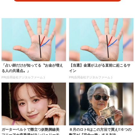
「占い師だけが知ってる〝お金が増え
【当選】金運が上がる直前に起こるサ
る人の共通点〟」
イン
PR(合同会社デジタルファーム )
PR(合同会社デジタルファーム )
ガーターベルトで際立つ妖艶脚線美
８月のロト6はこの方法で買え!!６つの