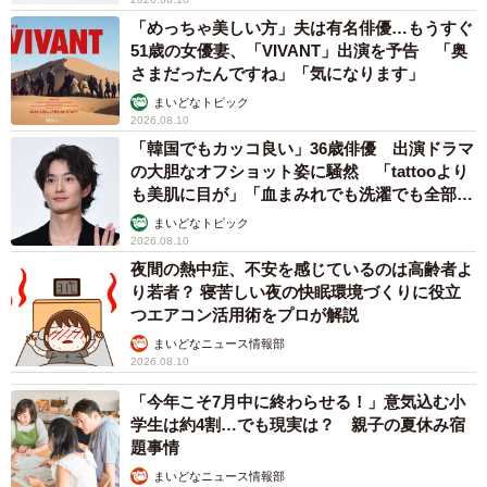
「めっちゃ美しい方」夫は有名俳優…もうすぐ
51歳の女優妻、「VIVANT」出演を予告 「奥
さまだったんですね」「気になります」
まいどなトピック
2026.08.10
「韓国でもカッコ良い」36歳俳優 出演ドラマ
の大胆なオフショット姿に騒然 「tattooより
も美肌に目が」「血まみれでも洗濯でも全部か
っこいい」
まいどなトピック
2026.08.10
夜間の熱中症、不安を感じているのは高齢者よ
り若者？ 寝苦しい夜の快眠環境づくりに役立
つエアコン活用術をプロが解説
まいどなニュース情報部
2026.08.10
「今年こそ7月中に終わらせる！」意気込む小
学生は約4割…でも現実は？ 親子の夏休み宿
題事情
まいどなニュース情報部