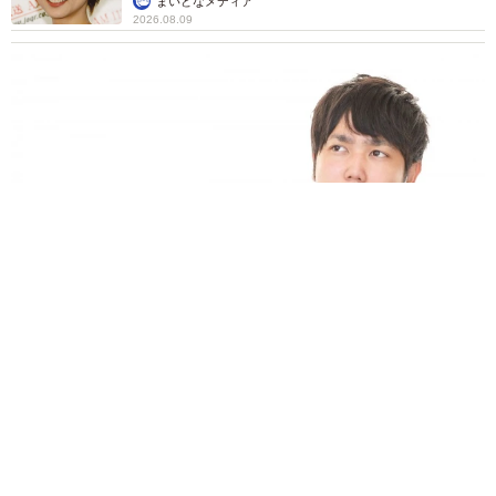
まいどなメディア
2026.08.09
業績悪化で退職勧奨を受けた30代会社員 会社都合退職ならば
失業手当を早く受け取れるが…再就職の活動で不利になりませ
んか？【キャリアカウンセラーが解説】
長澤 芳子
2026.08.09
正直しんどい夏のレジャーランキング、3位
「帰省」、2位「バーベキュー」を抑えた1位
は？