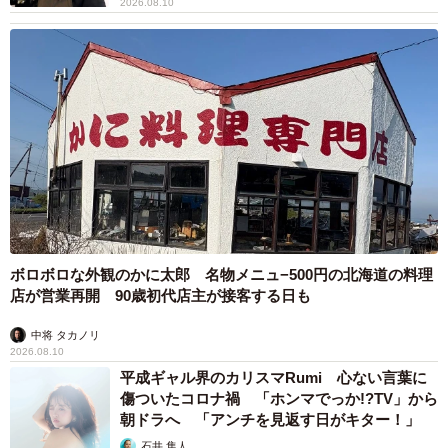
2026.08.10
ボロボロな外観のかに太郎 名物メニュ−500円の北海道の料理
店が営業再開 90歳初代店主が接客する日も
中将 タカノリ
2026.08.10
平成ギャル界のカリスマRumi 心ない言葉に
傷ついたコロナ禍 「ホンマでっか!?TV」から
朝ドラへ 「アンチを見返す日がキター！」
石井 隼人