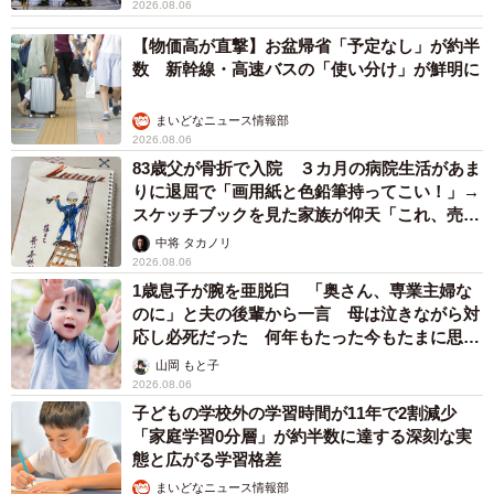
2026.08.06
【物価高が直撃】お盆帰省「予定なし」が約半
数 新幹線・高速バスの「使い分け」が鮮明に
まいどなニュース情報部
2026.08.06
83歳父が骨折で入院 ３カ月の病院生活があま
りに退屈で「画用紙と色鉛筆持ってこい！」→
スケッチブックを見た家族が仰天「これ、売れ
ますよ…」
中将 タカノリ
2026.08.06
1歳息子が腕を亜脱臼 「奥さん、専業主婦な
のに」と夫の後輩から一言 母は泣きながら対
応し必死だった 何年もたった今もたまに思い
出し…
山岡 もと子
2026.08.06
子どもの学校外の学習時間が11年で2割減少
「家庭学習0分層」が約半数に達する深刻な実
態と広がる学習格差
まいどなニュース情報部