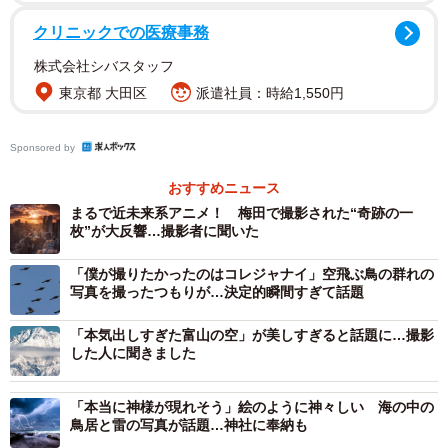
──ツイートが話題になりました。
クリニックでの医療事務
株式会社シバスタッフ
「多くの方々にこの写真を見ていただくことができて嬉し
東京都 大田区
派遣社員：時給1,550円
いです。今回、ツイートが話題になって一番印象的だった
ことはパクツイされたことでしたが、解決しましたし、自
Sponsored by
分の力ではこんなにも広めることができなかったと思うの
で、感謝しています」
おすすめニュース
まるで近未来系アニメ！ 梅田で撮影された“奇跡の一
枚”が大反響…撮影者に聞いた
実は、このツイートの約１週間前、愛犬・ポポちゃんが亡
くなったそう。阿部さんa.k.a.留年生。さんは、「もしかし
「僕が撮りたかったのはコレジャナイ」空飛ぶ鳥の群れの
写真を撮ったつもりが…決定的瞬間すぎて話題
たらクジラ雲と一緒にうちの子もいたのかもしれません
ね」と話し、ポポちゃんがクジラ雲に乗ってお空へ旅立っ
「本気出しすぎた富山の空」が美しすぎると話題に…撮影
たのでは？と思いを馳せました。クジラ雲とともに悠々と
した人に聞きました
空を泳ぎ、天国へと飛び立つポポちゃんの姿も目に浮かび
ます。
「本当に神様が現れそう」絵のように神々しい 海の中の
鳥居と雷の写真が話題…神社に奉納も