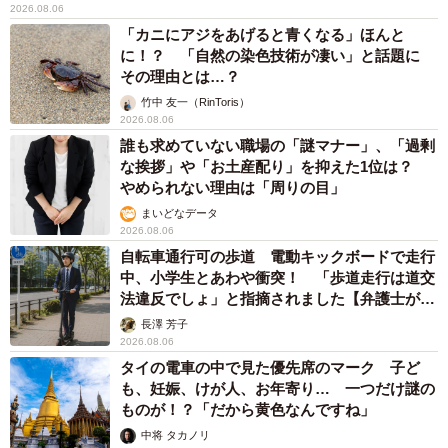
2026.08.06
「カニにアジをあげると青くなる」ほんと
に！？ 「自然の染色技術が凄い」と話題に
その理由とは…？
竹中 友一（RinToris）
2026.08.06
誰も求めていない職場の「謎マナー」、「過剰
な挨拶」や「お土産配り」を抑えた1位は？
やめられない理由は「周りの目」
まいどなデータ
2026.08.06
自転車通行可の歩道 電動キックボードで走行
中、小学生とあわや衝突！ 「歩道走行は道交
法違反でしょ」と指摘されました【弁護士が解
説】
長澤 芳子
2026.08.06
タイの電車の中で見た優先席のマーク 子ど
も、妊娠、けが人、お年寄り… 一つだけ謎の
ものが！？「だから黄色なんですね」
中将 タカノリ