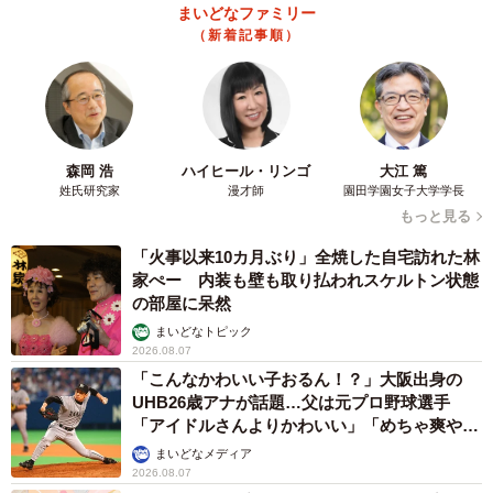
まいどなファミリー
（新着記事順）
森岡 浩
ハイヒール・リンゴ
大江 篤
姓氏研究家
漫才師
園田学園女子大学学長
もっと見る
「火事以来10カ月ぶり」全焼した自宅訪れた林
家ぺー 内装も壁も取り払われスケルトン状態
の部屋に呆然
まいどなトピック
2026.08.07
「こんなかわいい子おるん！？」大阪出身の
UHB26歳アナが話題…父は元プロ野球選手
「アイドルさんよりかわいい」「めちゃ爽や
か」
まいどなメディア
2026.08.07