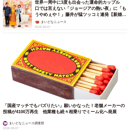
世界一周中に3度も出会った運命的カップル
口では言えない「ジョージアの熱い夜」に「も
うやめぇや！」藤井が猛ツッコミ連発【新婚さ
ん】
まいどなニュース
2026.08.07
「国産マッチでもバズりたい」願いかなった！老舗メーカーの
投稿が4100万再生 他業種も続々相乗りでミーム化へ発展
まいどなニュース調査部
2026.08.07