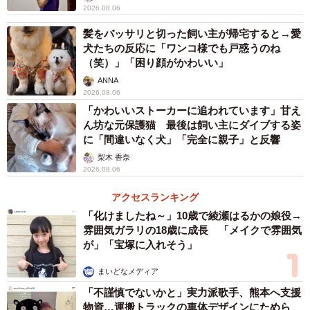
2026.08.06
髪をバッサリと切った飼い主が帰宅すると→愛
犬たちの反応に「ワンコ様でも戸惑うのね
（笑）」「困り顔がかわいい」
ANNA
2026.08.06
「かわいいストーカーに追われています」甘え
ん坊な元保護猫 最後は飼い主にダイブする姿
に「間違いなく犬」「完全に親子」と反響
梨木 香奈
2026.08.06
アクセスランキング
「化けましたね～」10歳で綾瀬はるかの娘役→
雰囲気ガラリの18歳に成長 「メイクで雰囲気
が」「宝塚に入れそう」
まいどなメディア
「不謹慎でないかと」実力派歌手、熊本へ支援
物資…運搬トラックの車体デザインにためら