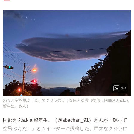
1/2
悠々と空を飛ぶ、まるでクジラのような巨大な雲（提供：阿部さんa.k.a.
留年生。さん）
阿部さんa.k.a.留年生。（@abechan_91）さんが「鯨って
空飛ぶんだ。」とツイッターに投稿した、巨大なクジラに