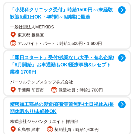
鯨って空飛ぶんだ。
pic.twitter.com/b8O8nYztuv
「小児科クリニック受付」時給1500円～/未経験
歓迎!/週1日OK・4時間～!/副業に最適
— 阿部さんa.k.a.留年生。 (@abechan_91)
June 17, 2020
一般社団法人METKIDS
東京都 板橋区
撮影者の阿部さんa.k.a.留年生。さんに話を聞きました。
アルバイト・パート：時給1,500円～1,600円
──これは、どこで撮影された写真ですか？
「即日スタート」受付/残業なし/大手・有名企業/
「8月開始」お車通勤もOK!医療事務&レセプト
「宮城県の柴田町大河原町までのバイパスで撮影しまし
業務 1700円
た」
パーソルテンプスタッフ株式会社
千葉県 印西市
派遣社員：時給1,700円
──どのような状況で撮影したのですか？
精密加工部品の製造/寮費実質無料/土日祝休み/長
「父の日のプレゼントを買いに出かけた日に、帰り道で撮
期休暇あり/未経験OK
影しました。一瞬のことで、撮影後にすぐ形が変わり、わ
株式会社ジャパンクリエイト 採用部
からなくなってしまいました」
広島県 呉市
契約社員：時給1,600円