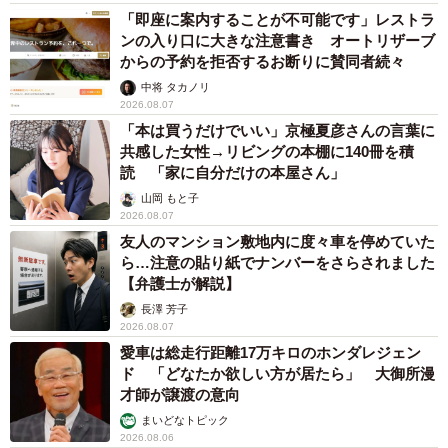
「即座に案内することが不可能です」レストラ
ンの入り口に大きな注意書き オートリザーブ
からの予約を拒否するお断りに賛同者続々
中将 タカノリ
2026.08.07
「本は買うだけでいい」京極夏彦さんの言葉に
共感した女性→リビングの本棚に140冊を積
読 「家に自分だけの本屋さん」
山岡 もと子
2026.08.07
友人のマンション敷地内に度々車を停めていた
ら…注意の貼り紙でナンバーをさらされました
【弁護士が解説】
長澤 芳子
2026.08.07
愛車は総走行距離17万キロのホンダレジェン
ド 「どなたか欲しい方が居たら」 大御所漫
才師が譲渡の意向
まいどなトピック
2026.08.06