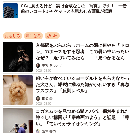
CGに見えるけど…実は合成なしの「写真」です！ 一昔
前のレコードジャケットとも思わせる画像が話題
おもしろ
気になる
思い出
京都駅をぶらぶら→ホームの隅に何やら「ドロ
ン」のポーズをする忍者 この暑い中いったい
なぜ？ 近づいてみたら… 「見つかるなんて
未熟」
中将 タカノリ
2026.08.06
2/2
飼い主が食べているヨーグルトをもらえなかっ
た犬さん、爆裂に拗ねた顔がかわいすぎ「鼻息
14歳で天国へ旅立った愛犬・ポポちゃん（提供：阿部さんa.k.a.留年生。
フスフス」「反則レベル」
さん）
椎名 碧
2026.08.06
コガネムシを見つめる猫とパパ、偶然生まれた
神々しい構図が「宗教画のよう」と話題 「尊
い」「ていうかライオンキング」
梨木 香奈