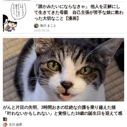
「誰かみたいにならなきゃ」 他人を正解にし
て生きてきた母親 自己主張が苦手な娘に教わ
った大切なこと【漫画】
海川 まこと
2026.08.06
がんと片目の失明、3時間おきの壮絶な介護を乗り越えた猫
「叶わないかもしれない」と覚悟した19歳の誕生日を迎えて感
動
古川 諭香