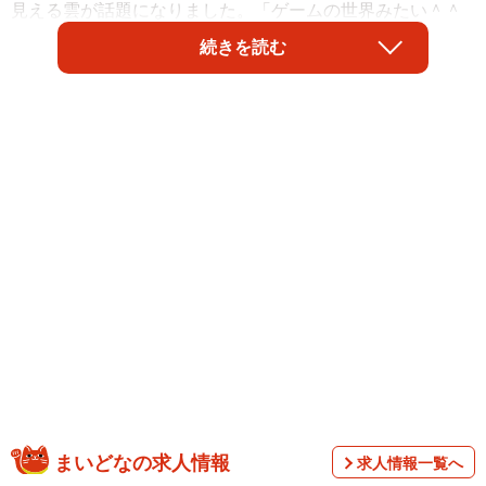
見える雲が話題になりました。「ゲームの世界みたい＾＾
幻想的ですね♡」「ものすごく素敵」など、感動したとい
続きを読む
う感想が集まるなか、「小学校の教科書に載っていた『く
じらぐも』を思い出した」と、『ぐりとぐら』や『いやい
やえん』などの作品でもおなじみの中川李枝子作『くじら
ぐも』を思い出し、懐かしむ人たちも。
まいどなの求人情報
求人情報一覧へ