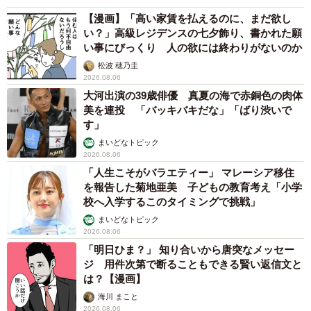
【漫画】「高い家賃を払えるのに、まだ欲し
い？」高級レジデンスの七夕飾り、書かれた願
い事にびっくり 人の欲には終わりがないのか
松波 穂乃圭
2026.08.06
大河出演の39歳俳優 真夏の海で赤銅色の肉体
美を連投 「バッキバキだな」「ばり渋いで
す」
まいどなトピック
2026.08.06
「人生こそがバラエティー」 マレーシア移住
を報告した菊地亜美 子どもの教育考え「小学
校へ入学するこのタイミングで挑戦」
まいどなトピック
2026.08.06
「明日ひま？」 知り合いから唐突なメッセー
ジ 用件次第で断ることもできる賢い返信文と
は？【漫画】
海川 まこと
2026.08.06