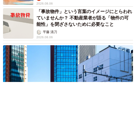
2026.08.06
「事故物件」という言葉のイメージにとらわれ
ていませんか？ 不動産業者が語る「物件の可
能性」を閉ざさないために必要なこと
平藤 清刀
2026.08.06
東京・千代田区の中央線高架に心ない落書き 歴史ある昌平橋
架道橋の被害に怒りの声 「何も分かってないし、センスも古
い」「罰則強化して」