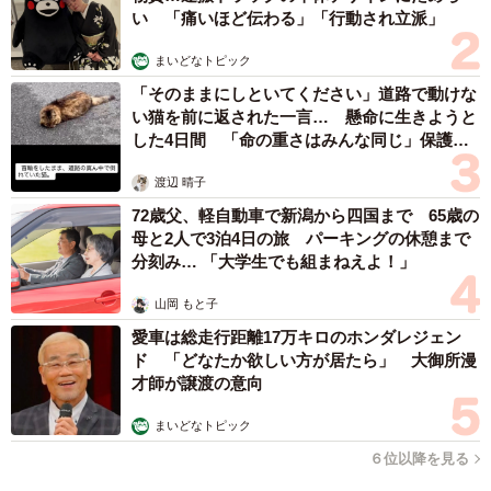
い 「痛いほど伝わる」「行動され立派」
まいどなトピック
「そのままにしといてください」道路で動けな
い猫を前に返された一言… 懸命に生きようと
した4日間 「命の重さはみんな同じ」保護団
体代表の訴え
渡辺 晴子
72歳父、軽自動車で新潟から四国まで 65歳の
母と2人で3泊4日の旅 パーキングの休憩まで
分刻み… 「大学生でも組まねえよ！」
山岡 もと子
愛車は総走行距離17万キロのホンダレジェン
ド 「どなたか欲しい方が居たら」 大御所漫
才師が譲渡の意向
まいどなトピック
６位以降を見る