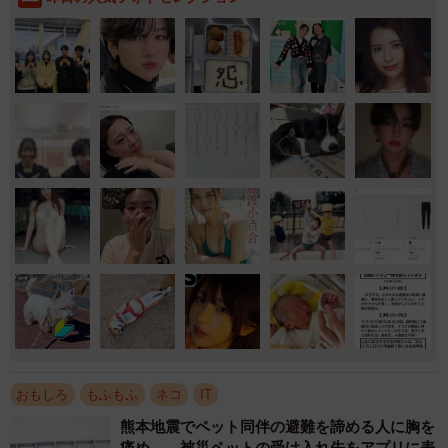
おもしろ
もふもふ
ネコ
IT
熊本地震でペット同伴の避難を諦める人に胸を
痛め… 被災ペットの受け入れ先をアプリに表