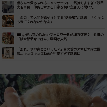
猫さんの愛あふれるニャッサージに、気持ちよすぎて秋田
犬も白目…仲良しすぎる日常を飼い主さんに聞いた
「全力」で人間を癒そうとする“妖怪猫”が話題 「うちに
も来てくれないかなあ」
なぜお寺のTwitterフォロワー数が15万突破？ 住職の
「猫全部乗せごはん」動画が人気
「あれ、サバ身どこいった？」目の前のアマビエ猫に困
惑…キョロキョロ動画が可愛すぎて話題に