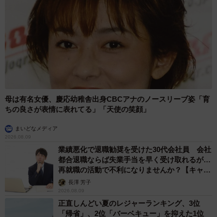
母は有名女優、慶応幼稚舎出身CBCアナのノースリーブ姿「育
ちの良さが表情に表れてる」「天使の笑顔」
まいどなメディア
2026.08.09
業績悪化で退職勧奨を受けた30代会社員 会社
都合退職ならば失業手当を早く受け取れるが…
再就職の活動で不利になりませんか？【キャリ
アカウンセラーが解説】
長澤 芳子
2026.08.09
正直しんどい夏のレジャーランキング、3位
「帰省」、2位「バーベキュー」を抑えた1位