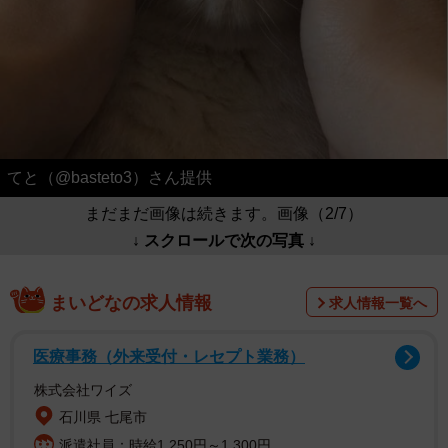
てと（@basteto3）さん提供
まだまだ画像は続きます。画像（2/7）
↓ スクロールで次の写真 ↓
まいどなの求人情報
求人情報一覧へ
医療事務（外来受付・レセプト業務）
株式会社ワイズ
石川県 七尾市
派遣社員：時給1,250円～1,300円