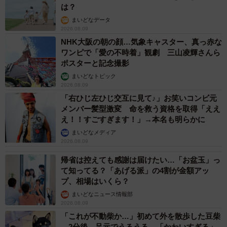
は？
まいどなデータ
2026.08.09
NHK大阪の朝の顔…気象キャスター、真っ赤な
ワンピで「愛の不時着」観劇 三山凌輝さんら
ポスターと記念撮影
まいどなトピック
2026.08.09
「右ひじ左ひじ交互に見て♪」お笑いコンビ元
メンバー髪型激変 命を救う資格を取得「ええ
え！！すごすぎます！」→本名も明らかに
まいどなメディア
2026.08.09
帰省は控えても感謝は届けたい…「お盆玉」っ
て知ってる？「あげる派」の4割が金額アッ
プ、相場はいくら？
まいどなニュース情報部
2026.08.09
「これが不動柴か…」初めて外を散歩した豆柴
→2分後、足元でうるうる 「かわいすぎる」