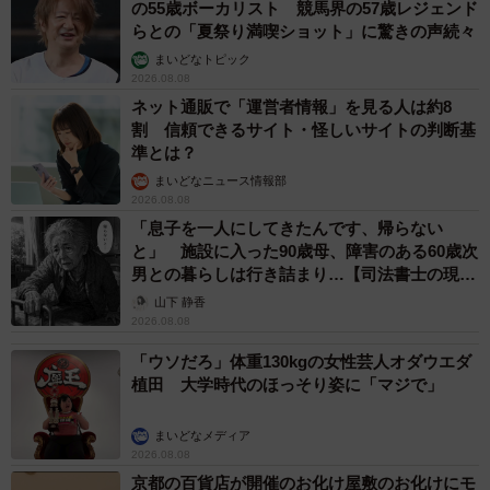
の55歳ボーカリスト 競馬界の57歳レジェンド
らとの「夏祭り満喫ショット」に驚きの声続々
まいどなトピック
2026.08.08
ネット通販で「運営者情報」を見る人は約8
割 信頼できるサイト・怪しいサイトの判断基
準とは？
まいどなニュース情報部
2026.08.08
「息子を一人にしてきたんです、帰らない
と」 施設に入った90歳母、障害のある60歳次
男との暮らしは行き詰まり…【司法書士の現場
から】
山下 静香
2026.08.08
「ウソだろ」体重130kgの女性芸人オダウエダ
植田 大学時代のほっそり姿に「マジで」
まいどなメディア
2026.08.08
京都の百貨店が開催のお化け屋敷のお化けにモ