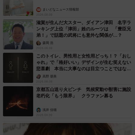
まいどなニュース情報部
2026.08.09
滋賀が生んだ大スター、ダイアン津田 名字ラ
ンキング上位「津田」姓のルーツは 「豊臣兄
弟！」で話題の武将にも意外な関係が…？
森岡 浩
2026.08.09
このトイレ、男性用と女性用どっち！？「おし
ゃれ」で「格好いい」デザインが生む笑えない
悲喜劇 本当に大事なのは目立つことではな
く…
高野 朋美
2026.08.09
京都五山送り火ピンチ 気候変動や獣害に施設
老朽化「もう限界」 クラファン募る
浅井 佳穂
2026.08.09