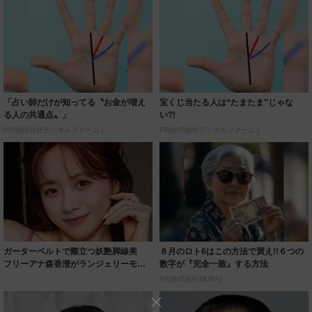
「占い師だけが知ってる〝お金が増え
宝くじ当たる人は“たまたま”じゃな
る人の共通点〟」
い?!
PR(合同会社デジタルファーム )
PR(合同会社デジタルファーム )
ガーターベルトで際立つ妖艶脚線美
８月のロト6はこの方法で買え!!６つの
フリーアナ森香澄がランジェリーモデ
数字が『完全一致』する方法
ルに ｢PE...
PR(株式会社MURA)