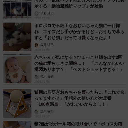
示する「動物避難所マップ」が始動
平藤 清刀
2026.08.08
ボロボロで不細工なおじいちゃん猫に一目惚
れ エイズだし手がかかるけど…おうちで暮ら
すと「おじ猫」だって可愛くなったよ！
鶴野 浩己
2026.08.08
赤ちゃんが気になる？ひょっこり顔を出す2匹
の猫の愛らしさに悶絶…！ 「こんなかわいい
構図あります？」「ベストショットすぎる！」
梨木 香奈
2026.08.08
猫用の爪研ぎおもちゃを買ったら…「これで合
ってますか？」予想外の使い方が大反響
「100点満点」「かわいいからよし！」
梨木 香奈
2026.08.07
猫2匹が段ボール箱の取り合いで「ポコスカ猫