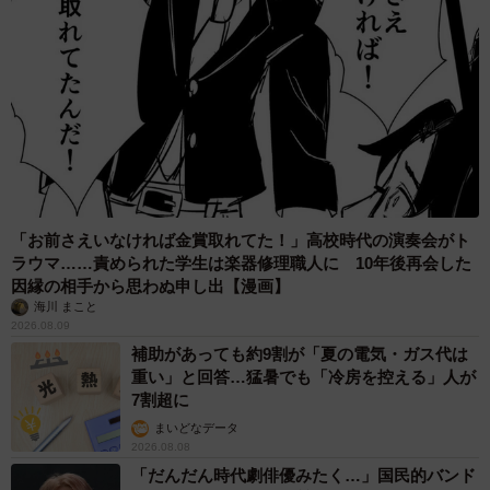
「お前さえいなければ金賞取れてた！」高校時代の演奏会がト
ラウマ……責められた学生は楽器修理職人に 10年後再会した
因縁の相手から思わぬ申し出【漫画】
海川 まこと
2026.08.09
補助があっても約9割が「夏の電気・ガス代は
重い」と回答…猛暑でも「冷房を控える」人が
7割超に
まいどなデータ
2026.08.08
「だんだん時代劇俳優みたく…」国民的バンド