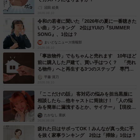
沼田 絵美
2026.08.10
令和の若者に聞いた「2026年の夏に一番聴きた
い曲」ランキング 2位はYUIの『SUMMER
SONG』、1位は？
まいどなニュース情報部
2026.08.10
「事故物件」でもちゃんと売れます 10年ほど
前に購入した戸建て、買い手はつく？ 「売れ
る物件」へと再生する3つのステップ 専門家
が解説
平藤 清刀
2026.08.10
「ここだけの話」 客対応の悩みを担当黒服に
相談したら…他キャストに筒抜け！ 「人の悩
みを簡単に漏洩するとか、サイテー」【現役キ
ャストに取材】
たかなし 亜妖
2026.08.09
疲れた日はサボってOK！みんなが真っ先に手
を抜く家事ランキング 2位は「掃除」1位は？