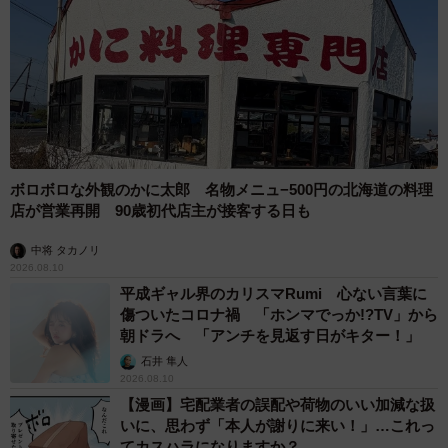
ボロボロな外観のかに太郎 名物メニュ−500円の北海道の料理
店が営業再開 90歳初代店主が接客する日も
中将 タカノリ
2026.08.10
平成ギャル界のカリスマRumi 心ない言葉に
傷ついたコロナ禍 「ホンマでっか!?TV」から
朝ドラへ 「アンチを見返す日がキター！」
石井 隼人
2026.08.10
【漫画】宅配業者の誤配や荷物のいい加減な扱
いに、思わず「本人が謝りに来い！」…これっ
てカスハラになりますか？