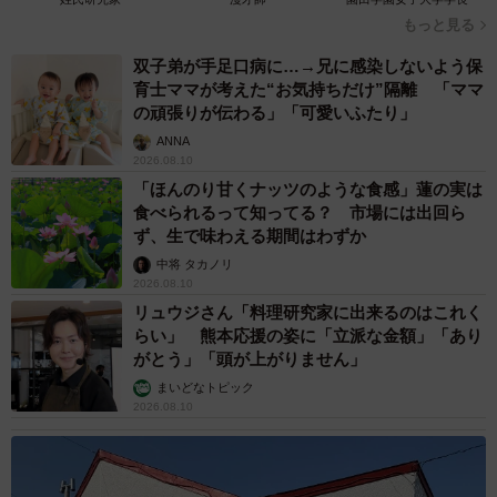
もっと見る
双子弟が手足口病に…→兄に感染しないよう保
育士ママが考えた“お気持ちだけ”隔離 「ママ
の頑張りが伝わる」「可愛いふたり」
ANNA
2026.08.10
「ほんのり甘くナッツのような食感」蓮の実は
食べられるって知ってる？ 市場には出回ら
ず、生で味わえる期間はわずか
中将 タカノリ
2026.08.10
リュウジさん「料理研究家に出来るのはこれく
らい」 熊本応援の姿に「立派な金額」「あり
がとう」「頭が上がりません」
まいどなトピック
2026.08.10