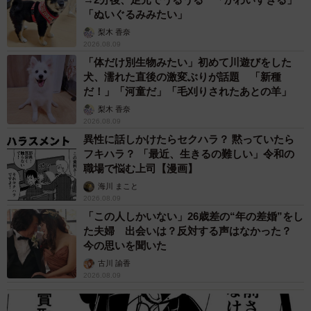
「ぬいぐるみみたい」
梨木 香奈
2026.08.09
「体だけ別生物みたい」初めて川遊びをした
犬、濡れた直後の激変ぶりが話題 「新種
だ！」「河童だ」「毛刈りされたあとの羊」
梨木 香奈
2026.08.09
異性に話しかけたらセクハラ？ 黙っていたら
フキハラ？ 「最近、生きるの難しい」令和の
職場で悩む上司【漫画】
海川 まこと
2026.08.09
「この人しかいない」26歳差の“年の差婚”をし
た夫婦 出会いは？反対する声はなかった？
今の思いを聞いた
古川 諭香
2026.08.09