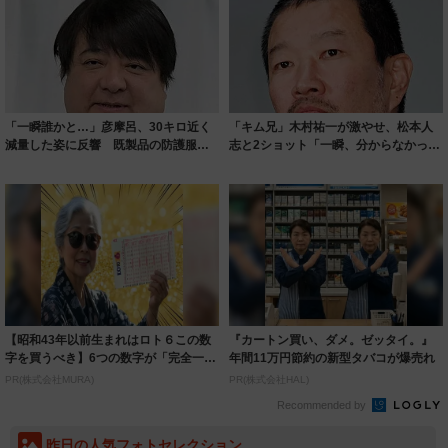
「一瞬誰かと…」彦摩呂、30キロ近く
「キム兄」木村祐一が激やせ、松本人
減量した姿に反響 既製品の防護服が
志と2ショット「一瞬、分からなかった
着られると...
わ」「テキ...
【昭和43年以前生まれはロト６この数
『カートン買い、ダメ。ゼッタイ。』
字を買うべき】6つの数字が「完全一
年間11万円節約の新型タバコが爆売れ
致」する方...
PR(株式会社MURA)
PR(株式会社HAL)
Recommended by
昨日の人気フォトセレクション