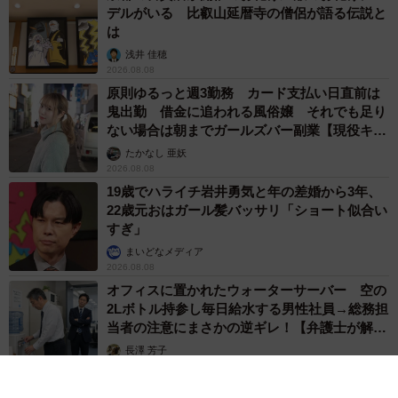
デルがいる 比叡山延暦寺の僧侶が語る伝説と
は
浅井 佳穂
2026.08.08
原則ゆるっと週3勤務 カード支払い日直前は
鬼出勤 借金に追われる風俗嬢 それでも足り
ない場合は朝までガールズバー副業【現役キャ
ストに取材】
たかなし 亜妖
2026.08.08
19歳でハライチ岩井勇気と年の差婚から3年、
22歳元おはガール髪バッサリ「ショート似合い
すぎ」
まいどなメディア
2026.08.08
オフィスに置かれたウォーターサーバー 空の
2Lボトル持参し毎日給水する男性社員→総務担
当者の注意にまさかの逆ギレ！【弁護士が解
説】
長澤 芳子
2026.08.08