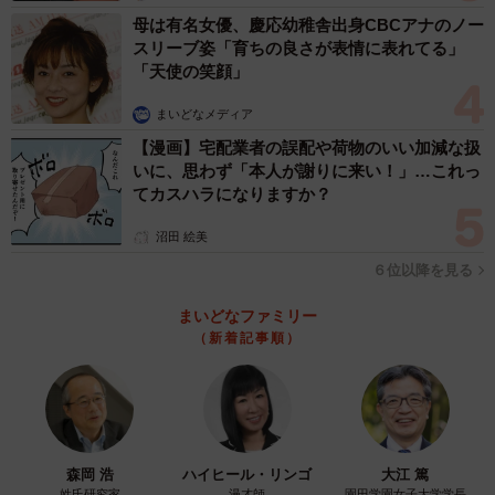
母は有名女優、慶応幼稚舎出身CBCアナのノー
スリーブ姿「育ちの良さが表情に表れてる」
「天使の笑顔」
まいどなメディア
【漫画】宅配業者の誤配や荷物のいい加減な扱
いに、思わず「本人が謝りに来い！」…これっ
てカスハラになりますか？
沼田 絵美
６位以降を見る
まいどなファミリー
（新着記事順）
森岡 浩
ハイヒール・リンゴ
大江 篤
姓氏研究家
漫才師
園田学園女子大学学長