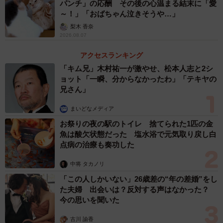
パンチ」の応酬 その後の心温まる結末に「愛
～！」「おばちゃん泣きそうや…」
梨木 香奈
2026.08.07
アクセスランキング
「キム兄」木村祐一が激やせ、松本人志と2シ
ョット「一瞬、分からなかったわ」「テキヤの
兄さん」
まいどなメディア
お祭りの夜の駅のトイレ 捨てられた1匹の金
魚は酸欠状態だった 塩水浴で元気取り戻し白
点病の治療も奏功した
中将 タカノリ
「この人しかいない」26歳差の“年の差婚”をし
た夫婦 出会いは？反対する声はなかった？
今の思いを聞いた
古川 諭香