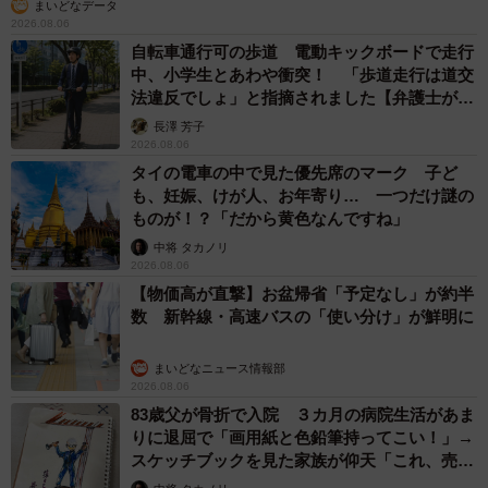
まいどなデータ
2026.08.06
自転車通行可の歩道 電動キックボードで走行
中、小学生とあわや衝突！ 「歩道走行は道交
法違反でしょ」と指摘されました【弁護士が解
説】
長澤 芳子
2026.08.06
タイの電車の中で見た優先席のマーク 子ど
も、妊娠、けが人、お年寄り… 一つだけ謎の
ものが！？「だから黄色なんですね」
中将 タカノリ
2026.08.06
【物価高が直撃】お盆帰省「予定なし」が約半
数 新幹線・高速バスの「使い分け」が鮮明に
まいどなニュース情報部
2026.08.06
83歳父が骨折で入院 ３カ月の病院生活があま
りに退屈で「画用紙と色鉛筆持ってこい！」→
スケッチブックを見た家族が仰天「これ、売れ
ますよ…」