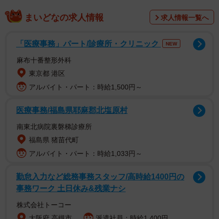
この騒動で、ある先輩は「ものすごい迷惑！」とおっし
まいどなの求人情報
求人情報一覧へ
ゃる。というのも、昔何度か浮気が見つかってキツくお灸
をすえられたらしい。今はおとなしくしてはるんですが、
「医療事務」パート/診療所・クリニック
NEW
世をあげての大騒ぎに奥さんの心に火が付くようで。昔の
麻布十番整形外科
嫌なことを思い出して、「あなたも不倫してたよね。」的
東京都 港区
な。あ、こんな迷惑のかけられ方もあるんだ、と思いまし
アルバイト・パート：時給1,500円～
た（笑）。終わったと思ってるのに、蒸し返されて、でも
女の人って絶対忘れない。まあ、忘れない方がしつこいの
医療事務/福島県耶麻郡北塩原村
か、忘れられない様な事をしたのが悪いのか難しい所です
南東北病院裏磐梯診療所
が。
福島県 猪苗代町
アルバイト・パート：時給1,033円～
ただ、そうは言っても、その人の職まで奪うようなこと
なのかな？と思います。この先人生を立て直し、次へ向か
勤怠入力など総務事務スタッフ/高時給1400円の
事務ワーク 土日休み&残業ナシ
っていかなければならないのに、職を奪われ人生が終わる
程に叩いてしまうのはどうなのでしょう。
株式会社トーコー
大阪府 高槻市
派遣社員：時給1,400円