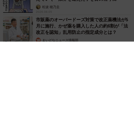
松波 穂乃圭
2026.08.05
市販薬のオーバードーズ対策で改正薬機法が5
月に施行、かぜ薬を購入した人の約6割が「法
改正を認知」乱用防止の指定成分とは？
まいどなニュース情報部
2026.08.05
紗栄子の長男 18歳のモデル、カジュアルコーデのおしゃれ近
影が「両親のいいとこ取りの美しいお顔立ち」 9歳に渡英し全