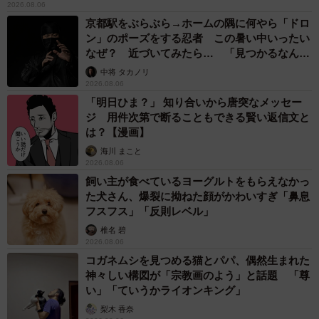
2026.08.06
京都駅をぶらぶら→ホームの隅に何やら「ドロ
ン」のポーズをする忍者 この暑い中いったい
なぜ？ 近づいてみたら… 「見つかるなんて
未熟」
中将 タカノリ
2026.08.06
「明日ひま？」 知り合いから唐突なメッセー
ジ 用件次第で断ることもできる賢い返信文と
は？【漫画】
海川 まこと
2026.08.06
飼い主が食べているヨーグルトをもらえなかっ
た犬さん、爆裂に拗ねた顔がかわいすぎ「鼻息
フスフス」「反則レベル」
椎名 碧
2026.08.06
コガネムシを見つめる猫とパパ、偶然生まれた
神々しい構図が「宗教画のよう」と話題 「尊
い」「ていうかライオンキング」
梨木 香奈