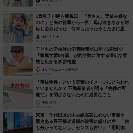
中将 タカノリ
2026.08.06
1歳息子が腕を亜脱臼 「奥さん、専業主婦な
のに」と夫の後輩から一言 母は泣きながら対
応し必死だった 何年もたった今もたまに思い
出し…
山岡 もと子
2026.08.06
子どもの学校外の学習時間が11年で2割減少
「家庭学習0分層」が約半数に達する深刻な実
態と広がる学習格差
まいどなニュース情報部
2026.08.06
「事故物件」という言葉のイメージにとらわれ
ていませんか？ 不動産業者が語る「物件の可
能性」を閉ざさないために必要なこと
平藤 清刀
2026.08.06
東京・千代田区の中央線高架に心ない落書き
歴史ある昌平橋架道橋の被害に怒りの声 「何
も分かってないし、センスも古い」「罰則強化