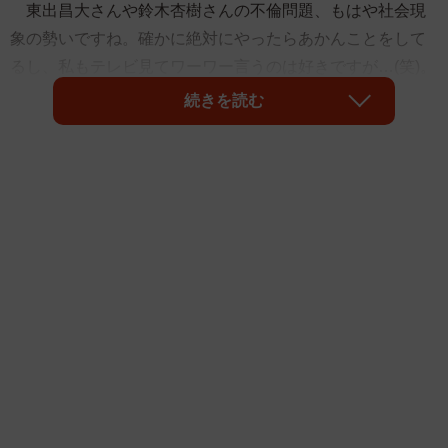
東出昌大さんや鈴木杏樹さんの不倫問題、もはや社会現
象の勢いですね。確かに絶対にやったらあかんことをして
るし、私もテレビ見てワーワー言うのは好きですが…(笑)。
ただ、奥さんと子どもさんさえ許してくれるのであれば社
続きを読む
会的に抹殺されてしまうほど糾弾されるのは「犯罪者じゃ
ないんだから…」と恐怖すら感じてしまいます。