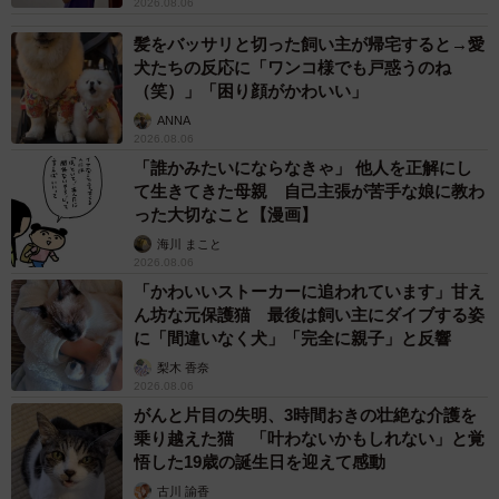
2026.08.06
髪をバッサリと切った飼い主が帰宅すると→愛
犬たちの反応に「ワンコ様でも戸惑うのね
（笑）」「困り顔がかわいい」
ANNA
2026.08.06
「誰かみたいにならなきゃ」 他人を正解にし
て生きてきた母親 自己主張が苦手な娘に教わ
った大切なこと【漫画】
海川 まこと
2026.08.06
「かわいいストーカーに追われています」甘え
ん坊な元保護猫 最後は飼い主にダイブする姿
に「間違いなく犬」「完全に親子」と反響
梨木 香奈
2026.08.06
がんと片目の失明、3時間おきの壮絶な介護を
乗り越えた猫 「叶わないかもしれない」と覚
悟した19歳の誕生日を迎えて感動
古川 諭香