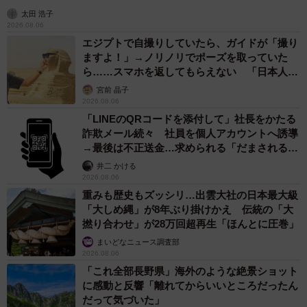
太田 浩子
2026.08.06
エジプトで自撮りしていたら、ガイドが「撮り
ますよ！」→ノリノリでポーズを取っていた
ら……スマホを返してもらえない 「日本人は
カモ代表かも」「私は6時間で3万円払った」
宮前 晶子
2026.08.06
「LINEのQRコードを添付して」社長をかたる
詐欺メール続々 社員を個人アカウントへ誘導
→最後は不正送金…求められる「だまされる前
提」の対策
井二 かける
2026.08.06
重みも歴史もズッシリ…出雲大社の日本最大級
「大しめ縄」が8年ぶり掛けかえ 伝統の「大
撚り合わせ」が28万回超再生「ほんとに圧巻」
まいどなニュース調査部
2026.08.06
「これ全部長野県」海外のような絶景ショット
に感動と反響「離れてからいいところだったん
だって気づいた」