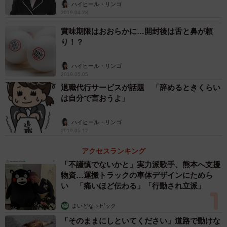
ハイヒール・リンゴ
2019.04.28
先日、とある番組で、リーダーに必要なものは？と聞か
賞味期限はおおらかに…開封後は舌と鼻が頼
れた時の事。ある識者の答えは「嫌われる勇気」。私は
り！？
「許す心」と答えました。「人を許す」という事が今の世
の中に欠けてきているように感じてなりません。
ハイヒール・リンゴ
2019.05.05
退職代行サービスが話題 「辞めるときくらい
ところで、最近の男性コメンテーターが、この不倫騒動
は自分で言おうよ」
に関して一様口が重くなって来ていると感じるのですが。
男性なら皆、１度はスネにキズを持つ身。大ブーメランに
ハイヒール・リンゴ
なって返ってこない様「あの時あんなエラそうな事言って
2019.05.12
たのに…」と言われない為に、皆のコメントが、小さくま
アクセスランキング
とまっているのではないかと疑惑の目を向けている私です
「不謹慎でないかと」実力派歌手、熊本へ支援
(笑)
物資…運搬トラックの車体デザインにためら
い 「痛いほど伝わる」「行動され立派」
まいどなトピック
「そのままにしといてください」道路で動けな