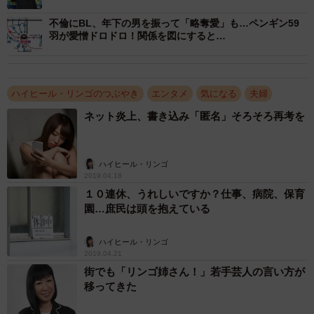
じます。以前、若手の女芸人に「芸人の○○と付き合って
不倫にBL、年下の男を振って「略奪愛」も…ペンギン59
る、週に何回こんなHをしてる、とかどんどん言った方がい
羽が愛憎ドロドロ！関係を図にすると…
いんですかね？」と相談されたことがあって。私達の時代
では考えられない相談です。悩んだ末に「あなたが今、テ
レビに出続けたいなら言ってもいいけど、10年後もテレビ
ハイヒール・リンゴのつぶやき
エンタメ
気になる
夫婦
に出たいと思うなら止めた方がいい」と答えました。
ネット炎上、書き込み「匿名」そろそろ再考を
そのアドバイスが正しいかどうかは分かりませんが、自
ハイヒール・リンゴ
分を大切にしてほしいんですよね。そんな話をしても、最
2019.04.18
近の若い子には「え？」という感じで伝わらないんです
１０連休、うれしいですか？仕事、病院、保育
園…庶民は頭を抱えている
よ、これが又。私たちの世代は女の人の「浮気」なんてと
ても許されない事でしたが、今の女性は彼氏が浮気したら
ハイヒール・リンゴ
「自分もやり返す。」
2019.04.21
街でも「リンゴ姉さん！」若手芸人の言い方が
それはそれで良いのでしょうが「解決」には程遠いよう
移ってきた
に思うのは私だけでしょうか。