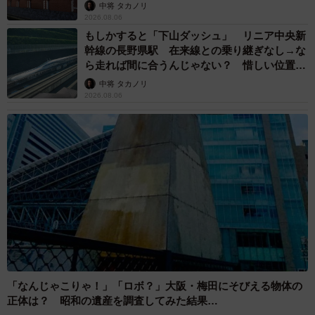
して」
中将 タカノリ
2026.08.06
もしかすると「下山ダッシュ」 リニア中央新
幹線の長野県駅 在来線との乗り継ぎなし→な
ら走れば間に合うんじゃない？ 惜しい位置関
係が反響
中将 タカノリ
2026.08.06
「なんじゃこりゃ！」「ロボ？」大阪・梅田にそびえる物体の
正体は？ 昭和の遺産を調査してみた結果…