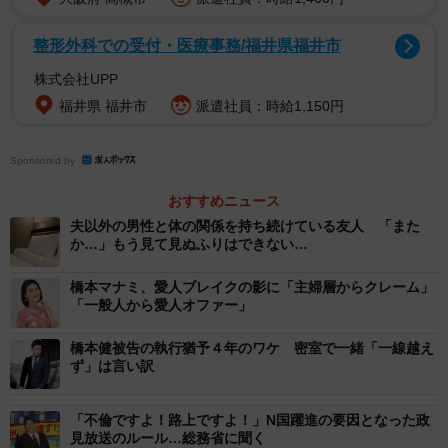
整形外科での受付・医療事務/福井県福井市
株式会社UPP
福井県 福井市
派遣社員：時給1,150円
Sponsored by
おすすめニュース
夫以外の男性と体の関係を持ち続けている友人 「また
か…」もう見て見ぬふりはできない…
橋本マナミ、愛人ブレイクの影に「主婦層からクレーム」
「一般人から愛人オファー」
橋本健被告の執行猶予４年のワケ 密室で一緒「一線越え
2/4
ず」は言い訳
鈴木杏樹
「不倫ですよ！路上ですよ！」N国躍進の要因となった政
見放送のルール…総務省に聞く
女性の側も、貞操観念そのものが変化しているように感