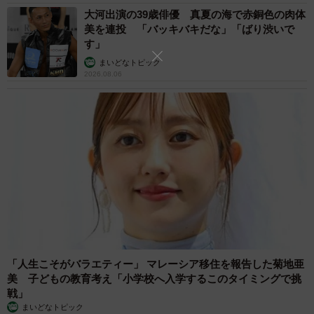
大河出演の39歳俳優 真夏の海で赤銅色の肉体
美を連投 「バッキバキだな」「ばり渋いで
す」
まいどなトピック
2026.08.06
「人生こそがバラエティー」 マレーシア移住を報告した菊地亜
美 子どもの教育考え「小学校へ入学するこのタイミングで挑
戦」
まいどなトピック