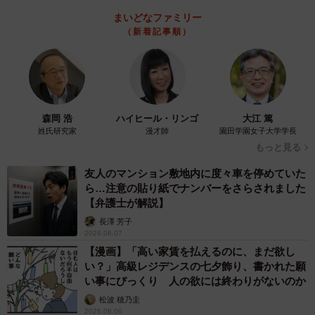
まいどなファミリー
（新着記事順）
森岡 浩
ハイヒール・リンゴ
大江 篤
姓氏研究家
漫才師
園田学園女子大学学長
もっと見る
友人のマンション敷地内に度々車を停めていた
ら…注意の貼り紙でナンバーをさらされました
【弁護士が解説】
長澤 芳子
2026.08.07
【漫画】「高い家賃を払えるのに、まだ欲し
い？」高級レジデンスの七夕飾り、書かれた願
い事にびっくり 人の欲には終わりがないのか
松波 穂乃圭
2026.08.06