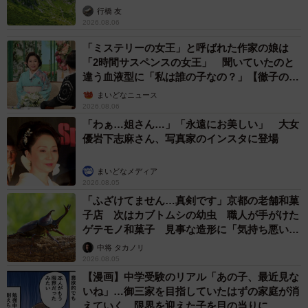
行橋 友
2026.08.06
「ミステリーの女王」と呼ばれた作家の娘は
「2時間サスペンスの女王」 聞いていたのと
違う血液型に「私は誰の子なの？」【徹子の部
屋】
まいどなニュース
2026.08.06
「わぁ…姐さん…」「永遠にお美しい」 大女
優岩下志麻さん、写真家のインスタに登場
まいどなメディア
2026.08.05
「ふざけてません…真剣です」京都の老舗和菓
子店 次はカブトムシの幼虫 職人が手がけた
ゲテモノ和菓子 見事な造形に「気持ち悪いく
らいリアル」
中将 タカノリ
2026.08.05
【漫画】中学受験のリアル「あの子、最近見な
いね」…御三家を目指していたはずの家庭が消
えていく 限界を迎えた子を目の当りに