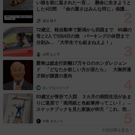
い猫を前に返された一言… 懸命に生きようと
した4日間 「命の重さはみんな同じ」保護団
体代表の訴え
渡辺 晴子
72歳父、軽自動車で新潟から四国まで 65歳の
母と2人で3泊4日の旅 パーキングの休憩まで
分刻み… 「大学生でも組まねえよ！」
山岡 もと子
愛車は総走行距離17万キロのホンダレジェン
ド 「どなたか欲しい方が居たら」 大御所漫
才師が譲渡の意向
3/4
まいどなトピック
杏と東出昌大＝2014年撮影
83歳父が骨折で入院 ３カ月の病院生活があま
りに退屈で「画用紙と色鉛筆持ってこい！」→
スケッチブックを見た家族が仰天「これ、売れ
ますよ…」
中将 タカノリ
６位以降を見る