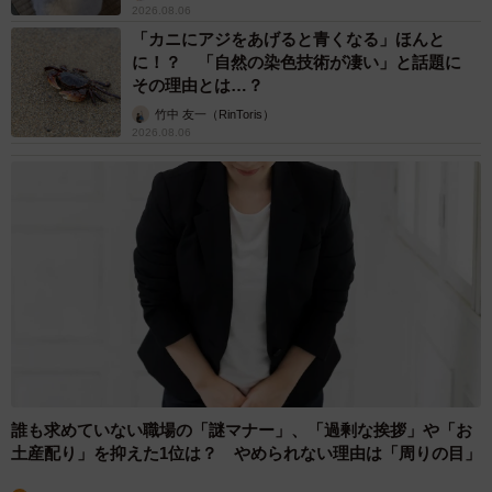
2026.08.06
「カニにアジをあげると青くなる」ほんと
に！？ 「自然の染色技術が凄い」と話題に
その理由とは…？
竹中 友一（RinToris）
2026.08.06
誰も求めていない職場の「謎マナー」、「過剰な挨拶」や「お
土産配り」を抑えた1位は？ やめられない理由は「周りの目」