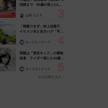
四国まで 65歳の母と2人で
3泊4日の旅 パーキングの休
憩まで分刻み… 「大学生で
山岡 もと子
も組まねえよ！」
「我慢できず」村上佳菜子、
イケメン夫と全力ハグ「可愛
いふたり」「素敵なご夫婦」
まいどなメディア
両親は「東京キッド」の看板
役者 ライダー演じた42歳元
俳優が再婚妻との「ウエディ
ングフォト」計画を明言
まいどなトピック
「センスあるカメラマン求
６位以降を見る
む」