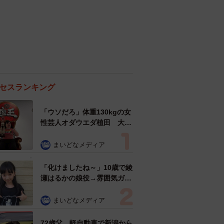
セスランキング
「ウソだろ」体重130kgの女
性芸人オダウエダ植田 大学
時代のほっそり姿に「マジ
で」
まいどなメディア
「化けましたね～」10歳で綾
瀬はるかの娘役→雰囲気ガラ
リの18歳に成長 「メイクで
雰囲気が」「宝塚に入れそ
まいどなメディア
う」
72歳父、軽自動車で新潟から