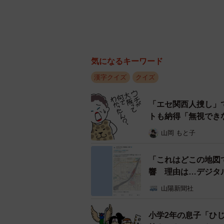
気になるキーワード
漢字クイズ
クイズ
「エセ関西人捜し」
トも納得「無視でき
山岡 もと子
「これはどこの地図
響 理由は…デジタ
山陽新聞社
小学2年の息子「ひ