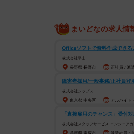
まいどなの求人情
Officeソフトで資料作成できる
株式会社平山
長野県 長野市
正社員 / 派
障害者採用/一般事務/正社員登
株式会社シップス
東京都 中央区
アルバイト・
「直接雇用のチャンス」受付対
株式会社スタッフサービス エンジニアガ
兵庫県 宝塚市
派遣社員：時