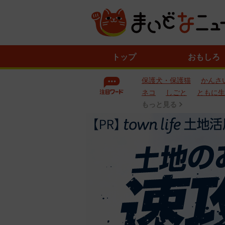
ニ
トップ
おもしろ
ュ
ー
保護犬・保護猫
かんさ
ス
一
ネコ
しごと
ともに生
覧
もっと見る