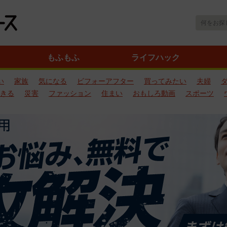
もふもふ
ライフハック
い
家族
気になる
ビフォーアフター
買ってみたい
夫婦
きる
災害
ファッション
住まい
おもしろ動画
スポーツ