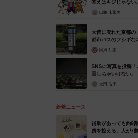
答えはキジじゃない
山脇 未菜美
大昔に廃れた京都の
都市バスのフシギな
国貞 仁志
SNSに写真を投稿
回しちゃいけない」
太田 浩子
新着ニュース
補助があっても約9
房を控える」人が7