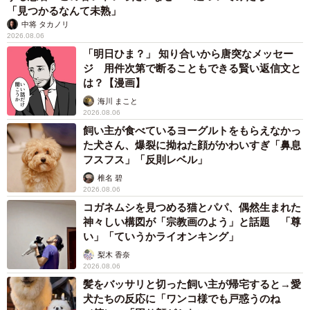
「見つかるなんて未熟」
中将 タカノリ
2026.08.06
「明日ひま？」 知り合いから唐突なメッセー
ジ 用件次第で断ることもできる賢い返信文と
は？【漫画】
海川 まこと
2026.08.06
飼い主が食べているヨーグルトをもらえなかっ
た犬さん、爆裂に拗ねた顔がかわいすぎ「鼻息
フスフス」「反則レベル」
椎名 碧
2026.08.06
コガネムシを見つめる猫とパパ、偶然生まれた
神々しい構図が「宗教画のよう」と話題 「尊
い」「ていうかライオンキング」
梨木 香奈
2026.08.06
髪をバッサリと切った飼い主が帰宅すると→愛
犬たちの反応に「ワンコ様でも戸惑うのね