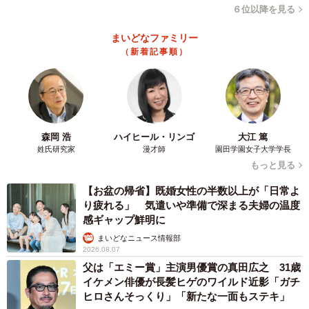
６位以降を見る
まいどなファミリー
（新着記事順）
森岡 浩
ハイヒール・リンゴ
大江 篤
姓氏研究家
漫才師
園田学園女子大学学長
もっと見る
【お盆の帰省】既婚女性の半数以上が「日常よ
り疲れる」 気遣いや準備で深まる夫婦の温度
感ギャップ鮮明に
まいどなニュース情報部
2026.08.07
父は「エミー賞」主演男優賞の真田広之 31歳
イケメン俳優が長髪ヒゲのワイルド近影「ガチ
ヒロさんそっくり」「新たな一面もステキ」