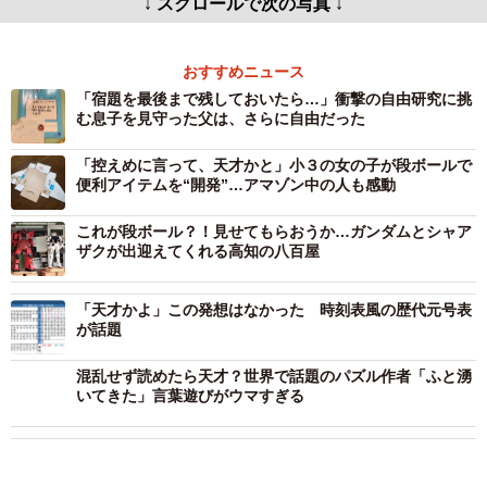
↓ スクロールで次の写真 ↓
おすすめニュース
「宿題を最後まで残しておいたら…」衝撃の自由研究に挑
む息子を見守った父は、さらに自由だった
「控えめに言って、天才かと」小３の女の子が段ボールで
便利アイテムを“開発”…アマゾン中の人も感動
これが段ボール？！見せてもらおうか…ガンダムとシャア
ザクが出迎えてくれる高知の八百屋
「天才かよ」この発想はなかった 時刻表風の歴代元号表
が話題
混乱せず読めたら天才？世界で話題のパズル作者「ふと湧
いてきた」言葉遊びがウマすぎる