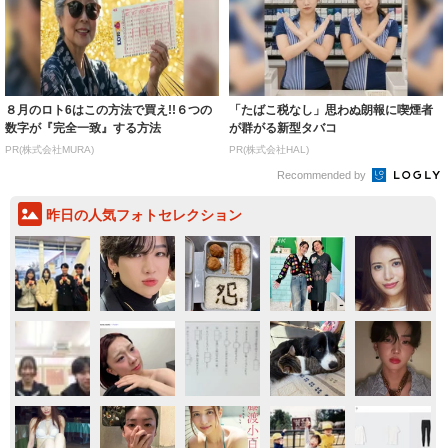
８月のロト6はこの方法で買え!!６つの
「たばこ税なし」思わぬ朗報に喫煙者
数字が『完全一致』する方法
が群がる新型タバコ
PR(株式会社MURA)
PR(株式会社HAL)
Recommended by
昨日の人気フォトセレクション