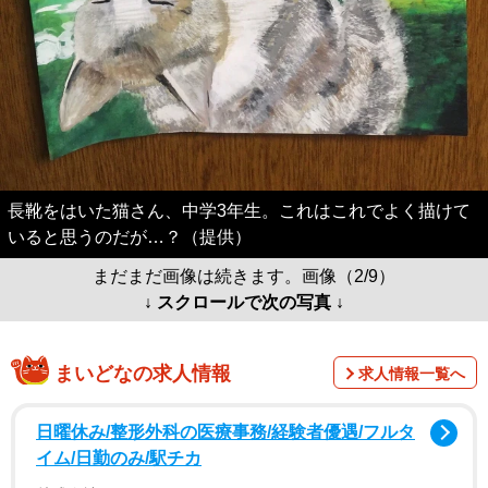
長靴をはいた猫さん、中学3年生。これはこれでよく描けて
いると思うのだが…？（提供）
まだまだ画像は続きます。画像（2/9）
↓ スクロールで次の写真 ↓
まいどなの求人情報
求人情報一覧へ
日曜休み/整形外科の医療事務/経験者優遇/フルタ
イム/日勤のみ/駅チカ