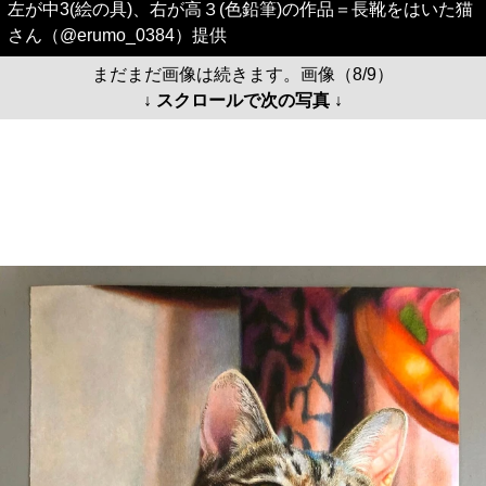
左が中3(絵の具)、右が高３(色鉛筆)の作品＝長靴をはいた猫
さん（@erumo_0384）提供
まだまだ画像は続きます。画像（8/9）
↓ スクロールで次の写真 ↓