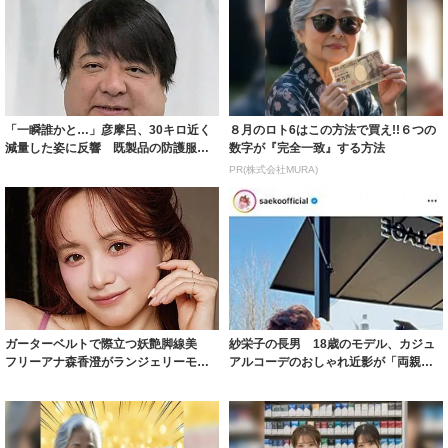
「一瞬誰かと…」彦摩呂、30キロ近く
８月のロト6はこの方法で買え!!６つの
減量した姿に反響 既製品の防護服が
数字が『完全一致』する方法
着られると...
PR(株式会社MURA)
ガーターベルトで際立つ妖艶脚線美
紗栄子の長男 18歳のモデル、カジュ
フリーアナ森香澄がランジェリーモデ
アルコーデのおしゃれ近影が「両親の
ルに ｢PE...
いいとこ取...