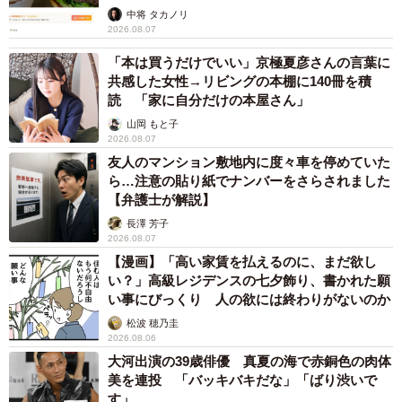
中将 タカノリ
2026.08.07
「本は買うだけでいい」京極夏彦さんの言葉に
共感した女性→リビングの本棚に140冊を積
読 「家に自分だけの本屋さん」
山岡 もと子
2026.08.07
友人のマンション敷地内に度々車を停めていた
ら…注意の貼り紙でナンバーをさらされました
【弁護士が解説】
長澤 芳子
2026.08.07
【漫画】「高い家賃を払えるのに、まだ欲し
い？」高級レジデンスの七夕飾り、書かれた願
い事にびっくり 人の欲には終わりがないのか
松波 穂乃圭
2026.08.06
大河出演の39歳俳優 真夏の海で赤銅色の肉体
美を連投 「バッキバキだな」「ばり渋いで
す」