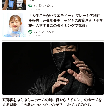
まいどなトピック
2026.08.06
「人生こそがバラエティー」 マレーシア移住
を報告した菊地亜美 子どもの教育考え「小学
校へ入学するこのタイミングで挑戦」
まいどなトピック
2026.08.06
京都駅をぶらぶら→ホームの隅に何やら「ドロン」のポーズを
する忍者 この暑い中いったいなぜ？ 近づいてみたら…