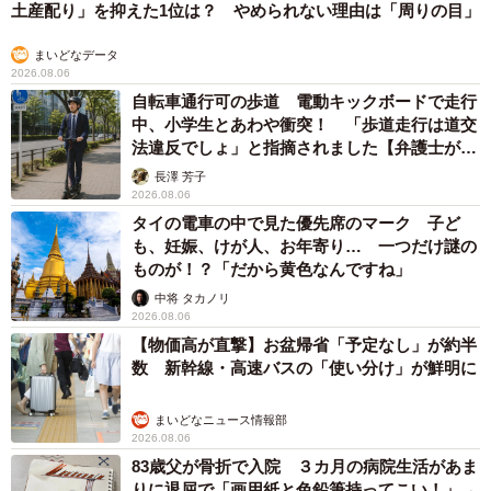
土産配り」を抑えた1位は？ やめられない理由は「周りの目」
まいどなデータ
2026.08.06
自転車通行可の歩道 電動キックボードで走行
中、小学生とあわや衝突！ 「歩道走行は道交
法違反でしょ」と指摘されました【弁護士が解
説】
長澤 芳子
2026.08.06
タイの電車の中で見た優先席のマーク 子ど
も、妊娠、けが人、お年寄り… 一つだけ謎の
ものが！？「だから黄色なんですね」
中将 タカノリ
2026.08.06
【物価高が直撃】お盆帰省「予定なし」が約半
数 新幹線・高速バスの「使い分け」が鮮明に
まいどなニュース情報部
2026.08.06
83歳父が骨折で入院 ３カ月の病院生活があま
りに退屈で「画用紙と色鉛筆持ってこい！」→