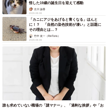
悟した19歳の誕生日を迎えて感動
古川 諭香
2026.08.06
「カニにアジをあげると青くなる」ほんと
に！？ 「自然の染色技術が凄い」と話題に
その理由とは…？
竹中 友一（RinToris）
2026.08.06
誰も求めていない職場の「謎マナー」、「過剰な挨拶」や「お