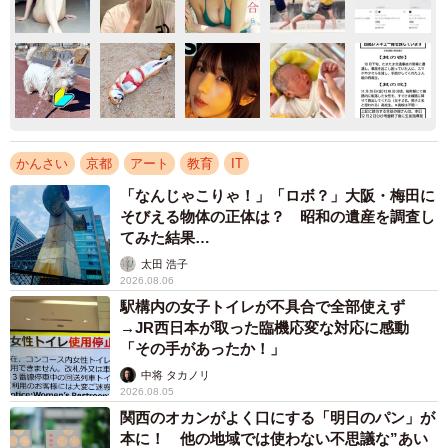
かんさい
京都
アート
教育
IT
「なんじゃこりゃ！」「ロボ？」大阪・梅田に
そびえる物体の正体は？ 昭和の遺産を調査し
てみた結果…
太田 浩子
2026.08.06
駅構内の女子トイレが不具合で全部使えず
→JR西日本が取った臨機応変な対応に感動
「その手があったか！」
中将 タカノリ
2026.08.05
関西のオカンがよく口にする「明日のパン」が
本に！ 他の地域では使わない不思議な”あい