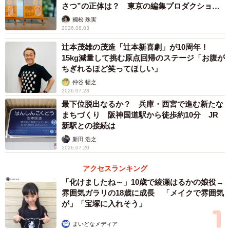
さつ”の正体は？ 東京の編集プロダクション
がひも解く
國松 珠実
2026.08.03
辻本茂雄の茂造「辻本新喜劇」が10周年！
15kg減量して挑む原点回帰のステージ「お腹が
ちぎれるほど笑ってほしい」
仲谷 暢之
2026.07.23
最下位脱出なるか？ 兵庫・西宮で進む新たな
まちづくり 阪神国道駅から徒歩約10分 JR
新駅との接続は
新田 浩之
2026.07.20
アクセスランキング
「化けましたね～」10歳で綾瀬はるかの娘役→
雰囲気ガラリの18歳に成長 「メイクで雰囲気
が」「宝塚に入れそう」
まいどなメディア