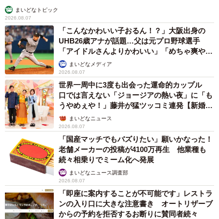
まいどなトピック
2026.08.07
「こんなかわいい子おるん！？」大阪出身の
UHB26歳アナが話題…父は元プロ野球選手
「アイドルさんよりかわいい」「めちゃ爽や
か」
まいどなメディア
2026.08.07
世界一周中に3度も出会った運命的カップル
口では言えない「ジョージアの熱い夜」に「も
うやめぇや！」藤井が猛ツッコミ連発【新婚さ
ん】
まいどなニュース
2026.08.07
「国産マッチでもバズりたい」願いかなった！
老舗メーカーの投稿が4100万再生 他業種も
続々相乗りでミーム化へ発展
まいどなニュース調査部
2026.08.07
「即座に案内することが不可能です」レストラ
ンの入り口に大きな注意書き オートリザーブ
からの予約を拒否するお断りに賛同者続々