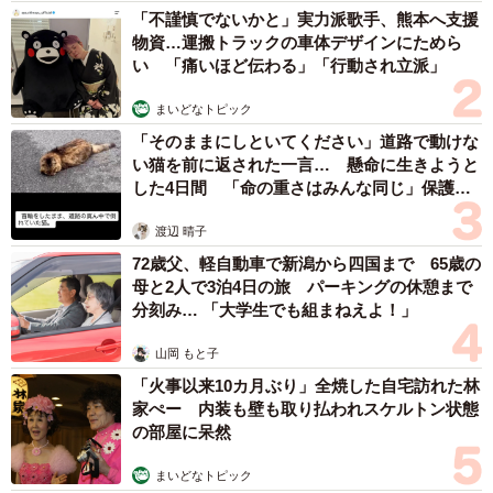
「不謹慎でないかと」実力派歌手、熊本へ支援
物資…運搬トラックの車体デザインにためら
い 「痛いほど伝わる」「行動され立派」
まいどなトピック
「そのままにしといてください」道路で動けな
い猫を前に返された一言… 懸命に生きようと
した4日間 「命の重さはみんな同じ」保護団
体代表の訴え
渡辺 晴子
72歳父、軽自動車で新潟から四国まで 65歳の
母と2人で3泊4日の旅 パーキングの休憩まで
分刻み… 「大学生でも組まねえよ！」
山岡 もと子
「火事以来10カ月ぶり」全焼した自宅訪れた林
家ぺー 内装も壁も取り払われスケルトン状態
の部屋に呆然
まいどなトピック