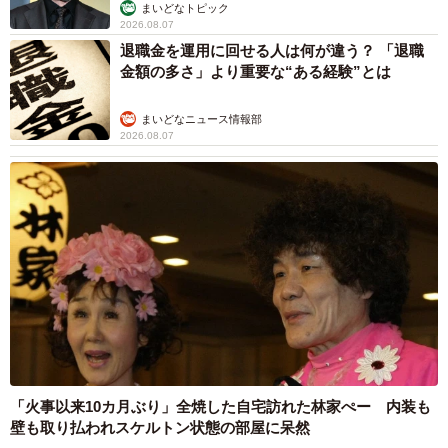
まいどなトピック
2026.08.07
退職金を運用に回せる人は何が違う？ 「退職
金額の多さ」より重要な“ある経験”とは
まいどなニュース情報部
2026.08.07
「火事以来10カ月ぶり」全焼した自宅訪れた林家ぺー 内装も
壁も取り払われスケルトン状態の部屋に呆然