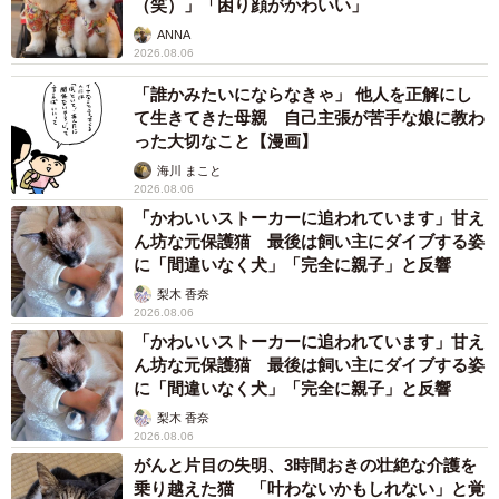
（笑）」「困り顔がかわいい」
ANNA
2026.08.06
「誰かみたいにならなきゃ」 他人を正解にし
て生きてきた母親 自己主張が苦手な娘に教わ
った大切なこと【漫画】
海川 まこと
2026.08.06
「かわいいストーカーに追われています」甘え
ん坊な元保護猫 最後は飼い主にダイブする姿
に「間違いなく犬」「完全に親子」と反響
梨木 香奈
2026.08.06
「かわいいストーカーに追われています」甘え
ん坊な元保護猫 最後は飼い主にダイブする姿
に「間違いなく犬」「完全に親子」と反響
梨木 香奈
2026.08.06
がんと片目の失明、3時間おきの壮絶な介護を
乗り越えた猫 「叶わないかもしれない」と覚