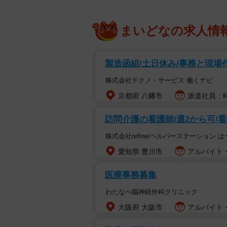
まいどなの求人情
製造函組/土日休み/事務と現場
株式会社テクノ・サービス 働くナビ
京都府 八幡市
派遣社員：時
訪問介護の看護師/週2から可/
株式会社refine/ヘルパーステーション 
愛知県 豊川市
アルバイト・
医療事務募集
わたなべ脳神経外科クリニック
大阪府 大阪市
アルバイト・