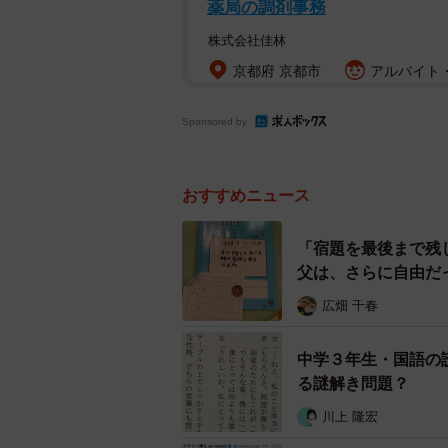
薬局の調剤事務
株式会社佳林
京都府 京都市
アルバイト・
Sponsored by
おすすめニュース
「宿題を最後まで残
父は、さらに自由だ
広畑 千春
中学３年生・国語の
る謎解き問題？
川上 隆宏