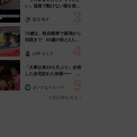
い」道路で動けない猫を前に
返された一言… 懸命に生き
ようとした4日間 「命の重
渡辺 晴子
さはみんな同じ」保護団体代
表の訴え
72歳父、軽自動車で新潟から
四国まで 65歳の母と2人で
3泊4日の旅 パーキングの休
憩まで分刻み… 「大学生で
山岡 もと子
も組まねえよ！」
「火事以来10カ月ぶり」全焼
した自宅訪れた林家ぺー 内
装も壁も取り払われスケルト
ン状態の部屋に呆然
まいどなトピック
６位以降を見る