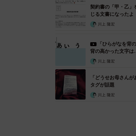
契約書の「甲・乙」
じる文書になったよ
川上 隆宏
「ひらがなを背
背の高かった文字は
川上 隆宏
「どうせお母さんが
タグが話題
川上 隆宏