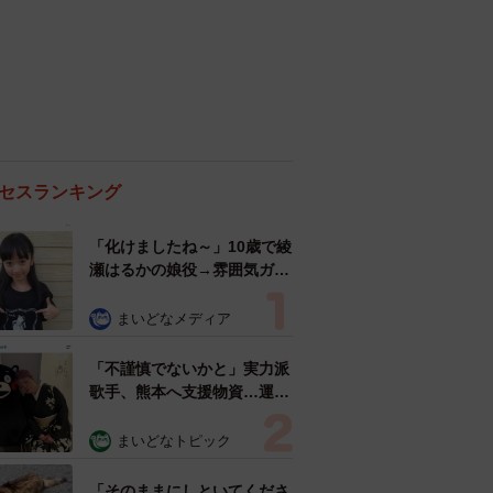
セスランキング
「化けましたね～」10歳で綾
瀬はるかの娘役→雰囲気ガラ
リの18歳に成長 「メイクで
雰囲気が」「宝塚に入れそ
まいどなメディア
う」
「不謹慎でないかと」実力派
歌手、熊本へ支援物資…運搬
トラックの車体デザインにた
めらい 「痛いほど伝わる」
まいどなトピック
「行動され立派」
「そのままにしといてくださ