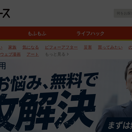
もふもふ
ライフハック
い
家族
気になる
ビフォーアフター
災害
買ってみたい
ウェブ漫画
アート
もっと見る