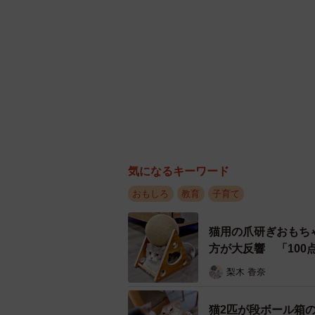
気になるキーワード
おもしろ
教育
子育て
猫用の爪研ぎおもち
方が大反響 「10
梨木 香奈
猫2匹が段ボール箱