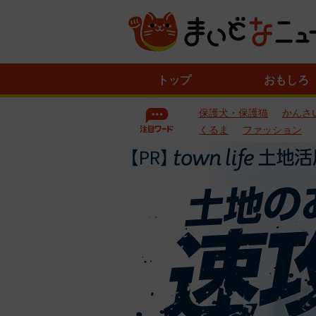
ニ
トップ
おもしろ
ュ
ー
保護犬・保護猫
かんさ
ス
一
くるま
ファッション
覧