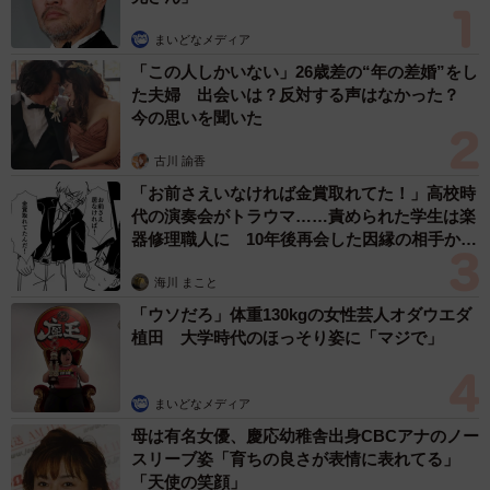
まいどなメディア
「この人しかいない」26歳差の“年の差婚”をし
た夫婦 出会いは？反対する声はなかった？
今の思いを聞いた
古川 諭香
「お前さえいなければ金賞取れてた！」高校時
代の演奏会がトラウマ……責められた学生は楽
4/6
器修理職人に 10年後再会した因縁の相手から
思わぬ申し出【漫画】
「プリングルス」の赤い円筒箱から生まれた「ヒゲのおじさん」。衣服
海川 まこと
のしわまで表現＝都内の池袋パルコ
「ウソだろ」体重130kgの女性芸人オダウエダ
製作時間は作品によるが、展示作は10～20時間ほど。小
植田 大学時代のほっそり姿に「マジで」
さい頃から紙工作が好きで、菓子箱に絵を描くことがSNS
ではやった時期に「僕は絵を描くのじゃなく、立体作品を
まいどなメディア
つくる」と一念発起。現物を見て、脳内で完成図を描きな
母は有名女優、慶応幼稚舎出身CBCアナのノー
がら手作業する。「ペーパークラフトが好きで、大学もそ
スリーブ姿「育ちの良さが表情に表れてる」
「天使の笑顔」
れが学べるところを選んだ。高校まで名古屋でしたが、そ