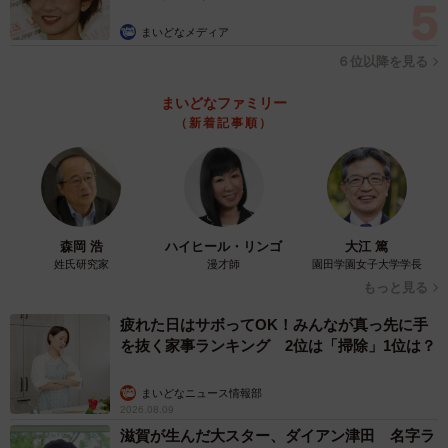
れで神戸に住んでいます」という。
まいどなメディア
６位以降を見る
SNS時代だからこそ、若くして一気に認知された。17歳
まいどなファミリー
の高校3年生だった2015年9月からツイッターを始め、フォ
（新着記事順）
ロワー数は４日時点で42万9000人を超え、日々、急速に伸
び続けている。「いいね」は最大で50万、リツイートは最
大10万件。プレッシャーはない？と聞くと、「半端な作品
は出せないな、というのはありますが、それよりも楽しく
作らせていただいています」と自然体だ。
森岡 浩
ハイヒール・リンゴ
大江 篤
姓氏研究家
漫才師
園田学園女子大学学長
もっと見る
疲れた日はサボってOK！みんなが真っ先に手
を抜く家事ランキング 2位は「掃除」1位は？
まいどなニュース情報部
2026.08.09
滋賀が生んだ大スター、ダイアン津田 名字ラ