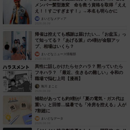
メンバー髪型激変 命を救う資格を取得「ええ
え！！すごすぎます！」→本名も明らかに
まいどなメディア
6/6
2026.08.09
展覧会場に流れる作品の画像を前に笑顔の「空箱職人はるきる」さん。
帰省は控えても感謝は届けたい…「お盆玉」っ
プリングルスの円筒箱から生まれた「ヒゲおじさん」と共に…＝都内の
て知ってる？「あげる派」の4割が金額アッ
池袋パルコ
プ、相場はいくら？
まいどなニュース情報部
会場ではグッズ、作品に使用されたお菓子が販売される
2026.08.09
ほか、会期中の９～１１日はサイン会も行なわれる。はる
異性に話しかけたらセクハラ？ 黙っていたら
フキハラ？ 「最近、生きるの難しい」令和の
きるは「作品と一緒に元の素材となった箱も展示させてい
職場で悩む上司【漫画】
ただいているので『ここのパーツはここから取ったんだ
海川 まこと
な』とか『ここのパーツはどこに使ったんだろう』という
2026.08.09
ことを、いろんな角度から見て探していただければ僕は一
補助があっても約9割が「夏の電気・ガス代は
重い」と回答…猛暑でも「冷房を控える」人が
番うれしいですね」と、紙を「貼る」「切る」作業に張り
7割超に
切る。「神ワザ」と評される「紙技」がそこにある。
まいどなデータ
2026.08.08