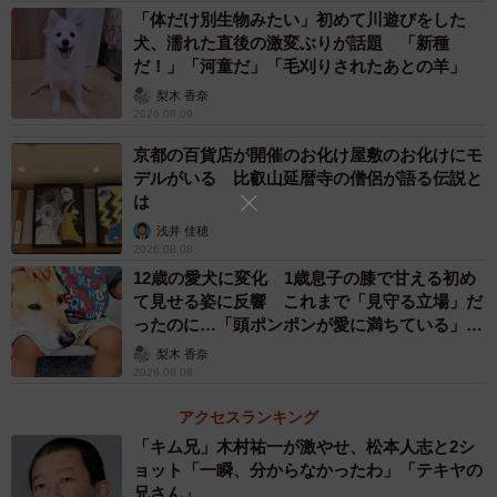
「体だけ別生物みたい」初めて川遊びをした
犬、濡れた直後の激変ぶりが話題 「新種
だ！」「河童だ」「毛刈りされたあとの羊」
梨木 香奈
2026.08.09
京都の百貨店が開催のお化け屋敷のお化けにモ
3/6
デルがいる 比叡山延暦寺の僧侶が語る伝説と
は
スコッチウイスキー「シーバスリーガル」の箱で捜索した甲冑の騎士。
浅井 佳穂
銀色の光沢がリアルだ＝都内の池袋パルコ
2026.08.08
12歳の愛犬に変化 1歳息子の膝で甘える初め
て見せる姿に反響 これまで「見守る立場」だ
ったのに…「頭ポンポンが愛に満ちている」
「尊…」
梨木 香奈
2026.08.08
アクセスランキング
「キム兄」木村祐一が激やせ、松本人志と2シ
ョット「一瞬、分からなかったわ」「テキヤの
兄さん」