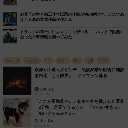
に、不二家の「ペコちゃん」はアイドル風に、その「顔」
を生かして立体化。「オレオ」は戦闘機、「リッツ」は翼
お菓子の空き箱工作で話題の作家が初の解説本…これであ
なたもあの立体作品が作れる！
のあるライオンに。菓子だけではなく、スコッチ・ウイス
キー「シーバスリーガル」の銀色の箱からは、欧州の甲冑
トラックの荷台に巨大カマキリがいる！ ネットで話題に
なった目撃情報を調べてみた
（かっちゅう）で身を固めた中世の騎士が光沢を帯びて生
まれた。
おもしろ
かんさい
ひと
アート
東京
兵庫
しごと
京都五山送り火ピンチ 気候変動や獣害に施設
老朽化「もう限界」 クラファン募る
浅井 佳穂
2026.08.09
「これが不動柴か…」初めて外を散歩した豆柴
→2分後、足元でうるうる 「かわいすぎる」
「ぬいぐるみみたい」
梨木 香奈
2026.08.09