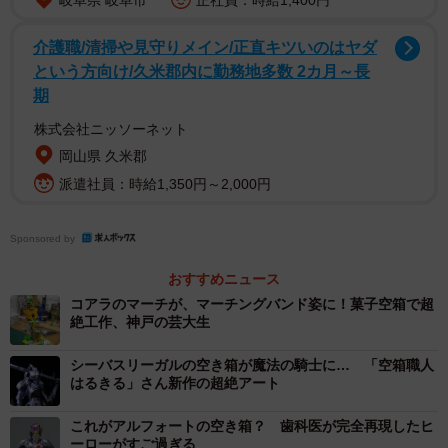
岐阜県 岐阜市
正社員：時給1,400円
2/6
介護職/清掃や見守りメイン/正直キツいのはヤダ
という方向け/久米郡内に勤務地多数 2カ月～長
グリコの「ビスコ」空箱から生まれた特撮ヒーローものロボット。その
顔は「ビスコ坊や」＝都内の池袋パルコ
期
株式会社ニッソーネット
1997年12月生まれ、名古屋出身。現在は神戸芸術工科大
岡山県 久米郡
アート・クラフト学科に在学中だ。2017年に「明治ザ・チ
派遣社員：時給1,350円～2,000円
ョコレート」の箱でロボットを作ったのを機に「空箱工
作」を始めた。今年７月には初の著書も出版。展覧会も今
Sponsored by
年から始め、神戸、名古屋を経て東京では初公開を含む30
点以上を展示している。
おすすめニュース
コアラのマーチが、マーチングバンド姿に！菓子空箱で超
絶工作、神戸の芸大生
例えば、ポテトチップス「プリングルス」のパッケージ
に記された“ヒゲおじさん”が赤、青、緑、紫、黄の５色に分
シーバスリーガルの空き箱が魔法の騎士に… 「空箱職人
はるきる」さん新作の超絶アート
けられたタイトなスーツに身を包んだ作品。太ももあたり
の筋肉を感じさせる起伏や衣服のしわまで、人体の肉感を
これがアルフォートの空き箱？ 歯科医が完全再現したヒ
３次元で表現した。グリコの「坊や」は特撮物のロボット
ーローがすご過ぎる