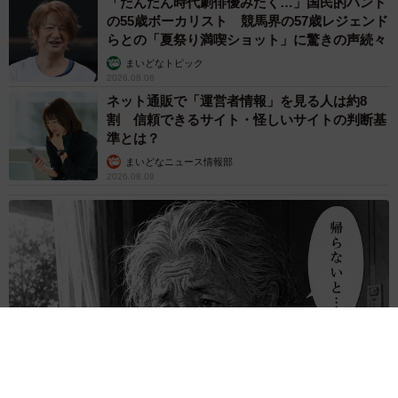
「だんだん時代劇俳優みたく…」国民的バンド
の55歳ボーカリスト 競馬界の57歳レジェンド
らとの「夏祭り満喫ショット」に驚きの声続々
まいどなトピック
2026.08.08
ネット通販で「運営者情報」を見る人は約8
割 信頼できるサイト・怪しいサイトの判断基
準とは？
まいどなニュース情報部
2026.08.08