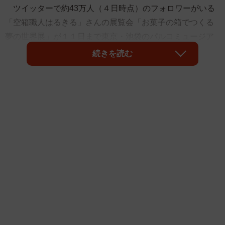
ツイッターで約43万人（４日時点）のフォロワーがいる
「空箱職人はるきる」さんの展覧会「お菓子の箱でつくる
夢の世界展」が１１日まで東京・池袋のパルコミュージア
ムで開催されている。神戸在住、21歳の男子大学生だが、
続きを読む
なじみのある市販の菓子箱などを素材にした精巧な紙細工
のアート作品がSNSで拡散され、新時代の造形作家として
注目されている。会場で本人を直撃し、今後の創作活動に
ついても聞いた。