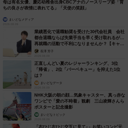
母は有名女優、慶応幼稚舎出身CBCアナのノースリーブ姿「育
会場は老若男女のファンが訪れていた。３次元の作品で
ちの良さが表情に表れてる」「天使の笑顔」
もSNSの画像では２次元になるが、会場では３次元で鑑賞
まいどなメディア
できるのが魅力。「SNS等で反響をいただくことが多いで
2026.08.09
すけど、実際にお会いした生身の方から意見をいただける
業績悪化で退職勧奨を受けた30代会社員 会社
都合退職ならば失業手当を早く受け取れるが…
のはありがたいですね。『いろんな角度から見られてよか
再就職の活動で不利になりませんか？【キャリ
った』と言っていただきます」。個展が「ライブ」である
アカウンセラーが解説】
長澤 芳子
ことを実感したようだ。
2026.08.09
正直しんどい夏のレジャーランキング、3位
「帰省」、2位「バーベキュー」を抑えた1位
は？
まいどなデータ
2026.08.09
NHK大阪の朝の顔…気象キャスター、真っ赤な
ワンピで「愛の不時着」観劇 三山凌輝さんら
ポスターと記念撮影
まいどなトピック
2026.08.09
「右ひじ左ひじ交互に見て♪」お笑いコンビ元