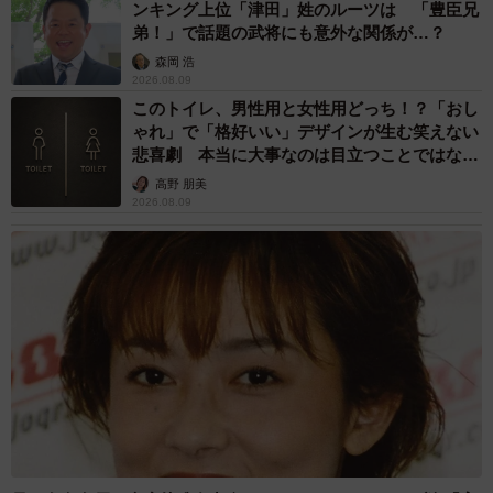
ンキング上位「津田」姓のルーツは 「豊臣兄
弟！」で話題の武将にも意外な関係が…？
森岡 浩
2026.08.09
このトイレ、男性用と女性用どっち！？「おし
ゃれ」で「格好いい」デザインが生む笑えない
5/6
悲喜劇 本当に大事なのは目立つことではな
く…
高野 朋美
「リッツ」から誕生した翼のあるライオン＝都内の池袋パルコ
2026.08.09
今後の進路について「卒業後は東京に拠点を移そうと思
っています」と明かした。今回展示された日清食品「カッ
プヌードル」の容器を使った宇宙飛行士など企業とのコラ
ボレーションも行なっており、そういう仕事の面からも
「東京がいいかと思います」という。さらに「今後、目新
しいことで言うと、ユーチューブの動画投稿もここから力
を入れて行こうかなと考えています。制作過程のようなも
のを」と意欲を示した。