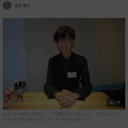
北村 泰介
1/6
東京での初個展を開催した「空箱職人はるきる」さん。神戸から上京で
きる日程で来場者と交流している＝都内の池袋パルコ