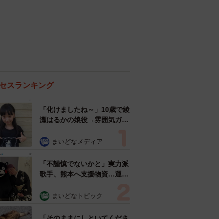
セスランキング
「化けましたね～」10歳で綾
瀬はるかの娘役→雰囲気ガラ
リの18歳に成長 「メイクで
雰囲気が」「宝塚に入れそ
まいどなメディア
う」
「不謹慎でないかと」実力派
歌手、熊本へ支援物資…運搬
トラックの車体デザインにた
めらい 「痛いほど伝わる」
まいどなトピック
「行動され立派」
「そのままにしといてくださ