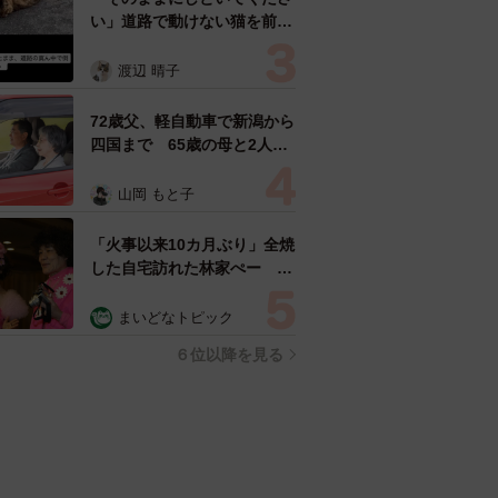
い」道路で動けない猫を前に
返された一言… 懸命に生き
ようとした4日間 「命の重
渡辺 晴子
さはみんな同じ」保護団体代
表の訴え
72歳父、軽自動車で新潟から
四国まで 65歳の母と2人で
3泊4日の旅 パーキングの休
憩まで分刻み… 「大学生で
山岡 もと子
も組まねえよ！」
「火事以来10カ月ぶり」全焼
した自宅訪れた林家ぺー 内
装も壁も取り払われスケルト
ン状態の部屋に呆然
まいどなトピック
６位以降を見る