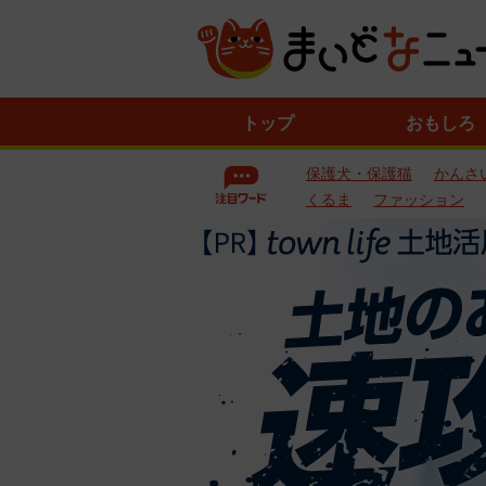
ニ
トップ
おもしろ
ュ
ー
保護犬・保護猫
かんさ
ス
一
くるま
ファッション
覧