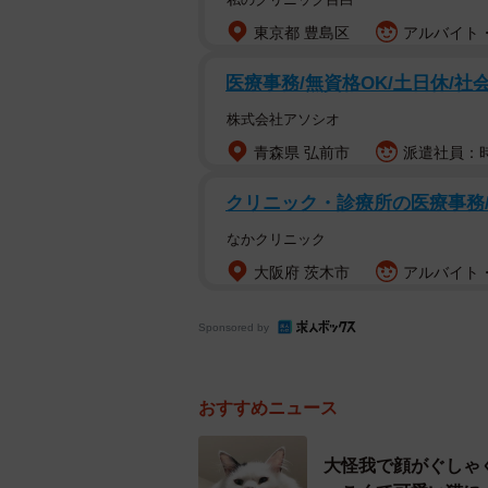
東京都 豊島区
アルバイト・
医療事務/無資格OK/土日休/社
株式会社アソシオ
青森県 弘前市
派遣社員：時給
クリニック・診療所の医療事務
なかクリニック
大阪府 茨木市
アルバイト・
Sponsored by
おすすめニュース
大怪我で顔がぐしゃ