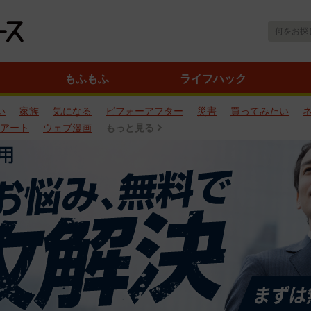
もふもふ
ライフハック
い
家族
気になる
ビフォーアフター
災害
買ってみたい
アート
ウェブ漫画
もっと見る