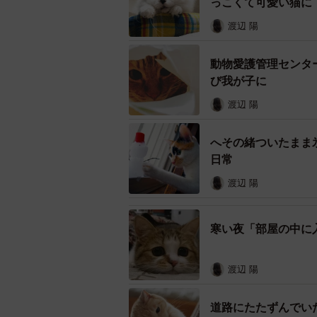
っこくて可愛い猫に
渡辺 陽
動物愛護管理センタ
び我が子に
渡辺 陽
へその緒ついたまま
日常
渡辺 陽
寒い夜「部屋の中に
渡辺 陽
道路にたたずんでい