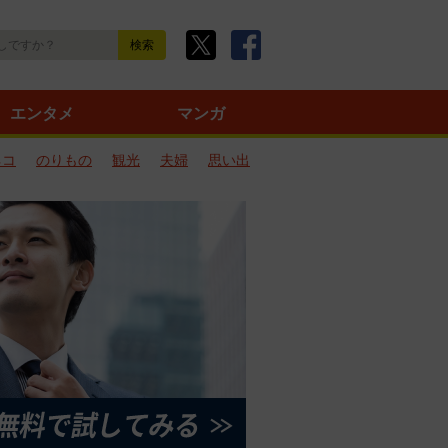
エンタメ
マンガ
ネコ
のりもの
観光
夫婦
思い出