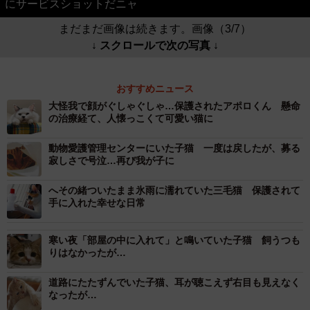
にサービスショットだニャ
まだまだ画像は続きます。画像（3/7）
↓ スクロールで次の写真 ↓
おすすめニュース
大怪我で顔がぐしゃぐしゃ…保護されたアポロくん 懸命
の治療経て、人懐っこくて可愛い猫に
動物愛護管理センターにいた子猫 一度は戻したが、募る
寂しさで号泣…再び我が子に
へその緒ついたまま氷雨に濡れていた三毛猫 保護されて
手に入れた幸せな日常
寒い夜「部屋の中に入れて」と鳴いていた子猫 飼うつも
りはなかったが…
道路にたたずんでいた子猫、耳が聴こえず右目も見えなく
なったが…