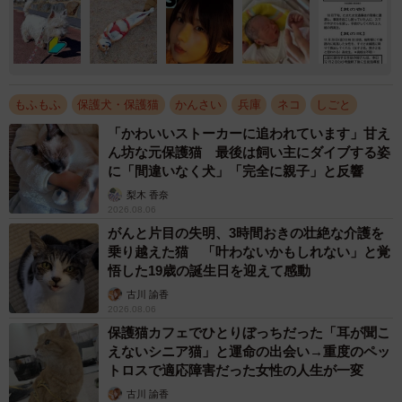
もふもふ
保護犬・保護猫
かんさい
兵庫
ネコ
しごと
「かわいいストーカーに追われています」甘え
ん坊な元保護猫 最後は飼い主にダイブする姿
に「間違いなく犬」「完全に親子」と反響
梨木 香奈
2026.08.06
がんと片目の失明、3時間おきの壮絶な介護を
乗り越えた猫 「叶わないかもしれない」と覚
悟した19歳の誕生日を迎えて感動
古川 諭香
2026.08.06
保護猫カフェでひとりぼっちだった「耳が聞こ
えないシニア猫」と運命の出会い→重度のペッ
トロスで適応障害だった女性の人生が一変
古川 諭香