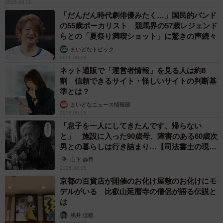
2026.08.08
「だんだん時代劇俳優みたく…」国民的バンド
の55歳ボーカリスト 競馬界の57歳レジェンド
らとの「夏祭り満喫ショット」に驚きの声続々
まいどなトピック
2026.08.08
ネット通販で「運営者情報」を見る人は約8
割 信頼できるサイト・怪しいサイトの判断基
準とは？
まいどなニュース情報部
2026.08.08
「息子を一人にしてきたんです、帰らない
と」 施設に入った90歳母、障害のある60歳次
男との暮らしは行き詰まり…【司法書士の現場
から】
山下 静香
2026.08.08
京都の百貨店が開催のお化け屋敷のお化けにモ
デルがいる 比叡山延暦寺の僧侶が語る伝説と
は
浅井 佳穂