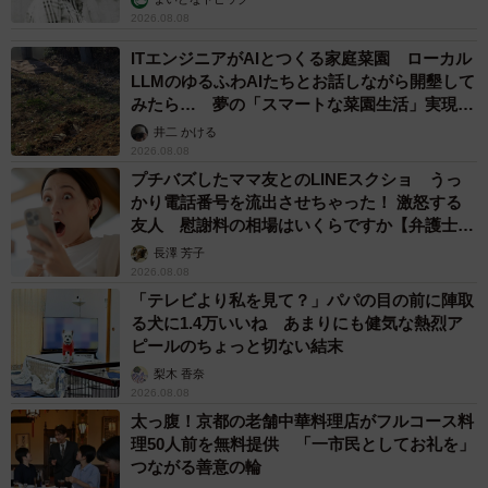
2026.08.08
ITエンジニアがAIとつくる家庭菜園 ローカル
LLMのゆるふわAIたちとお話しながら開墾して
みたら… 夢の「スマートな菜園生活」実現な
るか
井二 かける
2026.08.08
プチバズしたママ友とのLINEスクショ うっ
かり電話番号を流出させちゃった！ 激怒する
友人 慰謝料の相場はいくらですか【弁護士が
解説】
長澤 芳子
2026.08.08
「テレビより私を見て？」パパの目の前に陣取
る犬に1.4万いいね あまりにも健気な熱烈ア
ピールのちょっと切ない結末
梨木 香奈
2026.08.08
太っ腹！京都の老舗中華料理店がフルコース料
理50人前を無料提供 「一市民としてお礼を」
つながる善意の輪