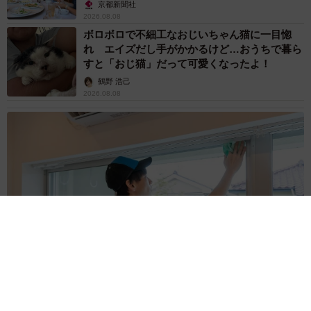
京都新聞社
2026.08.08
ボロボロで不細工なおじいちゃん猫に一目惚
れ エイズだし手がかかるけど…おうちで暮ら
すと「おじ猫」だって可愛くなったよ！
鶴野 浩己
2026.08.08
「夏休みはたくさん働いてほしい」と職場から頼まれた高2息
子 バイトで稼ぎすぎると扶養を外れて税金や保険料が上が
る？【FPが解説】