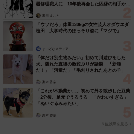
器修理職人に 10年後再会した因縁の相手から
思わぬ申し出【漫画】
海川 まこと
「ウソだろ」体重130kgの女性芸人オダウエダ
植田 大学時代のほっそり姿に「マジで」
まいどなメディア
「体だけ別生物みたい」初めて川遊びをした
犬、濡れた直後の激変ぶりが話題 「新種
だ！」「河童だ」「毛刈りされたあとの羊」
梨木 香奈
「これが不動柴か…」初めて外を散歩した豆柴
→2分後、足元でうるうる 「かわいすぎる」
「ぬいぐるみみたい」
梨木 香奈
６位以降を見る