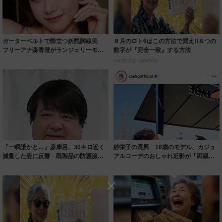
ガーターベルトで際立つ妖艶脚線美
８月のロト6はこの方法で買え!!６つの
フリーアナ森香澄がランジェリーモデ
数字が『完全一致』する方法
ルに ｢PE...
PR(株式会社MURA)
「一瞬誰かと…」彦摩呂、30キロ近く
紗栄子の長男 18歳のモデル、カジュ
減量した姿に反響 既製品の防護服が
アルコーデのおしゃれ近影が「両親の
着られると...
いいとこ取...