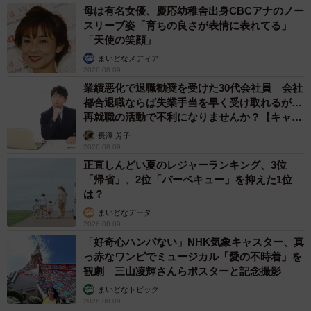
母は有名女優、慶応幼稚舎出身CBCアナのノー
スリーブ姿「育ちの良さが表情に表れてる」
「天使の笑顔」
まいどなメディア
2026.08.09
業績悪化で退職勧奨を受けた30代会社員 会社
都合退職ならば失業手当を早く受け取れるが…
再就職の活動で不利になりませんか？【キャリ
アカウンセラーが解説】
長澤 芳子
2026.08.09
正直しんどい夏のレジャーランキング、3位
「帰省」、2位「バーベキュー」を抑えた1位
は？
まいどなデータ
2026.08.09
「好奇心ハンパない」NHK気象キャスター、真
っ赤なワンピでミュージカル「愛の不時着」を
観劇 三山凌輝さんらポスターと記念撮影
まいどなトピック
2026.08.09