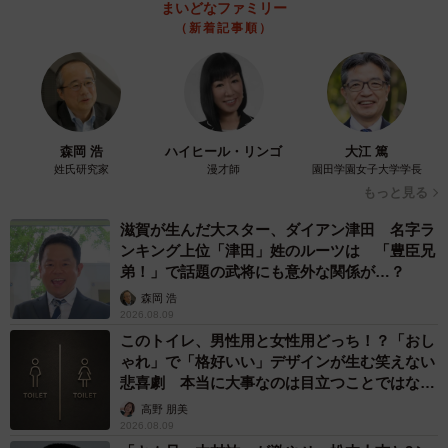
まいどなファミリー
（新着記事順）
森岡 浩
ハイヒール・リンゴ
大江 篤
姓氏研究家
漫才師
園田学園女子大学学長
もっと見る
滋賀が生んだ大スター、ダイアン津田 名字ラ
ンキング上位「津田」姓のルーツは 「豊臣兄
弟！」で話題の武将にも意外な関係が…？
森岡 浩
2026.08.09
このトイレ、男性用と女性用どっち！？「おし
ゃれ」で「格好いい」デザインが生む笑えない
悲喜劇 本当に大事なのは目立つことではな
く…
高野 朋美
2026.08.09