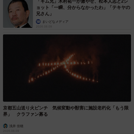
「キム兄」木村祐一が激やせ、松本人志と2シ
ョット「一瞬、分からなかったわ」「テキヤの
兄さん」
まいどなメディア
2026.08.09
京都五山送り火ピンチ 気候変動や獣害に施設老朽化「もう限
界」 クラファン募る
浅井 佳穂
2026.08.09