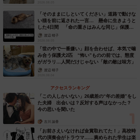
2026.08.05
「そのままにしといてください」道路で動けな
い猫を前に返された一言… 懸命に生きようと
した4日間 「命の重さはみんな同じ」保護団
体代表の訴え
渡辺 晴子
2026.08.05
「世の中で一番嫌い」顔を合わせば、本気で噛
み合う保護犬2匹 “怖い”ものの前では、態度
がガラリ…人間だけじゃない「敵の敵は味方」
渡辺 晴子
2026.08.04
アクセスランキング
「この人しかいない」26歳差の“年の差婚”をし
た夫婦 出会いは？反対する声はなかった？
今の思いを聞いた
古川 諭香
「お前さえいなければ金賞取れてた！」高校時
代の演奏会がトラウマ……責められた学生は楽