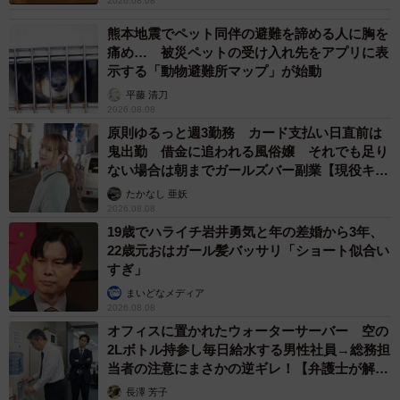
2026.08.08
熊本地震でペット同伴の避難を諦める人に胸を
痛め… 被災ペットの受け入れ先をアプリに表
示する「動物避難所マップ」が始動
平藤 清刀
2026.08.08
原則ゆるっと週3勤務 カード支払い日直前は
鬼出勤 借金に追われる風俗嬢 それでも足り
ない場合は朝までガールズバー副業【現役キャ
ストに取材】
たかなし 亜妖
2026.08.08
19歳でハライチ岩井勇気と年の差婚から3年、
22歳元おはガール髪バッサリ「ショート似合い
すぎ」
まいどなメディア
2026.08.08
オフィスに置かれたウォーターサーバー 空の
2Lボトル持参し毎日給水する男性社員→総務担
当者の注意にまさかの逆ギレ！【弁護士が解
説】
長澤 芳子