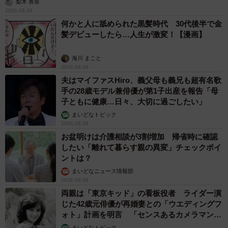
梨木 香奈
2026.08.08
何かと人に舐められた黒髪時代 30代後半で金
髪デビューしたら…人生が激変！【漫画】
海川 まこと
2026.08.08
夫はマイファスHiro、義父母も義兄も超有名歌
手の28歳モデル兼俳優が第1子出産を報告「母
子ともに健康…日々、大切に過ごしたい」
まいどなトピック
2026.08.08
お盆明けは介護相談が3割増加 帰省時に確認
したい「離れて暮らす親の異変」チェックポイ
ントは？
まいどなニュース情報部
2026.08.08
両親は「東京キッド」の看板役者 ライダー演
じた42歳元俳優が再婚妻との「ウエディングフ
ォト」計画を明言 「センスあるカメラマン求
む」
まいどなトピック