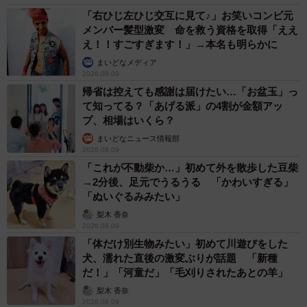
「右ひじ左ひじ交互に見て♪」お笑いコンビ元
メンバー髪型激変 命を救う資格を取得「ええ
え！！すごすぎます！」→本名も明らかに
まいどなメディア
2026.08.09
帰省は控えても感謝は届けたい…「お盆玉」っ
て知ってる？「あげる派」の4割が金額アッ
プ、相場はいくら？
まいどなニュース情報部
2026.08.09
「これが不動柴か…」初めて外を散歩した豆柴
→2分後、足元でうるうる 「かわいすぎる」
「ぬいぐるみみたい」
梨木 香奈
2026.08.09
「体だけ別生物みたい」初めて川遊びをした
犬、濡れた直後の激変ぶりが話題 「新種
だ！」「河童だ」「毛刈りされたあとの羊」
梨木 香奈
2026.08.09