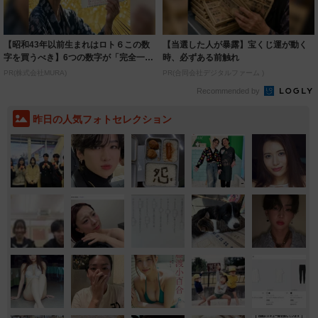
【昭和43年以前生まれはロト６この数
【当選した人が暴露】宝くじ運が動く
字を買うべき】6つの数字が「完全一
時、必ずある前触れ
致」する方...
PR(株式会社MURA)
PR(合同会社デジタルファーム )
Recommended by
昨日の人気フォトセレクション