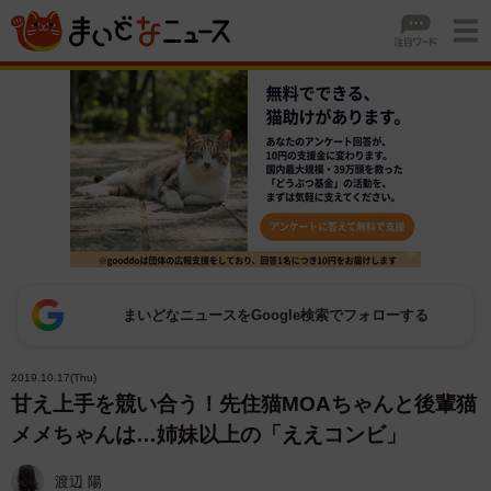
まいどなニュースをGoogle検索でフォローする
2019.10.17(Thu)
甘え上手を競い合う！先住猫MOAちゃんと後輩猫
メメちゃんは…姉妹以上の「ええコンビ」
渡辺 陽