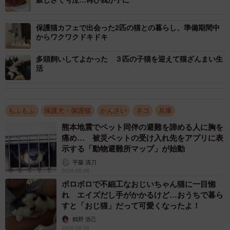
寂しさで号泣…再び我が子に
ていった。猫の顔を見ていたので愛着がある。2016年6月
中旬に引き取ったが、やっと秋に完治した。大島さんは、
保護猫カフェで出会った2匹の猫との暮らし、準備期間中
からワクワクドキドキ
そのMOAちゃんと名付けた。
多頭飼いしてよかった ３匹の子猫を迎えて猫ざんまい生
インスタグラムで猫の飼い方を勉強するうちに、ペットシ
活
ョップの裏事情や保護猫のこと、虐待される野良猫がいる
ことを知ったという。次に猫を飼うなら保護猫にしようと
思ったそうだ。
もふもふ
保護犬・保護猫
かんさい
ネコ
兵庫
熊本地震でペット同伴の避難を諦める人に胸を
大切に育てられた猫メメちゃん
痛め… 被災ペットの受け入れ先をアプリに表
示する「動物避難所マップ」が始動
平藤 清刀
2026.08.08
ボロボロで不細工なおじいちゃん猫に一目惚
れ エイズだし手がかかるけど…おうちで暮ら
すと「おじ猫」だって可愛くなったよ！
鶴野 浩己
2026.08.08