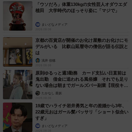
「ウソだろ」体重130kgの女性芸人オダウエダ
植田 大学時代のほっそり姿に「マジで」
まいどなメディア
2026.08.08
京都の百貨店が開催のお化け屋敷のお化けにモ
デルがいる 比叡山延暦寺の僧侶が語る伝説と
は
浅井 佳穂
2026.08.08
原則ゆるっと週3勤務 カード支払い日直前は
鬼出勤 借金に追われる風俗嬢 それでも足り
ない場合は朝までガールズバー副業【現役キャ
ストに取材】
たかなし 亜妖
2026.08.08
19歳でハライチ岩井勇気と年の差婚から3年、
22歳元おはガール髪バッサリ「ショート似合い
すぎ」
まいどなメディア
2026.08.08