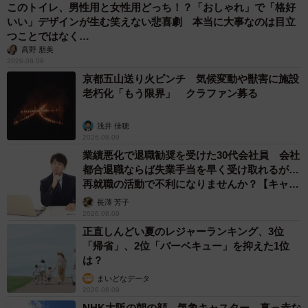
メメちゃんは、ジャンプして膝に飛び乗ってきたり、ベッ
このトイレ、男性用と女性用どっち！？「おしゃれ」で「格好
いい」デザインが生む笑えない悲喜劇 本当に大事なのは目立
ドで一緒に寝たりする甘え上手。猫好きがしてほしいこと
つことではなく…
をしてくれる。MOAちゃんは、べったりというわけではな
高野 朋美
かったが、メメちゃんが来てからは、負けずに甘えるよう
2026.08.09
京都五山送り火ピンチ 気候変動や獣害に施設
になった。メメちゃんが高いところに登ると、MOAちゃん
老朽化「もう限界」 クラファン募る
も負けじとチャレンジする。関西弁で言うと「ええコン
ビ」なのだ。
浅井 佳穂
2026.08.09
業績悪化で退職勧奨を受けた30代会社員 会社
都合退職ならば失業手当を早く受け取れるが…
再就職の活動で不利になりませんか？【キャリ
アカウンセラーが解説】
長澤 芳子
2026.08.09
正直しんどい夏のレジャーランキング、3位
「帰省」、2位「バーベキュー」を抑えた1位
は？
まいどなデータ
2026.08.09
NHK大阪の朝の顔…気象キャスター、真っ赤な