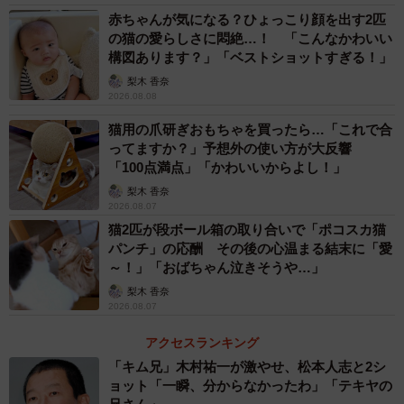
赤ちゃんが気になる？ひょっこり顔を出す2匹
の猫の愛らしさに悶絶…！ 「こんなかわいい
構図あります？」「ベストショットすぎる！」
梨木 香奈
2026.08.08
猫用の爪研ぎおもちゃを買ったら…「これで合
ってますか？」予想外の使い方が大反響
「100点満点」「かわいいからよし！」
梨木 香奈
2026.08.07
猫2匹が段ボール箱の取り合いで「ポコスカ猫
3/5
パンチ」の応酬 その後の心温まる結末に「愛
すねてるですよ。もっと構って
～！」「おばちゃん泣きそうや…」
梨木 香奈
2018年4月中旬、大島さん宅を担当していた銀行マンが、
2026.08.07
「子猫の里親を探している」と大島さんに言った。銀行マ
アクセスランキング
ンの知り合いが、庭に出て七輪でさんまを焼いていると、1
「キム兄」木村祐一が激やせ、松本人志と2シ
匹の猫がふらふらした足取りで近寄ってきた。弱っている
ョット「一瞬、分からなかったわ」「テキヤの