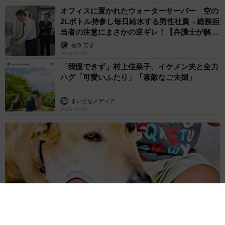
オフィスに置かれたウォーターサーバー 空の
2Lボトル持参し毎日給水する男性社員→総務担
当者の注意にまさかの逆ギレ！【弁護士が解
説】
長澤 芳子
2026.08.08
「我慢できず」村上佳菜子、イケメン夫と全力
ハグ「可愛いふたり」「素敵なご夫婦」
まいどなメディア
2026.08.08