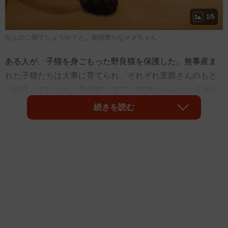
1/5
なんのご用でしょうか？と、表情豊かなメメちゃん
ある人が、子猫を身ごもった野良猫を保護した。無事産ま
れた子猫たちは大事に育てられ、それぞれ里親さんのもと
に旅立っていった。先住猫（モア）MOAちゃんがいる家に
来たメメちゃんは、MOAちゃんと姉妹のように暮らしてい
続きを読む
る。
猫の飼い方を勉強して保護猫のことを知る