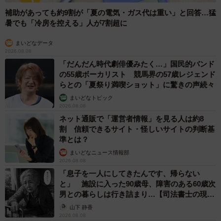
補助があっても約9割が「夏の電気・ガス代は重い」と回答…猛
暑でも「冷房を控える」人が7割超に
まいどなデータ
2026.08.08
「だんだん時代劇俳優みたく…」国民的バンド
の55歳ボーカリスト 競馬界の57歳レジェンド
らとの「夏祭り満喫ショット」に驚きの声続々
まいどなトピック
2026.08.08
ネット通販で「運営者情報」を見る人は約8
割 信頼できるサイト・怪しいサイトの判断基
準とは？
まいどなニュース情報部
2026.08.08
「息子を一人にしてきたんです、帰らない
と」 施設に入った90歳母、障害のある60歳次
男との暮らしは行き詰まり…【司法書士の現場
から】
山下 静香
2026.08.08