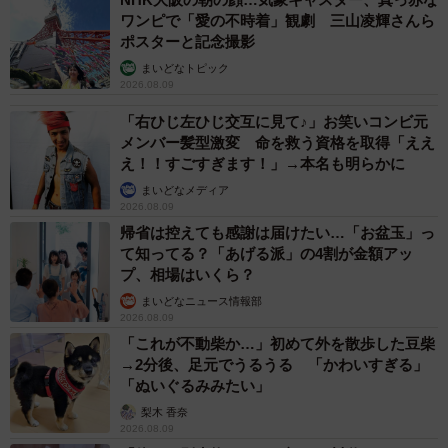
ワンピで「愛の不時着」観劇 三山凌輝さんら
ポスターと記念撮影
まいどなトピック
2026.08.09
「右ひじ左ひじ交互に見て♪」お笑いコンビ元
メンバー髪型激変 命を救う資格を取得「ええ
え！！すごすぎます！」→本名も明らかに
5/5
まいどなメディア
さあ！思いっ切り遊ぶよ
2026.08.09
帰省は控えても感謝は届けたい…「お盆玉」っ
て知ってる？「あげる派」の4割が金額アッ
プ、相場はいくら？
まいどなニュース情報部
2026.08.09
「これが不動柴か…」初めて外を散歩した豆柴
→2分後、足元でうるうる 「かわいすぎる」
「ぬいぐるみみたい」
梨木 香奈
2026.08.09