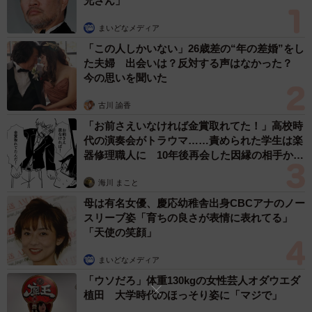
兄さん」
が、飼い猫かと思うほど人懐っこい猫だった。そのまま保
護したが、お腹が大きく、妊娠していた。子猫は4匹産ま
まいどなメディア
れ、1匹は既に里親が決まっていた。銀行マンは、猫を3匹
「この人しかいない」26歳差の“年の差婚”をし
飼っているので、それ以上は飼えなかった。
た夫婦 出会いは？反対する声はなかった？
今の思いを聞いた
MOAちゃんが「遊ぼう、遊ぼう」と言うので、大島さん
古川 諭香
は、MOAちゃんの遊び相手をしてくれる猫を探していた。
「お前さえいなければ金賞取れてた！」高校時
写真を見る前から1匹はもらおうと決めていたが、写真を見
代の演奏会がトラウマ……責められた学生は楽
器修理職人に 10年後再会した因縁の相手から
て、すぐにメメちゃんを譲渡してもらうことにした。一番
思わぬ申し出【漫画】
小さな女の子で、端っこのほうで遠慮がちに映っていた。
海川 まこと
可愛がられて育っていることが伝わってきた。
母は有名女優、慶応幼稚舎出身CBCアナのノー
スリーブ姿「育ちの良さが表情に表れてる」
MOAちゃん、メメちゃんは「ええコンビ」
「天使の笑顔」
まいどなメディア
「ウソだろ」体重130kgの女性芸人オダウエダ
植田 大学時代のほっそり姿に「マジで」