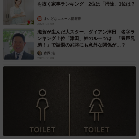
を抜く家事ランキング 2位は「掃除」1位は？
ず、なでられたり、触られたりするのに慣れていた。小学
生の娘さんが一生懸命メメちゃんのPRをしてくれて、「控
まいどなニュース情報部
えめな性格で、ジャンプが得意だ」と言った。
2026.08.09
滋賀が生んだ大スター、ダイアン津田 名字ラ
ンキング上位「津田」姓のルーツは 「豊臣兄
「この子たち、小学生ながら立派に里親探しをしているん
弟！」で話題の武将にも意外な関係が…？
だなと思いました」
森岡 浩
2026.08.09
メメちゃんは、みんなが帰っても平気だった。ごはんもし
っかり食べて、トイレも済ませ、家族に甘えていた。母猫
や兄弟猫と長く暮らしていたので、猫同士のマナーも完
璧。爪を出したり、ひっかいたりしなかった。
MOAちゃんは、早くに親猫や兄弟猫と引き離されて、猫と
一緒に暮らした経験がない。しかし、遊びが大好きなの
で、メメちゃんが来てからは一緒に遊ぶようになった。