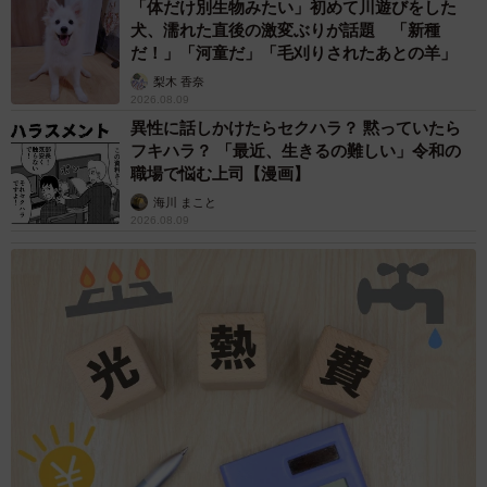
「体だけ別生物みたい」初めて川遊びをした
犬、濡れた直後の激変ぶりが話題 「新種
だ！」「河童だ」「毛刈りされたあとの羊」
梨木 香奈
2026.08.09
異性に話しかけたらセクハラ？ 黙っていたら
フキハラ？ 「最近、生きるの難しい」令和の
職場で悩む上司【漫画】
海川 まこと
2026.08.09