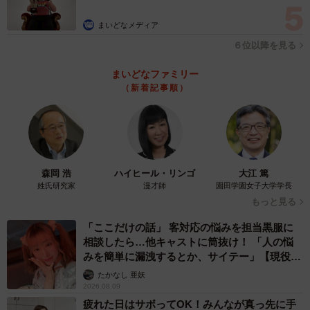
まいどなメディア
６位以降を見る
まいどなファミリー
（新着記事順）
森岡 浩
ハイヒール・リンゴ
大江 篤
姓氏研究家
漫才師
園田学園女子大学学長
もっと見る
「ここだけの話」 客対応の悩みを担当黒服に
4/5
相談したら…他キャストに筒抜け！ 「人の悩
へそ天で、まったりのんびり
みを簡単に漏洩するとか、サイテー」【現役キ
ャストに取材】
たかなし 亜妖
銀行マンは、家族総出で、車で2時間かけてメメちゃんを連
2026.08.09
疲れた日はサボってOK！みんなが真っ先に手
れてきてくれた。メメちゃんは、まったく人見知りをせ