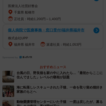
医療法人社団好整会
千葉県 船橋市
正社員：時給1,200円～1,400円
個人病院で医療事務・窓口受付/福井県福井市
株式会社UPP
福井県 福井市
派遣社員：時給1,053円
兵庫県に住む大島さんは、子供の頃から猫を飼いたいと思
っていて、12年間飼っていた犬を亡くした後に、初めて猫
Sponsored by
を飼うことにした。ブリーダーのサイトや譲渡サイトを毎
日見ているうちに、ブリーダーのところで気に入った猫を
おすすめニュース
みつけた。訪問すると、ちょうど生後10日くらいの子猫が
台風の日、野良猫を家の中に入れたら…「最初からここに
住んでました」レベルの寝相が話題
いると言われた。
海に転落しレスキューされた子猫、一命を取り留め猫好き
ところが、その猫は、ブリーダーのところにいるうちに感
家族のもとへ
染症を起こしてしまった。生後45日までは引き取れないの
動物愛護管理センターにいた子猫 一度は戻したが、募る
で預けていたが、ブリーダーとは連絡も途絶えがちになっ