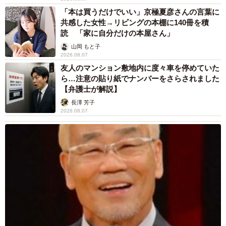
「本は買うだけでいい」京極夏彦さんの言葉に
共感した女性→リビングの本棚に140冊を積
読 「家に自分だけの本屋さん」
山岡 もと子
2026.08.07
友人のマンション敷地内に度々車を停めていた
ら…注意の貼り紙でナンバーをさらされました
【弁護士が解説】
長澤 芳子
2026.08.07