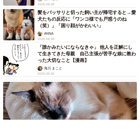
2026.08.06
髪をバッサリと切った飼い主が帰宅すると→愛
犬たちの反応に「ワンコ様でも戸惑うのね
（笑）」「困り顔がかわいい」
ANNA
2026.08.06
「誰かみたいにならなきゃ」 他人を正解にし
て生きてきた母親 自己主張が苦手な娘に教わ
った大切なこと【漫画】
海川 まこと
2026.08.06