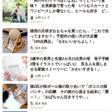
「男の子のママっぽいよね」ってどういう意
味？ 女系家族で育った母 いつもスカートと
ワンピースしか着ないし、ヒールも好き どの
へんが…
山岡 もと子
2026.08.07
猫用の爪研ぎおもちゃを買ったら…「これで合
ってますか？」予想外の使い方が大反響
「100点満点」「かわいいからよし！」
梨木 香奈
2026.08.07
2歳半の長男と生後2カ月の次男の母 母子手帳
2冊をイラストでいっぱいに 見る人を楽しま
せる家族ストーリーに「かわいすぎる！」
山岡 もと子
2026.08.07
猫2匹が段ボール箱の取り合いで「ポコスカ猫
パンチ」の応酬 その後の心温まる結末に「愛
～！」「おばちゃん泣きそうや…」
梨木 香奈
2026.08.07