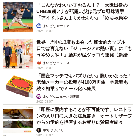
「こんなかわいい子おるん！？」大阪出身の
UHB26歳アナが話題…父は元プロ野球選手
「アイドルさんよりかわいい」「めちゃ爽や
か」
まいどなメディア
2026.08.07
世界一周中に3度も出会った運命的カップル
口では言えない「ジョージアの熱い夜」に「も
うやめぇや！」藤井が猛ツッコミ連発【新婚さ
ん】
まいどなニュース
2026.08.07
「国産マッチでもバズりたい」願いかなった！
老舗メーカーの投稿が4100万再生 他業種も
続々相乗りでミーム化へ発展
まいどなニュース調査部
2026.08.07
「即座に案内することが不可能です」レストラ
ンの入り口に大きな注意書き オートリザーブ
からの予約を拒否するお断りに賛同者続々
中将 タカノリ
2026.08.07