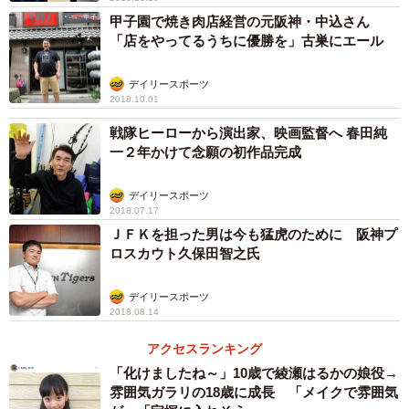
甲子園で焼き肉店経営の元阪神・中込さん
「店をやってるうちに優勝を」古巣にエール
デイリースポーツ
2018.10.01
戦隊ヒーローから演出家、映画監督へ 春田純
一２年かけて念願の初作品完成
デイリースポーツ
2018.07.17
ＪＦＫを担った男は今も猛虎のために 阪神プ
ロスカウト久保田智之氏
デイリースポーツ
2018.08.14
アクセスランキング
「化けましたね～」10歳で綾瀬はるかの娘役→
雰囲気ガラリの18歳に成長 「メイクで雰囲気