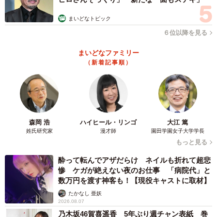
まいどなトピック
６位以降を見る
まいどなファミリー
（新着記事順）
森岡 浩
ハイヒール・リンゴ
大江 篤
姓氏研究家
漫才師
園田学園女子大学学長
もっと見る
酔って転んでアザだらけ ネイルも折れて超悲
惨 ケガが絶えない夜のお仕事 「病院代」と
数万円を渡す神客も！【現役キャストに取材】
たかなし 亜妖
2026.08.07
乃木坂46賀喜遥香 5年ぶり週チャン表紙 巻