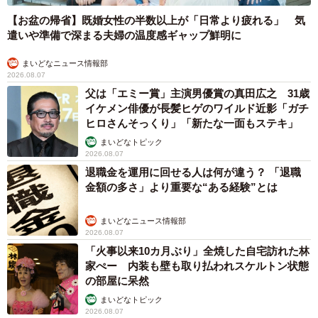
【お盆の帰省】既婚女性の半数以上が「日常より疲れる」 気
遣いや準備で深まる夫婦の温度感ギャップ鮮明に
まいどなニュース情報部
2026.08.07
父は「エミー賞」主演男優賞の真田広之 31歳
イケメン俳優が長髪ヒゲのワイルド近影「ガチ
ヒロさんそっくり」「新たな一面もステキ」
まいどなトピック
2026.08.07
退職金を運用に回せる人は何が違う？ 「退職
金額の多さ」より重要な“ある経験”とは
まいどなニュース情報部
2026.08.07
「火事以来10カ月ぶり」全焼した自宅訪れた林
家ぺー 内装も壁も取り払われスケルトン状態
の部屋に呆然
まいどなトピック
2026.08.07