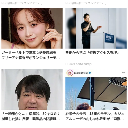
PR(合同会社デジタルファーム )
PR(合同会社デジタルファーム )
ガーターベルトで際立つ妖艶脚線美
事例から学ぶ『特権アクセス管理』
フリーアナ森香澄がランジェリーモデ
ルに ｢PE...
PR(KeeperSecurity)
「一瞬誰かと…」彦摩呂、30キロ近く
紗栄子の長男 18歳のモデル、カジュ
減量した姿に反響 既製品の防護服が
アルコーデのおしゃれ近影が「両親の
着られると...
いいとこ取...