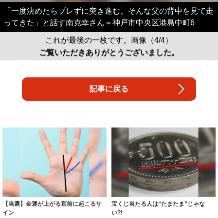
「一度決めたらブレずに突き進む。そんな父の背中を見て走
ってきた」と話す南克幸さん＝神戸市中央区港島中町6
これが最後の一枚です。画像（4/4）
ご覧いただきありがとうございました。
記事に戻る
【当選】金運が上がる直前に起こるサ
宝くじ当たる人は“たまたま”じゃな
イン
い?!