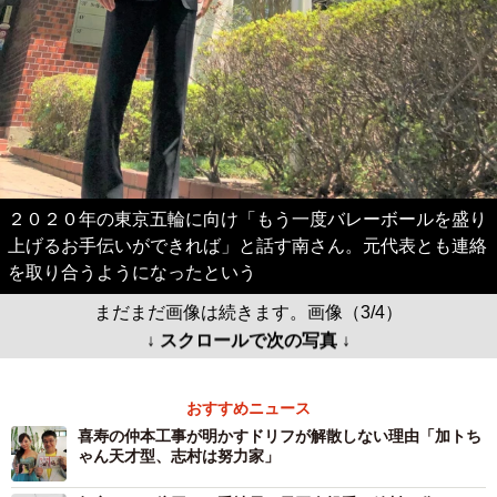
２０２０年の東京五輪に向け「もう一度バレーボールを盛り
上げるお手伝いができれば」と話す南さん。元代表とも連絡
を取り合うようになったという
まだまだ画像は続きます。画像（3/4）
↓ スクロールで次の写真 ↓
おすすめニュース
喜寿の仲本工事が明かすドリフが解散しない理由「加トち
ゃん天才型、志村は努力家」