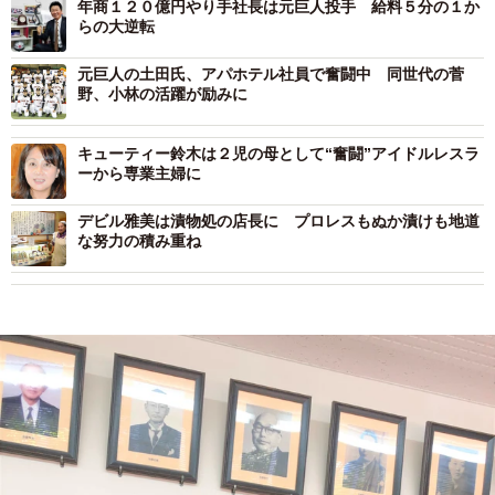
年商１２０億円やり手社長は元巨人投手 給料５分の１か
らの大逆転
元巨人の土田氏、アパホテル社員で奮闘中 同世代の菅
野、小林の活躍が励みに
キューティー鈴木は２児の母として“奮闘”アイドルレスラ
ーから専業主婦に
デビル雅美は漬物処の店長に プロレスもぬか漬けも地道
な努力の積み重ね