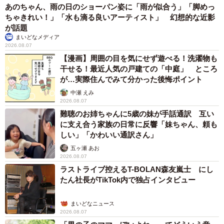
あのちゃん、雨の日のショーパン姿に「雨が似合う」「脚めっ
ちゃきれい！」「水も滴る良いアーティスト」 幻想的な近影
が話題
まいどなメディア
2026.08.07
【漫画】周囲の目を気にせず遊べる！洗濯物も
干せる！最近人気の戸建ての「中庭」 ところ
が…実際住んでみて分かった後悔ポイント
中瀬 えみ
2026.08.07
難聴のお姉ちゃんに5歳の妹が手話通訳 互い
に支え合う家族の日常に反響「妹ちゃん、頼も
しい」「かわいい通訳さん」
五ヶ瀬 あお
2026.08.07
ラストライブ控えるT-BOLAN森友嵐士 にし
たん社長がTikTok内で独占インタビュー
まいどなニュース
2026.08.07