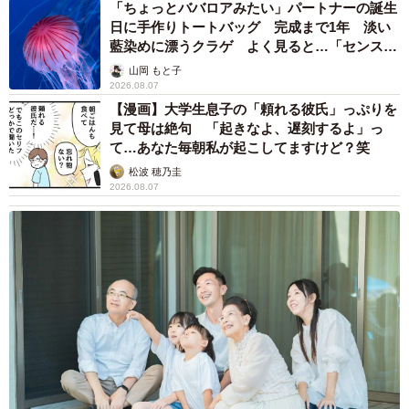
「ちょっとババロアみたい」パートナーの誕生
日に手作りトートバッグ 完成まで1年 淡い
藍染めに漂うクラゲ よく見ると…「センスす
ごい」
山岡 もと子
2026.08.07
【漫画】大学生息子の「頼れる彼氏」っぷりを
見て母は絶句 「起きなよ、遅刻するよ」っ
て…あなた毎朝私が起こしてますけど？笑
松波 穂乃圭
2026.08.07