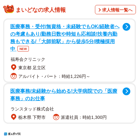
まいどなの求人情報
求人情報一覧へ
医療事務・受付/無資格・未経験でもOK/経験者へ
の考慮もあり/勤務日数や時短も応相談!扶養内勤
務もできる/「大師前駅」から徒歩5分/積極採用
中
NEW
福寿会クリニック
東京都 足立区
アルバイト・パート：時給1,226円～
医療事務/未経験から始める!大学病院での「医療
事務」のお仕事
ランスタッド株式会社
栃木県 下野市
派遣社員：時給1,300円