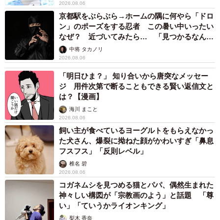
2026.08.06
京都駅をぶらぶら→ホームの隅に何やら「ドロ
ン」のポーズをする忍者 この暑い中いったい
なぜ？ 近づいてみたら… 「見つかるなんて
未熟」
中将 タカノリ
2026.08.06
「明日ひま？」 知り合いから唐突なメッセー
ジ 用件次第で断ることもできる賢い返信文と
は？【漫画】
海川 まこと
2026.08.06
飼い主が食べているヨーグルトをもらえなかっ
た犬さん、爆裂に拗ねた顔がかわいすぎ「鼻息
フスフス」「反則レベル」
椎名 碧
2026.08.06
コガネムシを見つめる猫とパパ、偶然生まれた
神々しい構図が「宗教画のよう」と話題 「尊
い」「ていうかライオンキング」
梨木 香奈