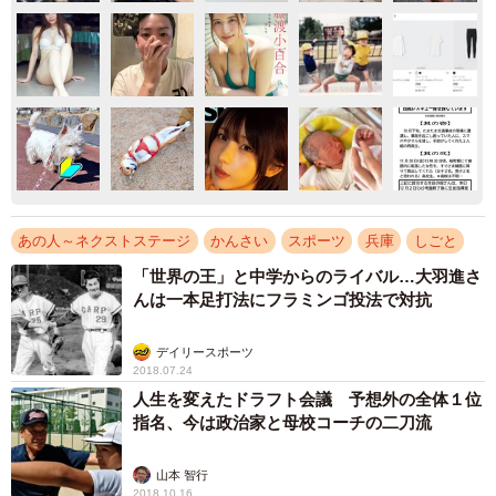
あの人～ネクストステージ
かんさい
スポーツ
兵庫
しごと
「世界の王」と中学からのライバル…大羽進さ
んは一本足打法にフラミンゴ投法で対抗
デイリースポーツ
2018.07.24
人生を変えたドラフト会議 予想外の全体１位
指名、今は政治家と母校コーチの二刀流
山本 智行
2018.10.16