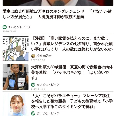
愛車は総走行距離17万キロのホンダレジェンド 「どなたか欲
しい方が居たら」 大御所漫才師が譲渡の意向
まいどなトピック
2026.08.06
【漫画】「高い家賃を払えるのに、まだ欲し
い？」高級レジデンスの七夕飾り、書かれた願
い事にびっくり 人の欲には終わりがないのか
松波 穂乃圭
2026.08.06
大河出演の39歳俳優 真夏の海で赤銅色の肉体
美を連投 「バッキバキだな」「ばり渋いで
す」
まいどなトピック
2026.08.06
「人生こそがバラエティー」 マレーシア移住
を報告した菊地亜美 子どもの教育考え「小学
校へ入学するこのタイミングで挑戦」
まいどなトピック