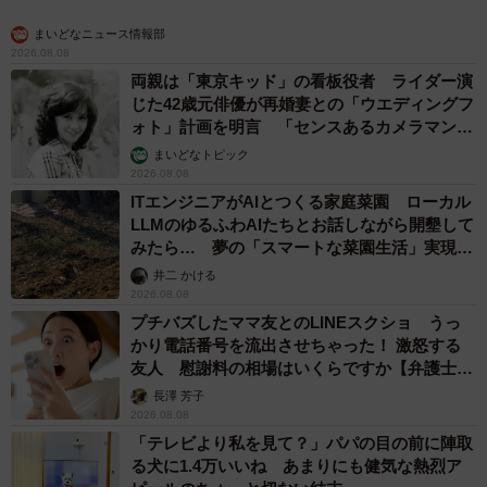
まいどなニュース情報部
2026.08.08
両親は「東京キッド」の看板役者 ライダー演
じた42歳元俳優が再婚妻との「ウエディングフ
ォト」計画を明言 「センスあるカメラマン求
む」
まいどなトピック
2026.08.08
ITエンジニアがAIとつくる家庭菜園 ローカル
LLMのゆるふわAIたちとお話しながら開墾して
みたら… 夢の「スマートな菜園生活」実現な
るか
井二 かける
2026.08.08
プチバズしたママ友とのLINEスクショ うっ
かり電話番号を流出させちゃった！ 激怒する
友人 慰謝料の相場はいくらですか【弁護士が
解説】
長澤 芳子
2026.08.08
「テレビより私を見て？」パパの目の前に陣取
る犬に1.4万いいね あまりにも健気な熱烈ア