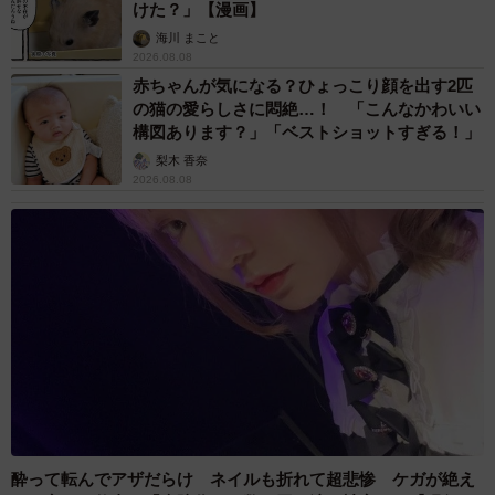
けた？」【漫画】
海川 まこと
2026.08.08
赤ちゃんが気になる？ひょっこり顔を出す2匹
の猫の愛らしさに悶絶…！ 「こんなかわいい
構図あります？」「ベストショットすぎる！」
梨木 香奈
2026.08.08
酔って転んでアザだらけ ネイルも折れて超悲惨 ケガが絶え