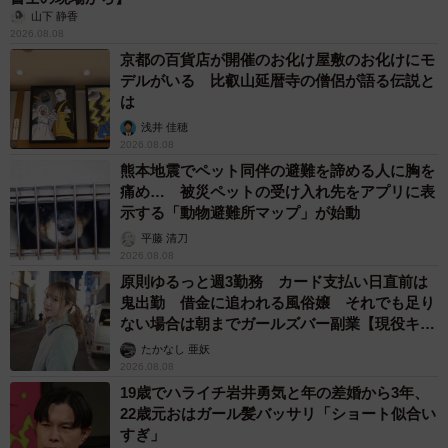
山下 静香
2026.08.08
京都の百貨店が開催のお化け屋敷のお化けにモ
デルがいる 比叡山延暦寺の僧侶が語る伝説と
は
浅井 佳穂
2026.08.08
熊本地震でペット同伴の避難を諦める人に胸を
痛め… 被災ペットの受け入れ先をアプリに表
示する「動物避難所マップ」が始動
平藤 清刀
2026.08.08
原則ゆるっと週3勤務 カード支払い日直前は
鬼出勤 借金に追われる風俗嬢 それでも足り
ない場合は朝までガールズバー副業【現役キャ
ストに取材】
たかなし 亜妖
2026.08.08
19歳でハライチ岩井勇気と年の差婚から3年、
22歳元おはガール髪バッサリ「ショート似合い
すぎ」