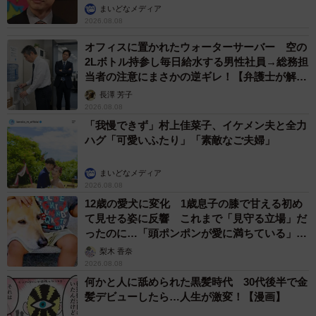
まいどなメディア
2026.08.08
オフィスに置かれたウォーターサーバー 空の
2Lボトル持参し毎日給水する男性社員→総務担
当者の注意にまさかの逆ギレ！【弁護士が解
説】
長澤 芳子
2026.08.08
「我慢できず」村上佳菜子、イケメン夫と全力
ハグ「可愛いふたり」「素敵なご夫婦」
まいどなメディア
2026.08.08
12歳の愛犬に変化 1歳息子の膝で甘える初め
て見せる姿に反響 これまで「見守る立場」だ
ったのに…「頭ポンポンが愛に満ちている」
「尊…」
梨木 香奈
2026.08.08
何かと人に舐められた黒髪時代 30代後半で金
髪デビューしたら…人生が激変！【漫画】