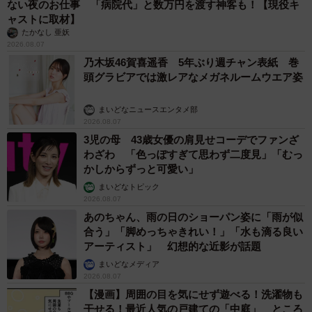
ない夜のお仕事 「病院代」と数万円を渡す神客も！【現役キ
ャストに取材】
たかなし 亜妖
2026.08.07
乃木坂46賀喜遥香 5年ぶり週チャン表紙 巻
頭グラビアでは激レアなメガネルームウエア姿
まいどなニュースエンタメ部
2026.08.07
3児の母 43歳女優の肩見せコーデでファンざ
わざわ 「色っぽすぎて思わず二度見」「むっ
かしからずっと可愛い」
まいどなトピック
2026.08.07
あのちゃん、雨の日のショーパン姿に「雨が似
合う」「脚めっちゃきれい！」「水も滴る良い
アーティスト」 幻想的な近影が話題
まいどなメディア
2026.08.07
【漫画】周囲の目を気にせず遊べる！洗濯物も
干せる！最近人気の戸建ての「中庭」 ところ