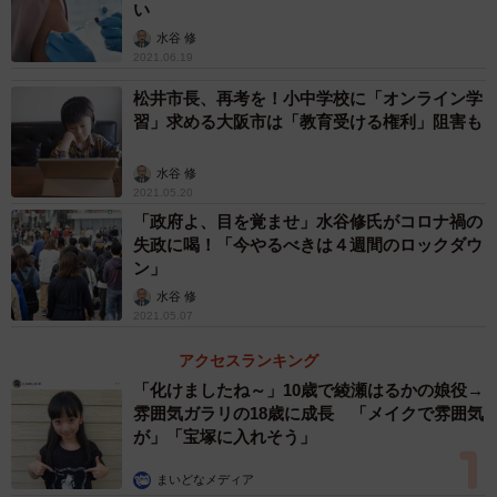
でも、多くの国民は、今回の事態を冷静に捉えています。
い
12月の先生の映画の封切り楽しみにしています。きっと日
水谷 修
2021.06.19
韓関係の修復に役立ちます」
松井市長、再考を！小中学校に「オンライン学
習」求める大阪市は「教育受ける権利」阻害も
最後に、日韓関係の悪化は、日韓両国民にとって、日韓
両国にとって、何のプラスにもならない問題です。この問
水谷 修
題で、得をするのは、誰なのでしょう。どの国なのでしょ
2021.05.20
う。私たちも冷静になりましょう。
「政府よ、目を覚ませ」水谷修氏がコロナ禍の
失政に喝！「今やるべきは４週間のロックダウ
ン」
水谷 修
2021.05.07
アクセスランキング
「化けましたね～」10歳で綾瀬はるかの娘役→
雰囲気ガラリの18歳に成長 「メイクで雰囲気
が」「宝塚に入れそう」
まいどなメディア