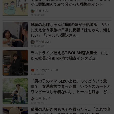
が…実際住んでみて分かった後悔ポイント
中瀬 えみ
2026.08.07
難聴のお姉ちゃんに5歳の妹が手話通訳 互い
に支え合う家族の日常に反響「妹ちゃん、頼も
しい」「かわいい通訳さん」
五ヶ瀬 あお
2026.08.07
ラストライブ控えるT-BOLAN森友嵐士 にし
たん社長がTikTok内で独占インタビュー
まいどなニュース
2026.08.07
「男の子のママっぽいよね」ってどういう意
味？ 女系家族で育った母 いつもスカートと
ワンピースしか着ないし、ヒールも好き どの
へんが…
山岡 もと子
2026.08.07
猫用の爪研ぎおもちゃを買ったら…「これで合