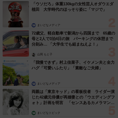
「ウソだろ」体重130kgの女性芸人オダウエダ
植田 大学時代のほっそり姿に「マジで」
まいどなメディア
72歳父、軽自動車で新潟から四国まで 65歳の
母と2人で3泊4日の旅 パーキングの休憩まで
分刻み… 「大学生でも組まねえよ！」
山岡 もと子
「我慢できず」村上佳菜子、イケメン夫と全力
ハグ「可愛いふたり」「素敵なご夫婦」
まいどなメディア
両親は「東京キッド」の看板役者 ライダー演
じた42歳元俳優が再婚妻との「ウエディングフ
ォト」計画を明言 「センスあるカメラマン求
む」
まいどなトピック