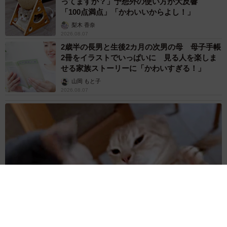
ってますか？」予想外の使い方が大反響
「100点満点」「かわいいからよし！」
梨木 香奈
2026.08.07
2歳半の長男と生後2カ月の次男の母 母子手帳
2冊をイラストでいっぱいに 見る人を楽しま
せる家族ストーリーに「かわいすぎる！」
山岡 もと子
2026.08.07