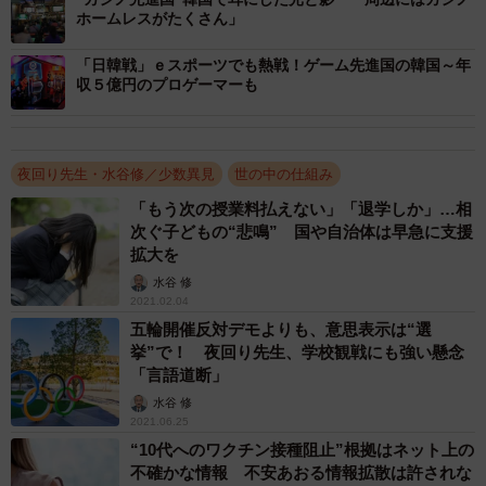
国との諍いの領域を越えて、両国の国民のレベルまで持ち
ホームレスがたくさん」
込まれてきています。
「日韓戦」ｅスポーツでも熱戦！ゲーム先進国の韓国～年
収５億円のプロゲーマーも
私は、国と国との外交問題に国民を巻き込むことはあっ
てはならないと考えています。外交問題は、本来淡々と、
両国の話し合いの場や国際機関で解決されるべきもので
夜回り先生・水谷修／少数異見
世の中の仕組み
す。しかし、現在、日韓両国の様々な国際交流の停止や、
「もう次の授業料払えない」「退学しか」…相
特に韓国においては、観光の制限、日本商品の不買運動な
次ぐ子どもの“悲鳴” 国や自治体は早急に支援
拡大を
ど、市民レベルにまで大きな影響を与えています。本来
水谷 修
は、このような時にこそ、民間レベルで、両国国民が文化
2021.02.04
交流やスポーツ交流、観光などを通して理解し合うこと
五輪開催反対デモよりも、意思表示は“選
が、この問題の解決の助けになるにもかかわらず。
挙”で！ 夜回り先生、学校観戦にも強い懸念
「言語道断」
私は、この原稿を書く前夜、韓国の友人に電話しまし
水谷 修
2021.06.25
た。彼の言葉に感動しました。「親同士が仲が悪いからと
“10代へのワクチン接種阻止”根拠はネット上の
いって、子どもも仲が悪くなる必要はないでしょう。韓国
不確かな情報 不安あおる情報拡散は許されな