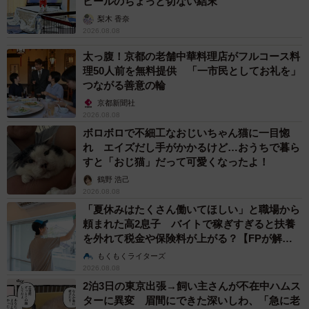
ピールのちょっと切ない結末
梨木 香奈
2026.08.08
太っ腹！京都の老舗中華料理店がフルコース料
理50人前を無料提供 「一市民としてお礼を」
つながる善意の輪
京都新聞社
2026.08.08
ボロボロで不細工なおじいちゃん猫に一目惚
れ エイズだし手がかかるけど…おうちで暮ら
すと「おじ猫」だって可愛くなったよ！
鶴野 浩己
2026.08.08
「夏休みはたくさん働いてほしい」と職場から
頼まれた高2息子 バイトで稼ぎすぎると扶養
を外れて税金や保険料が上がる？【FPが解
説】
もくもくライターズ
2026.08.08
2泊3日の東京出張→飼い主さんが不在中ハムス
ターに異変 眉間にできた深いしわ、「急に老