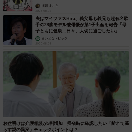
海川 まこと
2026.08.08
夫はマイファスHiro、義父母も義兄も超有名歌
手の28歳モデル兼俳優が第1子出産を報告「母
子ともに健康…日々、大切に過ごしたい」
まいどなトピック
2026.08.08
お盆明けは介護相談が3割増加 帰省時に確認したい「離れて暮
らす親の異変」チェックポイントは？