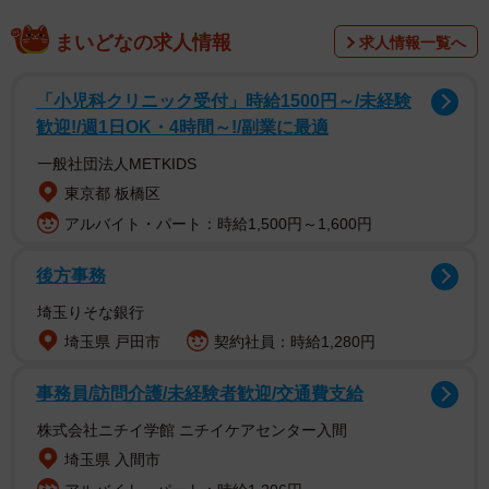
まいどなの求人情報
求人情報一覧へ
◇ ◇ ◇
「小児科クリニック受付」時給1500円～/未経験
歓迎!/週1日OK・4時間～!/副業に最適
私は、今年5月、韓国に行ってきました。韓国でも多くの
一般社団法人METKIDS
若者たちに読まれている私の本「夜回り先生」を原作とし
東京都 板橋区
た映画「The fault is not yours」が、全州国際映画祭で上映
アルバイト・パート：時給1,500円～1,600円
されたためです。
後方事務
この映画の監督は、私の大切な友人であるイ・ソン・ハ
埼玉りそな銀行
ン氏。彼は、最愛の娘を中学校でのいじめによって亡くし
埼玉県 戸田市
契約社員：時給1,280円
ています。その彼女が最後に読んでいた本が、「夜回り先
生」でした。彼の娘に対する思いと哀しみ、悪化している
事務員/訪問介護/未経験者歓迎/交通費支給
日韓関係が、少しでも映画という文化交流を通して改善さ
株式会社ニチイ学館 ニチイケアセンター入間
れればと、原作の著作権を渡しました。素晴らしい映画で
埼玉県 入間市
した。原作に忠実に、日本の子どもたちと同様に、韓国で