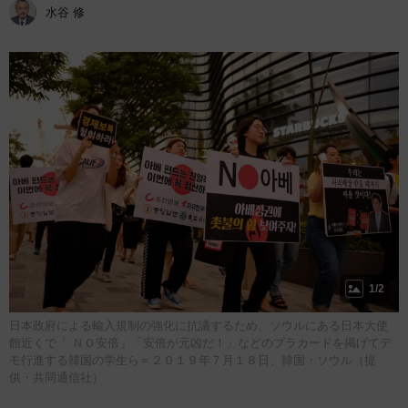
水谷 修
1/2
日本政府による輸入規制の強化に抗議するため、ソウルにある日本大使
館近くで「 ＮＯ安倍」「安倍が元凶だ！」などのプラカードを掲げてデ
モ行進する韓国の学生ら＝２０１９年７月１８日、韓国・ソウル（提
供・共同通信社）