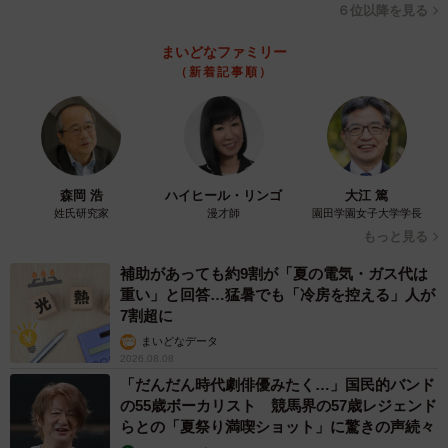
６位以降を見る
まいどなファミリー
（新着記事順）
森岡 浩
ハイヒール・リンゴ
大江 篤
姓氏研究家
漫才師
園田学園女子大学学長
もっと見る
補助があっても約9割が「夏の電気・ガス代は
重い」と回答…猛暑でも「冷房を控える」人が
7割超に
まいどなデータ
2026.08.08
「だんだん時代劇俳優みたく…」国民的バンド
の55歳ボーカリスト 競馬界の57歳レジェンド
らとの「夏祭り満喫ショット」に驚きの声続々