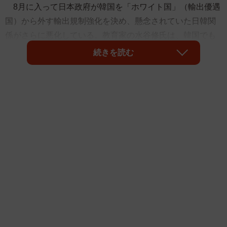
8月に入って日本政府が韓国を「ホワイト国」（輸出優遇
国）から外す輸出規制強化を決め、懸念されていた日韓関
係がさらに悪化している。教育家の水谷修氏は、韓国でも
出版されたベストセラー著書が今年映画化されるなど深い
続きを読む
縁があり、親友である同作の監督をはじめ現地の人と交流
を深めてきた。国家間の諍（いさか）いが庶民にまで影響
を及ぼしていることを危惧する同氏は、実体験をもとに両
国民のより良き関係の回復に向けて思いをつづった。