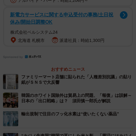
アルバイト・パート：時給1,206円～
哀しみ苦しんでいる子どもたちの姿を描いてくれました。
新電力サービスに関する申込受付の事務/土日祝
日本人が原作の映画にもかかわらず、チケットは、すべて
休み/開始日調整OK
Sold out。たくさんの韓国の若者たちが来てくれました。そ
株式会社ベルシステム24
して、会場全体が涙に包まれました。
北海道 札幌市
派遣社員：時給1,300円
上映後、舞台挨拶に立った私に、たくさんの韓国の若者
たちが質問してくれました。その多くは、日本でも韓国の
Sponsored by
若者たちと同様に、いじめや虐待で苦しんでいる子どもた
おすすめニュース
ちが存在するのかという質問でした。わたしは、日本も韓
ファミリーマート店舗に貼られた「人種差別抗議」の貼り
国もまったく同じ状況だと話しました。
紙がＳＮＳで大反響
韓国のホワイト国除外は貿易上の問題、「報復」は誤解～
今、日韓関係が、戦後最悪の状況を迎えています。「慰
日本の「出口戦略」は？ 須田慎一郎氏が解説
安婦問題」、「徴用工問題」で、最初に日韓関係に亀裂を
輸出規制で注目のフッ化水素は“使いたくない薬品”
作ったのは、間違いなく韓国政府です。日本政府は、これ
に対して、面と向かって受けて立ち、ある意味で報復と取
られかねない対応へと動いています。そして、それが国と
“カジノ先進国”韓国で耳にした光と影 「周辺にはカジノ