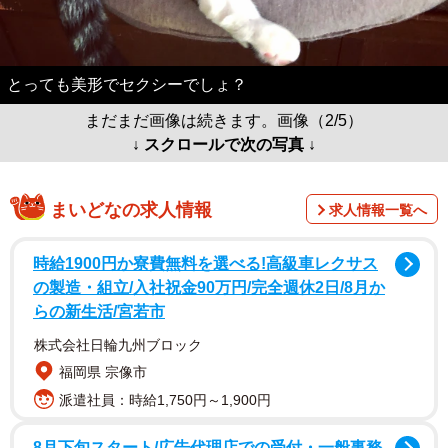
とっても美形でセクシーでしょ？
まだまだ画像は続きます。画像（2/5）
↓ スクロールで次の写真 ↓
まいどなの求人情報
求人情報一覧へ
時給1900円か寮費無料を選べる!高級車レクサス
の製造・組立/入社祝金90万円/完全週休2日/8月か
らの新生活/宮若市
株式会社日輪九州ブロック
福岡県 宗像市
派遣社員：時給1,750円～1,900円
8月下旬スタート/広告代理店での受付・一般事務