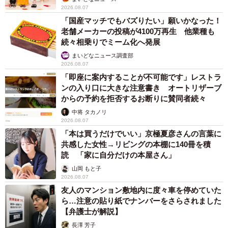
2026.08.07
「国産マッチでもバズりたい」願いかなった！
老舗メーカーの投稿が4100万再生 他業種も
続々相乗りでミーム化へ発展
まいどなニュース調査部
2026.08.07
「即座に案内することが不可能です」レストラ
ンの入り口に大きな注意書き オートリザーブ
からの予約を拒否するお断りに賛同者続々
中将 タカノリ
2026.08.07
「本は買うだけでいい」京極夏彦さんの言葉に
共感した女性→リビングの本棚に140冊を積
読 「家に自分だけの本屋さん」
山岡 もと子
2026.08.07
友人のマンション敷地内に度々車を停めていた
ら…注意の貼り紙でナンバーをさらされました
【弁護士が解説】
長澤 芳子