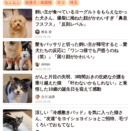
もふもふ
保護犬・保護猫
ネコ
埼玉
飼い主が食べているヨーグルトをもらえなかっ
た犬さん、爆裂に拗ねた顔がかわいすぎ「鼻息
フスフス」「反則レベル」
椎名 碧
2026.08.06
髪をバッサリと切った飼い主が帰宅すると→愛
犬たちの反応に「ワンコ様でも戸惑うのね
（笑）」「困り顔がかわいい」
ANNA
2026.08.06
がんと片目の失明、3時間おきの壮絶な介護を
乗り越えた猫 「叶わないかもしれない」と覚
悟した19歳の誕生日を迎えて感動
古川 諭香
2026.08.06
涼しい「冷感敷きパッド」を気に入った猫さ
ん、”友達”をヨイショヨイショとご招待、毛づ
くろいでおもてなし