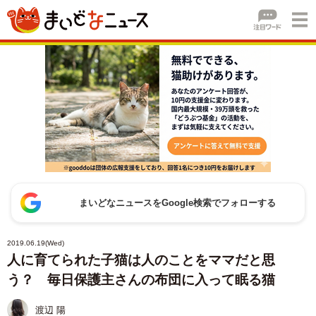
まいどなニュースをGoogle検索でフォローする
2019.06.19(Wed)
人に育てられた子猫は人のことをママだと思
う？ 毎日保護主さんの布団に入って眠る猫
渡辺 陽