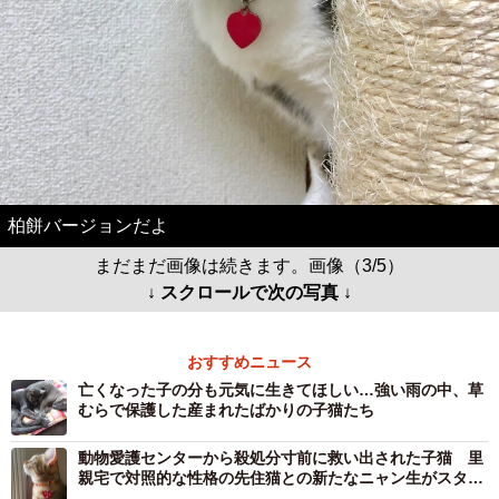
柏餅バージョンだよ
まだまだ画像は続きます。画像（3/5）
↓ スクロールで次の写真 ↓
おすすめニュース
亡くなった子の分も元気に生きてほしい…強い雨の中、草
むらで保護した産まれたばかりの子猫たち
動物愛護センターから殺処分寸前に救い出された子猫 里
親宅で対照的な性格の先住猫との新たなニャン生がスター
ト