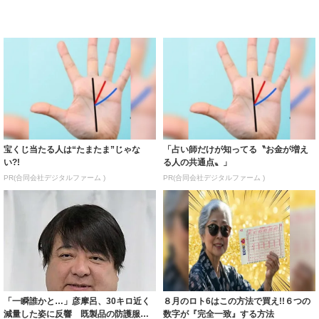
宝くじ当たる人は“たまたま”じゃな
「占い師だけが知ってる〝お金が増え
い?!
る人の共通点〟」
PR(合同会社デジタルファーム )
PR(合同会社デジタルファーム )
「一瞬誰かと…」彦摩呂、30キロ近く
８月のロト6はこの方法で買え!!６つの
減量した姿に反響 既製品の防護服が
数字が『完全一致』する方法