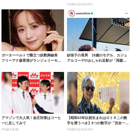
着られると...
PR(株式会社MURA)
ガーターベルトで際立つ妖艶脚線美
紗栄子の長男 18歳のモデル、カジュ
フリーアナ森香澄がランジェリーモデ
アルコーデのおしゃれ近影が「両親の
ルに ｢PE...
いいとこ取...
アマゾンで大人気！血圧対策はコーヒ
【昭和43年以前生まれはロト６この数
ーに足してみて
字を買うべき】6つの数字が「完全一
致」する方...
PR(森永乳業)
PR(株式会社MURA)