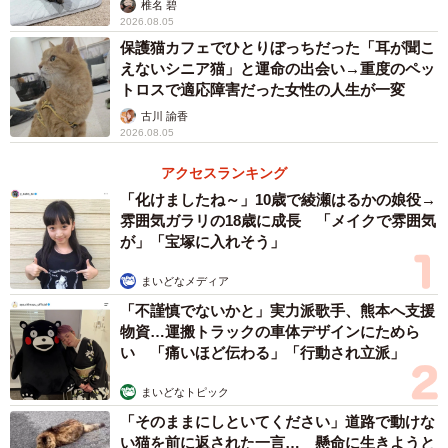
椎名 碧
2026.08.05
保護猫カフェでひとりぼっちだった「耳が聞こ
えないシニア猫」と運命の出会い→重度のペッ
トロスで適応障害だった女性の人生が一変
古川 諭香
2026.08.05
アクセスランキング
「化けましたね～」10歳で綾瀬はるかの娘役→
雰囲気ガラリの18歳に成長 「メイクで雰囲気
が」「宝塚に入れそう」
まいどなメディア
「不謹慎でないかと」実力派歌手、熊本へ支援
物資…運搬トラックの車体デザインにためら
い 「痛いほど伝わる」「行動され立派」
まいどなトピック
「そのままにしといてください」道路で動けな
い猫を前に返された一言… 懸命に生きようと