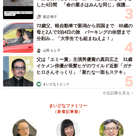
した4日間 「命の重さはみんな同じ」保護団
体代表の訴え
渡辺 晴子
72歳父、軽自動車で新潟から四国まで 65歳の
母と2人で3泊4日の旅 パーキングの休憩まで
分刻み… 「大学生でも組まねえよ！」
山岡 もと子
父は「エミー賞」主演男優賞の真田広之 31歳
イケメン俳優が長髪ヒゲのワイルド近影「ガチ
ヒロさんそっくり」「新たな一面もステキ」
まいどなトピック
６位以降を見る
まいどなファミリー
（新着記事順）