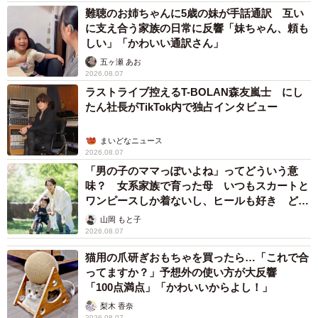
難聴のお姉ちゃんに5歳の妹が手話通訳 互い
に支え合う家族の日常に反響「妹ちゃん、頼も
しい」「かわいい通訳さん」
五ヶ瀬 あお
2026.08.07
ラストライブ控えるT-BOLAN森友嵐士 にし
たん社長がTikTok内で独占インタビュー
まいどなニュース
2026.08.07
「男の子のママっぽいよね」ってどういう意
味？ 女系家族で育った母 いつもスカートと
ワンピースしか着ないし、ヒールも好き どの
へんが…
山岡 もと子
2026.08.07
猫用の爪研ぎおもちゃを買ったら…「これで合
ってますか？」予想外の使い方が大反響
「100点満点」「かわいいからよし！」
梨木 香奈
2026.08.07