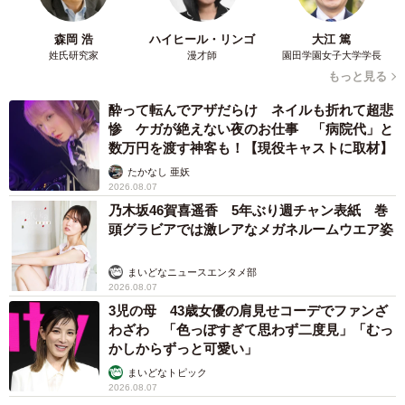
森岡 浩
ハイヒール・リンゴ
大江 篤
姓氏研究家
漫才師
園田学園女子大学学長
もっと見る
酔って転んでアザだらけ ネイルも折れて超悲
惨 ケガが絶えない夜のお仕事 「病院代」と
数万円を渡す神客も！【現役キャストに取材】
たかなし 亜妖
2026.08.07
乃木坂46賀喜遥香 5年ぶり週チャン表紙 巻
頭グラビアでは激レアなメガネルームウエア姿
まいどなニュースエンタメ部
2026.08.07
3児の母 43歳女優の肩見せコーデでファンざ
わざわ 「色っぽすぎて思わず二度見」「むっ
かしからずっと可愛い」
まいどなトピック
2026.08.07