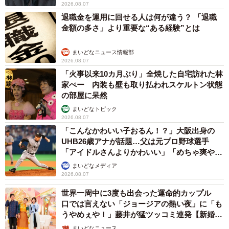
2026.08.07
退職金を運用に回せる人は何が違う？ 「退職
金額の多さ」より重要な“ある経験”とは
まいどなニュース情報部
2026.08.07
「火事以来10カ月ぶり」全焼した自宅訪れた林
家ぺー 内装も壁も取り払われスケルトン状態
の部屋に呆然
まいどなトピック
2026.08.07
「こんなかわいい子おるん！？」大阪出身の
UHB26歳アナが話題…父は元プロ野球選手
「アイドルさんよりかわいい」「めちゃ爽や
か」
まいどなメディア
2026.08.07
世界一周中に3度も出会った運命的カップル
口では言えない「ジョージアの熱い夜」に「も
うやめぇや！」藤井が猛ツッコミ連発【新婚さ
ん】
まいどなニュース