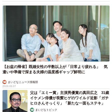
【お盆の帰省】既婚女性の半数以上が「日常より疲れる」 気
遣いや準備で深まる夫婦の温度感ギャップ鮮明に
まいどなニュース情報部
2026.08.07
父は「エミー賞」主演男優賞の真田広之 31歳
イケメン俳優が長髪ヒゲのワイルド近影「ガチ
ヒロさんそっくり」「新たな一面もステキ」
まいどなトピック