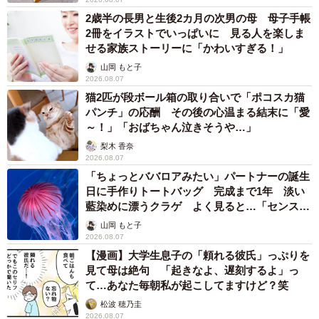
2歳半の長男と生後2カ月の次男の母 母子手帳
2冊をイラストでいっぱいに 見る人を楽しま
せる家族ストーリーに「かわいすぎる！」
山岡 もと子
2026.08.07
猫2匹が段ボール箱の取り合いで「ポコスカ猫
パンチ」の応酬 その後の心温まる結末に「愛
～！」「おばちゃん泣きそうや…」
梨木 香奈
2026.08.07
「ちょっとババロアみたい」パートナーの誕生
日に手作りトートバッグ 完成まで1年 淡い
藍染めに漂うクラゲ よく見ると…「センスす
ごい」
山岡 もと子
2026.08.07
【漫画】大学生息子の「頼れる彼氏」っぷりを
見て母は絶句 「起きなよ、遅刻するよ」っ
て…あなた毎朝私が起こしてますけど？笑
松波 穂乃圭
2026.08.07