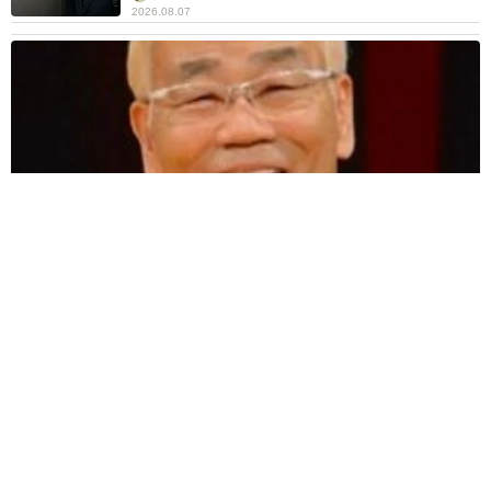
2026.08.07
愛車は総走行距離17万キロのホンダレジェンド 「どなたか欲
しい方が居たら」 大御所漫才師が譲渡の意向
まいどなトピック
2026.08.06
【漫画】「高い家賃を払えるのに、まだ欲し
い？」高級レジデンスの七夕飾り、書かれた願
い事にびっくり 人の欲には終わりがないのか