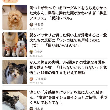
飼い主が食べているヨーグルトをもらえなかっ
た犬さん、爆裂に拗ねた顔がかわいすぎ「鼻息
フスフス」「反則レベル」
椎名 碧
2026.08.06
髪をバッサリと切った飼い主が帰宅すると→愛
犬たちの反応に「ワンコ様でも戸惑うのね
（笑）」「困り顔がかわいい」
ANNA
2026.08.06
がんと片目の失明、3時間おきの壮絶な介護を
乗り越えた猫 「叶わないかもしれない」と覚
悟した19歳の誕生日を迎えて感動
古川 諭香
2026.08.06
涼しい「冷感敷きパッド」を気に入った猫さ
ん、”友達”をヨイショヨイショとご招待、毛づ
くろいでおもてなし
椎名 碧