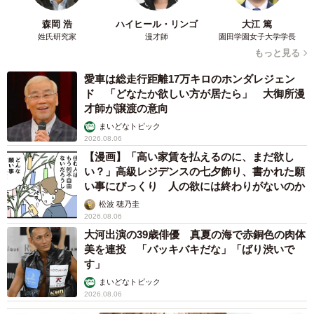
森岡 浩
ハイヒール・リンゴ
大江 篤
姓氏研究家
漫才師
園田学園女子大学学長
もっと見る
愛車は総走行距離17万キロのホンダレジェン
ド 「どなたか欲しい方が居たら」 大御所漫
才師が譲渡の意向
まいどなトピック
2026.08.06
【漫画】「高い家賃を払えるのに、まだ欲し
い？」高級レジデンスの七夕飾り、書かれた願
い事にびっくり 人の欲には終わりがないのか
松波 穂乃圭
2026.08.06
大河出演の39歳俳優 真夏の海で赤銅色の肉体
美を連投 「バッキバキだな」「ばり渋いで
す」
まいどなトピック
2026.08.06