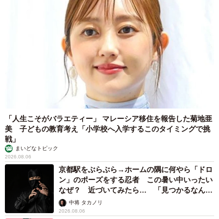
「人生こそがバラエティー」 マレーシア移住を報告した菊地亜
美 子どもの教育考え「小学校へ入学するこのタイミングで挑
戦」
まいどなトピック
2026.08.06
京都駅をぶらぶら→ホームの隅に何やら「ドロ
ン」のポーズをする忍者 この暑い中いったい
なぜ？ 近づいてみたら… 「見つかるなんて
未熟」
中将 タカノリ
2026.08.06