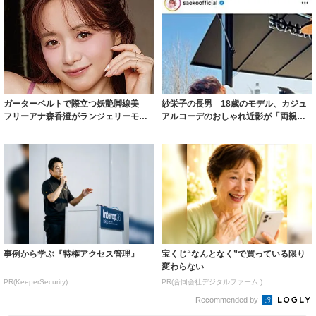
ガーターベルトで際立つ妖艶脚線美
紗栄子の長男 18歳のモデル、カジュ
フリーアナ森香澄がランジェリーモデ
アルコーデのおしゃれ近影が「両親の
ルに ｢PE...
いいとこ取...
事例から学ぶ『特権アクセス管理』
宝くじ“なんとなく”で買っている限り
変わらない
PR(KeeperSecurity)
PR(合同会社デジタルファーム )
Recommended by