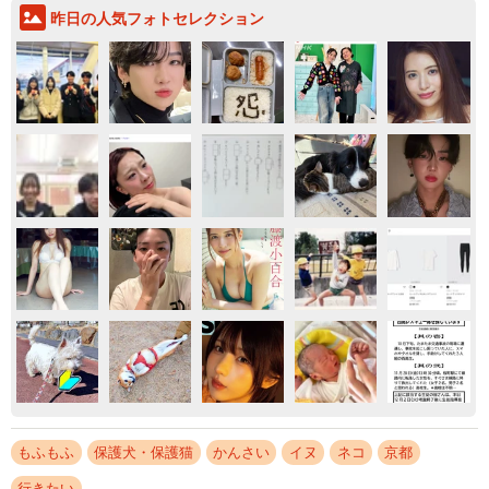
昨日の人気フォトセレクション
もふもふ
保護犬・保護猫
かんさい
イヌ
ネコ
京都
行きたい