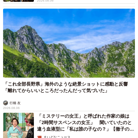
2026.08.06
「これ全部長野県」海外のような絶景ショットに感動と反響
「離れてからいいところだったんだって気づいた」
行橋 友
2026.08.06
「ミステリーの女王」と呼ばれた作家の娘は
「2時間サスペンスの女王」 聞いていたのと
違う血液型に「私は誰の子なの？」【徹子の部
屋】
まいどなニュース