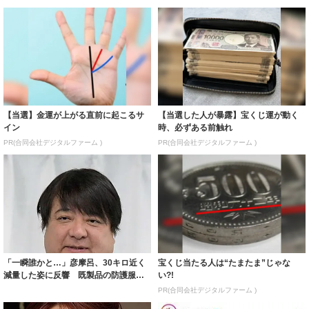
【当選】金運が上がる直前に起こるサ
【当選した人が暴露】宝くじ運が動く
イン
時、必ずある前触れ
PR(合同会社デジタルファーム )
PR(合同会社デジタルファーム )
「一瞬誰かと…」彦摩呂、30キロ近く
宝くじ当たる人は“たまたま”じゃな
減量した姿に反響 既製品の防護服が
い?!
着られると...
PR(合同会社デジタルファーム )