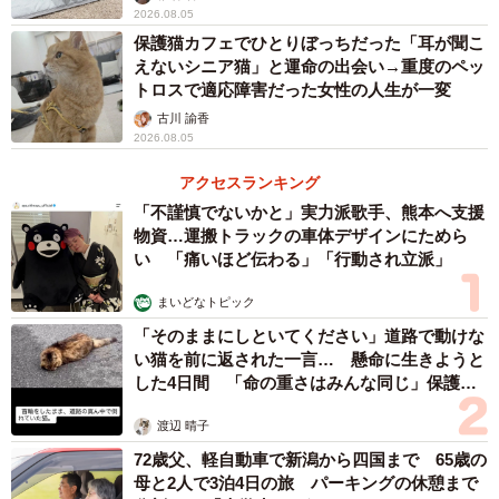
2026.08.05
保護猫カフェでひとりぼっちだった「耳が聞こ
えないシニア猫」と運命の出会い→重度のペッ
トロスで適応障害だった女性の人生が一変
古川 諭香
2026.08.05
アクセスランキング
「不謹慎でないかと」実力派歌手、熊本へ支援
物資…運搬トラックの車体デザインにためら
い 「痛いほど伝わる」「行動され立派」
まいどなトピック
「そのままにしといてください」道路で動けな
い猫を前に返された一言… 懸命に生きようと
した4日間 「命の重さはみんな同じ」保護団
体代表の訴え
渡辺 晴子
72歳父、軽自動車で新潟から四国まで 65歳の
母と2人で3泊4日の旅 パーキングの休憩まで