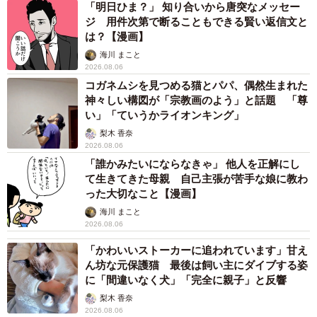
「明日ひま？」 知り合いから唐突なメッセー
ジ 用件次第で断ることもできる賢い返信文と
は？【漫画】
海川 まこと
2026.08.06
コガネムシを見つめる猫とパパ、偶然生まれた
神々しい構図が「宗教画のよう」と話題 「尊
い」「ていうかライオンキング」
梨木 香奈
2026.08.06
「誰かみたいにならなきゃ」 他人を正解にし
て生きてきた母親 自己主張が苦手な娘に教わ
った大切なこと【漫画】
海川 まこと
2026.08.06
「かわいいストーカーに追われています」甘え
ん坊な元保護猫 最後は飼い主にダイブする姿
に「間違いなく犬」「完全に親子」と反響
梨木 香奈
2026.08.06