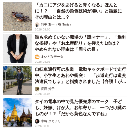
「カニにアジをあげると青くなる」ほんと
に！？ 「自然の染色技術が凄い」と話題に
その理由とは…？
竹中 友一（RinToris）
2026.08.06
誰も求めていない職場の「謎マナー」、「過剰
な挨拶」や「お土産配り」を抑えた1位は？
やめられない理由は「周りの目」
まいどなデータ
2026.08.06
自転車通行可の歩道 電動キックボードで走行
中、小学生とあわや衝突！ 「歩道走行は道交
法違反でしょ」と指摘されました【弁護士が解
説】
長澤 芳子
2026.08.06
タイの電車の中で見た優先席のマーク 子ど
も、妊娠、けが人、お年寄り… 一つだけ謎の
ものが！？「だから黄色なんですね」
中将 タカノリ
2026.08.06