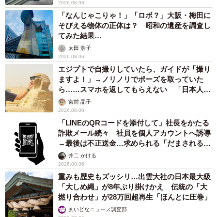
2026.08.06
「なんじゃこりゃ！」「ロボ？」大阪・梅田に
そびえる物体の正体は？ 昭和の遺産を調査し
てみた結果…
太田 浩子
2026.08.06
エジプトで自撮りしていたら、ガイドが「撮り
ますよ！」→ノリノリでポーズを取っていた
ら……スマホを返してもらえない 「日本人は
カモ代表かも」「私は6時間で3万円払った」
宮前 晶子
2026.08.06
「LINEのQRコードを添付して」社長をかたる
詐欺メール続々 社員を個人アカウントへ誘導
→最後は不正送金…求められる「だまされる前
提」の対策
井二 かける
2026.08.06
重みも歴史もズッシリ…出雲大社の日本最大級
「大しめ縄」が8年ぶり掛けかえ 伝統の「大
撚り合わせ」が28万回超再生「ほんとに圧巻」
まいどなニュース調査部