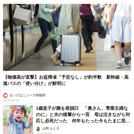
【物価高が直撃】お盆帰省「予定なし」が約半数 新幹線・高
速バスの「使い分け」が鮮明に
まいどなニュース情報部
2026.08.06
1歳息子が腕を亜脱臼 「奥さん、専業主婦な
のに」と夫の後輩から一言 母は泣きながら対
応し必死だった 何年もたった今もたまに思い
出し…
山岡 もと子
2026.08.06