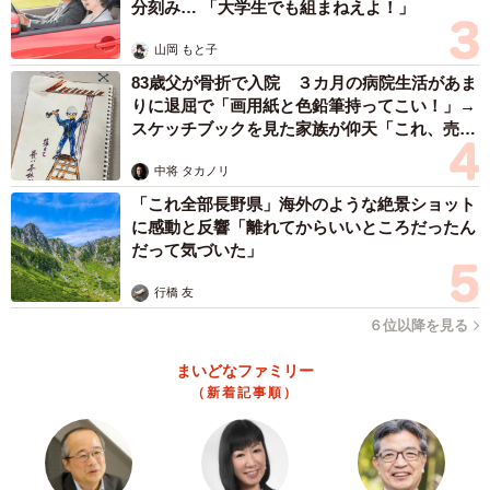
分刻み… 「大学生でも組まねえよ！」
山岡 もと子
83歳父が骨折で入院 ３カ月の病院生活があま
りに退屈で「画用紙と色鉛筆持ってこい！」→
スケッチブックを見た家族が仰天「これ、売れ
ますよ…」
中将 タカノリ
「これ全部長野県」海外のような絶景ショット
に感動と反響「離れてからいいところだったん
だって気づいた」
行橋 友
６位以降を見る
まいどなファミリー
（新着記事順）