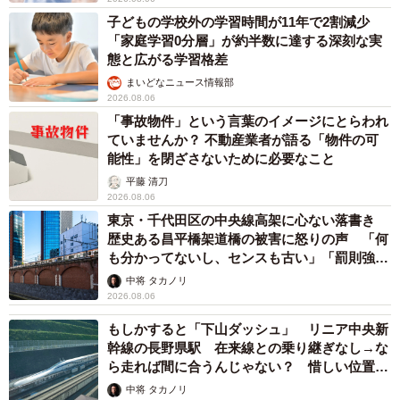
子どもの学校外の学習時間が11年で2割減少
「家庭学習0分層」が約半数に達する深刻な実
態と広がる学習格差
まいどなニュース情報部
2026.08.06
「事故物件」という言葉のイメージにとらわれ
ていませんか？ 不動産業者が語る「物件の可
能性」を閉ざさないために必要なこと
平藤 清刀
2026.08.06
東京・千代田区の中央線高架に心ない落書き
歴史ある昌平橋架道橋の被害に怒りの声 「何
も分かってないし、センスも古い」「罰則強化
して」
中将 タカノリ
2026.08.06
もしかすると「下山ダッシュ」 リニア中央新
幹線の長野県駅 在来線との乗り継ぎなし→な
ら走れば間に合うんじゃない？ 惜しい位置関
係が反響
中将 タカノリ