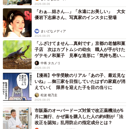
2026.08.06
「わぁ…姐さん…」「永遠にお美しい」 大女
優岩下志麻さん、写真家のインスタに登場
まいどなメディア
2026.08.05
「ふざけてません…真剣です」京都の老舗和菓
子店 次はカブトムシの幼虫 職人が手がけた
ゲテモノ和菓子 見事な造形に「気持ち悪いく
らいリアル」
中将 タカノリ
2026.08.05
【漫画】中学受験のリアル「あの子、最近見な
いね」…御三家を目指していたはずの家庭が消
えていく 限界を迎えた子を目の当りに
松波 穂乃圭
2026.08.05
市販薬のオーバードーズ対策で改正薬機法が5
月に施行、かぜ薬を購入した人の約6割が「法
改正を認知」乱用防止の指定成分とは？