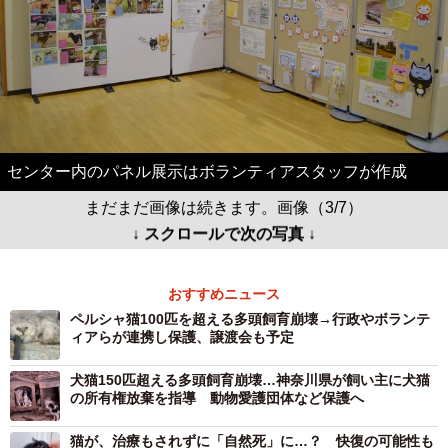
センター内のパネル展示はボランティアスタッフが作成
まだまだ画像は続きます。画像（3/7）
↓ スクロールで次の写真 ↓
おすすめニュース
ペルシャ猫100匹を超える多頭飼育崩壊→行政やボランテ
ィアらが連携し保護、譲渡会も予定
犬猫150匹超える多頭飼育崩壊…神奈川県が飼い主に犬猫
の所有権放棄を指導 動物愛護団体など保護へ
猫が、治療もされずに「自然死」に…？ 快復の可能性も