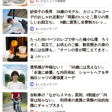
まいどなニュース情報部
2026.08.05
紗栄子の長男 18歳のモデル、カジュアルコー
デのおしゃれ近影が「両親のいいとこ取りの美
しいお顔立ち」 9歳に渡英し全寮制カレッジ
で学ぶ
まいどなメディア
2026.08.05
たった50パーツのレゴで作った極小仏壇 ろう
そく、花立て、お供えのご飯、観音開きの扉の
奥には位牌も…「チーンの音が聞こえてきそ
う」
山岡 もと子
2026.08.05
透明感が半端ない！ 「50歳には見えない」
「永遠に綺麗」な内田有紀 ショートヘア＆半
袖白シャツの最強夏コーデ
まいどなメディア
2026.08.05
自転車の「ながらスマホ」罰則、6割超が「内
容は知らない」 利用者の意識と実際の法的知
識にギャップ大きく
まいどなニュース情報部