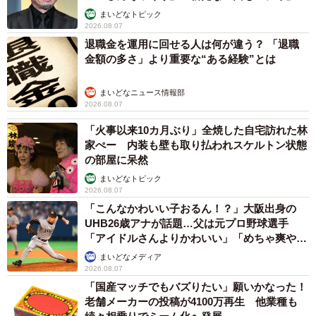
まいどなトピック
2026.08.07
退職金を運用に回せる人は何が違う？ 「退職
金額の多さ」より重要な“ある経験”とは
まいどなニュース情報部
2026.08.07
「火事以来10カ月ぶり」全焼した自宅訪れた林
家ぺー 内装も壁も取り払われスケルトン状態
の部屋に呆然
まいどなトピック
2026.08.07
「こんなかわいい子おるん！？」大阪出身の
UHB26歳アナが話題…父は元プロ野球選手
「アイドルさんよりかわいい」「めちゃ爽や
か」
まいどなメディア
2026.08.07
「国産マッチでもバズりたい」願いかなった！
老舗メーカーの投稿が4100万再生 他業種も