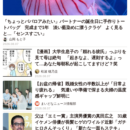
「ちょっとババロアみたい」パートナーの誕生日に手作りトー
トバッグ 完成まで1年 淡い藍染めに漂うクラゲ よく見る
と…「センスすごい」
山岡 もと子
2026.08.07
【漫画】大学生息子の「頼れる彼氏」っぷりを
見て母は絶句 「起きなよ、遅刻するよ」っ
て…あなた毎朝私が起こしてますけど？笑
松波 穂乃圭
2026.08.07
【お盆の帰省】既婚女性の半数以上が「日常よ
り疲れる」 気遣いや準備で深まる夫婦の温度
感ギャップ鮮明に
まいどなニュース情報部
2026.08.07
父は「エミー賞」主演男優賞の真田広之 31歳
イケメン俳優が長髪ヒゲのワイルド近影「ガチ
ヒロさんそっくり」「新たな一面もステキ」