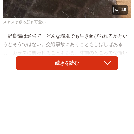
1/5
スヤスヤ眠る顔も可愛い
野良猫は頑強で、どんな環境でも生き延びられるかとい
うとそうではない。交通事故にあうこともしばしばある
し、カラスに襲われることもある。寸前のところで命拾い
をして生き延びたキジトラの子猫は、たくましい猫になっ
続きを読む
た。
犬派だったけど、猫派になった理由