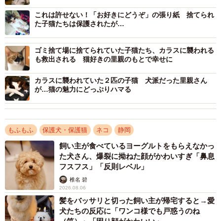
親募集」というビラが貼り出された。長坂さんは、「これ
これは許せない！「お好きにどうぞ」の張り紙 捨てられ
は何かの縁かもしれない」と、ビラに書いてあった２匹の
た子猫たちは保護されたが…
猫を譲渡してもらったのだが、これが長坂さんの猫ライフ
の始まりだった。
ゴミ捨て場に捨てられていた子猫たち、カラスに襲われる
も救出される 猫好きの里親のもとで幸せに
カラスに襲われて亡くなった子猫
カラスに襲われていた２匹の子猫 犬派だった里親さん
が…猫の魅力にどっぷりハマる
もふもふ
保護犬・保護猫
ネコ
静岡
飼い主が食べているヨーグルトをもらえなかっ
た犬さん、爆裂に拗ねた顔がかわいすぎ「鼻息
フスフス」「反則レベル」
椎名 碧
2026.08.06
髪をバッサリと切った飼い主が帰宅すると→愛
犬たちの反応に「ワンコ様でも戸惑うのね