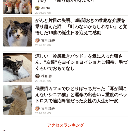
（笑）」「困り顔がかわいい」
ANNA
2026.08.06
がんと片目の失明、3時間おきの壮絶な介護を
乗り越えた猫 「叶わないかもしれない」と覚
悟した19歳の誕生日を迎えて感動
古川 諭香
3/5
2026.08.06
ツルツルのところでも登るよ
涼しい「冷感敷きパッド」を気に入った猫さ
ん、”友達”をヨイショヨイショとご招待、毛づ
くろいでおもてなし
長坂さんの妻の実家は静岡県にあるのだが、周辺には野
椎名 碧
良猫がたくさん住み着いていた。のどかなところなので、
2026.08.05
猫たちが民家の敷地内や家屋に出入りしても、誰もとがめ
保護猫カフェでひとりぼっちだった「耳が聞こ
ない。交通量も少ないので、猫たちは悠々と暮らしてい
えないシニア猫」と運命の出会い→重度のペッ
トロスで適応障害だった女性の人生が一変
た。長坂さんは、捕獲器を使わないで、猫たちとの信頼関
古川 諭香
係を深めながら母猫のTNRをして、子猫は、乳離れした頃
2026.08.05
を見計らって里親に譲渡している。
アクセスランキング