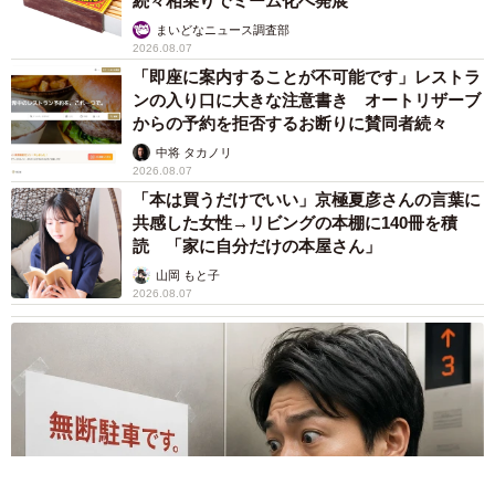
続々相乗りでミーム化へ発展
まいどなニュース調査部
2026.08.07
「即座に案内することが不可能です」レストラ
ンの入り口に大きな注意書き オートリザーブ
からの予約を拒否するお断りに賛同者続々
中将 タカノリ
2026.08.07
「本は買うだけでいい」京極夏彦さんの言葉に
共感した女性→リビングの本棚に140冊を積
読 「家に自分だけの本屋さん」
山岡 もと子
2026.08.07