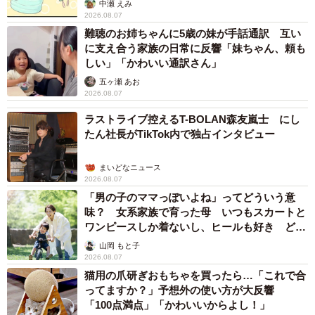
https://www.instagram.com/mr.kenchama/?hl=ja
中瀬 えみ
2026.08.07
難聴のお姉ちゃんに5歳の妹が手話通訳 互い
に支え合う家族の日常に反響「妹ちゃん、頼も
しい」「かわいい通訳さん」
五ヶ瀬 あお
2026.08.07
ラストライブ控えるT-BOLAN森友嵐士 にし
たん社長がTikTok内で独占インタビュー
まいどなニュース
2026.08.07
「男の子のママっぽいよね」ってどういう意
味？ 女系家族で育った母 いつもスカートと
ワンピースしか着ないし、ヒールも好き どの
へんが…
山岡 もと子
2026.08.07
猫用の爪研ぎおもちゃを買ったら…「これで合
ってますか？」予想外の使い方が大反響
「100点満点」「かわいいからよし！」