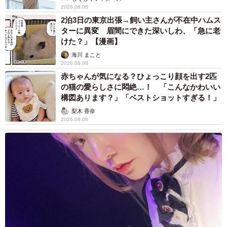
2026.08.08
だから「レオくん」と名付けられた。
2泊3日の東京出張→飼い主さんが不在中ハムス
ターに異変 眉間にできた深いしわ、「急に老
先住猫のグレは体重８kgもある巨漢猫だったが、体重１
けた？」【漫画】
kgにも満たないレオくんはグレくんに威嚇されると、小さ
海川 まこと
な体で正面から向かっていった。負けても、負けても挑み
2026.08.08
赤ちゃんが気になる？ひょっこり顔を出す2匹
かかるレオくん。運動能力抜群で、その後も元気いっぱい
の猫の愛らしさに悶絶…！ 「こんなかわいい
に育った。
構図あります？」「ベストショットすぎる！」
梨木 香奈
いまではレオくんは、後輩猫をまとめるボスのような役
2026.08.08
割をしているという。１日３回、何も異常がないか部屋中
の見回りをするのをルーティンにしていて、後から来た猫
が自分の意にそぐわないところにいると、まるで母猫のよ
うにくわえて違う場所に運ぶ。