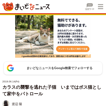
まいどなニュースをGoogle検索でフォローする
2019.06.14(Fri)
カラスの襲撃を逃れた子猫 いまではボス猫とし
て家中をパトロール
渡辺 陽