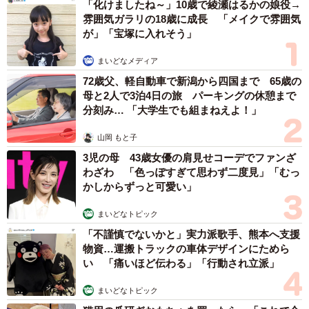
２０１３年の秋、長坂さんは、飼っていた３匹の猫のう
「化けましたね～」10歳で綾瀬はるかの娘役→
雰囲気ガラリの18歳に成長 「メイクで雰囲気
ち、１匹の猫を亡くしてロスに陥っていた。１０月に入る
が」「宝塚に入れそう」
と、妻の実家の隣家の納屋で子猫が産まれたという話が耳
まいどなメディア
に入ってきて、たびたび静岡に野良猫たちの様子を見に行
72歳父、軽自動車で新潟から四国まで 65歳の
った。ところが、２匹の子猫のうち、１匹がカラスに襲わ
母と2人で3泊4日の旅 パーキングの休憩まで
れて亡くなってしまったのだ。
分刻み… 「大学生でも組まねえよ！」
「ギャーっというカラスの鳴き声がしたので、その家の
山岡 もと子
人が見に行くと、子猫が亡くなっていたそうです」
3児の母 43歳女優の肩見せコーデでファンざ
わざわ 「色っぽすぎて思わず二度見」「むっ
かしからずっと可愛い」
長坂さんは、残された１匹の子猫を引き取った。
まいどなトピック
ボス猫レオくん
「不謹慎でないかと」実力派歌手、熊本へ支援
物資…運搬トラックの車体デザインにためら
い 「痛いほど伝わる」「行動され立派」
まいどなトピック