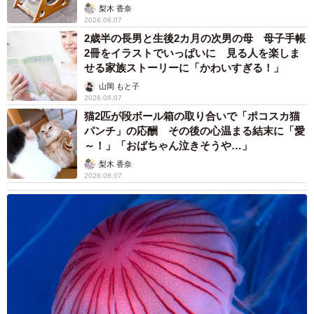
梨木 香奈
2026.08.07
2歳半の長男と生後2カ月の次男の母 母子手帳
2冊をイラストでいっぱいに 見る人を楽しま
せる家族ストーリーに「かわいすぎる！」
山岡 もと子
2026.08.07
猫2匹が段ボール箱の取り合いで「ポコスカ猫
パンチ」の応酬 その後の心温まる結末に「愛
～！」「おばちゃん泣きそうや…」
梨木 香奈
2026.08.07