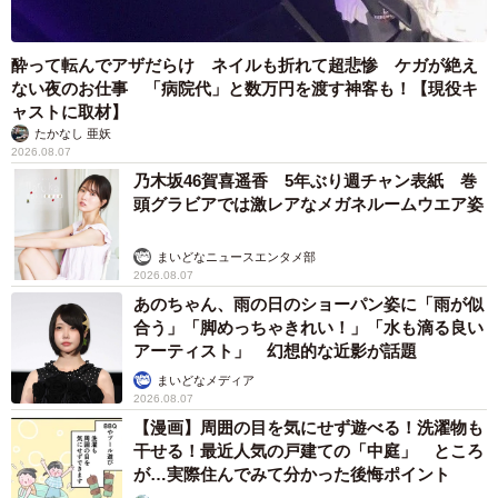
酔って転んでアザだらけ ネイルも折れて超悲惨 ケガが絶え
ない夜のお仕事 「病院代」と数万円を渡す神客も！【現役キ
ャストに取材】
たかなし 亜妖
2026.08.07
乃木坂46賀喜遥香 5年ぶり週チャン表紙 巻
頭グラビアでは激レアなメガネルームウエア姿
まいどなニュースエンタメ部
2026.08.07
あのちゃん、雨の日のショーパン姿に「雨が似
合う」「脚めっちゃきれい！」「水も滴る良い
アーティスト」 幻想的な近影が話題
5/5
まいどなメディア
2026.08.07
あんよは吸盤？
【漫画】周囲の目を気にせず遊べる！洗濯物も
干せる！最近人気の戸建ての「中庭」 ところ
Mr.けんちゃまインスタ
が…実際住んでみて分かった後悔ポイント