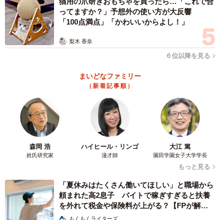
猫用の爪研ぎおもちゃを買ったら…「これで合
ってますか？」予想外の使い方が大反響
「100点満点」「かわいいからよし！」
梨木 香奈
６位以降を見る
まいどなファミリー
（新着記事順）
森岡 浩
ハイヒール・リンゴ
大江 篤
姓氏研究家
漫才師
園田学園女子大学学長
4/5
もっと見る
迫力満点、後輩猫モカくんを威嚇するレオくん
「夏休みはたくさん働いてほしい」と職場から
頼まれた高2息子 バイトで稼ぎすぎると扶養
生後２カ月くらいの時に、長坂家で２匹の先住猫と暮ら
を外れて税金や保険料が上がる？【FPが解
すことになった子猫。名前は、やんちゃでライオンのよう
説】
もくもくライターズ