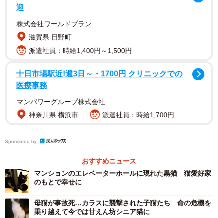
迎
株式会社ワールドプラン
滋賀県 日野町
派遣社員：時給1,400円～1,500円
十日市場駅近!週3日～・1700円 クリニックでの
医療事務
東京都に住む長坂さん夫妻は、結婚してマンションで暮
マンパワーグループ株式会社
らし始めた。当時、長坂さんは犬派だったのだが、まるで
神奈川県 横浜市
派遣社員：時給1,700円
長坂さんの帰宅を待っているかのように、階段の踊り場や
近所の電信柱のところで佇むサバトラの猫がいた。家の中
Sponsored by
に入れてご飯をあげるうちに、「飼ったほうがいいのだろ
うか、うちで飼おうか」という話になった。
おすすめニュース
マンションのエレベーターホールに現れた黒猫 猫愛好家
のもとで幸せに
ところが、そう決めてからというもの、とんとサバトラ
の猫は姿を見せなくなってしまった。結局、行方不明にな
母猫が事故死…カラスに襲撃された子猫たち 命の危機を
乗り越えて今では甘えん坊シニア猫に
ってしまったのだが、その猫がよくいた電信柱に「猫の里