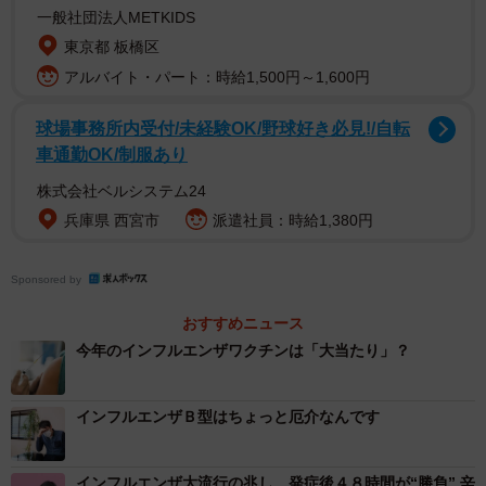
一般社団法人METKIDS
く、突然高熱が出ます。ですので今冬は一度かかったから
東京都 板橋区
と油断しないでください。おかしいと思ったらすぐに受診
アルバイト・パート：時給1,500円～1,600円
をお願いします。Ｂ型については流行する３月初旬に、ま
た詳しくご紹介する予定です。
球場事務所内受付/未経験OK/野球好き必見!/自転
車通勤OK/制服あり
株式会社ベルシステム24
兵庫県 西宮市
派遣社員：時給1,380円
Sponsored by
おすすめニュース
今年のインフルエンザワクチンは「大当たり」？
インフルエンザＢ型はちょっと厄介なんです
インフルエンザ大流行の兆し…発症後４８時間が“勝負” 辛