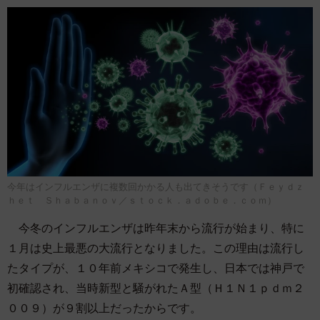
今年はインフルエンザに複数回かかる人も出てきそうです（Ｆｅｙｄｚ
ｈｅｔ Ｓｈａｂａｎｏｖ／ｓｔｏｃｋ．ａｄｏｂｅ．ｃｏｍ）
今冬のインフルエンザは昨年末から流行が始まり、特に
１月は史上最悪の大流行となりました。この理由は流行し
たタイプが、１０年前メキシコで発生し、日本では神戸で
初確認され、当時新型と騒がれたＡ型（Ｈ１Ｎ１ｐｄｍ２
００９）が９割以上だったからです。