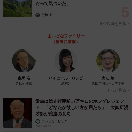
だって気づいた」
行橋 友
６位以降を見る
まいどなファミリー
（新着記事順）
森岡 浩
ハイヒール・リンゴ
大江 篤
姓氏研究家
漫才師
園田学園女子大学学長
もっと見る
愛車は総走行距離17万キロのホンダレジェン
ド 「どなたか欲しい方が居たら」 大御所漫
才師が譲渡の意向
まいどなトピック
2026.08.06