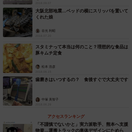
2018.09.07
大阪北部地震…ベッドの横にスリッパを置いて
くれた娘
谷光 利昭
2018.07.20
スタミナって本当は何のこと？理想的な食品は
豚キムチ定食
松本 浩彦
2018.06.15
歯磨きはいつするの？ 食後すぐで大丈夫です
中塚 美智子
2018.06.29
アクセスランキング
「不謹慎でないかと」実力派歌手、熊本へ支援
物資…運搬トラックの車体デザインにためら