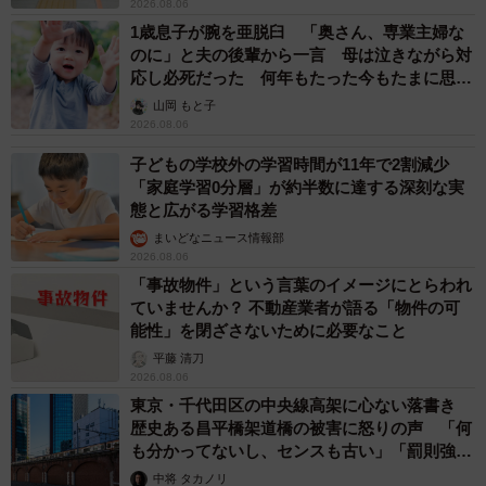
2026.08.06
1歳息子が腕を亜脱臼 「奥さん、専業主婦な
のに」と夫の後輩から一言 母は泣きながら対
応し必死だった 何年もたった今もたまに思い
出し…
山岡 もと子
2026.08.06
子どもの学校外の学習時間が11年で2割減少
「家庭学習0分層」が約半数に達する深刻な実
態と広がる学習格差
まいどなニュース情報部
2026.08.06
「事故物件」という言葉のイメージにとらわれ
ていませんか？ 不動産業者が語る「物件の可
能性」を閉ざさないために必要なこと
平藤 清刀
2026.08.06
東京・千代田区の中央線高架に心ない落書き
歴史ある昌平橋架道橋の被害に怒りの声 「何
も分かってないし、センスも古い」「罰則強化
して」
中将 タカノリ