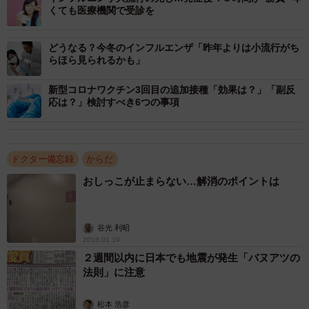
くても医療機関で受診を
どうなる？今冬のインフルエンザ「昨年よりは小流行がち
らほら見られるかも」
新型コロナワクチン3回目の追加接種「効果は？」「副反
応は？」検討すべき6つの事項
ドクター備忘録
からだ
おしっこが止まらない…解消のポイントは
谷光 利昭
2018.01.19
２週間以内に日本でも地震が発生「バヌアツの
法則」に注意
松本 浩彦