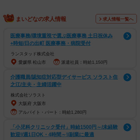
まいどなの求人情報
求人情報一覧へ
医療事務/環境重視で選ぶ医療事務 土日祝休み
+時短/日の出町 医療事務・病院受付
ランスタッド株式会社
愛媛県 松山市
派遣社員：時給1,150円
介護職員/認知症対応型デイサービス ソラスト住
之江/主夫・主婦活躍中
理論上、ひと冬で４回インフルエンザにかかる危険があ
るということですが、私が医者になって１人だけ４回かか
株式会社ソラスト
った人を診ました。ただ、３回かかった人はたくさん、２
大阪府 大阪市
回の人は数えきれないほど診ています。
アルバイト・パート：時給1,280円
「小児科クリニック受付」時給1500円～/未経験
２００９型はまず喉の痛みや咳、頭痛などの前兆があっ
歓迎!/週1日OK・4時間～!/副業に最適
てから熱が出ますが、Ｈ３Ｎ２香港型は何の前触れもな