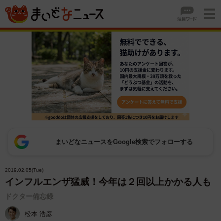
まいどなニュースをGoogle検索でフォローする
2019.02.05(Tue)
インフルエンザ猛威！今年は２回以上かかる人も
ドクター備忘録
松本 浩彦