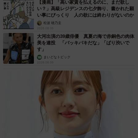
【漫画】「高い家賃を払えるのに、まだ欲し
い？」高級レジデンスの七夕飾り、書かれた願
い事にびっくり 人の欲には終わりがないのか
松波 穂乃圭
2026.08.06
大河出演の39歳俳優 真夏の海で赤銅色の肉体
美を連投 「バッキバキだな」「ばり渋いで
す」
まいどなトピック
2026.08.06