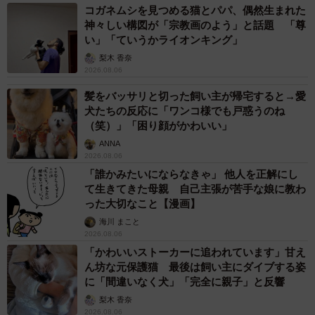
コガネムシを見つめる猫とパパ、偶然生まれた
神々しい構図が「宗教画のよう」と話題 「尊
い」「ていうかライオンキング」
梨木 香奈
2026.08.06
髪をバッサリと切った飼い主が帰宅すると→愛
犬たちの反応に「ワンコ様でも戸惑うのね
（笑）」「困り顔がかわいい」
ANNA
2026.08.06
「誰かみたいにならなきゃ」 他人を正解にし
て生きてきた母親 自己主張が苦手な娘に教わ
った大切なこと【漫画】
海川 まこと
2026.08.06
「かわいいストーカーに追われています」甘え
ん坊な元保護猫 最後は飼い主にダイブする姿
に「間違いなく犬」「完全に親子」と反響
梨木 香奈
2026.08.06