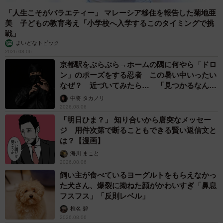
「人生こそがバラエティー」 マレーシア移住を報告した菊地亜
美 子どもの教育考え「小学校へ入学するこのタイミングで挑
戦」
まいどなトピック
2026.08.06
京都駅をぶらぶら→ホームの隅に何やら「ドロ
ン」のポーズをする忍者 この暑い中いったい
なぜ？ 近づいてみたら… 「見つかるなんて
未熟」
中将 タカノリ
2026.08.06
「明日ひま？」 知り合いから唐突なメッセー
ジ 用件次第で断ることもできる賢い返信文と
は？【漫画】
海川 まこと
2026.08.06
飼い主が食べているヨーグルトをもらえなかっ
た犬さん、爆裂に拗ねた顔がかわいすぎ「鼻息
フスフス」「反則レベル」
椎名 碧
2026.08.06