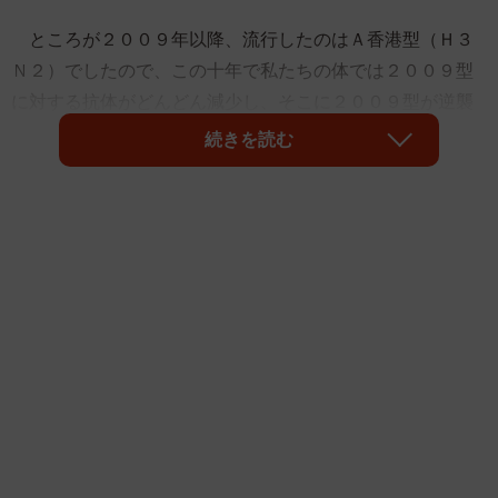
ところが２００９年以降、流行したのはＡ香港型（Ｈ３
Ｎ２）でしたので、この十年で私たちの体では２００９型
に対する抗体がどんどん減少し、そこに２００９型が逆襲
した大流行だと言えます。年末に打ったワクチンにはもち
続きを読む
ろん２００９型の株も含まれていましたが、十年で下がっ
た抗体価はワクチンを１回射ったくらいでは十分な値まで
上がらなかったのです。
さて大事なのはここからで、これから先、例年通りＨ３
Ｎ２香港型が流行する可能性が高いということです。つま
り今年はＡ型インフルエンザに２回かかる人が増えそうな
のです。さらに３月ごろから今度はＢ型も流行します。と
なると、ひと冬で３回インフルエンザにかかる人が今年は
大勢出るだろうという予想ができます。