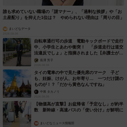
誰も求めていない職場の「謎マナー」、「過剰な挨拶」や「お
土産配り」を抑えた1位は？ やめられない理由は「周りの目」
まいどなデータ
2026.08.06
自転車通行可の歩道 電動キックボードで走行
中、小学生とあわや衝突！ 「歩道走行は道交
法違反でしょ」と指摘されました【弁護士が解
説】
長澤 芳子
2026.08.06
タイの電車の中で見た優先席のマーク 子ど
も、妊娠、けが人、お年寄り… 一つだけ謎の
ものが！？「だから黄色なんですね」
中将 タカノリ
2026.08.06
【物価高が直撃】お盆帰省「予定なし」が約半
数 新幹線・高速バスの「使い分け」が鮮明に
まいどなニュース情報部