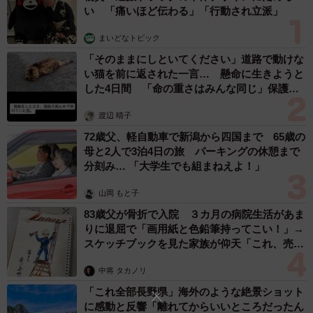
い 「痛いほど伝わる」「行動され立派」
まいどなトピック
「そのままにしといてください」道路で動けな
い猫を前に返された一言… 懸命に生きようと
した4日間 「命の重さはみんな同じ」保護団
体代表の訴え
渡辺 晴子
72歳父、軽自動車で新潟から四国まで 65歳の
母と2人で3泊4日の旅 パーキングの休憩まで
分刻み… 「大学生でも組まねえよ！」
山岡 もと子
83歳父が骨折で入院 ３カ月の病院生活があま
りに退屈で「画用紙と色鉛筆持ってこい！」→
スケッチブックを見た家族が仰天「これ、売れ
ますよ…」
中将 タカノリ
「これ全部長野県」海外のような絶景ショット
に感動と反響「離れてからいいところだったん