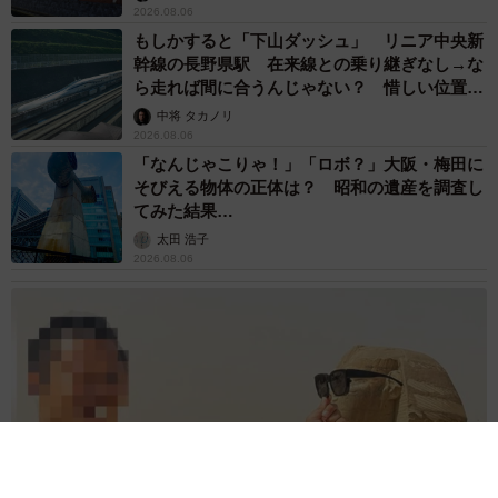
2026.08.06
もしかすると「下山ダッシュ」 リニア中央新
幹線の長野県駅 在来線との乗り継ぎなし→な
ら走れば間に合うんじゃない？ 惜しい位置関
係が反響
中将 タカノリ
2026.08.06
「なんじゃこりゃ！」「ロボ？」大阪・梅田に
そびえる物体の正体は？ 昭和の遺産を調査し
てみた結果…
太田 浩子
2026.08.06