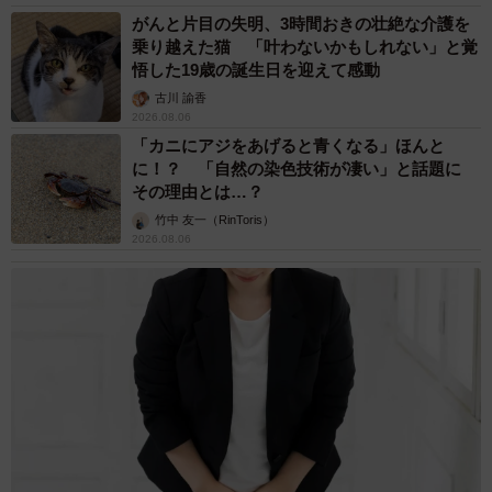
がんと片目の失明、3時間おきの壮絶な介護を
乗り越えた猫 「叶わないかもしれない」と覚
悟した19歳の誕生日を迎えて感動
古川 諭香
2026.08.06
「カニにアジをあげると青くなる」ほんと
に！？ 「自然の染色技術が凄い」と話題に
その理由とは…？
竹中 友一（RinToris）
2026.08.06