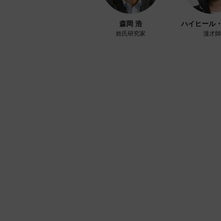
森岡 浩
ハイヒール
姓氏研究家
漫才師