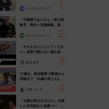
リの18歳に成長 「メイクで
雰囲気が」「宝塚に入れそ
まいどなメディア
う」
「不謹慎でないかと」実力派
歌手、熊本へ支援物資…運搬
トラックの車体デザインにた
めらい 「痛いほど伝わる」
まいどなトピック
「行動され立派」
「そのままにしといてくださ
い」道路で動けない猫を前に
返された一言… 懸命に生き
ようとした4日間 「命の重
渡辺 晴子
さはみんな同じ」保護団体代
表の訴え
72歳父、軽自動車で新潟から
四国まで 65歳の母と2人で
3泊4日の旅 パーキングの休
憩まで分刻み… 「大学生で
山岡 もと子
も組まねえよ！」
「火事以来10カ月ぶり」全焼
した自宅訪れた林家ぺー 内