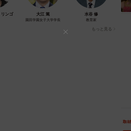
・リンゴ
大江 篤
水谷 修
園田学園女子大学学長
教育家
もっと見る