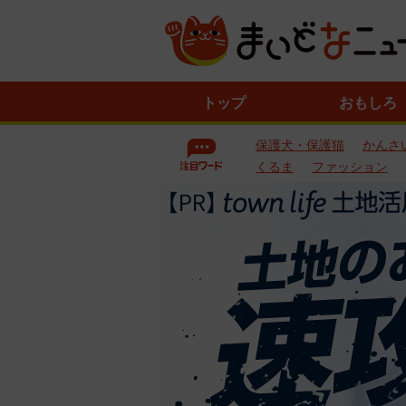
ニ
トップ
おもしろ
ュ
ー
保護犬・保護猫
かんさ
ス
一
くるま
ファッション
覧