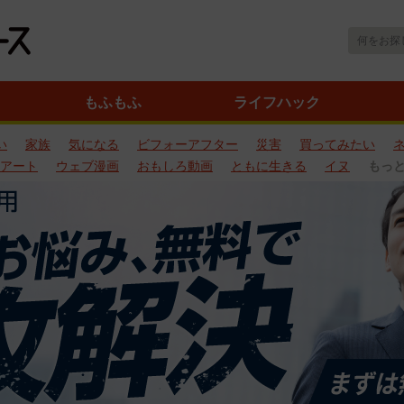
もふもふ
ライフハック
い
家族
気になる
ビフォーアフター
災害
買ってみたい
アート
ウェブ漫画
おもしろ動画
ともに生きる
イヌ
もっ