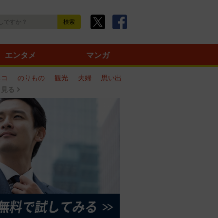
エンタメ
マンガ
ネコ
のりもの
観光
夫婦
思い出
と見る