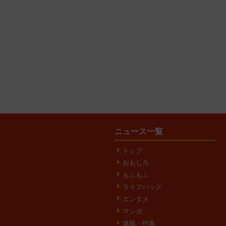
ニュース一覧
トップ
おもしろ
もふもふ
ライフハック
エンタメ
マンガ
連載・特集