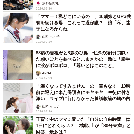
京都新聞社
2026.07.30
「ママー！私どこにいるの！」18歳娘とGPS共
有を続ける母…これって過保護？ 娘「私、迷
子になるからね」
山岡 もと子
2026.07.30
88歳の曽祖母と8歳のひ孫 七夕の短冊に書い
た願いごとを並べると…まさかの一致に「勝手
に涙がポロポロ」「尊いとはこのこと」
ANNA
2026.07.29
「遅くなってすみません」の一言もなく 19時
前に迎えに来た保護者にモヤモヤ 生徒に付き
添い、ライブに行けなかった養護教諭の胸の内
山岡 もと子
2026.07.29
子育て中のママに聞いた「自分の自由時間」は
1日にどれくらい？ 2割以上が「30分未満」と
回答、最多は？