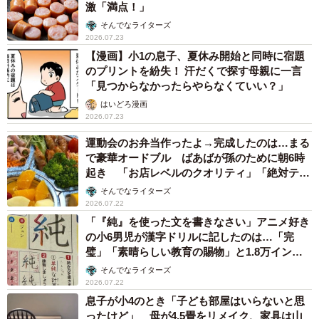
激「満点！」
そんでなライターズ
2026.07.23
【漫画】小1の息子、夏休み開始と同時に宿題
のプリントを紛失！ 汗だくで探す母親に一言
「見つからなかったらやらなくていい？」
はいどろ漫画
2026.07.23
運動会のお弁当作ったよ→完成したのは…まる
で豪華オードブル ばあばが孫のために朝6時
起き 「お店レベルのクオリティ」「絶対テン
ションが上がる」
そんでなライターズ
2026.07.22
「『純』を使った文を書きなさい」アニメ好き
の小6男児が漢字ドリルに記したのは…「完
璧」「素晴らしい教育の賜物」と1.8万インプ
レッション
そんでなライターズ
2026.07.22
息子が小4のとき「子ども部屋はいらないと思
ったけど」 母が4.5畳をリメイク、家具は山