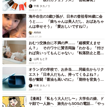
中将 タカノリ
2026.07.28
海外在住の3歳ひ孫が、日本の曾祖母96歳に会
うと…… 「娘ちゃんは美人だし、おばあちゃ
んは幸せそう」「愛おしいですね♡」
ANNA
2026.07.28
おむつ交換台に不満の声……「縦横変えませ
ん？」 そのワケに賛否両論「わかる」「付け
れば良いってもんじゃない」「転落防止と思っ
てました」
山岡 もと子
2026.07.28
オランダの学校で、お弁当……同級生からリク
エスト「日本人だもん、持ってくるよね？」
母が奮闘「醤油も高いのに」「期待を背負う場
面ってありますよね」
中将 タカノリ
2026.07.28
【漫画】「私もう大人だし〜」大学生の娘、ド
ヤ顔で一人旅へ 旅先からSOSの電話…「やっ