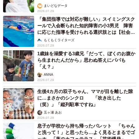
まいどなデータ
2026.07.29
「集団指導では対応が難しい」スイミングスク
ールで入会断られた知的障害の小3男児 障害
に応じた指導を受けられる選択肢とは【社会福
祉士が解説】
もくもくライターズ
2026.07.29
1歳妹を溺愛する3歳兄「だって、ぼくのお腹か
ら生まれたんだから」思わぬ答えにパパも
「え？」
ANNA
2026.07.29
生後4カ月の双子ちゃん、ママが目を離した隙
に…まさかのシンクロ 「吹き出した
（笑）」「縦列駐車ですね」
五ヶ瀬 あお
2026.07.28
息子が学校から持ち帰ったパレット 「ちゃん
と洗って！」と思ったら…よく見るとまるでゴ
ッホ 「夜のカフェテラス」「芸術爆発」