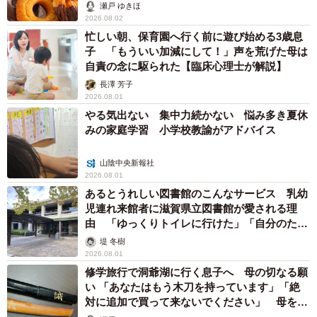
Dポップだ」
瀬戸 ゆきほ
2026.08.02
忙しい朝、保育園へ行く前に遊び始める3歳息
子 「もういい加減にして！」声を荒げた母は
自責の念に駆られた【臨床心理士が解説】
長澤 芳子
2026.08.01
やる気出ない 集中力続かない 悩み多き夏休
みの家庭学習 小学校教諭がアドバイス
山陰中央新報社
2026.08.01
あるとうれしい図書館のこんなサービス 乳幼
児連れ来館者に滋賀県立図書館が愛される理
由 「ゆっくりトイレに行けた」「自分のため
に時間を使えた」
堤 冬樹
2026.08.01
修学旅行で洞爺湖に行く息子へ 母の切なる願
い 「あなたはもう木刀を持っています」「絶
対に追加で買って来ないでください」 母を困
惑させた意外すぎるお土産とは