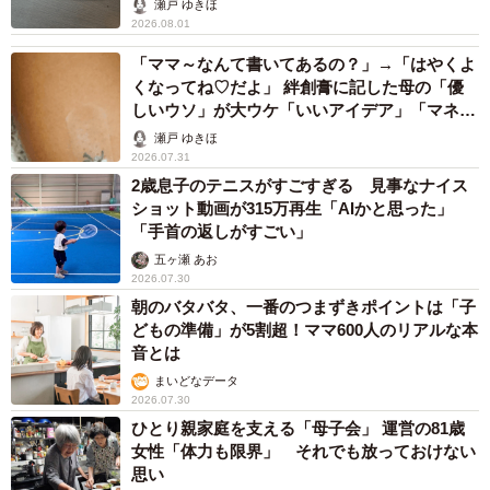
瀬戸 ゆきほ
2026.08.01
「ママ～なんて書いてあるの？」→「はやくよ
くなってね♡だよ」 絆創膏に記した母の「優
しいウソ」が大ウケ「いいアイデア」「マネし
ます」
瀬戸 ゆきほ
2026.07.31
2歳息子のテニスがすごすぎる 見事なナイス
ショット動画が315万再生「AIかと思った」
「手首の返しがすごい」
五ヶ瀬 あお
2026.07.30
朝のバタバタ、一番のつまずきポイントは「子
どもの準備」が5割超！ママ600人のリアルな本
音とは
まいどなデータ
2026.07.30
ひとり親家庭を支える「母子会」 運営の81歳
女性「体力も限界」 それでも放っておけない
思い