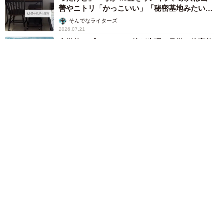
善やニトリ「かっこいい」「秘密基地みたい」
→中学生になった今は……？
そんでなライターズ
2026.07.21
中学校のプールで……娘が生理で見学→体育教
師「日なたに移動して立って」なぜ？ 困惑す
る母親、賛同の声続出「昭和の気温じゃない」
「命に関わること」
太田 真弓
2026.07.21
娘を「引っ込み思案」と誤解し無理に外へ…不
登校に 「繊細さん」の生きづらさは「努力不
足ではなく気質によるもの」
京都新聞社
2026.07.20
「もらえない子がかわいそう」習い事教室の表
彰式に保護者がクレーム 表彰は幼い心を傷つ
ける？【臨床心理士が解説】
長澤 芳子
2026.07.19
ありえへん！洗濯機から出てきたお揚げさんに