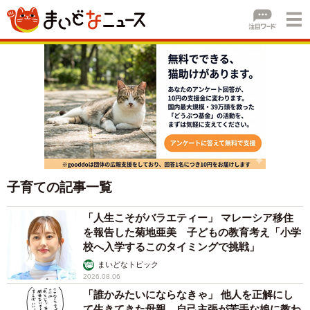
子育ての記事一覧
「人生こそがバラエティー」 マレーシア移住
を報告した菊地亜美 子どもの教育考え「小学
校へ入学するこのタイミングで挑戦」
まいどなトピック
2026.08.06
「誰かみたいにならなきゃ」 他人を正解にし
て生きてきた母親 自己主張が苦手な娘に教わ