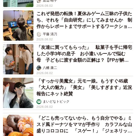
渡辺 晴子
2026.08.02
これぞ発想の転換！夏休みゲーム三昧の子供た
ち、それを「自由研究」にしてみませんか 制
作からレポートまでサポートするワークショッ
プ
平藤 清刀
2026.08.02
「友達に買ってもらった」 駄菓子を手に帰宅
した小学3年の息子 お小遣いルールで悩む
母 子どもに渡す金額の正解は？【FPが解
説】
八幡 康二
2026.08.02
「すっかり美魔女」元モー娘。もうすぐ45歳
「大人の魅力」「美女」「美しすぎます」近況
報告にネット絶賛
まいどなトピック
2026.08.02
「どこも売ってないから、もう自分でやる」ミ
スド風ドーナツをママが手作り カラフルな山
盛りコロコロに 「スゲー！」「ジェネリック