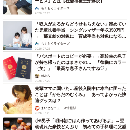
ービス」とは【社会福祉士が解説】
もくもくライターズ
2026.07.24
「収入があるからどうせもらえない」諦めてい
た児童扶養手当 シングルマザー年収350万円
→一部支給の対象に 育成手当も対象になる場
合あり
もくもくライターズ
2026.07.23
「パスポートのコピーが必要」→高校生の息子
が持ち帰ったのはまさかの… 「律儀にカラー
（笑）」「最高な息子さんですね♡」
ANNA
2026.07.23
先輩ママに聞いた…産後入院中に本当に困った
ことは「からだのむくみ」 あってよかった快
適グッズは？
まいどなニュース情報部
2026.07.23
小6男子「明日朝ごはん作ってあげるよ」→翌
朝現れた豪快どんぶり 初めての手料理に父感