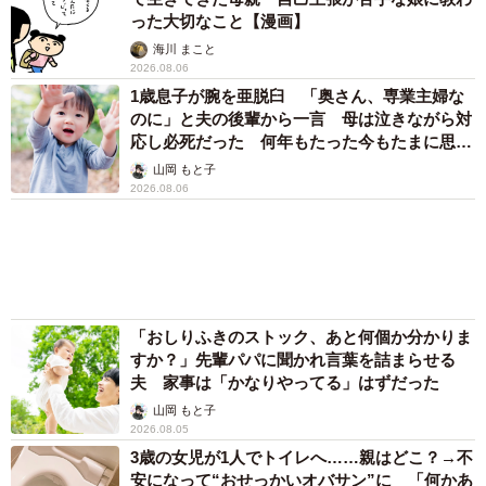
った大切なこと【漫画】
海川 まこと
2026.08.06
1歳息子が腕を亜脱臼 「奥さん、専業主婦な
のに」と夫の後輩から一言 母は泣きながら対
応し必死だった 何年もたった今もたまに思い
出し…
山岡 もと子
2026.08.06
「おしりふきのストック、あと何個か分かりま
すか？」先輩パパに聞かれ言葉を詰まらせる
夫 家事は「かなりやってる」はずだった
山岡 もと子
2026.08.05
3歳の女児が1人でトイレへ……親はどこ？→不
安になって“おせっかいオバサン”に 「何かあ