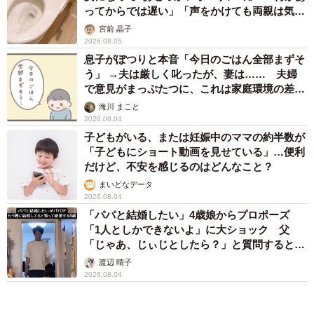
ってからでは遅い」「声をかけても両親は気づ
かぬまま」
宮前 晶子
2026.08.05
息子がぽつりと本音「今日のごはん全部まずそ
う」 →夫は厳しく叱ったが、妻は…… 夫婦
で意見がまっぷたつに、これは家庭環境の差？
【漫画】
海川 まこと
2026.08.04
子どもがいる、または妊娠中のママの約半数が
「子どもにショート動画を見せている」…便利
だけど、不安を感じるのはどんなこと？
まいどなデータ
2026.08.04
「パパと結婚したい」4歳娘からプロポーズ
「1人としかできないよ」に大ショック 父
「じゃあ、じぃじとしたら？」と質問すると…
渡辺 晴子
2026.08.04