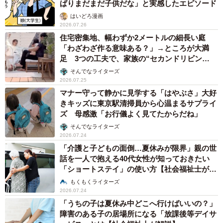
ぱりまだまだ子供だな」と実感したエピソード
はいどろ漫画
2026.07.26
住宅密集地、幅わずか2メートルの細長い庭
「わざわざ作る意味ある？」→ところが大満
足 3つの工夫で、家族の“セカンドリビン
グ”に
そんでなライターズ
2026.07.25
マナー守って静かに見学する「はやぶさ」大好
きキッズに東京駅清掃員から心温まるサプライ
ズ 母感激「お行儀よく見てたからだね」
そんでなライターズ
2026.07.24
「介護と子どもの面倒…夏休みが限界」親の世
話を一人で抱える40代女性が知っておきたい
「ショートステイ」の使い方【社会福祉士が解
説】
もくもくライターズ
2026.07.24
「うちの子は夏休み中どこへ行けばいいの？」
障害のある子の居場所になる「放課後等デイサ