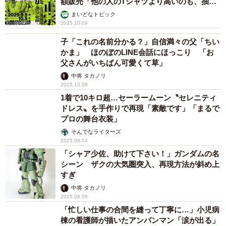
額販売「他の人のTシャツより高いのも、抽選
販売なのもおかしい！」
まいどなトピック
2025.10.09
子「これの名前分かる？」自信満々の父「ちい
かま」 ほのぼのLINE会話にほっこり 「お
父さんがいちばん可愛くて草」
中将 タカノリ
2025.10.08
1着で10キロ超…セーラームーン〝セレニティ
ドレス〟を手作りで再現「素敵です」「まるで
プロの舞台衣装」
そんでなライターズ
2025.09.14
「シャア少佐、助けて下さい！」ガンダムの名
シーン ザクの大気圏突入、再現方法が斜め上
すぎ
中将 タカノリ
2025.08.08
「忙しい仕事の合間を縫って丁寧に…」小児病
棟の看護師が描いたアンパンマン「涙が出る」