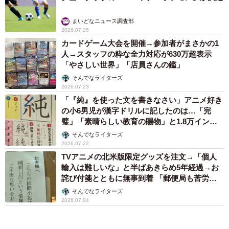
まいどなニュース調査部
2026.07.25
カードゲーム大会を開催→参加者がまさかの1
人→スタッフの粋な全力対応が630万超表示
「やさしい世界」「店員さんの鑑」
そんでなライターズ
2026.07.23
「『純』を使った文を書きなさい」アニメ好き
の小6男児が漢字ドリルに記したのは…「完
璧」「素晴らしい教育の賜物」と1.8万インプ
レッション
そんでなライターズ
2026.07.22
TVアニメの北米版限定グッズを注文→「個人
輸入は難しいな」と半ばあきらめ5年経過→お
詫び付箋とともに無事到着 「郵便局も苦労し
とる」
そんでなライターズ
2026.07.04