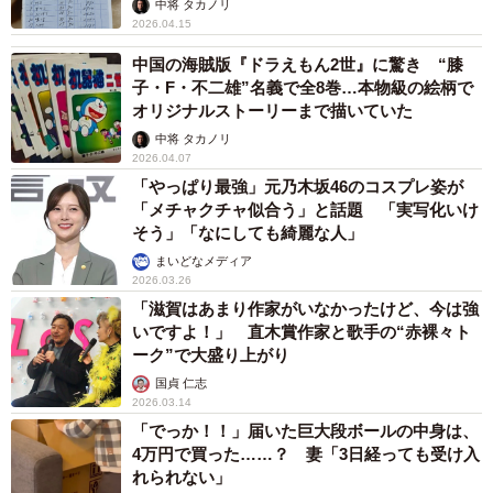
中将 タカノリ
2026.04.15
中国の海賊版『ドラえもん2世』に驚き “膝
子・F・不二雄”名義で全8巻…本物級の絵柄で
オリジナルストーリーまで描いていた
中将 タカノリ
2026.04.07
「やっぱり最強」元乃木坂46のコスプレ姿が
「メチャクチャ似合う」と話題 「実写化いけ
そう」「なにしても綺麗な人」
まいどなメディア
2026.03.26
「滋賀はあまり作家がいなかったけど、今は強
いですよ！」 直木賞作家と歌手の“赤裸々ト
ーク”で大盛り上がり
国貞 仁志
2026.03.14
「でっか！！」届いた巨大段ボールの中身は、
4万円で買った……？ 妻「3日経っても受け入
れられない」