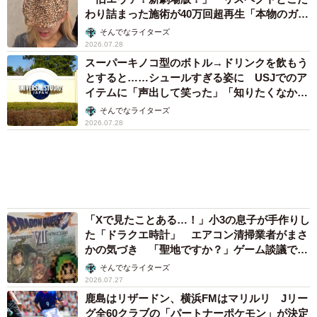
わり詰まった施術が40万回超再生「本物のガチ
勢」
そんでなライターズ
2026.07.28
スーパーキノコ型のボトル→ドリンクを飲もう
とすると……シュールすぎる姿に USJでのア
イテムに「声出して笑った」「知りたくなかっ
た真実」
そんでなライターズ
2026.07.28
「Xで見たことある…！」小3の息子が手作りし
た「ドラクエ時計」 エアコン清掃業者がまさ
かの気づき 「聖地ですか？」ゲーム談議で大
盛り上がり
そんでなライターズ
2026.07.27
鹿島はリザードン、横浜FMはマリルリ Jリー
グ全60クラブの「パートナーポケモン」が決定