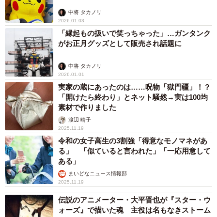
中将 タカノリ
2026.01.03
「縁起もの扱いで笑っちゃった」…ガンタンク
がお正月グッズとして販売され話題に
中将 タカノリ
2026.01.01
実家の蔵にあったのは……呪物「獄門疆」！？
「開けたら終わり」とネット騒然→実は100均
素材で作りました
渡辺 晴子
2025.11.19
令和の女子高生の3割強「得意なモノマネがあ
る」 「似ていると言われた」「一応用意して
ある」
まいどなニュース情報部
2025.11.19
伝説のアニメーター・大平晋也が『スター・ウ
ォーズ』で描いた魂 主役は名もなきストーム