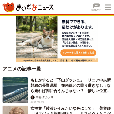
アニメの記事一覧
もしかすると「下山ダッシュ」 リニア中央新
幹線の長野県駅 在来線との乗り継ぎなし→な
ら走れば間に合うんじゃない？ 惜しい位置関
係が反響
中将 タカノリ
2026.08.06
女性客「綾波レイみたいな色にして」→美容師
「旧エヴァ？新劇場版？」 リスペクトとこだ