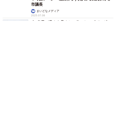
市議長
まいどなメディア
2025.07.08
小3息子が見よう見まねで作ったレゴガンダム
「ちゃんとカトキ立ち」「すごいクオリテ
ィ！」
そんでなライターズ
2025.06.28
「まいど、おおきに～」ハワイの新星、マイ
ア・ケアロハ来日 実写映画「リロ&スティッ
チ」の主人公リロ役に大抜擢…一体どんな子？
黒川 裕生
2025.06.26
森口博子「名古屋駅でお気に入り」イチオシグ
ルメ披露…写真撮り忘れるほど夢中に 「ニン
ニクきいてそう」「食べてみたい」
まいどなメディア
2025.06.22
「月」に深く関わるキャラたちが再登場？ キ