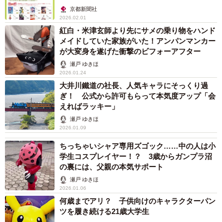
京都新聞社
2026.02.01
紅白・米津玄師より先にサメの乗り物をハンド
メイドしていた家族がいた！アンパンマンカー
が大変身を遂げた衝撃のビフォーアフター
瀬戸 ゆきほ
2026.01.24
大井川鐵道の社長、人気キャラにそっくり過
ぎ！ 公式から許可もらって本気度アップ「会
えればラッキー」
瀬戸 ゆきほ
2026.01.09
ちっちゃいシャア専用ズゴック……中の人は小
学生コスプレイヤー！？ 3歳からガンプラ沼
の裏には、父親の本気サポート
瀬戸 ゆきほ
2026.01.06
何歳までアリ？ 子供向けのキャラクターパン
ツを履き続ける21歳大学生