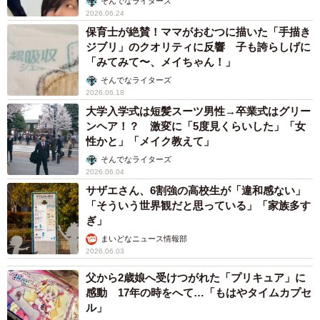
そんでなライターズ
2026.06.24
保育士が絶賛！ママがおむつに描いた「手描き
ジブリ」のクオリティに反響 子も誇らしげに
「みてみて〜、メイちゃん！」
そんでなライターズ
2026.06.18
大学入学式は短髪スーツ男性→卒業式はグリー
ンヘア！？ 激変に「5度見くらいした」「女
性かと」「メイク教えて」
そんでなライターズ
2026.06.04
サザエさん、6割強の高校生が「違和感ない」
「そういう世界観だと思っている」「家族多す
ぎ」
まいどなニュース情報部
2026.06.03
父から2歳娘へ受けつがれた「プリキュア」に
感動 17年の時をへて…「もはやタイムカプセ
ル」