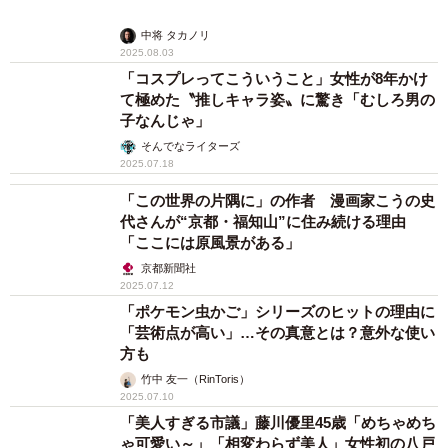
中将 タカノリ
2025.08.03
「コスプレってこういうこと」女性が8年かけ
て極めた〝推しキャラ姿〟に驚き「むしろ男の
子なんじゃ」
そんでなライターズ
2025.07.18
「この世界の片隅に」の作者 漫画家こうの史
代さんが“京都・福知山”に住み続ける理由
「ここには原風景がある」
京都新聞社
2025.07.12
「ポケモン虫かご」シリーズのヒットの理由に
「芸術点が高い」…その真意とは？意外な使い
方も
竹中 友一（RinToris）
2025.07.10
「美人すぎる市議」藤川優里45歳「めちゃめち
ゃ可愛い～」「相変わらず美人」女性初の八戸