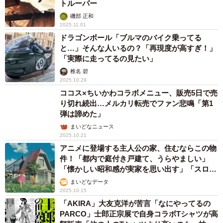
トルーパー
磯部 正和
2025.11.01
ドラゴンボール「ブルマのバイク乗ってる
と…」そんな人いるの？「再現度が高すぎ！」
「実際に走ってるの見たい」
椎名 碧
2025.10.29
ココス×ちいかわコラボメニュー、販売5日で売
り切れ続出…メルカリ転売でファン悲鳴「第1
弾は諦めた」
まいどなニュース
2025.10.21
アニメに登場する主人公の家、住むならこの物
件！「都内で庭付き戸建て、うらやましい」
「懐かしい昭和感が実家を思い出す」「スロー
ライフができそう」
まいどなデータ
2025.10.15
「AKIRA」大友克洋が苦言「なにやってるの
PARCO」士郎正宗展で自身コラボTシャツが高