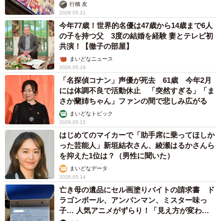
行橋 友
2026.05.21
今年77歳！世界的名優は47歳から14歳まで6人
の子を持つ父 3度の結婚を経験 妻とテレビ初
共演！【徹子の部屋】
まいどなニュース
2026.05.18
「名探偵コナン」声優が死去 61歳 今年2月
には体調不良で活動休止 「突然すぎる」「ま
さか蘭姉ちゃん」ファンの間で悲しみ広がる
まいどなトピック
2026.05.15
はじめてのマイカーで「助手席に乗ってほしか
った芸能人」新垣結衣さん、綾瀬はるかさんら
を抑えた1位は？（男性に聞いた）
まいどなデータ
2026.05.14
亡き母の遺品にセル画塗りバイトの請求書 ド
ラゴンボール、アンパンマン、ミスター味っ
子… 人気アニメがずらり！「見え方が変わ
る」と話題