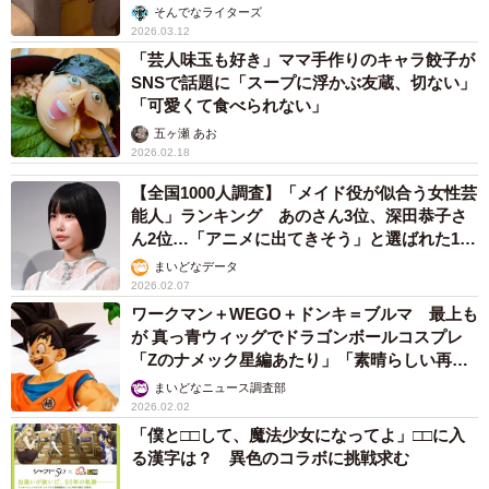
そんでなライターズ
2026.03.12
「芸人味玉も好き」ママ手作りのキャラ餃子が
SNSで話題に「スープに浮かぶ友蔵、切ない」
「可愛くて食べられない」
五ヶ瀬 あお
2026.02.18
【全国1000人調査】「メイド役が似合う女性芸
能人」ランキング あのさん3位、深田恭子さ
ん2位…「アニメに出てきそう」と選ばれた1位
は？
まいどなデータ
2026.02.07
ワークマン＋WEGO＋ドンキ＝ブルマ 最上も
が 真っ青ウィッグでドラゴンボールコスプレ
「Zのナメック星編あたり」「素晴らしい再現
度」
まいどなニュース調査部
2026.02.02
「僕と□□して、魔法少女になってよ」□□に入
る漢字は？ 異色のコラボに挑戦求む